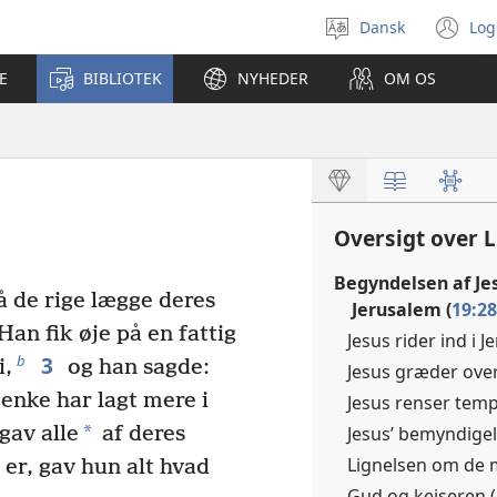
Dansk
Log
Vælg
(å
sprog
ny
E
BIBLIOTEK
NYHEDER
OM OS
vi
Oversigt over 
Begyndelsen af Jes
 de rige lægge deres
Jerusalem (
19:28
Han fik øje på en fattig
Jesus rider ind i J
3
b
i,
og han sagde:
Jesus græder over
 enke har lagt mere i
Jesus renser templ
*
Jesus’ bemyndigels
gav alle
af deres
Lignelsen om de 
er, gav hun alt hvad
Gud og kejseren (