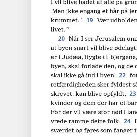
I vil blive hadet af alle på gr
Men ikke engang et hår på jer
19
t
krummet.
Vær udholdende
u
livet.
20
Når I ser Jerusalem omr
at byen snart vil blive ødelagt
er i Judæa, flygte til bjergene
byen, skal forlade den, og de 
22
skal ikke gå ind i byen,
for
retfærdigheden sker fyldest så
23
skrevet, kan blive opfyldt.
kvinder og dem der har et bar
For der vil være stor nød i lan
24
vrede ramme dette folk.
D
sværdet og føres som fanger ti