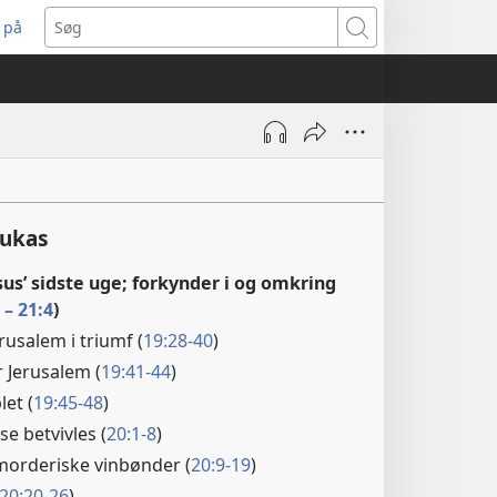
 på
bner
Søg
t
ndue)
Lukas
us’ sidste uge; forkynder i og omkring
 – 21:4
)
erusalem i triumf (
19:28-40
)
 Jerusalem (
19:41-44
)
et (
19:45-48
)
e betvivles (
20:1-8
)
morderiske vinbønder (
20:9-19
)
20:20-26
)