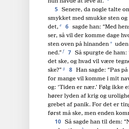
hun havde at leve af.”
5
Senere, da nogle talte o
smykket med smukke sten og ti
6
e
det,
sagde han: “Med hensy
ser, så vil der komme dage hvor
*
sten oven på hinanden
uden 
7
f
ned.”
Så spurgte de ham: “
det ske, og hvad vil være tegne
8
g
ske?”
Han sagde: “Pas på I
for mange vil komme i mit nav
og: ‘Tiden er nær.’ Følg ikke 
hører lyden af krig og urolighe
grebet af panik. For det er ti
først må ske, men enden komm
10
Så sagde han til dem: “N
k