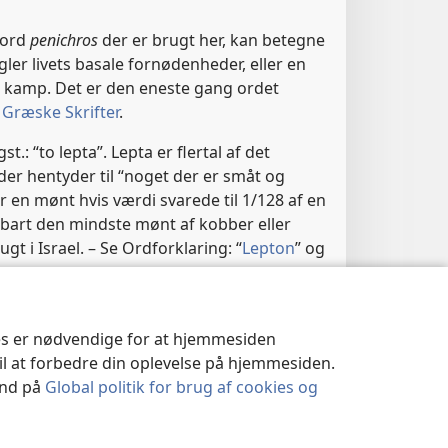
 ord
penichros
der er brugt her, kan betegne
er livets basale fornødenheder, eller en
en kamp. Det er den eneste gang ordet
 Græske Skrifter
.
st.: “to lepta”. Lepta er flertal af det
der hentyder til “noget der er småt og
ar en mønt hvis værdi svarede til 1/128 af en
nbart den mindste mønt af kobber eller
t i Israel. – Se Ordforklaring: “
Lepton
” og
r
ies er nødvendige for at hjemmesiden
til at forbedre din oplevelse på hjemmesiden.
 ind på
Global politik for brug af cookies og