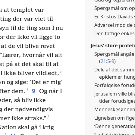
Spørgsmål om ops
m at templet var
Er Kristus Davids 
ng der var viet til
Advarsel mod de s
n til de ting som I nu
Den fattige enke
 der ikke vil ligge to
Jesus’ store profet
at de vil blive revet
Spørgsmål angåend
Lærer, hvornår vil alt
(
21:5-9
)
t på at det skal til at
Dele af det samme
h
 ikke bliver vildledt,
epidemier, hun
n og sige: ‘Det er mig’
Forfølgelse foruds
9
i
efter dem.
Og når I
Jerusalem ville bl
der, så bliv ikke
tider forudsiges
Menneskesønnen
ng der nødvendigvis
j
Lignelsen om fige
er ikke straks.”
‘Denne generation 
ation skal gå i krig
‘Lad aldrig jeres h
l