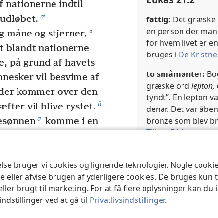
 nationerne indtil
æ
 udløbet.
fattig:
Det græske
en person der mangl
ø
og måne og stjerner,
for hvem livet er 
st blandt nationerne
bruges i
De Kristne
e, på grund af havets
to småmønter:
Bog
nesker vil besvime af
græske ord
lepton,
t der kommer over den
tyndt”. En lepton v
å
fter vil blive rystet.
denar. Det var åbe
a
bronze som blev brug
kesønnen
komme i en
Tillæg B14
.
28
b
ed.
Men når disse
 op og løft jeres
Krydshenvisninge
else bruger vi cookies og lignende teknologier. Nogle cook
mer sig.”
b
Mr 12:42
e eller afvise brugen af yderligere cookies. De bruges kun 
 lignelse: “Læg mærke
eller brugt til marketing. For at få flere oplysninger kan du
30
c
 træer.
Når I ser
ndstillinger ved at gå til
Privatlivsindstillinger
.
Lukas 21:3
31
u er sommeren nær.