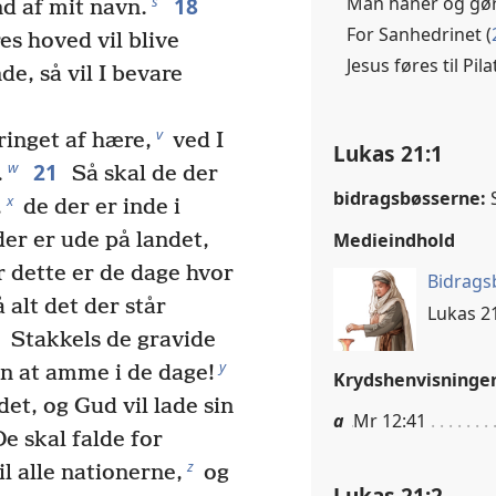
Man håner og gør 
18
s
und af mit navn.
For Sanhedrinet (
es hoved vil blive
Jesus føres til Pi
, så vil I bevare
v
inget af hære,
ved I
Lukas 21:1
21
w
.
Så skal de der
bidragsbøsserne:
x
,
de der er inde i
Medieindhold
der er ude på landet,
 dette er de dage hvor
Bidrags
 alt det der står
Lukas 21
Stakkels de gravide
y
n at amme i de dage!
Krydshenvisninge
det, og Gud vil lade sin
a
Mr 12:41
e skal falde for
z
l alle nationerne,
og
Lukas 21:2