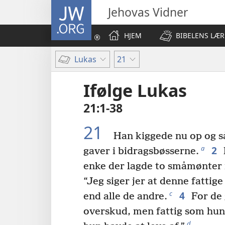
JW.ORG
Jehovas Vidner
HJEM
BIBELENS LÆR
Lukas
21
Ifølge Lukas
21:1-38
21
Han kiggede nu op og så
2
a
gaver i bidragsbøsserne.
enke der lagde to småmønter 
“Jeg siger jer at denne fattige
4
c
end alle de andre.
For de 
overskud, men fattig som hun 
d