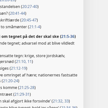
tandelsen (
20:27-40
)
søn? (
20:41-44
)
kriftlærde (
20:45-47
)
s to småmønter (
21:1-4
)
i om tegnet på det der skal ske (
21:5-36
)
e tegnet; advarsel mod at blive vildledt
nsatte tegn: krige, store jordskælv,
gersnød (
21:10, 11
)
iges (
21:12-19
)
ive omringet af hære; nationernes fastsatte
 (
21:20-24
)
s komme (
21:25-28
)
ntræet (
21:29-31
)
skal afgjort ikke forsvinde’ (
21:32, 33
)
jerte blive tynget; hold jer vågne’ (
21:34-36
)