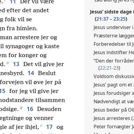
11
e.
Der vil være
ed efter det andet
Jesus’ sidste dage
(
21:37 – 23:25
)
g folk vil se
Jesus underviser i
n fra himlen.
Præsterne lægger
 man arrestere jer og
Forberedelser til 
til synagoger og kaste
Jesus indstifter H
frem for konger og
“Den der forråde
13
o
d.
Det vil give jer
(
22:21-23
)
14
dnesbyrd.
Beslut
Voldsom diskussi
 forvejen vil øve jer på
Jesus’ pagt om et 
15
for jeg vil give jer
Jesus forudsiger 
 modstandere tilsammen
Nødvendigt at vær
16
q
odsige.
Desuden
Jesus beder på Oli
Jesus arresteres (
lægtninge og venner
17
r
Peter fornægter J
le af jer ihjel,
og