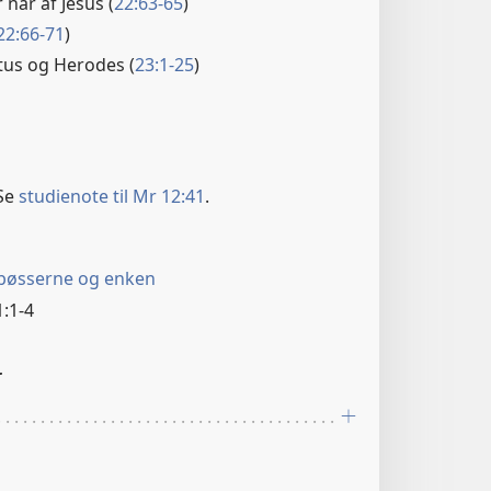
nar af Jesus (
22:63-65
)
22:66-71
)
latus og Herodes (
23:1-25
)
Se
studienote til Mr 12:41
.
bøsserne og enken
:1-4
r