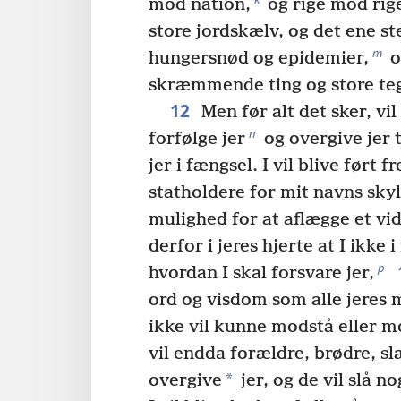
mod nation,
og rige mod rig
store jordskælv, og det ene st
m
hungersnød og epidemier,
o
skræmmende ting og store teg
12
Men før alt det sker, vil
n
forfølge jer
og overgive jer 
jer i fængsel. I vil blive ført 
statholdere for mit navns skyl
mulighed for at aflægge et vi
derfor i jeres hjerte at I ikke i
p
hvordan I skal forsvare jer,
ord og visdom som alle jeres
ikke vil kunne modstå eller m
vil endda forældre, brødre, s
*
overgive
jer, og de vil slå nog