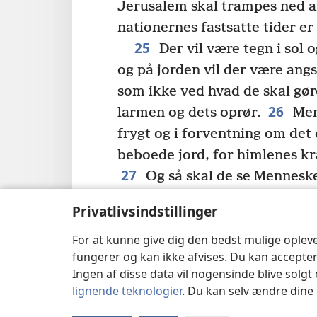
Jerusalem skal trampes ned af
nationernes fastsatte tider er
25
Der vil være tegn i sol 
og på jorden vil der være ang
som ikke ved hvad de skal gør
26
larmen og dets oprør.
Men
frygt og i forventning om de
beboede jord, for himlenes kræ
27
Og så skal de se Mennes
sky med magt og stor herligh
Privatlivsindstillinger
ting begynder at ske, så ret jer
For at kunne give dig den bedst mulige oplev
hoved, for jeres befrielse nær
fungerer og kan ikke afvises. Du kan accepter
29
Så fortalte han dem en
Ingen af disse data vil nogensinde blive solgt 
til figentræet og alle de andre
lignende teknologier
. Du kan selv ændre dine i
at de springer ud, ved I at n