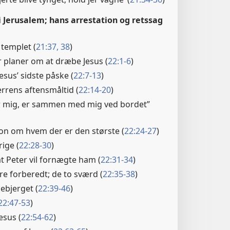
 i Jerusalem; hans arrestation og retssag
 templet (
21:37, 38
)
 planer om at dræbe Jesus (
22:1-6
)
Jesus’ sidste påske (
22:7-13
)
errens aftensmåltid (
22:14-20
)
r mig, er sammen med mig ved bordet”
on om hvem der er den største (
22:24-27
)
rige (
22:28-30
)
at Peter vil fornægte ham (
22:31-34
)
e forberedt; de to sværd (
22:35-38
)
ebjerget (
22:39-46
)
22:47-53
)
esus (
22:54-62
)