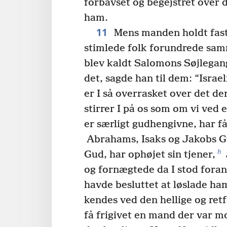
forbavset og begejstret over 
ham.
11
Mens manden holdt fast
stimlede folk forundrede sa
blev kaldt Salomons Søjlegan
det, sagde han til dem: “Israe
er I så overrasket over det de
stirrer I på os som om vi ved e
er særligt gudhengivne, har få
Abrahams, Isaks og Jakobs G
h
Gud, har ophøjet sin tjener,
og fornægtede da I stod foran
havde besluttet at løslade ha
kendes ved den hellige og ret
få frigivet en mand der var m