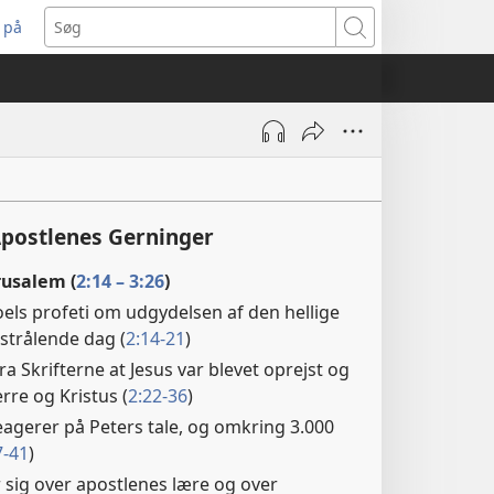
 på
bner
Søg
t
ndue)
Apostlenes Gerninger
rusalem (
2:14 – 3:26
)
Joels profeti om udgydelsen af den hellige
strålende dag (
2:14-21
)
ra Skrifterne at Jesus var blevet oprejst og
erre og Kristus (
2:22-36
)
gerer på Peters tale, og omkring 3.000
7-41
)
 sig over apostlenes lære og over