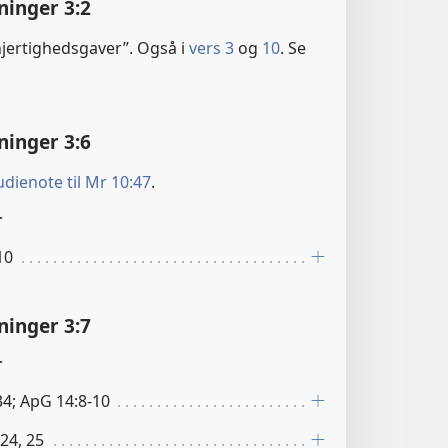
ninger 3:2
jertighedsgaver”. Også i
vers 3
og
10
. Se
ninger 3:6
udienote til Mr 10:47
.
r
10
ninger 3:7
r
:34; ApG 14:8-10
:24, 25