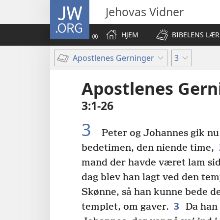
JW.ORG
Jehovas Vidner
HJEM
BIBELENS LÆR
Apostlenes Gerninger
3
Apostlenes Gern
3:1-26
3
Peter og Johannes gik nu o
bedetimen, den niende time,
mand der havde været lam sid
dag blev han lagt ved den te
Skønne, så han kunne bede de
3
templet, om gaver.
Da han 