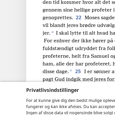
den tid kommer hvor alt det 
gennem sine hellige profeter i
22
genoprettes.
Moses sagde 
vil blandt jeres brødre udvælg
u
jer.
I skal lytte til alt hvad ha
For enhver der ikke hører på d
fuldstændigt udryddet fra folk
profeterne, helt fra Samuel 
ham, alle der har profeteret, h
25
x
disse dage.
I er sønner a
pagt Gud indgik med jeres fo
til Abraham: ‘Ved dit afkom vi
Privatlivsindstillinger
26
z
blive velsignet.’
Efter at
For at kunne give dig den bedst mulige oplev
tjener, sendte han ham først ti
fungerer og kan ikke afvises. Du kan accepter
jer ved at vende hver enkelt af
Ingen af disse data vil nogensinde blive solgt 