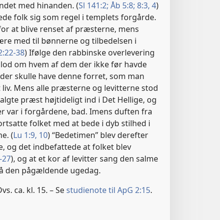
ndet med hinanden. (
Sl 141:2;
Åb 5:8;
8:3, 4
)
de folk sig som regel i templets forgårde.
or at blive renset af præsterne, mens
re med til bønnerne og tilbedelsen i
2:22-38
) Ifølge den rabbinske overlevering
lod om hvem af dem der ikke før havde
 der skulle have denne forret, som man
t liv. Mens alle præsterne og levitterne stod
lgte præst højtideligt ind i Det Hellige, og
r var i forgårdene, bad. Imens duften fra
rtsatte folket med at bede i dyb stilhed i
e. (
Lu 1:9, 10
) “Bedetimen” blev derefter
, og det indbefattede at folket blev
-27
), og at et kor af levitter sang den salme
 på den pågældende ugedag.
vs. ca. kl. 15. – Se
studienote til ApG 2:15
.