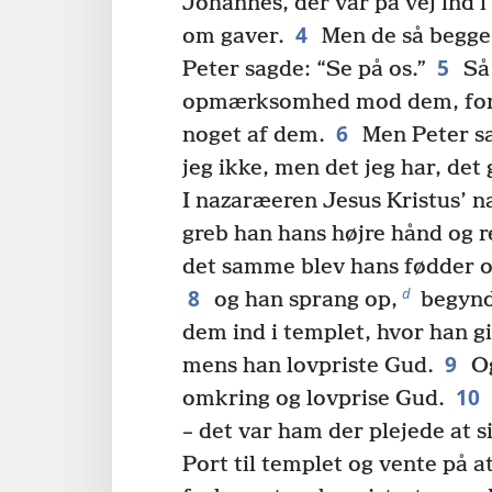
Johannes, der var på vej ind 
4
om gaver.
Men de så begge 
5
Peter sagde: “Se på os.”
Så 
opmærksomhed mod dem, for 
6
noget af dem.
Men Peter sa
jeg ikke, men det jeg har, det 
I nazaræeren Jesus Kristus’ n
greb han hans højre hånd og r
det samme blev hans fødder o
8
d
og han sprang op,
begyndt
dem ind i templet, hvor han g
9
mens han lovpriste Gud.
Og
10
omkring og lovprise Gud.
– det var ham der plejede at 
Port til templet og vente på at