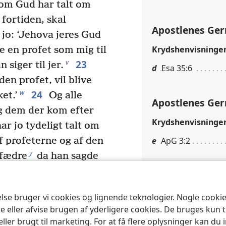
som Gud har talt om
 fortiden, skal
Apostlenes Ger
jo: ‘Jehova jeres Gud
Krydshenvisninge
e en profet som mig til
23
v
n siger til jer.
d
Esa 35:6
en profet, vil blive
24
w
et.’
Og alle
Apostlenes Ger
og dem der kom efter
Krydshenvisninge
ar jo tydeligt talt om
e
ApG 3:2
f profeterne og af den
y
rfædre
da han sagde
l alle jordens slægter
Apostlenes Ger
 Gud havde udvalgt sin
Medieindhold
else bruger vi cookies og lignende teknologier. Nogle cook
æ
l jer
for at velsigne
e eller afvise brugen af yderligere cookies. De bruges kun 
Salomon
 jer bort fra jeres onde
eller brugt til marketing. For at få flere oplysninger kan du