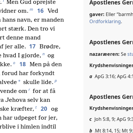
l
Apostlenes Ger
.
Men Gud oprejste
16
m
 vidner om.
Ved
gaver:
Eller “barmh
på hans navn, er manden
Ordforklaring
.
ort stærk. Den tro vi
jort denne mand
Apostlenes Ger
17
 jer alle.
Brødre,
nazaræeren:
Se
st
n
e hvad I gjorde,
og
18
o
ikke.
Men på den
Krydshenvisninge
 forud har forkyndt
a
ApG 3:16; ApG 4:
p
*
Salvede
skulle lide.
r
 vende om
for at få
Apostlenes Ger
ra Jehova selv kan
20
t
Krydshenvisninge
ske kræfter,
og
 har udpeget for jer,
c
Joh 5:8, 9; ApG 9
blive i himlen indtil
b
Mt 8:14, 15; Mt 9