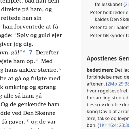
i templet, bad han dem
fællesskabet (
2
direkte på ham, og
Peter helbreder e
rettede han sin
kaldes Den Skø
han forventede at få
Peter taler i Salo
Peter tilskynder f
gde: “Sølv og guld ejer
giver jeg dig.
7
a
avn, gå!”
Derefter
Apostlenes Ger
b
ejste ham op.
Med
c
bedetimen:
Det lad
g hans ankler stærke,
forbindelse med d
e at gå og fulgte med
aftenen. (
2Mo 29:38
ik omkring og sprang
hvor røgelsesofret
 alle så ham gå
forsamling stod ude
beskrev de ofre der
Og de genkendte ham
kong David at arran
sidde ved Den Skønne
ære, takke og lovpr
e
 få gaver,
og de var
bøn. (
1Kr 16:4;
23:3