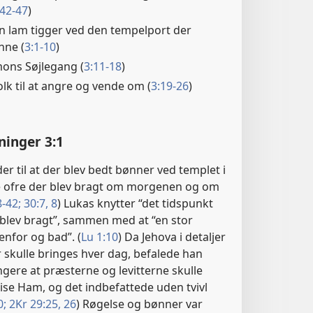
:42-47
)
n lam tigger ved den tempelport der
nne (
3:1-10
)
mons Søjlegang (
3:11-18
)
olk til at angre og vende om (
3:19-26
)
ninger 3:1
er til at der blev bedt bønner ved templet i
e ofre der blev bragt om morgenen og om
-42;
30:7, 8
) Lukas knytter “det tidspunkt
 blev bragt”, sammen med at “en stor
nfor og bad”. (
Lu 1:10
) Da Jehova i detaljer
 skulle bringes hver dag, befalede han
gere at præsterne og levitterne skulle
ise Ham, og det indbefattede uden tvivl
0;
2Kr 29:25, 26
) Røgelse og bønner var