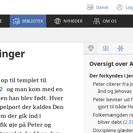
Dansk
Log
Vælg
(å
sprog
ny
E
BIBLIOTEK
NYHEDER
OM OS
vi
inger
Oversigt over 
Der forkyndes i Je
p til templet til
Peter citerer fra 
2
og man kom med en
ånd og Jehovas 
en han blev født. Hver
Peter beviser ud f
gjort til både H
mpelport der kaldes Den
Folkemængden rea
m der gik ind i
bliver døbt (
2:3
fik øje på Peter og
Disciplene glæder