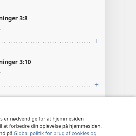
ninger 3:8
r
ninger 3:10
r
ninger 3:11
ies er nødvendige for at hjemmesiden
til at forbedre din oplevelse på hjemmesiden.
s Søjlegang
 ind på
Global politik for brug af cookies og