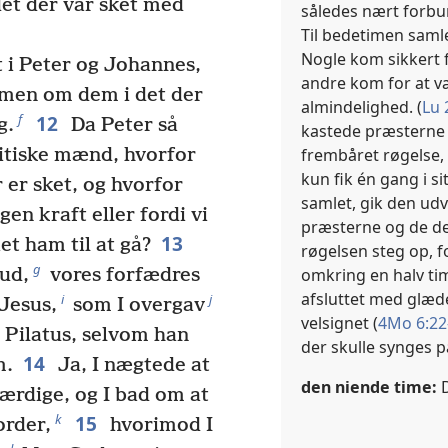
det der var sket med
således nært forbu
Til bedetimen samle
Nogle kom sikkert f
 i Peter og Johannes,
andre kom for at væ
mmen om dem i det der
almindelighed. (
Lu 
12
f
g.
Da Peter så
kastede præsterne 
frembåret røgelse,
litiske mænd, hvorfor
kun fik én gang i si
r er sket, og hvorfor
samlet, gik den udva
gen kraft eller fordi vi
præsterne og de de
13
et ham til at gå?
røgelsen steg op, fo
g
omkring en halv tim
ud,
vores forfædres
afsluttet med glæde
i
j
Jesus,
som I overgav
velsignet (
4Mo 6:22
 Pilatus, selvom han
der skulle synges
14
m.
Ja, I nægtede at
den niende time:
D
færdige, og I bad om at
15
k
order,
hvorimod I