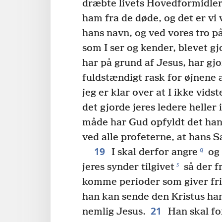
dræbte livets Hovedformidler
ham fra de døde, og det er vi
hans navn, og ved vores tro 
som I ser og kender, blevet gj
har på grund af Jesus, har g
fuldstændigt rask for øjnene af
jeg er klar over at I ikke vidst
det gjorde jeres ledere heller 
måde har Gud opfyldt det han
ved alle profeterne, at hans 
19
q
I skal derfor angre
og
s
jeres synder tilgivet
så der f
komme perioder som giver fri
han kan sende den Kristus han
21
nemlig Jesus.
Han skal for