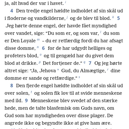
i
ja, alt hvad der var i havet.
4
Den tredje engel hældte indholdet af sin skål ud
j
k
5
i floderne og vandkilderne,
og de blev til blod.
Jeg hørte denne engel, der havde fået myndighed
l
over vandet, sige: “Du som er, og som var,
du som
m
er Den Loyale
– du er retfærdig fordi du har afsagt
n
6
disse domme,
for de har udgydt helliges og
o
profeters blod,
og til gengæld har du givet dem
p
q
7
blod at drikke.
Det fortjener de.”
Og jeg hørte
r
*
altret sige: “Ja, Jehova
Gud, du Almægtige,
dine
s
domme er sande og retfærdige.”
8
Den fjerde engel hældte indholdet af sin skål ud
t
over solen,
og solen fik lov til at svide menneskene
9
med ild.
Menneskene blev svedet af den stærke
hede, men de talte blasfemisk om Guds navn, om
Gud som har myndigheden over disse plager. De
angrede ikke og begyndte ikke at give ham ære.