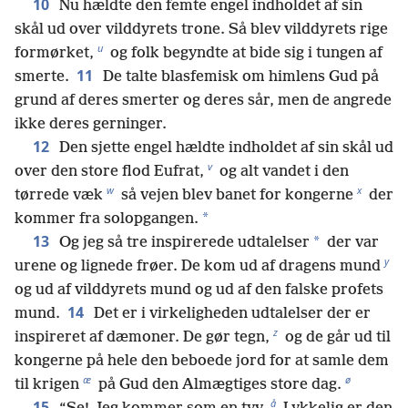
10
Nu hældte den femte engel indholdet af sin
skål ud over vilddyrets trone. Så blev vilddyrets rige
u
formørket,
og folk begyndte at bide sig i tungen af
11
smerte.
De talte blasfemisk om himlens Gud på
grund af deres smerter og deres sår, men de angrede
ikke deres gerninger.
12
Den sjette engel hældte indholdet af sin skål ud
v
over den store flod Eufrat,
og alt vandet i den
w
x
tørrede væk
så vejen blev banet for kongerne
der
*
kommer fra solopgangen.
13
*
Og jeg så tre inspirerede udtalelser
der var
y
urene og lignede frøer. De kom ud af dragens mund
og ud af vilddyrets mund og ud af den falske profets
14
mund.
Det er i virkeligheden udtalelser der er
z
inspireret af dæmoner. De gør tegn,
og de går ud til
kongerne på hele den beboede jord for at samle dem
æ
ø
til krigen
på Gud den Almægtiges store dag.
å
15