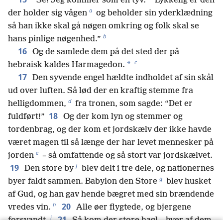
“Se! Jeg kommer som en tyv.
Lykkelig er den
a
der holder sig vågen
og beholder sin yderklædning
så han ikke skal gå nøgen omkring og folk skal se
b
hans pinlige nøgenhed.”
16
Og de samlede dem på det sted der på
c
*
hebraisk kaldes Harmagedon.
17
Den syvende engel hældte indholdet af sin skål
ud over luften. Så lød der en kraftig stemme fra
d
helligdommen,
fra tronen, som sagde: “Det er
18
fuldført!”
Og der kom lyn og stemmer og
tordenbrag, og der kom et jordskælv der ikke havde
været magen til så længe der har levet mennesker på
e
jorden
– så omfattende og så stort var jordskælvet.
f
19
Den store by
blev delt i tre dele, og nationernes
g
byer faldt sammen. Babylon den Store
blev husket
af Gud, og han gav hende bægret med sin brændende
h
20
vredes vin.
Alle øer flygtede, og bjergene
i
21
forsvandt.
Så kom der store hagl – hver af dem