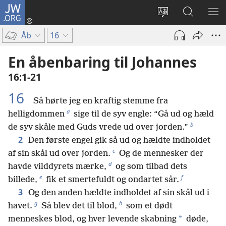
JW.ORG
Log
på
Vælg
Søg
VIS
(åbner
sprog
på
ME
Åb
16
nyt
JW.ORG
vindue)
En åbenbaring til Johannes
16:1-21
16
Så hørte jeg en kraftig stemme fra
a
helligdommen
sige til de syv engle: “Gå ud og hæld
b
de syv skåle med Guds vrede ud over jorden.”
2
Den første engel gik så ud og hældte indholdet
c
af sin skål ud over jorden.
Og de mennesker der
d
havde vilddyrets mærke,
og som tilbad dets
e
f
billede,
fik et smertefuldt og ondartet sår.
3
Og den anden hældte indholdet af sin skål ud i
g
h
havet.
Så blev det til blod,
som et dødt
*
menneskes blod, og hver levende skabning
døde,