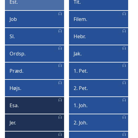
Est.
Tit.
Ester
Titus
Job
Filem.
Job
Filemon
Sl.
Hebr.
Salmerne
Hebræerne
Ordsp.
Jak.
Ordsprogene
Jakob
Præd.
1. Pet.
Prædikeren
1.
Peter
Højs.
2. Pet.
Højsangen
2.
Peter
Esa.
1. Joh.
Esajas
1.
Johannes
Jer.
2. Joh.
Jeremias
2.
Johannes