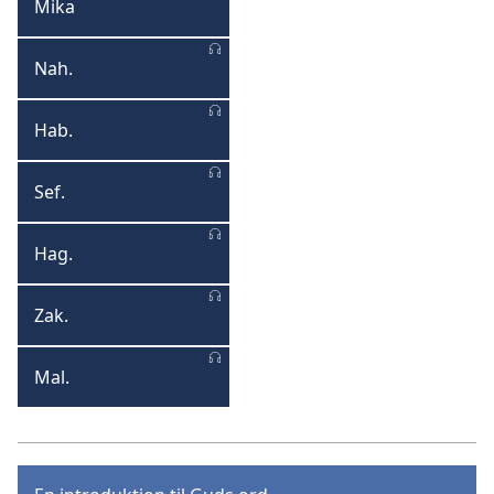
Mika
Mika
Nah.
Nahum
Hab.
Habakkuk
Sef.
Sefanias
Hag.
Haggaj
Zak.
Zakarias
Mal.
Malakias