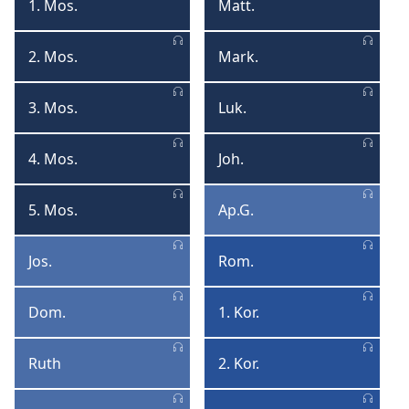
af
1. Mos.
Matt.
1.
Matthæus
en
Mosebog
liste
2. Mos.
Mark.
2.
Markus
Mosebog
3. Mos.
Luk.
3.
Lukas
Mosebog
4. Mos.
Joh.
4.
Johannes
Mosebog
5. Mos.
Ap.G.
5.
Apostlenes
Mosebog
Gerninger
Jos.
Rom.
Josva
Romerne
Dom.
1. Kor.
Dommerne
1.
Korinther
Ruth
2. Kor.
Ruth
2.
Korinther