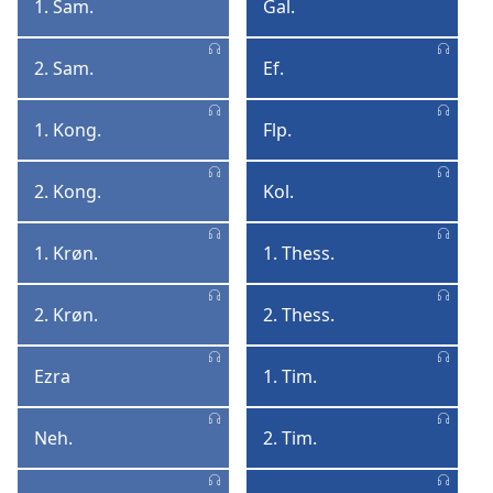
1. Sam.
Gal.
1.
Galaterne
Samuel
2. Sam.
Ef.
2.
Efeserne
Samuel
1. Kong.
Flp.
1.
Filipperne
Kongebog
2. Kong.
Kol.
2.
Kolossenserne
Kongebog
1. Krøn.
1. Thess.
1.
1.
Krønikebog
Thessaloniker
2. Krøn.
2. Thess.
2.
2.
Krønikebog
Thessaloniker
Ezra
1. Tim.
Ezra
1.
Timotheus
Neh.
2. Tim.
Nehemias
2.
Timotheus