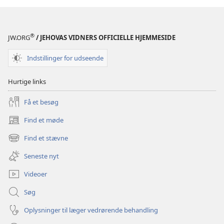
af
af
Bibelen
Bibelen
(2017-
(2017-
®
JW.ORG
/ JEHOVAS VIDNERS OFFICIELLE HJEMMESIDE
udgaven)
udgaven)
Indstillinger for udseende
Hurtige links
Få et besøg
Find et møde
(åbner
nyt
Find et stævne
(åbner
vindue)
nyt
Seneste nyt
vindue)
Videoer
Søg
Oplysninger til læger vedrørende behandling