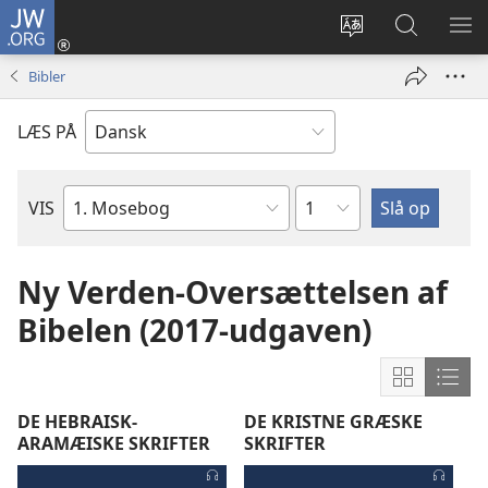
JW.ORG
Log
på
Vælg
Søg
VIS
(åbner
sprog
på
ME
Bibler
nyt
JW.ORG
vindue)
LÆS PÅ
Kapitel
VIS
Bibelbog
Ny Verden-Oversættelsen af
Bibelen (2017-udgaven)
Vis
Vis
indholdet
indh
DE HEBRAISK-
DE KRISTNE GRÆSKE
i
i
ARAMÆISKE SKRIFTER
SKRIFTER
tabelform
for