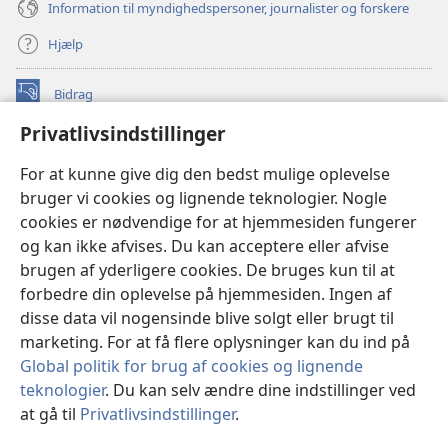
Information til myndighedspersoner, journalister og forskere
Hjælp
Bidrag
(åbner
nyt
Privatlivsindstillinger
vindue)
Watchtower ONLINE LIBRARY™
(åbner
For at kunne give dig den bedst mulige oplevelse
nyt
®
JW Hub
bruger vi cookies og lignende teknologier. Nogle
vindue)
(åbner
cookies er nødvendige for at hjemmesiden fungerer
nyt
®
JW Library
vindue)
og kan ikke afvises. Du kan acceptere eller afvise
brugen af yderligere cookies. De bruges kun til at
Watchtower Library
forbedre din oplevelse på hjemmesiden. Ingen af
disse data vil nogensinde blive solgt eller brugt til
marketing. For at få flere oplysninger kan du ind på
Global politik for brug af cookies og lignende
Copyright
© 2026 Watch Tower Bible and Tract Society of Pennsylvania.
teknologier
. Du kan selv ændre dine indstillinger ved
ANVENDELSESVILKÅR
|
PRIVATLIVSPOLITIK
|
at gå til
Privatlivsindstillinger
.
Vi
PRIVATLIVSINDSTILLINGER