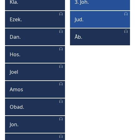
Kla.
3. Joh.
Klagesangene
3.
Johannes
Ezek.
Jud.
Ezekiel
Judas
Dan.
Åb.
Daniel
Åbenbaringen
Hos.
Hoseas
Joel
Joel
Amos
Amos
Obad.
Obadias
Jon.
Jonas