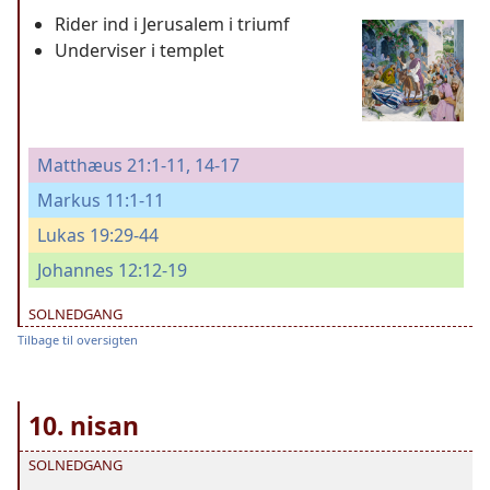
Rider ind i Jerusalem i triumf
Underviser i templet
Matthæus 21:1-11,
14-17
Markus 11:1-11
Lukas 19:29-44
Johannes 12:12-19
SOLNEDGANG
Tilbage til oversigten
10. nisan
SOLNEDGANG