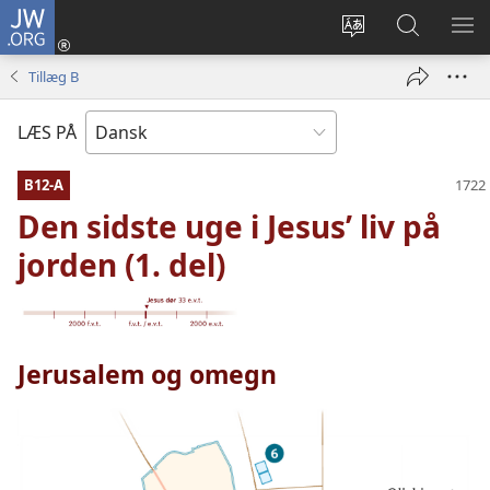
JW.ORG
Log
på
Vælg
Søg
VIS
(åbner
sprog
på
ME
Tillæg B
nyt
JW.ORG
vindue)
LÆS PÅ
B12-A
Den sidste uge i Jesus’ liv på
jorden (1. del)
Jerusalem og omegn