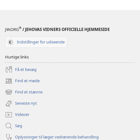
Oversættelsen
Oversættelse
af
af
Bibelen
Bibelen
(2017-
(2017-
®
JW.ORG
/ JEHOVAS VIDNERS OFFICIELLE HJEMMESIDE
udgaven)
udgaven)
Indstillinger for udseende
Hurtige links
Få et besøg
Find et møde
(åbner
nyt
Find et stævne
(åbner
vindue)
nyt
Seneste nyt
vindue)
Videoer
Søg
Oplysninger til læger vedrørende behandling