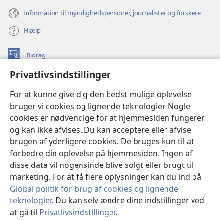
Information til myndighedspersoner, journalister og forskere
Hjælp
Bidrag
(åbner
nyt
Privatlivsindstillinger
vindue)
Watchtower ONLINE LIBRARY™
(åbner
For at kunne give dig den bedst mulige oplevelse
nyt
®
JW Hub
bruger vi cookies og lignende teknologier. Nogle
vindue)
(åbner
cookies er nødvendige for at hjemmesiden fungerer
nyt
®
JW Library
vindue)
og kan ikke afvises. Du kan acceptere eller afvise
brugen af yderligere cookies. De bruges kun til at
Watchtower Library
forbedre din oplevelse på hjemmesiden. Ingen af
disse data vil nogensinde blive solgt eller brugt til
marketing. For at få flere oplysninger kan du ind på
Global politik for brug af cookies og lignende
teknologier
. Du kan selv ændre dine indstillinger ved
Copyright
© 2026 Watch Tower Bible and Tract Society of Pennsylvania.
ANVENDELSESVILKÅR
|
PRIVATLIVSPOLITIK
|
at gå til
Privatlivsindstillinger
.
Vi
PRIVATLIVSINDSTILLINGER