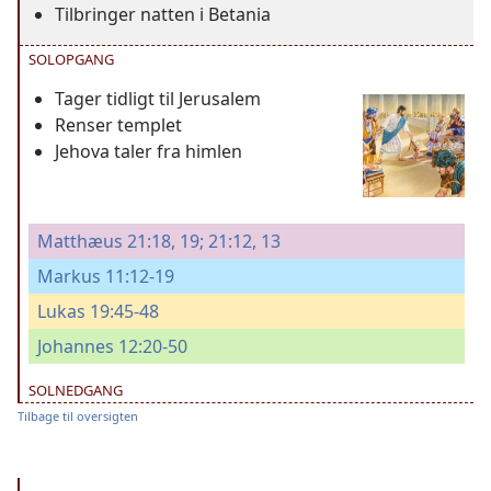
Tilbringer natten i Betania
SOLOPGANG
Tager tidligt til Jerusalem
Renser templet
Jehova taler fra himlen
Matthæus 21:18, 19;
21:12, 13
Markus 11:12-19
Lukas 19:45-48
Johannes 12:20-50
SOLNEDGANG
Tilbage til oversigten