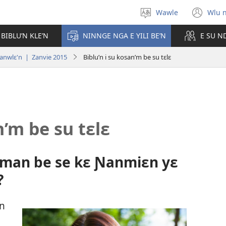
Wawle
Wlu 
Kle
(op
aniɛn'n
ne
 BIBLU’N KLE’N
NINNGE NGA E YILI BE’N
E SU N
win
ranwlɛ'n | Zanvie 2015
Biblu’n i su kosan’m be su tɛlɛ
n’m be su tɛlɛ
nman be se kɛ Ɲanmiɛn yɛ
?
un