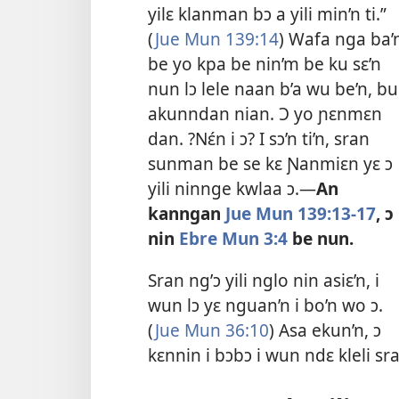
yilɛ klanman bɔ a yili min’n ti.”
(
Jue Mun 139:14
) Wafa nga ba
be yo kpa be nin’m be ku sɛ’n
nun lɔ lele naan b’a wu be’n, bu
akunndan nian. Ɔ yo ɲɛnmɛn
dan. ?Nɛ́n i ɔ? I sɔ’n ti’n, sran
sunman be se kɛ Ɲanmiɛn yɛ ɔ
yili ninnge kwlaa ɔ.​—
An
kanngan
Jue Mun 139:13-17
, ɔ
nin
Ebre Mun 3:4
be nun.
Sran ng’ɔ yili nglo nin asiɛ’n, i
wun lɔ yɛ nguan’n i bo’n wo ɔ.
(
Jue Mun 36:10
) Asa ekun’n, ɔ
kɛnnin i bɔbɔ i wun ndɛ kleli s