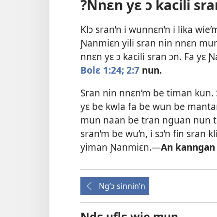
?Nnɛn yɛ ɔ kacili sra
Klɔ sran’n i wunnɛn’n i lika wie’m
Ɲanmiɛn yili sran nin nnɛn mun
nnɛn yɛ ɔ kacili sran ɔn. Fa yɛ Ɲ
Bolɛ 1:24;
2:7
nun.
Sran nin nnɛn’m be timan kun. 
yɛ be kwla fa be wun be manta
mun naan be tran nguan nun tit
sran’m be wu’n, i sɔ’n fin sran kl
yiman Ɲanmiɛn.​—
An kanngan
Ng’ɔ sinnin’n
Ndɛ uflɛ wie mun