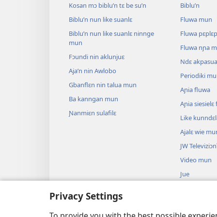
Kosan mɔ biblu’n tɛ be su’n
Biblu’n
Biblu’n nun like suanlɛ
Fluwa mun
Biblu’n nun like suanlɛ ninnge
Fluwa pɛplɛ
mun
Fluwa nɲa 
Fɔundi nin aklunjuɛ
Ndɛ akpasu
Aja’n nin Awlobo
Periodiki m
Gbanflɛn nin talua mun
Aɲia fluwa
Ba kanngan mun
Aɲia siesiel
Ɲanmiɛn sulafilɛ
Like kunndɛ
Ajalɛ wie mu
JW Televiziɔn
Video mun
Jue
Biblu’n su an
Privacy Settings
Biblu’n nun k
anɔ yilɛ sa’n
To provide you with the best possible experi