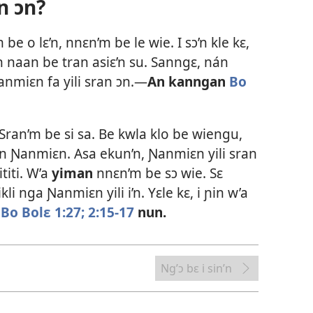
n ɔn?
 be o lɛ’n, nnɛn’m be le wie. I sɔ’n kle kɛ,
 naan be tran asiɛ’n su. Sanngɛ, nán
anmiɛn fa yili sran ɔn.​—
An kanngan
Bo
Sran’m be si sa. Be kwla klo be wiengu,
n Ɲanmiɛn. Asa ekun’n, Ɲanmiɛn yili sran
iti. W’a
yiman
nnɛn’m be sɔ wie. Sɛ
ikli nga Ɲanmiɛn yili i’n. Yɛle kɛ, i ɲin w’a
Bo Bolɛ 1:27;
2:15-17
nun.
Ng’ɔ bɛ i sin’n