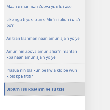
Famiɛn
Maan e manman Zoova yɛ e lɛ i ase
kun
mɔ
Like nga ti yɛ e tran e Min’n i aliɛ’n i dilɛ’n i
i
bo’n
ti
yɛ
An tran klanman naan amun aja’n yo ye
ndrunmun
dilɛ’n
su
Amun nin Zoova amun afiɛn’n mantan
tranman
kpa naan amun aja’n yo ye
lɛ
kun’n
?Yasua nin bla kun be kwla klo be wun
klolɛ kpa tititi?
Biblu’n i su kosan’m be su tɛlɛ