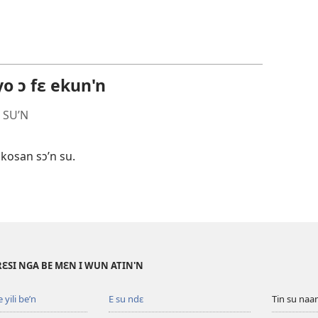
o ɔ fɛ ekun'n
 SU’N
 kosan sɔ’n su.
RƐSI NGA BE MƐN I WUN ATIN'N
yili be’n
E su ndɛ
Tin su na