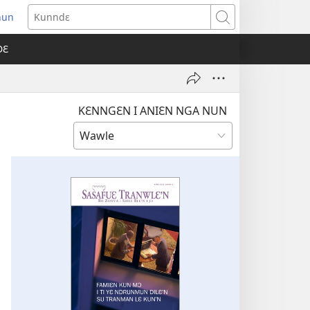
nun
ens
Kunndɛ
w
DƐ
dow)
KƐNNGƐN I ANIƐN NGA NUN