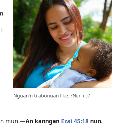
’m
 i
Nguan’n ti abonuan like. ?Nɛ́n i ɔ?
ran mun.​—
An kanngan
Ezai 45:18
nun.