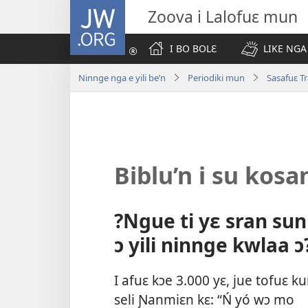
JW.ORG
Zoova i Lalofuɛ mun
I BO BOLƐ
LIKE NGA
Ninnge nga e yili be’n
Periodiki mun
Sasafuɛ T
Biblu’n i su kosa
?Ngue ti yɛ sran su
ɔ yili ninnge kwlaa ɔ
I afuɛ kɔe 3.000 yɛ, jue tofuɛ k
seli Ɲanmiɛn kɛ: “Ń yó wɔ mo