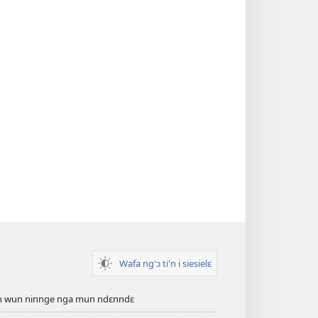
Wafa ng'ɔ ti'n i siesielɛ
an wun ninnge nga mun ndɛnndɛ