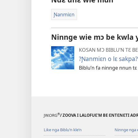
Ɲanmiɛn
Ninnge wie mɔ be kwla y
KOSAN MƆ BIBLU’N TƐ BE
?Ɲanmiɛn o lɛ sakpa?
Biblu’n fa ninnge nnun tɛ
®
JW.ORG
/ ZOOVA I LALOFUƐ'M BE ƐNTƐNƐTI AD
Like nga Biblu’n kle’n
Ninnge nga e 