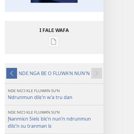
I FALƐ WAFA
Nga
be
kanngan
nun
NDƐ NGA BE O FLUWA'N NUN'N
mannzin
Ng’ɔ
Ng’ɔ
kanngan'm
sinnin’n
bɛ
be
i
NDƐ NG’Ɔ KLƐ FLUWA’N SU’N
su'n
Ndrunmun dilɛ’n w’a tru dan
sin’n
i
falɛ
NDƐ NG’Ɔ KLƐ FLUWA’N SU’N
wafa'n
Ɲanmiɛn Sielɛ blɛ’n nun’n ndrunmun
SASAFUƐ
dilɛ’n su tranman lɛ
TRANWLƐ'N