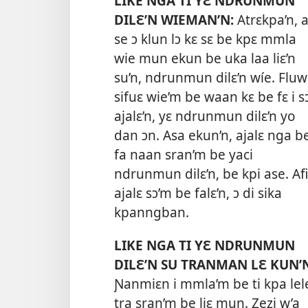
LIKE NGA TI YƐ NDRUNMUN
DILƐ’N WIEMAN’N:
Atrɛkpa’n, 
se ɔ klun lɔ kɛ sɛ be kpɛ mmla
wie mun ekun be uka laa liɛ’n
su’n, ndrunmun dilɛ’n wíe. Flu
sifuɛ wie’m be waan kɛ be fɛ i s
ajalɛ’n, yɛ ndrunmun dilɛ’n yo
dan ɔn. Asa ekun’n, ajalɛ nga b
fa naan sran’m be yaci
ndrunmun dilɛ’n, be kpi ase. Af
ajalɛ sɔ’m be falɛ’n, ɔ di sika
kpanngban.
LIKE NGA TI YƐ NDRUNMUN
DILƐ’N SU TRANMAN LƐ KUN’
Ɲanmiɛn i mmla’m be ti kpa lel
tra sran’m be liɛ mun. Zezi w’a