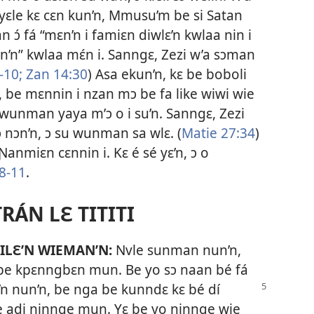
 yɛle kɛ cɛn kun’n, Mmusu’m be si Satan
n ɔ́ fá “mɛn’n i famiɛn diwlɛ’n kwlaa nin i
’n” kwlaa mɛ́n i. Sanngɛ, Zezi w’a sɔman
-10;
Zan 14:30
) Asa ekun’n, kɛ be boboli
n, be mɛnnin i nzan mɔ be fa like wiwi wie
su wunman yaya m’ɔ o i su’n. Sanngɛ, Zezi
 ɔ nɔn’n, ɔ su wunman sa wlɛ. (
Matie 27:34
)
 Ɲanmiɛn cɛnnin i. Kɛ é sé yɛ’n, ɔ o
:8-11
.
TRÁN LƐ TITITI
ILƐ’N WIEMAN’N:
Nvle sunman nun’n,
 be kpɛnngbɛn mun. Be yo sɔ naan bé fá
ɔ’n nun’n, be nga be kunndɛ kɛ bé dí
 adi ninnge mun. Yɛ be yo ninnge wie