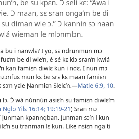
’n, be su kpɛn. Ɔ seli kɛ: “Awa i
wie. Ɔ maan, sɛ sran onga’m be di
su diman wie ɔ.” Ɔ kannin sɔ naan
 kwlá wieman le mlɔnmlɔn.
n, a bu i nanwlɛ? I yo, sɛ ndrunmun mɔ
nfuɛ’m be di wie’n, é sé kɛ klɔ sran’n kwlá
u’n kan famiɛn diwlɛ kun i ndɛ. I nun mɔ
sɔnnzɔnfuɛ mun kɛ be srɛ kɛ maan famiɛn
lɛ sɔ’n yɛle Ɲanmiɛn Sielɛ’n.—
Matie 6:9, 10
.
 lɔ. Ɔ́ wá núnnún asiɛ’n su famiɛn diwlɛ’m
 Nglo Yilɛ 16:14;
19:19-21
) Sran mɔ
 dí junman kpanngban. Junman sɔ’n i kun
lɛ’n su tranman lɛ kun. Like nsiɛn nga ti