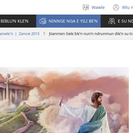
Wawle
Wlu 
Kle
(op
aniɛn'n
ne
 BIBLU’N KLE’N
NINNGE NGA E YILI BE’N
E SU N
win
ranwlɛ'n | Zanvie 2015
Ɲanmiɛn Sielɛ blɛ’n nun’n ndrunmun dilɛ’n su t