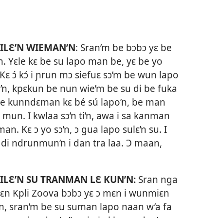
ILƐ’N WIEMAN’N
: Sran’m be bɔbɔ yɛ be
 Yɛle kɛ be su lapo man be, yɛ be yo
 ɔ́ kɔ́ i ɲrun mɔ siefuɛ sɔ’m be wun lapo
n, kpɛkun be nun wie’m be su di be fuka
be kunndɛman kɛ bé sú lapo’n, be man
mun. I kwlaa sɔ’n ti’n, awa i sa kanman
an. Kɛ ɔ yo sɔ’n, ɔ gua lapo sulɛ’n su. I
 di ndrunmun’n i dan tra laa. Ɔ maan,
ILƐ’N SU TRANMAN LƐ KUN’N:
Sran nga
iɛn Kpli Zoova bɔbɔ yɛ ɔ mɛn i wunmiɛn
n, sran’m be su suman lapo naan w’a fa