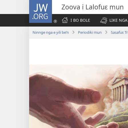
JW.ORG
Zoova i Lalofuɛ mun
I BO BOLƐ
LIKE NGA
Ninnge nga e yili be’n
Periodiki mun
Sasafuɛ T