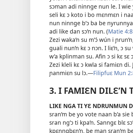
sɔman adi ninnge nun le. I wie
seli kɛ ɔ koto i bo mɛnmɛn i naa
nun ninnge b’ɔ ba be nyrunnyan
adi like dan sɔ’n nun. (
Matie 4:8
Zezi waka’n su m’ɔ́ wún i ɲrun’
guali nun’n kɛ ɔ nɔn. I liɛ’n, ɔ 
w’a kplinman su. Afin ɔ si kɛ sɛ
Zezi kleli kɛ ɔ kwla si famiɛn di.
ɲanmiɛn su lɔ.​—
Filipfuɛ Mun 2
3. I FAMIƐN DILƐ’N 
LIKE NGA TI YƐ NDRUNMUN D
sran’m be yo vote naan b’a sie
sran ng’ɔ ti
kpa’n. Sanngɛ blɛ s
kpɛnngbɛn’n, be man sran’m be