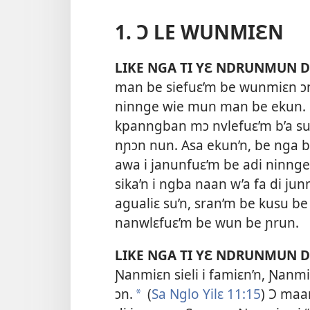
1. Ɔ LE WUNMIƐN
LIKE NGA TI YƐ NDRUNMUN D
man be siefuɛ’m be wunmiɛn ɔn.
ninnge wie mun man be ekun. Kɛ
kpanngban mɔ nvlefuɛ’m b’a su’
nɲɔn nun. Asa ekun’n, be nga 
awa i janunfuɛ’m be adi ninnge 
sika’n i ngba naan w’a fa di junm
agualiɛ su’n, sran’m be kusu be
nanwlɛfuɛ’m be wun be ɲrun.
LIKE NGA TI YƐ NDRUNMUN D
Ɲanmiɛn sieli i famiɛn’n, Ɲanm
ɔn.
(
Sa Nglo Yilɛ 11:15
) Ɔ maa
a