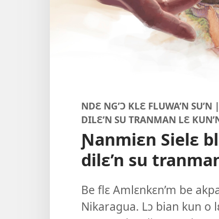
NDƐ NG’Ɔ KLƐ FLUWA’N SU’N
DILƐ’N SU TRANMAN LƐ KUN’
Ɲanmiɛn Sielɛ b
dilɛ’n su tranman
Be flɛ Amlɛnkɛn’m be akpas
Nikaragua. Lɔ bian kun o l