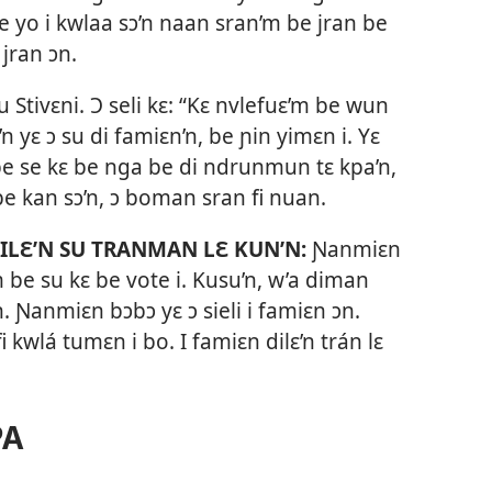
yo i kwlaa sɔ’n naan sran’m be jran be
 jran ɔn.
lu Stivɛni. Ɔ seli kɛ: “Kɛ nvlefuɛ’m be wun
n yɛ ɔ su di famiɛn’n, be ɲin yimɛn i. Yɛ
be se kɛ be nga be di ndrunmun tɛ kpa’n,
 be kan sɔ’n, ɔ boman sran fi nuan.
ILƐ’N SU TRANMAN LƐ KUN’N:
Ɲanmiɛn
m be su kɛ be vote i. Kusu’n, w’a diman
 Ɲanmiɛn bɔbɔ yɛ ɔ sieli i famiɛn ɔn.
n fi kwlá tumɛn i bo. I famiɛn dilɛ’n trán lɛ
PA