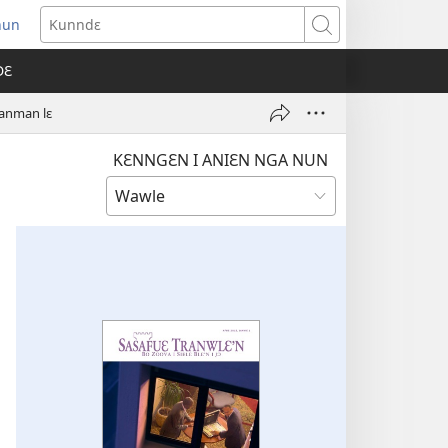
nun
ens
Kunndɛ
w
DƐ
dow)
ranman lɛ
KƐNNGƐN I ANIƐN NGA NUN