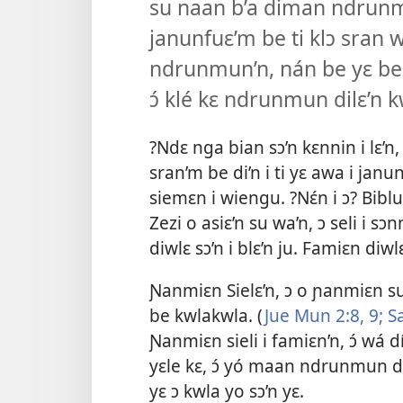
su naan b’a diman ndrunmun
janunfuɛ’m be ti klɔ sran 
ndrunmun’n, nán be yɛ be 
ɔ́ klé kɛ ndrunmun dilɛ’n
?Ndɛ nga bian sɔ’n kɛnnin i lɛ’
sran’m be di’n i ti yɛ awa i janu
siemɛn i wiengu. ?Nɛ́n i ɔ? Bibl
Zezi o asiɛ’n su wa’n, ɔ seli i 
diwlɛ sɔ’n i blɛ’n ju. Famiɛn diw
Ɲanmiɛn Sielɛ’n, ɔ o ɲanmiɛn su
be kwlakwla. (
Jue Mun 2:8, 9;
Sa
Ɲanmiɛn sieli i famiɛn’n, ɔ́ wá
yɛle kɛ, ɔ́ yó maan ndrunmun di
yɛ ɔ kwla yo sɔ’n yɛ.