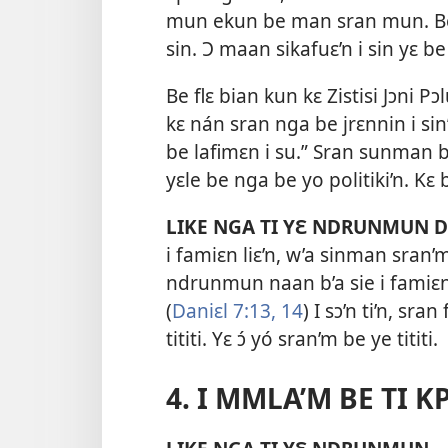
mun ekun be man sran mun. Be 
sin. Ɔ maan sikafuɛ’n i sin yɛ be
Be flɛ bian kun kɛ Zistisi Jɔni Pɔ
kɛ nán sran nga be jrɛnnin i sin’
be lafimɛn i su.” Sran sunman 
yɛle be nga be yo politiki’n. Kɛ
LIKE NGA TI YƐ NDRUNMUN D
i famiɛn liɛ’n, w’a sinman sran’
ndrunmun naan b’a sie i famiɛn.
(
Daniɛl 7:13, 14
) I sɔ’n ti’n, sra
tititi. Yɛ ɔ́ yó sran’m be ye tititi.
4. I MMLA’M BE TI K