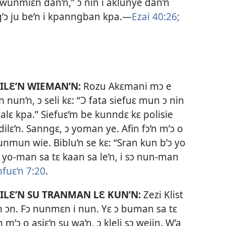
wunmiɛn dan’n,” ɔ nin i aklunye dan’n
g’ɔ ju be’n i kpanngban kpa.​—
Ezai 40:26;
ILƐ’N WIEMAN’N:
Rozu Akɛmani mɔ e
n nun’n, ɔ seli kɛ: “Ɔ fata siefuɛ mun ɔ nin
alɛ kpa.” Siefuɛ’m be kunndɛ kɛ polisie
lɛ’n. Sanngɛ, ɔ yoman ye. Afin fɔ’n m’ɔ o
unmun wie. Biblu’n se kɛ: “Sran kun b’ɔ yo
b’ɔ yo-man sa tɛ kaan sa le’n, i sɔ nun-man
fuɛ’n 7:20
.
ILƐ’N SU TRANMAN LƐ KUN’N:
Zezi Klist
ɛn ɔn. Fɔ nunmɛn i nun. Yɛ ɔ buman sa tɛ
m’ɔ o asiɛ’n su wa’n, ɔ kleli sɔ weiin. W’a