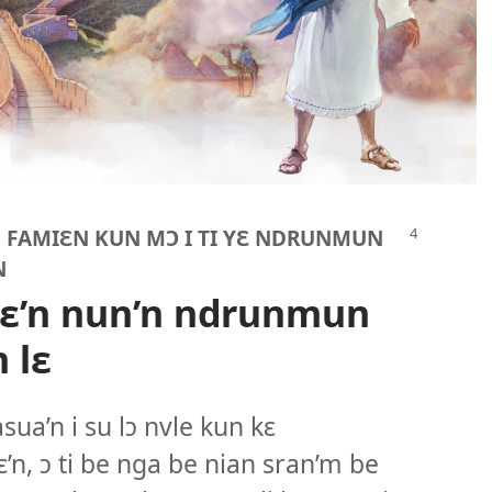
 | FAMIƐN KUN MƆ I TI YƐ NDRUNMUN
N
lɛ’n nun’n ndrunmun
 lɛ
ua’n i su lɔ nvle kun kɛ
ɛ’n, ɔ ti be nga be nian sran’m be