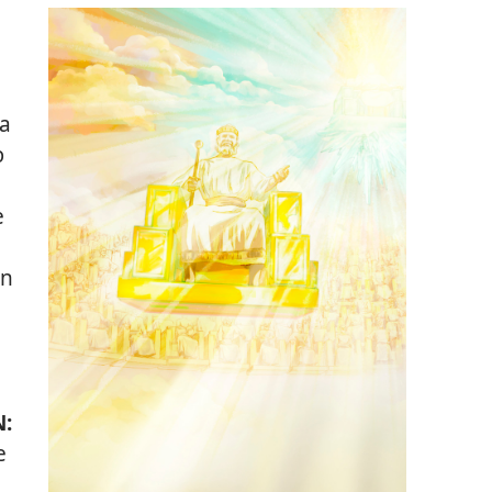
a
wa
ɔ
e
in
N:
e