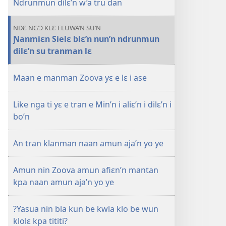
Ndrunmun dilɛ’n w’a tru dan
sin’n
i
falɛ
NDƐ NG’Ɔ KLƐ FLUWA’N SU’N
wafa'n
Ɲanmiɛn Sielɛ blɛ’n nun’n ndrunmun
SASAFUƐ
dilɛ’n su tranman lɛ
TRANWLƐ'N
Famiɛn
Maan e manman Zoova yɛ e lɛ i ase
kun
mɔ
Like nga ti yɛ e tran e Min’n i aliɛ’n i dilɛ’n i
i
bo’n
ti
yɛ
An tran klanman naan amun aja’n yo ye
ndrunmun
dilɛ’n
su
Amun nin Zoova amun afiɛn’n mantan
tranman
kpa naan amun aja’n yo ye
lɛ
kun’n
?Yasua nin bla kun be kwla klo be wun
klolɛ kpa tititi?