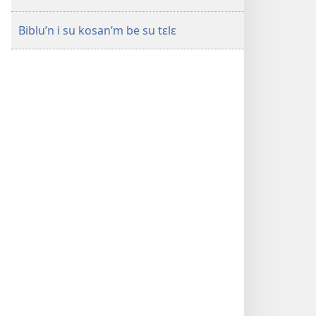
Biblu’n i su kosan’m be su tɛlɛ