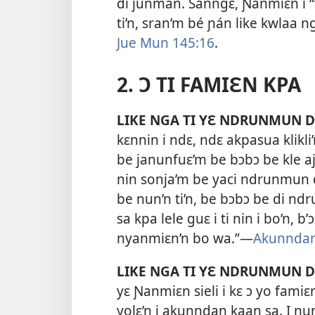
di junman. Sanngɛ, Ɲanmiɛn i “
ti’n, sran’m bé ɲán like kwlaa n
Jue Mun 145:16
.
2. Ɔ TI FAMIƐN KPA
LIKE NGA TI YƐ NDRUNMUN D
kɛnnin i ndɛ, ndɛ akpasua klikli’
be janunfuɛ’m be bɔbɔ be kle aj
nin sonja’m be yaci ndrunmun di
be nun’n ti’n, be bɔbɔ be di ndr
sa kpa lele guɛ i ti nin i bo’n, 
nyanmiɛn’n bo wa.”—
Akunndan
LIKE NGA TI YƐ NDRUNMUN D
yɛ Ɲanmiɛn sieli i kɛ ɔ yo fami
yolɛ’n i akunndan kaan sa. I nun 