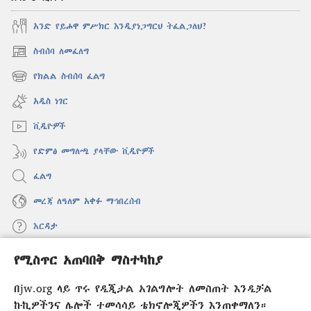
አንድ የይሖዋ ምሥክር እንዲያነጋግርህ ትፈልጋለህ?
ስብሰባ ለመፈለግ
(አዲስ
ዊንዶው
የክልል ስብሰባ ፈልግ
(አዲስ
ክፈት)
ዊንዶው
አዲስ ነገር
ክፈት)
ቪዲዮዎች
የድምፅ መግለጫ ያላቸው ቪዲዮዎች
ፈልግ
መረጃ ለዓለም አቀፉ ማኅበረሰብ
እርዳታ
የሚስጥር አጠባበቅ ማስተካከያ
መዋጮዎች
(አዲስ
ዊንዶው
በjw.org ላይ ጥሩ የዲጂታል አገልግሎት ለመስጠት እንዲቻል
ክፈት)
የመጠበቂያ ግንብ የኢንተርኔት ቤተ መጻሕፍት
ኩኪዎችንና ሌሎች ተመሳሳይ ቴክኖሎጂዎችን እንጠቀማለን።
(አዲስ