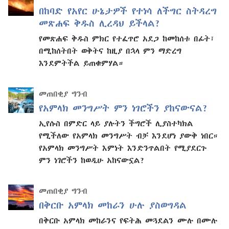
በከባድ የአየር ሁኔታዎች የተነሳ ለችግር ስትዳረግ
መጽሐፍ ቅዱስ ሊረዳህ ይችላል?
የመጽሐፍ ቅዱስ ምክር የተፈጥሮ አደጋ ከመከሰቱ በፊት፣
በሚከሰትበት ወቅትና ከዚያ በኋላ ምን ማድረግ
እንደምትችል ይጠቁምሃል።
መጠበቂያ ግንብ
የአምላክ መንግሥት ምን ነገሮችን ያከናውናል?
ኢየሱስ በምድር ላይ ያሉትን ችግሮች ሊያስተካክል
የሚችለው የአምላክ መንግሥት ብቻ እንደሆነ ያውቅ ነበር።
የአምላክ መንግሥት እምነት እንድንጥልበት የሚያደርጉ
ምን ነገሮችን ከወዲሁ አከናውኗል?
መጠበቂያ ግንብ
በቅርቡ አምላክ መከራን ሁሉ ያስወግዳል
በቅርቡ አምላክ መከራንና የፍትሕ መጓደልን ሙሉ በሙሉ