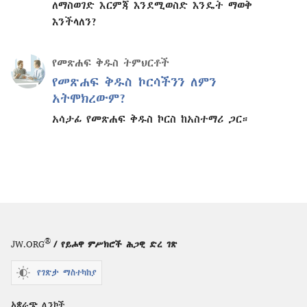
ለማስወገድ እርምጃ እንደሚወስድ እንዴት ማወቅ
እንችላለን?
የመጽሐፍ ቅዱስ ትምህርቶች
የመጽሐፍ ቅዱስ ኮርሳችንን ለምን
አትሞክረውም?
አሳታፊ የመጽሐፍ ቅዱስ ኮርስ ከአስተማሪ ጋር።
®
JW.ORG
/ የይሖዋ ምሥክሮች ሕጋዊ ድረ ገጽ
የገጽታ ማስተካከያ
አቋራጭ ሊንኮች