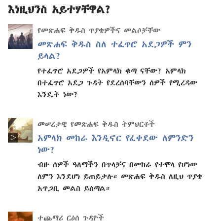
እነዚህንስ አይተሃቸዋል?
የመጽሐፍ ቅዱስ ጥያቄዎችና መልሶቻቸው
መጽሐፍ ቅዱስ ስለ ተፈጥሮ አደጋዎች ምን
ይላል?
የተፈጥሮ አደጋዎች የአምላክ ቁጣ ናቸው? አምላክ
በተፈጥሮ አደጋ ጉዳት የደረሰባቸውን ሰዎች የሚረዳው
እንዴት ነው?
መሠረታዊ የመጽሐፍ ቅዱስ ትምህርቶች
አምላክ መከራ እንዲኖር የፈቀደው ለምንድን
ነው?
ብዙ ሰዎች ዓለማችን በጥላቻና በመከራ የተሞላ የሆነው
ለምን እንደሆነ ይጠይቃሉ። መጽሐፍ ቅዱስ ለዚህ ጥያቄ
አጥጋቢ መልስ ይሰጣል።
ተጨማሪ ርዕሰ ጉዳዮች