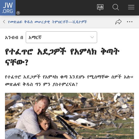
JW.ORG
ግባ
(አዲስ
የድረ
JW.ORG
መ
ዊንዶው
ገጹን
ላይ
አሳ
የመጽሐፍ ቅዱስ መሠረታዊ ትምህርቶች—ቪዲዮዎች
ክፈት)
ቋንቋ
መፈለጊያ
ለውጥ
አንብብ በ
የተፈጥሮ አደጋዎች የአምላክ ቅጣት
ናቸው?
የተፈጥሮ አደጋዎች የአምላክ ቁጣ እንደሆኑ የሚሰማቸው ሰዎች አሉ።
መጽሐፍ ቅዱስ ግን ምን ያስተምረናል?