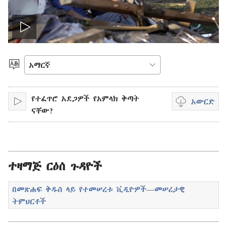
ቪዲዮውን
አጫውት
ቋንቋ
ምረጥ
የተፈጥሮ አደጋዎች የአምላክ ቅጣት
አውርድ
አጫውት
ቪዲዮ
ናቸው?
ማውረድ
የሚቻልባቸው
አማራጮች
ተዛማጅ ርዕሰ ጉዳዮች
በመጽሐፍ ቅዱስ ላይ የተመሠረቱ ቪዲዮዎች—መሠረታዊ
ትምህርቶች