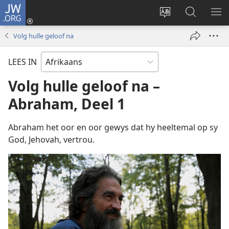
JW.ORG
Meld
aan
Verander
Soek
VE
(maak
taal
op
KIE
Volg hulle geloof na
nuwe
van
JW.ORG
venster
webwerf
LEES IN
oop)
Volg hulle geloof na –
Abraham, Deel 1
Abraham het oor en oor gewys dat hy heeltemal op sy
God, Jehovah, vertrou.