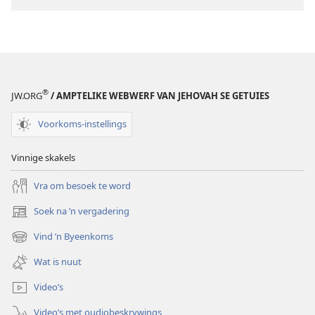
geloof
na
®
JW.ORG
/ AMPTELIKE WEBWERF VAN JEHOVAH SE GETUIES
Voorkoms-instellings
Vinnige skakels
Vra om besoek te word
Soek na ’n vergadering
(maak
nuwe
Vind ’n Byeenkoms
(maak
venster
nuwe
oop)
Wat is nuut
venster
oop)
Video’s
Video’s met oudiobeskrywings