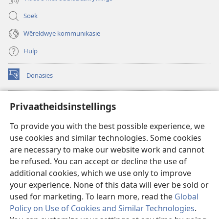
Soek
Wêreldwye kommunikasie
Hulp
Donasies
(maak
nuwe
venster
Wagtoring – AANLYN BIBLIOTEEK
Privaatheidsinstellings
(maak
oop)
nuwe
®
JW Hub
To provide you with the best possible experience, we
venster
(maak
oop)
use cookies and similar technologies. Some cookies
nuwe
®
JW Library
venster
are necessary to make our website work and cannot
oop)
be refused. You can accept or decline the use of
Watchtower Library
additional cookies, which we use only to improve
your experience. None of this data will ever be sold or
used for marketing. To learn more, read the
Global
Policy on Use of Cookies and Similar Technologies
.