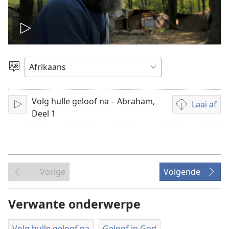
Speel
video
Kies
taal
Volg hulle geloof na – Abraham,
Laai af
Speel
Aflaai-
Deel 1
opsies
vir
video's
Vorige
Volgende
Verwante onderwerpe
Volg hulle geloof na
Geloof in God