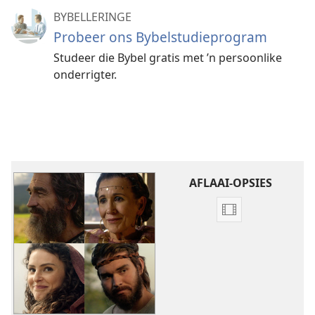
BYBELLERINGE
Probeer ons Bybelstudieprogram
Studeer die Bybel gratis met ’n persoonlike
onderrigter.
AFLAAI-OPSIES
Aflaai-
opsies
vir
video's
Volg
hulle