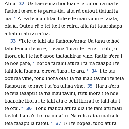
32
Atua.
Ua haere mai hoi Ioane ia outou ra ma te
faaite i te eˈa o te parau-tia, aita râ outou i tiaturi ia
+
ˈna.
Area te mau titau tute e te mau vahine taiata,
oia ïa. Outou râ o tei ite i te reira, aita ïa i tatarahapa
a tiaturi atu ai ia ˈna.
33
“Teie te tahi atu faahohoˈaraa: Ua tanu te hoê
+
fatu fenua i te vine,
e aua ˈtura i te reira. I roto, ô
ihora oia i te hoê apoo taataahiraa vine, faatia aˈera i
+
te hoê pare,
horoa tarahu atura i ta ˈna faaapu i te
+
34
tahi feia faaapu, e reva ˈtura i te ara.
I te tau
ootiraa vine, tono ihora oia i ta ˈna mau tavini i te feia
35
faaapu no te rave i ta ˈna tuhaa vine.
Haru aˈera
te feia faaapu i ta ˈna mau tavini, rutu ihora i te hoê,
haapohe ihora i te tahi atu e pehi ihora i te tahi atu i
+
36
te ofai.
Tono faahou atura oia i te tahi atu mau
tavini, hau aˈe i to na mua ˈtu. Na reira atoa maira te
+
37
feia faaapu ia ratou.
E i te hopea, tono atura