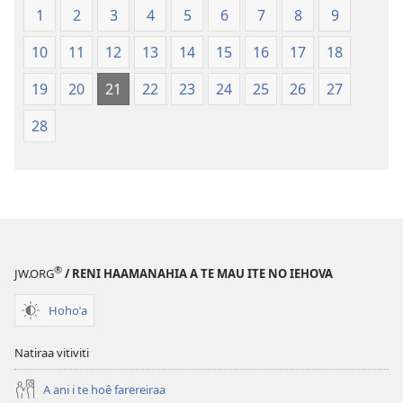
1
2
3
4
5
6
7
8
9
te
Bibilia,
ao
Huriraa
10
11
12
13
14
15
16
17
18
apî
o
te
19
20
21
22
23
24
25
26
27
ao
28
apî
®
JW.ORG
/ RENI HAAMANAHIA A TE MAU ITE NO IEHOVA
Hohoˈa
Natiraa vitiviti
A ani i te hoê farereiraa