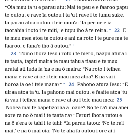
“Oia mau ta ˈu e parau atu: Mai te peu e e faaroo papu
to outou, e rave ïa outou i ta ˈu i rave i te tumu suke.
Ia parau atoa outou i teie mouˈa: ‘Ia pee oe e ia
+
22
taorahia i roto i te miti,’ e tupu iho â te reira.
E
te mau mea atoa ta outou e ani na roto i te pure ma te
+
faaroo, e fanaˈo iho â outou.”
23
Tomo ihora Iesu i roto i te hiero, haapii atura i
te taata, tapiri maira te mau tahuˈa tiaau e te mau
aratai ati Iuda ia ˈna e na ô maira: “Na roto i teihea
mana e rave ai oe i teie mau mea atoa? E na vai i
+
24
horoa ia oe i teie mana?”
Pahono atura Iesu: “E
uiraa atoa ta ˈu. Ia pahono mai outou, e faaite atoa ˈtu
25
ïa vau i teihea mana e rave ai au i teie mau mea:
Nohea mai te bapetizoraa a Ioane? No te raˈi mai anei
aore ra no ǒ mai i te taata ra?” Feruri ihora ratou e
na ô aˈera te tahi i te tahi: “Ia parau tatou: ‘No te raˈi
mai,’ e na ô mai oia: ‘No te aha ïa outou i ore ai i