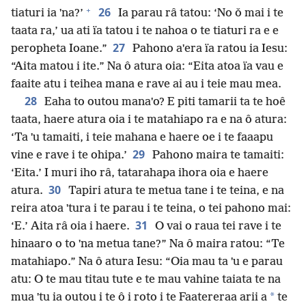
+
26
tiaturi ia ˈna?’
Ia parau râ tatou: ‘No ǒ mai i te
taata ra,’ ua ati ïa tatou i te nahoa o te tiaturi ra e e
27
peropheta Ioane.”
Pahono aˈera ïa ratou ia Iesu:
“Aita matou i ite.” Na ô atura oia: “Eita atoa ïa vau e
faaite atu i teihea mana e rave ai au i teie mau mea.
28
Eaha to outou manaˈo? E piti tamarii ta te hoê
taata, haere atura oia i te matahiapo ra e na ô atura:
‘Ta ˈu tamaiti, i teie mahana e haere oe i te faaapu
29
vine e rave i te ohipa.’
Pahono maira te tamaiti:
‘Eita.’ I muri iho râ, tatarahapa ihora oia e haere
30
atura.
Tapiri atura te metua tane i te teina, e na
reira atoa ˈtura i te parau i te teina, o tei pahono mai:
31
‘E.’ Aita râ oia i haere.
O vai o raua tei rave i te
hinaaro o to ˈna metua tane?” Na ô maira ratou: “Te
matahiapo.” Na ô atura Iesu: “Oia mau ta ˈu e parau
atu: O te mau titau tute e te mau vahine taiata te na
*
mua ˈtu ia outou i te ô i roto i te Faatereraa arii a
te