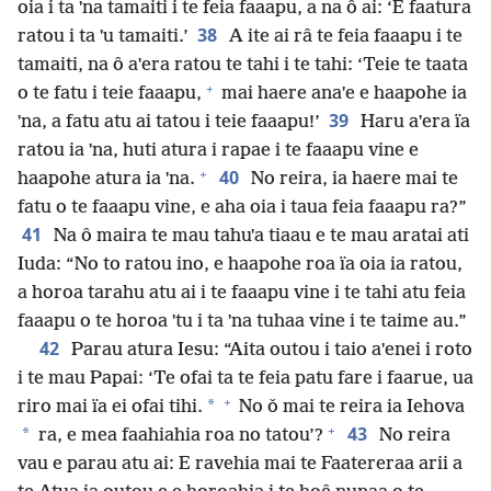
oia i ta ˈna tamaiti i te feia faaapu, a na ô ai: ‘E faatura
38
ratou i ta ˈu tamaiti.’
A ite ai râ te feia faaapu i te
tamaiti, na ô aˈera ratou te tahi i te tahi: ‘Teie te taata
+
o te fatu i teie faaapu,
mai haere anaˈe e haapohe ia
39
ˈna, a fatu atu ai tatou i teie faaapu!’
Haru aˈera ïa
ratou ia ˈna, huti atura i rapae i te faaapu vine e
+
40
haapohe atura ia ˈna.
No reira, ia haere mai te
fatu o te faaapu vine, e aha oia i taua feia faaapu ra?”
41
Na ô maira te mau tahuˈa tiaau e te mau aratai ati
Iuda: “No to ratou ino, e haapohe roa ïa oia ia ratou,
a horoa tarahu atu ai i te faaapu vine i te tahi atu feia
faaapu o te horoa ˈtu i ta ˈna tuhaa vine i te taime au.”
42
Parau atura Iesu: “Aita outou i taio aˈenei i roto
i te mau Papai: ‘Te ofai ta te feia patu fare i faarue, ua
+
*
riro mai ïa ei ofai tihi.
No ǒ mai te reira ia Iehova
+
43
*
ra, e mea faahiahia roa no tatou’?
No reira
vau e parau atu ai: E ravehia mai te Faatereraa arii a