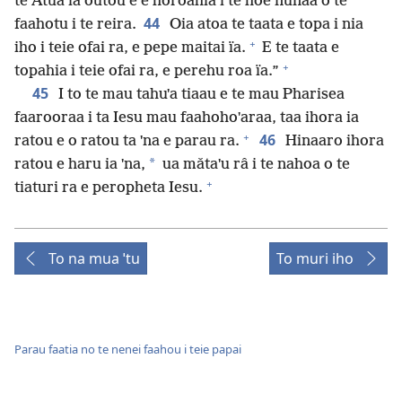
te Atua ia outou e e horoahia i te hoê nunaa o te
44
faahotu i te reira.
Oia atoa te taata e topa i nia
+
iho i teie ofai ra, e pepe maitai ïa.
E te taata e
+
topahia i teie ofai ra, e perehu roa ïa.”
45
I to te mau tahuˈa tiaau e te mau Pharisea
faarooraa i ta Iesu mau faahohoˈaraa, taa ihora ia
+
46
ratou e o ratou ta ˈna e parau ra.
Hinaaro ihora
*
ratou e haru ia ˈna,
ua mǎtaˈu râ i te nahoa o te
+
tiaturi ra e peropheta Iesu.
To na mua ˈtu
To muri iho
Parau faatia no te nenei faahou i teie papai