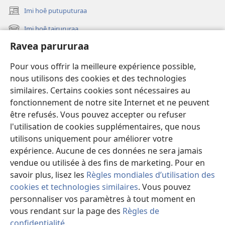
Imi hoê putuputuraa
(opens
new
Imi hoê tairururaa
(opens
window)
new
Ravea parururaa
Eaha te mea apî
window)
Video
Pour vous offrir la meilleure expérience possible,
nous utilisons des cookies et des technologies
Maimiraa
similaires. Certains cookies sont nécessaires au
fonctionnement de notre site Internet et ne peuvent
Te mau ô
(opens
être refusés. Vous pouvez accepter ou refuser
new
l'utilisation de cookies supplémentaires, que nous
window)
VAIRAA PAPAI NATIRARA Watchtower
utilisons uniquement pour améliorer votre
(opens
expérience. Aucune de ces données ne sera jamais
new
®
JW Hub
window)
vendue ou utilisée à des fins de marketing. Pour en
(opens
new
savoir plus, lisez les
Règles mondiales d’utilisation des
window)
cookies et technologies similaires
. Vous pouvez
personnaliser vos paramètres à tout moment en
vous rendant sur la page des
Règles de
Copyright
© 2026 Watch Tower Bible and Tract Society of Pennsylvania.
PARAU NO TE FAAOHIPARAA
|
EITA E PUHARAHIA
|
RAVEA
confidentialité
.