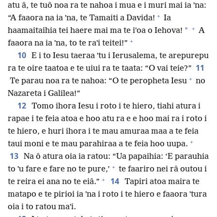
atu â, te tuô noa ra te nahoa i mua e i muri mai ia ˈna:
+
“A faaora na ia ˈna, te Tamaiti a Davida!
Ia
+
*
haamaitaihia tei haere mai ma te iˈoa o Iehova!
A
+
faaora na ia ˈna, to te raˈi teitei!”
10
E i to Iesu taeraa ˈtu i Ierusalema, te arepurepu
11
ra te oire taatoa e te uiui ra te taata: “O vai teie?”
+
Te parau noa ra te nahoa: “O te peropheta Iesu
no
Nazareta i Galilea!”
12
Tomo ihora Iesu i roto i te hiero, tiahi atura i
rapae i te feia atoa e hoo atu ra e e hoo mai ra i roto i
te hiero, e huri ihora i te mau amuraa maa a te feia
+
taui moni e te mau parahiraa a te feia hoo uupa.
13
Na ô atura oia ia ratou: “Ua papaihia: ‘E parauhia
+
to ˈu fare e fare no te pure,’
te faariro nei râ outou i
+
14
te reira ei ana no te eiâ.”
Tapiri atoa maira te
matapo e te pirioi ia ˈna i roto i te hiero e faaora ˈtura
oia i to ratou maˈi.