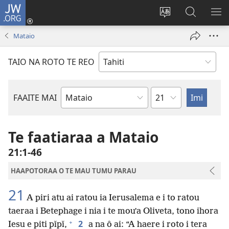
JW.ORG
Nati
(opens
Taui
Maimiraa
FAA
new
i
i
MA
Mataio
window)
te
nia
TE
reo
JW.ORG
TA
TAIO NA ROTO TE REO
o
AR
te
reni
Pene
FAAITE MAI
Buka
o
te
Te faatiaraa a Mataio
Bibilia
21:1-46
HAAPOTORAA O TE MAU TUMU PARAU
21
A piri atu ai ratou ia Ierusalema e i to ratou
taeraa i Betephage i nia i te mouˈa Oliveta, tono ihora
+
2
Iesu e piti pǐpǐ,
a na ô ai: “A haere i roto i tera