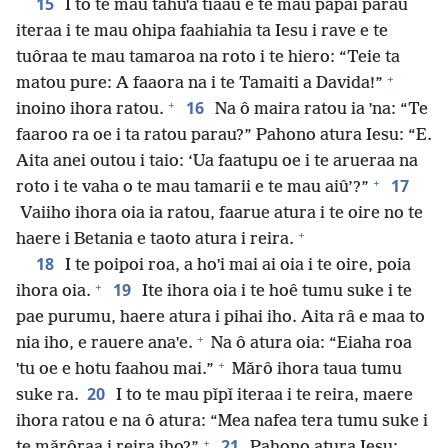
15
I to te mau tahuˈa tiaau e te mau papai parau
iteraa i te mau ohipa faahiahia ta Iesu i rave e te
tuôraa te mau tamaroa na roto i te hiero: “Teie ta
+
matou pure: A faaora na i te Tamaiti a Davida!”
+
16
inoino ihora ratou.
Na ô maira ratou ia ˈna: “Te
faaroo ra oe i ta ratou parau?” Pahono atura Iesu: “E.
Aita anei outou i taio: ‘Ua faatupu oe i te arueraa na
+
17
roto i te vaha o te mau tamarii e te mau aiû’?”
Vaiiho ihora oia ia ratou, faarue atura i te oire no te
+
haere i Betania e taoto atura i reira.
18
I te poipoi roa, a hoˈi mai ai oia i te oire, poia
+
19
ihora oia.
Ite ihora oia i te hoê tumu suke i te
pae purumu, haere atura i pihai iho. Aita râ e maa to
+
nia iho, e rauere anaˈe.
Na ô atura oia: “Eiaha roa
+
ˈtu oe e hotu faahou mai.”
Mǎrô ihora taua tumu
20
suke ra.
I to te mau pǐpǐ iteraa i te reira, maere
ihora ratou e na ô atura: “Mea nafea tera tumu suke i
+
21
te mǎrôraa i reira iho?”
Pahono atura Iesu: