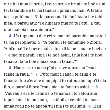
oire iti i mua ia orua, i reira orua e ite ai i te hoê asini
tei taamuhia e ta ˈna fanauˈa i pihai iho mai. A tatara
3
ïa e a putô mai.
Ia parau mai te hoê taata i te tahi
mea, a parau atu: ‘Te hinaaro mai ra te Fatu.’ E tuu
oioi mai oia i na animara.”
4
Ua tupu mau â te reira mai tei parauhia na roto i
5
ta ˈna peropheta:
“A parau i te tamahine o Ziona:
+
‘A hiˈo na! Te haere mai ra to arii ia oe
ma te haehaa
+
e ma te parahi i nia i te hoê asini, i nia hoi i te hoê
+
fanauˈa, ta te hoê maiaa asini i fanau.’”
6
Haere aˈera ïa na pǐpǐ e rave atura i ta Iesu i
+
7
faaue ia raua.
Putô maira raua i te asini e te
fanauˈa, tuu aˈera te mau pǐpǐ i to ratou ahu tapoˈi i nia
+
8
iho, e parahi ihora Iesu i nia i te fanauˈa asini.
Vauvau aˈera te rahiraa o te nahoa i to ratou ahu
+
tapoˈi i nia i te purumu,
a tâpû ai vetahi i te mau
9
amaa raau no te apǎpǎ ˈtu i nia i te purumu.
Hau