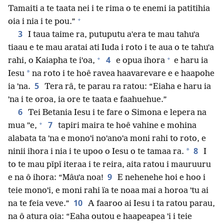
Tamaiti a te taata nei i te rima o te enemi ia patitihia
+
oia i nia i te pou.”
3
I taua taime ra, putuputu aˈera te mau tahuˈa
tiaau e te mau aratai ati Iuda i roto i te aua o te tahuˈa
+
+
4
rahi, o Kaiapha te iˈoa,
e opua ihora
e haru ia
*
Iesu
na roto i te hoê ravea haavarevare e e haapohe
5
ia ˈna.
Tera râ, te parau ra ratou: “Eiaha e haru ia
ˈna i te oroa, ia ore te taata e faahuehue.”
6
Tei Betania Iesu i te fare o Simona e lepera na
+
7
mua ˈˈe,
tapiri maira te hoê vahine e mohina
alabata ta ˈna e monoˈi noˈanoˈa moni rahi to roto, e
8
*
ninii ihora i nia i te upoo o Iesu o te tamaa ra.
I
to te mau pǐpǐ iteraa i te reira, aita ratou i mauruuru
9
e na ô ihora: “Mâuˈa noa!
E nehenehe hoi e hoo i
teie monoˈi, e moni rahi ïa te noaa mai a horoa ˈtu ai
10
na te feia veve.”
A faaroo ai Iesu i ta ratou parau,
na ô atura oia: “Eaha outou e haapeapea ˈi i teie