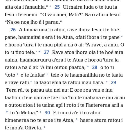
+
25
aita oia i fanauhia.”
Ui maira Iuda o te tuu ia
Iesu i te enemi: “O vau anei, Rabi?” Na ô atura Iesu:
“Na oe noa iho â i parau.”
26
A tamaa noa ˈi ratou, rave ihora Iesu i te hoê
+
pane, haamaitai aˈera i te Atua, ofati ihora i te pane
e horoa ˈtura i te mau pǐpǐ a na ô ai: “A rave, a amu. O
+
27
to ˈu tino teie.”
Rave atoa ihora oia i te hoê auˈa
uaina, haamauruuru aˈera i te Atua e horoa ˈtura ia
+
28
ratou a na ô ai: “A inu outou paatoa,
o to ˈu
+
+
‘toto
o te faufaa’
teie o te haamaniihia no te taata
+
+
29
e rave rahi
ia faaorehia ta ratou mau hara.
Tera râ, te parau atu nei au: E ore roa vau e inu
faahou i teie uaina e tae roa ˈtu i te mahana e inu ai au
e outou atoa i te uaina apî i roto i te Faatereraa arii a
+
30
*
to ˈu Metua.”
E i muri aˈe i to ratou
*
himeneraa no te arue i te Atua,
haere atura ratou i
+
te mouˈa Oliveta.