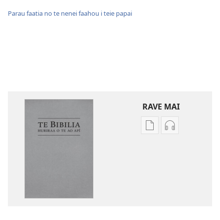
Parau faatia no te nenei faahou i teie papai
RAVE MAI
No
No
te
te
rave
rave
mai
mai
i
i
te
te
mau
mau
papai
haruharuraa