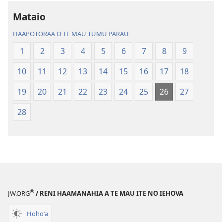
Te
mea
Mataio
Bibilia,
faaroo
Huriraa
noa
HAAPOTORAA O TE MAU TUMU PARAU
o
Te
1
2
3
4
5
6
7
8
9
te
Bibilia,
ao
Huriraa
10
11
12
13
14
15
16
17
18
apî
o
te
19
20
21
22
23
24
25
26
27
ao
28
apî
®
JW.ORG
/ RENI HAAMANAHIA A TE MAU ITE NO IEHOVA
Hohoˈa