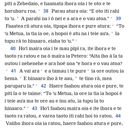
piti a Zebedaio, e haamata ihora oia i te oto e te
+
38
horuhoru roa.
Parau atura oia: “E oto iti rahi
+
39
*
to ˈu.
A parahi na i ǒ nei e a ara e o vau atoa.”
+
Faaatea rii atura oia, tipapa ihora e pure atura:
“To
+
ˈu Metua, ia tia ia oe, a hopoi ê atu na i teie auˈa.
Ia
+
tupu râ to hinaaro, eiaha to ˈu.”
40
Hoˈi maira oia i te mau pǐpǐ ra, ite ihora e te
taoto ra ratou e na ô maira ia Petero: “Aita iho â ïa ta
outou i nehenehe e ara hoê noa ˈˈe hora e o vau atoa?
+
+
+
41
A vai ara
e a tamau i te pure
ia ore outou ia
+
*
hema.
E hinaaro iho â te aau,
te tino râ, mea
+
42
paruparu ïa.”
Haere faahou atura oia e pure, te
piti ïa o te taime: “To ˈu Metua, ia ore ia tia ia hopoi ê
i teie auˈa ma te ore au e inu atu, ia tupu ïa to
+
43
hinaaro.”
Hoˈi faahou maira oia e ite ihora e te
44
taoto ra ratou, e varea taoto iti rahi hoi to ratou.
Vaiiho ihora oia ia ratou, haere faahou atura e pure,