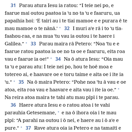
31
Parau atura Iesu ia ratou: “I teie nei po, e
faarue mai outou paatoa ia ˈu no ta ˈu e faaruru, ua
papaihia hoi: ‘E tairi au i te tiai mamoe e e purara ê te
+
32
mau mamoe o te nǎnǎ.’
I muri aˈe râ i to ˈu tia-
faahou-raa, e na mua ˈtu vau ia outou i te haere i
+
33
Galilea.”
Parau maira râ Petero: “Noa ˈtu e e
faarue ratou paatoa ia oe no ta oe e faaruru, eita roa
+
34
vau e faarue ia oe!”
Na ô atura Iesu: “Oia mau
ta ˈu e parau atu: I teie nei po, hou te hoê moa e
totereo ai, e haavare oe e toru taime e aita oe i ite ia
+
35
ˈu.”
Na ô maira Petero: “Pohe noa ˈtu â vau e oe
+
atoa, eita roa vau e haavare e aita vau i ite ia oe.”
Na reira atoa maira te tahi atu mau pǐpǐ i te parau.
36
Haere atura Iesu e o ratou atoa i te vahi
+
parauhia Getesemane,
e na ô ihora oia i te mau
pǐpǐ: “A parahi na outou i ǒ nei, e haere au i ǒ aˈe e
+
37
pure.”
Rave atura oia ia Petero e na tamaiti e