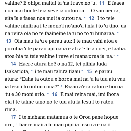
11
vahine? E ohipa maitai ta ˈna i rave no ˈu.
E faaea
+
noa mai hoi te feia veve ia outou ra.
O vau nei râ,
+
12
eita ïa e faaea noa mai ia outou ra.
I to teie
vahine niniiraa i te monoˈi noˈanoˈa i nia i to ˈu tino, ua
+
na reira oia no te faaineine ia ˈu no to ˈu hunaraa.
13
Oia mau ta ˈu e parau atu: I te mau vahi atoa e
porohia ˈi te parau apî oaoa e ati aˈe te ao nei, e faatia-
+
atoa-hia ta teie vahine i rave ei manaˈoraa ia ˈna.”
14
Haere atura hoê o na 12, tei piihia Iuda
+
+
15
Isakariota,
i te mau tahuˈa tiaau
e parau
atura: “Eaha ta outou e horoa mai na ˈu ia tuu atu vau
+
ia Iesu i to outou rima?”
Faaau aˈera ratou e horoa
+
16
ˈtu e 30 moni ario.
E mai reira mai, imi ihora
oia i te taime tano no te tuu atu ia Iesu i to ratou
rima.
17
I te mahana matamua o te Oroa pane hopue
+
ore,
haere maira te mau pǐpǐ ia Iesu ra e na ô