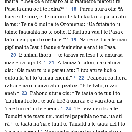
maira: “Ihea oe e hinaaro ai ia faaineine matou i te
+
18
Pasa ia amu oe i te reira?”
Parau atura oia: “A
haere i te oire, e ite outou i te tahi taata e a parau atu
ia ˈna: ‘Te na ô mai ra te Orometua: “Ua fatata to ˈu
taime faataahia no te pohe. E faatupu vau i te Pasa e
19
ta ˈu mau pǐpǐ i to oe fare.”’”
Na reira ˈtura te mau
pǐpǐ mai ta Iesu i faaue e faaineine aˈera i te Pasa.
+
20
E ahiahi ihora,
te tarava ra Iesu i te amuraa
+
21
maa e na pǐpǐ 12.
A tamaa ˈi ratou, na ô atura
oia: “Oia mau ta ˈu e parau atu: E tuu atu te hoê o
+
22
outou ia ˈu i to ˈu mau enemi.”
Peapea roa ihora
ratou e na ô maira ratou paatoa: “E te Fatu, o vau
23
anei?”
Pahono atura oia: “Te taata o te tuu i to
ˈna rima i roto i te auˈa hoê â tuuraa e o vau atoa, na
+
24
ˈna e tuu ia ˈu i te enemi.
Te reva nei iho â te
Tamaiti a te taata nei, mai tei papaihia no ˈna, ua ati
+
râ
te taata na ˈna e tuu i te Tamaiti a te taata nei i to
+
ˈna mau enemi!
Mea maitai aˈe no tera taata ahani