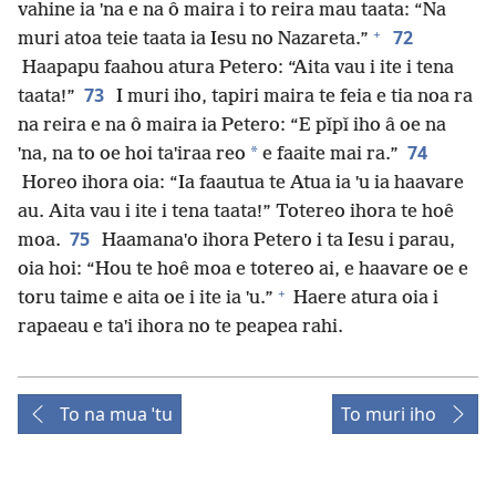
vahine ia ˈna e na ô maira i to reira mau taata: “Na
+
72
muri atoa teie taata ia Iesu no Nazareta.”
Haapapu faahou atura Petero: “Aita vau i ite i tena
73
taata!”
I muri iho, tapiri maira te feia e tia noa ra
na reira e na ô maira ia Petero: “E pǐpǐ iho â oe na
74
*
ˈna, na to oe hoi taˈiraa reo
e faaite mai ra.”
Horeo ihora oia: “Ia faautua te Atua ia ˈu ia haavare
au. Aita vau i ite i tena taata!” Totereo ihora te hoê
75
moa.
Haamanaˈo ihora Petero i ta Iesu i parau,
oia hoi: “Hou te hoê moa e totereo ai, e haavare oe e
+
toru taime e aita oe i ite ia ˈu.”
Haere atura oia i
rapaeau e taˈi ihora no te peapea rahi.
To na mua ˈtu
To muri iho