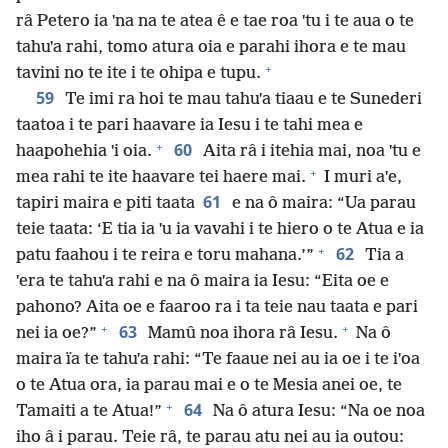
râ Petero ia ˈna na te atea ê e tae roa ˈtu i te aua o te
tahuˈa rahi, tomo atura oia e parahi ihora e te mau
+
tavini no te ite i te ohipa e tupu.
59
Te imi ra hoi te mau tahuˈa tiaau e te Sunederi
taatoa i te pari haavare ia Iesu i te tahi mea e
+
60
haapohehia ˈi oia.
Aita râ i itehia mai, noa ˈtu e
+
mea rahi te ite haavare tei haere mai.
I muri aˈe,
61
tapiri maira e piti taata
e na ô maira: “Ua parau
teie taata: ‘E tia ia ˈu ia vavahi i te hiero o te Atua e ia
+
62
patu faahou i te reira e toru mahana.’”
Tia a
ˈera te tahuˈa rahi e na ô maira ia Iesu: “Eita oe e
pahono? Aita oe e faaroo ra i ta teie nau taata e pari
+
+
63
nei ia oe?”
Mamû noa ihora râ Iesu.
Na ô
maira ïa te tahuˈa rahi: “Te faaue nei au ia oe i te iˈoa
o te Atua ora, ia parau mai e o te Mesia anei oe, te
+
64
Tamaiti a te Atua!”
Na ô atura Iesu: “Na oe noa
iho â i parau. Teie râ, te parau atu nei au ia outou: