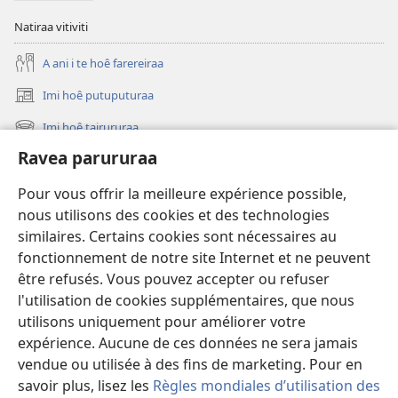
Natiraa vitiviti
A ani i te hoê farereiraa
Imi hoê putuputuraa
(opens
new
Imi hoê tairururaa
(opens
window)
new
Ravea parururaa
Eaha te mea apî
window)
Video
Pour vous offrir la meilleure expérience possible,
nous utilisons des cookies et des technologies
Maimiraa
similaires. Certains cookies sont nécessaires au
fonctionnement de notre site Internet et ne peuvent
Te mau ô
(opens
être refusés. Vous pouvez accepter ou refuser
new
l'utilisation de cookies supplémentaires, que nous
window)
VAIRAA PAPAI NATIRARA Watchtower
utilisons uniquement pour améliorer votre
(opens
expérience. Aucune de ces données ne sera jamais
new
®
JW Hub
window)
vendue ou utilisée à des fins de marketing. Pour en
(opens
new
savoir plus, lisez les
Règles mondiales d’utilisation des