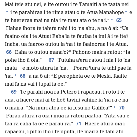
Mai teie atu nei, e ite outou i te Tamaiti a te taata nei
+
+
i te parahiraa i te rima atau o te Atua Manahope
e
+
65
te haereraa mai na nia i te mau ata o te raˈi.”
Hahae ihora te tahuˈa rahi i to ˈna ahu, a na ô ai: “Ua
faaino oia i te Atua! Eaha ïa te faufaa ia imi â i te ite?
Inaha, ua faaroo outou ia ˈna i te faainoraa i te Atua.
66
Eaha to outou manaˈo?” Pahono maira ratou: “Ia
+
67
pohe iho â oia.”
Tutuha aˈera ratou i nia i to ˈna
+
+
mata
e moto atura ia ˈna.
Poara ˈtura te tahi pae ia
+
68
ˈna,
a na ô ai: “E peropheta oe te Mesia, faaite
mai ïa na vai i tupai ia oe.”
69
Te parahi noa ra Petero i rapaeau, i roto i te
aua, a haere mai ai te hoê tavini vahine ia ˈna ra e na
+
70
ô maira: “Na muri atoa oe ia Iesu no Galilea!”
Parau atura râ oia i mua ia ratou paatoa: “Aita vau e
71
taa ra eaha ta oe e parau ra.”
Haere atura oia i
rapaeau, i pihai iho i te uputa, ite maira te tahi atu