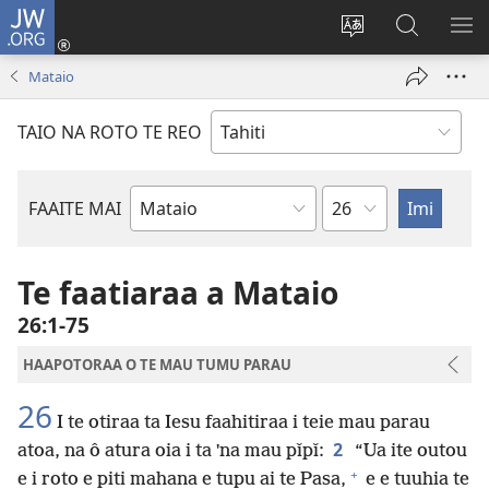
JW.ORG
Nati
(opens
Taui
Maimiraa
FAA
new
i
i
MA
Mataio
window)
te
nia
TE
reo
JW.ORG
TA
TAIO NA ROTO TE REO
o
AR
te
reni
Pene
FAAITE MAI
Buka
o
te
Te faatiaraa a Mataio
Bibilia
26:1-75
HAAPOTORAA O TE MAU TUMU PARAU
26
I te otiraa ta Iesu faahitiraa i teie mau parau
2
atoa, na ô atura oia i ta ˈna mau pǐpǐ:
“Ua ite outou
+
e i roto e piti mahana e tupu ai te Pasa,
e e tuuhia te