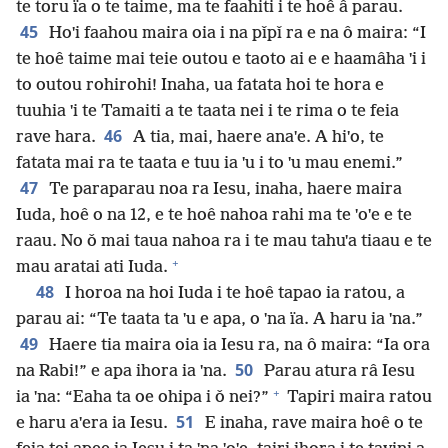
te toru ïa o te taime, ma te faahiti i te hoê â parau.
45
Hoˈi faahou maira oia i na pǐpǐ ra e na ô maira: “I
te hoê taime mai teie outou e taoto ai e e haamâha ˈi i
to outou rohirohi! Inaha, ua fatata hoi te hora e
tuuhia ˈi te Tamaiti a te taata nei i te rima o te feia
46
rave hara.
A tia, mai, haere anaˈe. A hiˈo, te
fatata mai ra te taata e tuu ia ˈu i to ˈu mau enemi.”
47
Te paraparau noa ra Iesu, inaha, haere maira
Iuda, hoê o na 12, e te hoê nahoa rahi ma te ˈoˈe e te
raau. No ǒ mai taua nahoa ra i te mau tahuˈa tiaau e te
+
mau aratai ati Iuda.
48
I horoa na hoi Iuda i te hoê tapao ia ratou, a
parau ai: “Te taata ta ˈu e apa, o ˈna ïa. A haru ia ˈna.”
49
Haere tia maira oia ia Iesu ra, na ô maira: “Ia ora
50
na Rabi!” e apa ihora ia ˈna.
Parau atura râ Iesu
+
ia ˈna: “Eaha ta oe ohipa i ǒ nei?”
Tapiri maira ratou
51
e haru aˈera ia Iesu.
E inaha, rave maira hoê o te