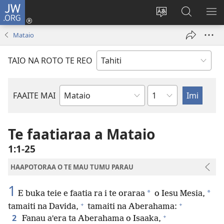
JW.ORG
Nati
(opens
Taui
Maimiraa
FAA
new
i
i
MA
Mataio
window)
te
nia
TE
reo
JW.ORG
TA
TAIO NA ROTO TE REO
o
AR
te
reni
Pene
FAAITE MAI
Buka
o
te
Te faatiaraa a Mataio
Bibilia
1:1-25
HAAPOTORAA O TE MAU TUMU PARAU
1
*
*
E buka teie e faatia ra i te oraraa
o Iesu Mesia,
+
+
tamaiti na Davida,
tamaiti na Aberahama:
+
2
Fanau aˈera ta Aberahama o Isaaka,