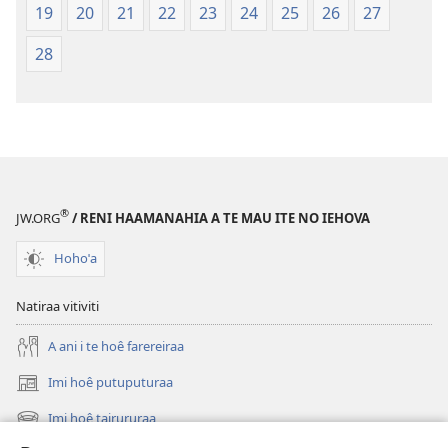
te
19
20
21
22
23
24
25
26
27
ao
28
apî
®
JW.ORG
/ RENI HAAMANAHIA A TE MAU ITE NO IEHOVA
Hohoˈa
Natiraa vitiviti
A ani i te hoê farereiraa
Imi hoê putuputuraa
(opens
new
Imi hoê tairururaa
(opens
window)
new