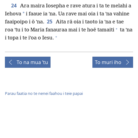
24
Ara maira Iosepha e rave atura i ta te melahi a
*
Iehova
i faaue ia ˈna. Ua rave mai oia i ta ˈna vahine
25
faaipoipo i ǒ ˈna.
Aita râ oia i taoto ia ˈna e tae
+
roa ˈtu i to Maria fanauraa mai i te hoê tamaiti
ta ˈna
+
i topa i te iˈoa o Iesu.
To na mua ˈtu
To muri iho
Parau faatia no te nenei faahou i teie papai