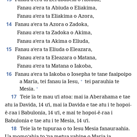
Fanau aˈera ta Abiuda o Eliakima,
Fanau aˈera ta Eliakima o Azora,
14
Fanau aˈera ta Azora o Zadoka,
Fanau aˈera ta Zadoka o Akima,
Fanau aˈera ta Akima o Eliuda,
15
Fanau aˈera ta Eliuda o Eleazara,
Fanau aˈera ta Eleazara o Matana,
Fanau aˈera ta Matana o Iakoba,
16
Fanau aˈera ta Iakoba o Iosepha te tane faaipoipo
+
a Maria, tei fanau ia Iesu,
tei parauhia te
+
Mesia.
17
Teie ïa te mau uˈi atoa: mai ia Aberahama e tae
atu ia Davida, 14 uˈi, mai ia Davida e tae atu i te hopoi-
ê-raa i Babulonia, 14 uˈi, e mai te hopoi-ê-raa i
Babulonia e tae atu i te Mesia, 14 uˈi.
18
Teie ïa te tupuraa o to Iesu Mesia fanauraahia.
Ua momoˈahia to ˈna metua vahine o Maria ia