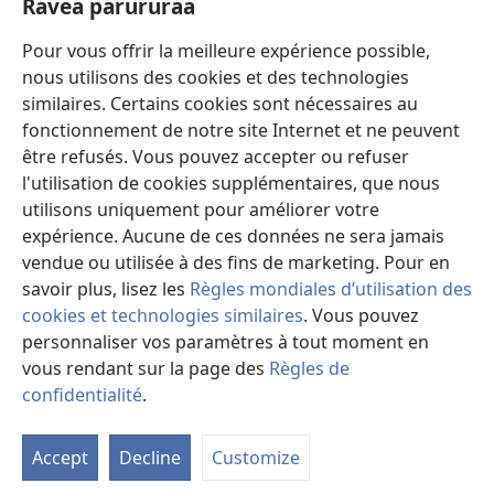
Ravea parururaa
Eaha te mea apî
window)
Video
Pour vous offrir la meilleure expérience possible,
nous utilisons des cookies et des technologies
Maimiraa
similaires. Certains cookies sont nécessaires au
fonctionnement de notre site Internet et ne peuvent
Te mau ô
(opens
être refusés. Vous pouvez accepter ou refuser
new
l'utilisation de cookies supplémentaires, que nous
window)
VAIRAA PAPAI NATIRARA Watchtower
utilisons uniquement pour améliorer votre
(opens
expérience. Aucune de ces données ne sera jamais
new
®
JW Hub
window)
vendue ou utilisée à des fins de marketing. Pour en
(opens
new
savoir plus, lisez les
Règles mondiales d’utilisation des
window)
cookies et technologies similaires
. Vous pouvez
personnaliser vos paramètres à tout moment en
vous rendant sur la page des
Règles de
Copyright
© 2026 Watch Tower Bible and Tract Society of Pennsylvania.
PARAU NO TE FAAOHIPARAA
|
EITA E PUHARAHIA
|
RAVEA
confidentialité
.
Fa
PARURURAA
i
Accept
Decline
Customize
te
ta