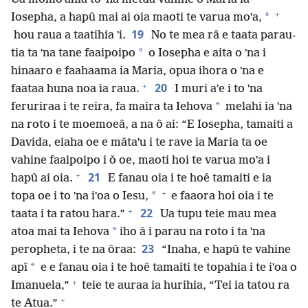
+
*
Iosepha, a hapû mai ai oia maoti te varua moˈa,
19
hou raua a taatihia ˈi.
No te mea râ e taata parau-
*
tia ta ˈna tane faaipoipo
o Iosepha e aita o ˈna i
hinaaro e faahaama ia Maria, opua ihora o ˈna e
+
20
faataa huna noa ia raua.
I muri aˈe i to ˈna
*
feruriraa i te reira, fa maira ta Iehova
melahi ia ˈna
na roto i te moemoeâ, a na ô ai: “E Iosepha, tamaiti a
Davida, eiaha oe e mǎtaˈu i te rave ia Maria ta oe
vahine faaipoipo i ǒ oe, maoti hoi te varua moˈa i
+
21
hapû ai oia.
E fanau oia i te hoê tamaiti e ia
+
*
topa oe i to ˈna iˈoa o Iesu,
e faaora hoi oia i te
+
22
taata i ta ratou hara.”
Ua tupu teie mau mea
*
atoa mai ta Iehova
iho â i parau na roto i ta ˈna
23
peropheta, i te na ôraa:
“Inaha, e hapû te vahine
*
apî
e e fanau oia i te hoê tamaiti te topahia i te iˈoa o
+
Imanuela,”
teie te auraa ia hurihia, “Tei ia tatou ra
+
te Atua.”