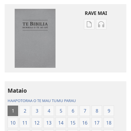
RAVE MAI
No
No
te
te
rave
rave
mai
mai
i
i
te
te
mau
mau
papai
haruharuraa
Te
mea
Mataio
Bibilia,
faaroo
Huriraa
noa
HAAPOTORAA O TE MAU TUMU PARAU
o
Te
1
2
3
4
5
6
7
8
9
te
Bibilia,
ao
Huriraa
10
11
12
13
14
15
16
17
18
apî
o