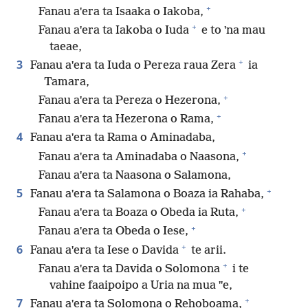
+
Fanau aˈera ta Isaaka o Iakoba,
+
Fanau aˈera ta Iakoba o Iuda
e to ˈna mau
taeae,
+
3
Fanau aˈera ta Iuda o Pereza raua Zera
ia
Tamara,
+
Fanau aˈera ta Pereza o Hezerona,
+
Fanau aˈera ta Hezerona o Rama,
4
Fanau aˈera ta Rama o Aminadaba,
+
Fanau aˈera ta Aminadaba o Naasona,
Fanau aˈera ta Naasona o Salamona,
+
5
Fanau aˈera ta Salamona o Boaza ia Rahaba,
+
Fanau aˈera ta Boaza o Obeda ia Ruta,
+
Fanau aˈera ta Obeda o Iese,
+
6
Fanau aˈera ta Iese o Davida
te arii.
+
Fanau aˈera ta Davida o Solomona
i te
vahine faaipoipo a Uria na mua ˈˈe,
+
7
Fanau aˈera ta Solomona o Rehoboama,