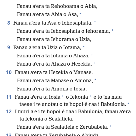
Fanau aˈera ta Rehoboama o Abia,
+
Fanau aˈera ta Abia o Asa,
+
8
Fanau aˈera ta Asa o Iehosaphata,
+
Fanau aˈera ta Iehosaphata o Iehorama,
Fanau aˈera ta Iehorama o Uzia,
+
9
Fanau aˈera ta Uzia o Iotama,
+
Fanau aˈera ta Iotama o Ahaza,
+
Fanau aˈera ta Ahaza o Hezekia,
+
10
Fanau aˈera ta Hezekia o Manase,
+
Fanau aˈera ta Manase o Amona,
+
Fanau aˈera ta Amona o Iosia,
+
+
11
Fanau aˈera ta Iosia
o Iekonia
e to ˈna mau
+
taeae i te anotau o te hopoi-ê-raa i Babulonia.
12
I muri aˈe i te hopoi-ê-raa i Babulonia, fanau aˈera
ta Iekonia o Sealatiela,
+
Fanau aˈera ta Sealatiela o Zerubabela,
13
Fanau aˈera ta Zerubabela o Abiuda,