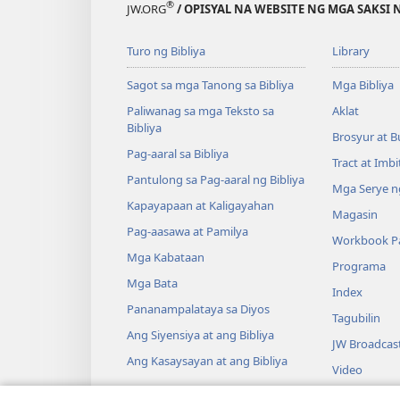
®
JW.ORG
/ OPISYAL NA WEBSITE NG MGA SAKSI 
Turo ng Bibliya
Library
Sagot sa mga Tanong sa Bibliya
Mga Bibliya
Paliwanag sa mga Teksto sa
Aklat
Bibliya
Brosyur at B
Pag-aaral sa Bibliya
Tract at Imb
Pantulong sa Pag-aaral ng Bibliya
Mga Serye ng
Kapayapaan at Kaligayahan
Magasin
Pag-aasawa at Pamilya
Workbook Pa
Mga Kabataan
Programa
Mga Bata
Index
Pananampalataya sa Diyos
Tagubilin
Ang Siyensiya at ang Bibliya
JW Broadcas
Ang Kasaysayan at ang Bibliya
Video
Musika