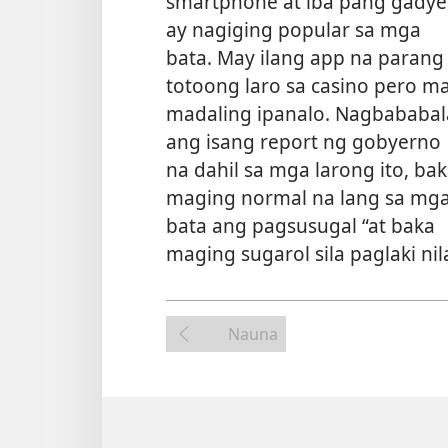
smartphone at iba pang gadye
ay nagiging popular sa mga
bata. May ilang app na parang
totoong laro sa casino pero m
madaling ipanalo. Nagbababal
ang isang report ng gobyerno
na dahil sa mga larong ito, ba
maging normal na lang sa mg
bata ang pagsusugal “at baka
maging sugarol sila paglaki nil
Nauna