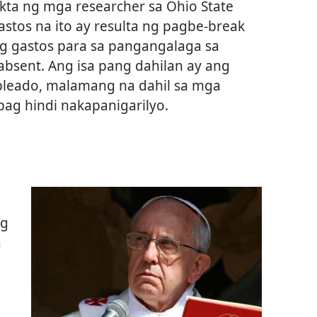
ta ng mga researcher sa Ohio State
stos na ito ay resulta ng pagbe-break
g gastos para sa pangangalaga sa
absent. Ang isa pang dahilan ay ang
pleado, malamang na dahil sa mga
ag hindi nakapanigarilyo.
ng
a