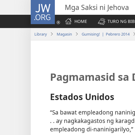
JW.ORG
Mga Saksi ni Jehova
HOME
TURO NG BIB
Library
Magasin
Gumising! | Pebrero 2014
Pagmamasid sa 
Estados Unidos
“Sa bawat empleadong naninig
. . ay nagkakagastos ng karag
empleadong di-naninigarilyo,”