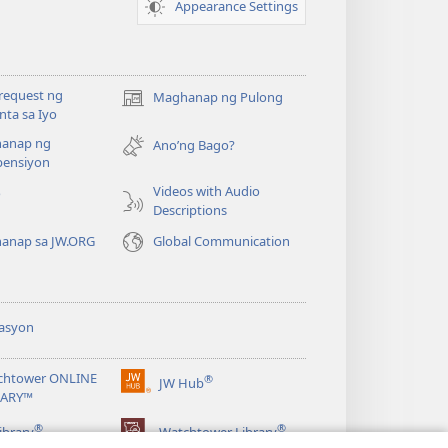
Appearance Settings
request ng
Maghanap ng Pulong
(may
ta sa Iyo
bubukas
anap ng
na
Ano’ng Bago?
ensiyon
bagong
window)
Videos with Audio
o
Descriptions
anap sa JW.ORG
Global Communication
asyon
chtower ONLINE
®
JW Hub
(may
RARY™
bubukas
®
®
na
ibrary
Watchtower Library