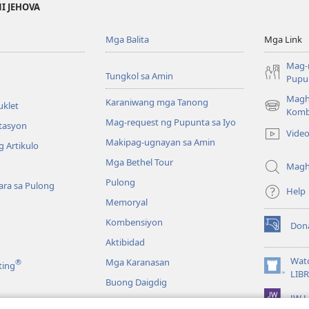
NI JEHOVA
Mga Balita
Mga Link
Mag-
Tungkol sa Amin
Pupun
Magh
Karaniwang mga Tanong
uklet
(may
Komb
Mag-request ng Pupunta sa Iyo
bubukas
itasyon
Vide
na
Makipag-ugnayan sa Amin
 Artikulo
bagong
Mga Bethel Tour
window)
Magh
Pulong
ra sa Pulong
Help
Memoryal
Kombensiyon
Don
(may
Aktibidad
bubukas
na
Wat
Mga Karanasan
®
ting
bagong
(may
LIB
Buong Daigdig
window)
bubukas
JW L
na