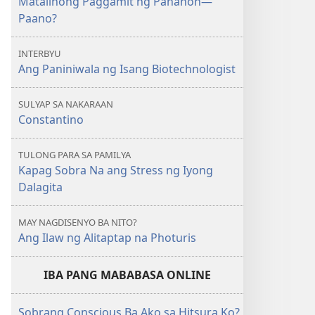
Matalinong Paggamit ng Panahon—
Paano?
INTERBYU
Ang Paniniwala ng Isang Biotechnologist
SULYAP SA NAKARAAN
Constantino
TULONG PARA SA PAMILYA
Kapag Sobra Na ang Stress ng Iyong
Dalagita
MAY NAGDISENYO BA NITO?
Ang Ilaw ng Alitaptap na Photuris
IBA PANG MABABASA ONLINE
Sobrang Conscious Ba Ako sa Hitsura Ko?