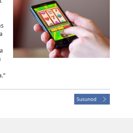
t
as
a
ka
a
a.”
Susunod