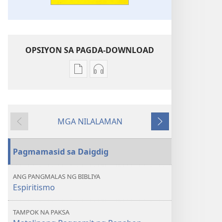
OPSIYON SA PAGDA-DOWNLOAD
Opsiyon
Opsiyon
sa
sa
pagda-
pagda-
download
download
MGA NILALAMAN
ng
ng
Nauna
Susunod
publikasyon
audio
GUMISING!
GUMISING!
Pagmamasid sa Daigdig
Matalinong
Matalinong
Paggamit
Paggamit
ANG PANGMALAS NG BIBLIYA
ng
ng
Espiritismo
Panahon
Panahon
—
—
TAMPOK NA PAKSA
Paano?
Paano?