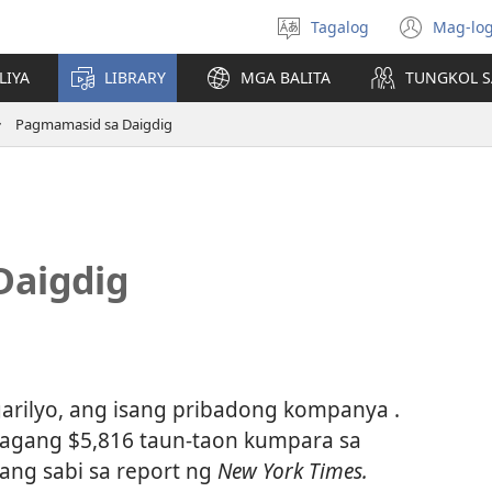
Tagalog
Mag-log
Pumili
(may
ng
bub
LIYA
LIBRARY
MGA BALITA
TUNGKOL S
wika
na
bag
Pagmamasid sa Daigdig
wind
Daigdig
arilyo, ang isang pribadong kompanya .
dagang $5,816 taun-taon kumpara sa
 ang sabi sa report ng
New York Times.