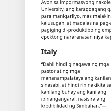
Ayon sa impormasyong nakolek
University, ang karagdagang ga
para manigarilyo, mas malakin
kalusugan, at madalas na pag-
pagiging di-produktibo ng em
epektong nararanasan niya kap
Italy
“Dahil hindi ginagawa ng mga
pastor at ng mga
mananampalataya ang kanila
sinasabi, at hindi rin nakikita s
kanilang buhay ang kanilang
ipinangangaral, nasisira ang
kredibilidad ng Simbahan.”—