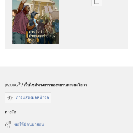
ตัว
เลือก
การ
ดาวน์โหลด
สิ่ง
พิมพ์
ตื่น
เถิด!
การ
ประท้วง
คือ
®
JW.ORG
/ เว็บไซต์ทางการของพยานพระยะโฮวา
คำ
ตอบ
การแสดงผลหน้าจอ
สุดท้าย
ไหม?
ทางลัด
ขอ​ให้​มี​คน​มา​สอน