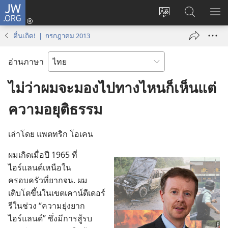
JW.ORG
เข้า
เปลี่ยน
ค้นหา
แส
สู่
ภาษา
ใน
เมน
ระบบ
ตื่นเถิด! | กรกฎาคม 2013
JW.ORG
(เปิด
หน้าต่าง
อ่านภาษา
ใหม่)
ไม่ว่าผมจะมองไปทางไหนก็เห็นแต่
ความอยุติธรรม
เล่า​โดย แพตทริก โอเคน
ผม​เกิด​เมื่อ​ปี 1965 ที่​
ไอร์แลนด์​เหนือ​ใน​
ครอบครัว​ที่​ยาก​จน. ผม​
เติบโต​ขึ้น​ใน​เขต​เคาน์ตีเดอร์
รี​ใน​ช่วง “ความ​ยุ่งยาก​
ไอร์แลนด์” ซึ่ง​มี​การ​สู้​รบ​