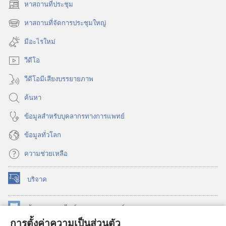
หาสถานที่ประชุม
(เปิด
หน้าต่าง
หาสถานที่จัดการประชุมใหญ่
(เปิด
ใหม่)
หน้าต่าง
มีอะไรใหม่
ใหม่)
วีดีโอ
วีดีโอมีเสียงบรรยายภาพ
ค้นหา
ข้อมูล​สำหรับ​บุคลากร​ทาง​การ​แพทย์
ข้อมูล​ทั่ว​โลก
ความช่วยเหลือ
บริจาค
(เปิด
หน้าต่าง
ใหม่)
ห้องสมุด
ออนไลน์
ของ
วอชเทาเวอร์
(เปิด
การตั้งค่าความเป็นส่วนตัว
หน้าต่าง