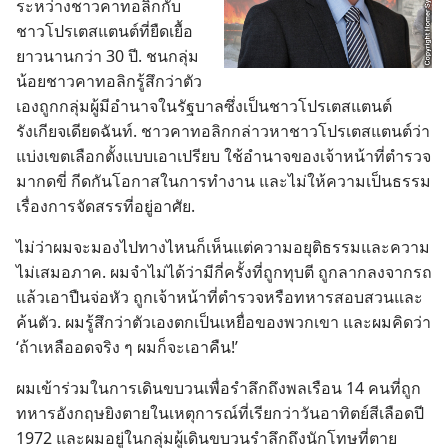
ระหว่าง​ชาว​คาทอลิก​กับ​
ชาว​โปรเตสแตนต์​ที่​ยืดเยื้อ​
ยาว​นาน​กว่า 30 ปี. ชน​กลุ่ม​
น้อย​ชาว​คาทอลิก​รู้สึก​ว่า​ตัว​
เอง​ถูก​กลุ่ม​ผู้​มี​อำนาจ​ใน​รัฐบาล​ซึ่ง​เป็น​ชาว​โปรเตสแตนต์​
รังเกียจ​เดียด​ฉันท์. ชาว​คาทอลิก​กล่าวหา​ชาว​โปรเตสแตนต์​ว่า​
แบ่ง​เขต​เลือก​ตั้ง​แบบ​เอา​เปรียบ ใช้​อำนาจ​ของ​เจ้าหน้าที่​ตำรวจ​
มา​กดขี่ กีด​กัน​โอกาส​ใน​การ​ทำ​งาน และ​ไม่​ให้​ความ​เป็น​ธรรม​
เรื่อง​การ​จัด​สรร​ที่​อยู่​อาศัย.
ไม่​ว่า​ผม​จะ​มอง​ไป​ทาง​ไหน​ก็​เห็น​แต่​ความ​อยุติธรรม​และ​ความ​
ไม่​เสมอ​ภาค. ผม​จำ​ไม่​ได้​ว่า​มี​กี่​ครั้ง​ที่​ถูก​ทุบ​ตี ถูก​ลาก​ลง​จาก​รถ​
แล้ว​เอา​ปืน​จ่อ​หัว ถูก​เจ้าหน้าที่​ตำรวจ​หรือ​ทหาร​สอบสวน​และ​
ค้น​ตัว. ผม​รู้สึก​ว่า​ตัว​เอง​ตก​เป็น​เหยื่อ​ของ​พวก​เขา และ​ผม​คิด​ว่า
‘ถ้า​เหลือ​อด​จริง ๆ ผม​ก็​จะ​เอา​คืน!’
ผม​เข้า​ร่วม​ใน​การ​เดิน​ขบวน​เพื่อ​รำลึก​ถึง​พลเรือน 14 คน​ที่​ถูก​
ทหาร​อังกฤษ​ยิง​ตาย​ใน​เหตุ​การณ์​ที่​เรียก​ว่า​วัน​อาทิตย์​สี​เลือด​ปี
1972 และ​ผม​อยู่​ใน​กลุ่ม​ผู้​เดิน​ขบวน​รำลึก​ถึง​นัก​โทษ​ที่​ตาย​