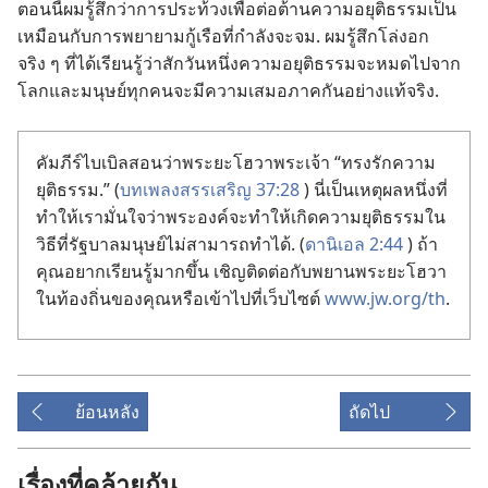
ตอน​นี้​ผม​รู้สึก​ว่า​การ​ประท้วง​เพื่อ​ต่อ​ต้าน​ความ​อยุติธรรม​เป็น​
เหมือน​กับ​การ​พยายาม​กู้​เรือ​ที่​กำลัง​จะ​จม. ผม​รู้สึก​โล่ง​อก​
จริง ๆ ที่​ได้​เรียน​รู้​ว่า​สัก​วัน​หนึ่ง​ความ​อยุติธรรม​จะ​หมด​ไป​จาก​
โลก​และ​มนุษย์​ทุก​คน​จะ​มี​ความ​เสมอ​ภาค​กัน​อย่าง​แท้​จริง.
คัมภีร์​ไบเบิล​สอน​ว่า​พระ​ยะโฮวา​พระเจ้า “ทรง​รัก​ความ​
ยุติธรรม.” (
บทเพลง​สรรเสริญ 37:28
) นี่​เป็น​เหตุ​ผล​หนึ่ง​ที่​
ทำ​ให้​เรา​มั่น​ใจ​ว่า​พระองค์​จะ​ทำ​ให้​เกิด​ความ​ยุติธรรม​ใน​
วิธี​ที่​รัฐบาล​มนุษย์​ไม่​สามารถ​ทำ​ได้. (
ดานิเอล 2:44
) ถ้า​
คุณ​อยาก​เรียน​รู้​มาก​ขึ้น เชิญ​ติด​ต่อ​กับ​พยาน​พระ​ยะโฮวา​
ใน​ท้องถิ่น​ของ​คุณ​หรือ​เข้า​ไป​ที่​เว็บไซต์
www.jw.org/th
.
ย้อนหลัง
ถัดไป
เรื่องที่คล้ายกัน