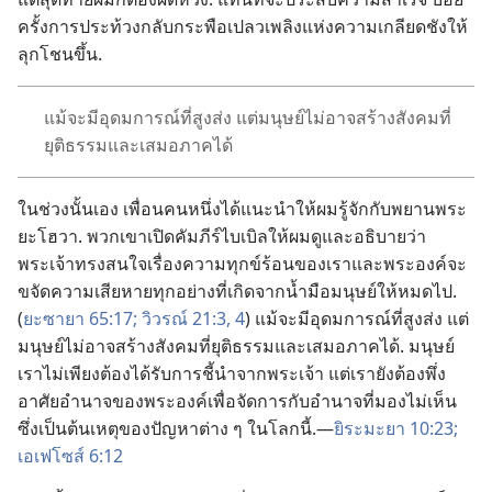
ครั้ง​การ​ประท้วง​กลับ​กระพือ​เปลว​เพลิง​แห่ง​ความ​เกลียด​ชัง​ให้​
ลุก​โชน​ขึ้น.
แม้​จะ​มี​อุดมการณ์​ที่​สูง​ส่ง แต่​มนุษย์​ไม่​อาจ​สร้าง​สังคม​ที่​
ยุติธรรม​และ​เสมอ​ภาค​ได้
ใน​ช่วง​นั้น​เอง เพื่อน​คน​หนึ่ง​ได้​แนะ​นำ​ให้​ผม​รู้​จัก​กับ​พยาน​พระ​
ยะโฮวา. พวก​เขา​เปิด​คัมภีร์​ไบเบิล​ให้​ผม​ดู​และ​อธิบาย​ว่า​
พระเจ้า​ทรง​สนใจ​เรื่อง​ความ​ทุกข์​ร้อน​ของ​เรา​และ​พระองค์​จะ​
ขจัด​ความ​เสียหาย​ทุก​อย่าง​ที่​เกิด​จาก​น้ำ​มือ​มนุษย์​ให้​หมด​ไป.
(
ยะซายา 65:17;
วิวรณ์ 21:3, 4
) แม้​จะ​มี​อุดมการณ์​ที่​สูง​ส่ง แต่​
มนุษย์​ไม่​อาจ​สร้าง​สังคม​ที่​ยุติธรรม​และ​เสมอ​ภาค​ได้. มนุษย์​
เรา​ไม่​เพียง​ต้อง​ได้​รับ​การ​ชี้​นำ​จาก​พระเจ้า แต่​เรา​ยัง​ต้อง​พึ่ง​
อาศัย​อำนาจ​ของ​พระองค์​เพื่อ​จัด​การ​กับ​อำนาจ​ที่​มอง​ไม่​เห็น​
ซึ่ง​เป็น​ต้น​เหตุ​ของ​ปัญหา​ต่าง ๆ ใน​โลก​นี้.—
ยิระมะยา 10:23;
เอเฟโซส์ 6:12