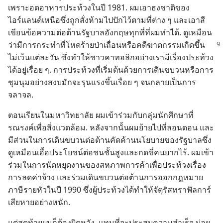
เพราะ​อด​อาหาร​ประท้วง​ใน​ปี 1981. ผม​เอา​ธง​ชาติ​ของ​
ไอร์แลนด์​เหนือ​ซึ่ง​ถูก​สั่ง​ห้าม​ไป​ปัก​ไว้​ตาม​ที่​ต่าง ๆ และ​เอา​สี​
เขียน​ข้อ​ความ​ต่อ​ต้าน​รัฐบาล​อังกฤษ​ทุก​ที่​ที่​ผม​ทำ​ได้. ดู​เหมือน​
ว่า​มี​
การ​กระทำ​ที่​โหด​ร้าย​ป่า​เถื่อน​หรือ​คดี​ฆาตกรรม​เกิด​ขึ้น​
ไม่​เว้น​แต่​ละ​วัน ซึ่ง​ทำ​ให้​ชาว​คาทอลิก​อย่าง​เรา​มี​เรื่อง​ประท้วง​
ได้​อยู่​เรื่อย ๆ. การ​ประท้วง​ที่​เริ่ม​ต้น​ด้วย​การ​เดิน​ขบวน​หรือ​การ​
ชุมนุม​อย่าง​สงบ​มัก​จะ​รุนแรง​ขึ้น​เรื่อย ๆ จน​กลาย​เป็น​การ​
จลาจล.
ตอน​เรียน​ใน​มหาวิทยาลัย ผม​เข้า​ร่วม​กับ​กลุ่ม​นัก​ศึกษา​ที่​
รณรงค์​เพื่อ​สิ่ง​แวด​ล้อม. หลัง​จาก​นั้น​ผม​ย้าย​ไป​ที่​ลอนดอน และ​
มี​ส่วน​ใน​การ​เดิน​ขบวน​ต่อ​ต้าน​คัดค้าน​นโยบาย​ของ​รัฐบาล​ซึ่ง​
ดู​เหมือน​เอื้อ​ประโยชน์​ต่อ​ชน​ชั้น​สูง​และ​กดขี่​คน​ยาก​ไร้. ผม​เข้า​
ร่วม​ใน​การ​นัด​หยุด​งาน​ของ​สหภาพ​การ​ค้า​เพื่อ​ประท้วง​เรื่อง​
การ​ลด​ค่า​จ้าง และ​ร่วม​เดิน​ขบวน​ต่อ​ต้าน​การ​ออก​กฎหมาย​
ภาษี​ราย​หัว​ใน​ปี 1990 ซึ่ง​ผู้​ประท้วง​ได้​ทำ​ให้​จัตุรัส​ทราฟัลการ์​
เสียหาย​อย่าง​หนัก.
แต่​สุด​ท้าย​ผม​ก็​ต้อง​ผิด​หวัง. แทน​ที่​จะ​ประสบ​ความ​สำเร็จ บ่อย​