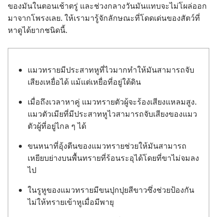
ของ​มัน​ใน​ตอน​เช้า​ตรู่ และ​ช่วง​กลางวัน​มัน​แทบ​จะ​ไม่​โผล่​ออก​
มา​จาก​โพรง​เลย. ให้​เรา​มา​รู้​จัก​ลักษณะ​ที่​โดด​เด่น​ของ​สัตว์​ที่​
หา​ดู​ได้​ยาก​ชนิด​นี้.
แมว​ทราย​มี​ประสาท​หู​ที่​ไว​มาก​ทำ​ให้​มัน​สามารถ​จับ​
เสียง​เหยื่อ​ได้ แม้​แต่​เหยื่อ​ที่​อยู่​ใต้​ดิน
เมื่อ​ถึง​เวลา​หา​คู่ แมว​ทราย​ตัว​ผู้​จะ​ร้อง​เสียง​แหลม​สูง.
แมว​ตัว​เมีย​ที่​มี​ประสาท​หู​ไว​สามารถ​จับ​เสียง​ของ​แมว​
ตัว​ผู้​ที่​อยู่​ไกล ๆ ได้
ขน​หนา​ที่​อุ้ง​ตีน​ของ​แมว​ทราย​ช่วย​ให้​มัน​สามารถ​
เหยียบ​ย่าง​บน​พื้น​ทราย​ที่​ร้อน​ระอุ​ได้​โดย​ที่​ขา​ไม่​จม​ลง​
ไป
ใน​รู​หู​ของ​แมว​ทราย​มี​ขน​ปุกปุย​สี​ขาว​ซึ่ง​ช่วย​ป้องกัน​
ไม่​ให้​ทราย​เข้า​หู​เมื่อ​มี​พายุ