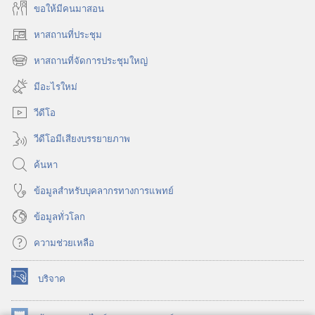
ขอ​ให้​มี​คน​มา​สอน
หาสถานที่ประชุม
(เปิด
หน้าต่าง
หาสถานที่จัดการประชุมใหญ่
(เปิด
ใหม่)
หน้าต่าง
มีอะไรใหม่
ใหม่)
วีดีโอ
วีดีโอมีเสียงบรรยายภาพ
ค้นหา
ข้อมูล​สำหรับ​บุคลากร​ทาง​การ​แพทย์
ข้อมูล​ทั่ว​โลก
ความช่วยเหลือ
บริจาค
(เปิด
หน้าต่าง
ใหม่)