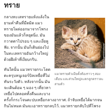
ทราย
กลาง​ทะเล​ทราย​แห้ง​แล้ง​ใน​
ยาม​ค่ำ​คืน​ที่​มืด​มิด แมว​
ทราย​โผล่​ออก​มา​จาก​โพรง​
ของ​มัน​แล้ว​ก็​หยุด​นิ่ง. มัน​
กวาด​ตา​ไป​รอบ ๆ และ​เงี่ย​หู​
ฟัง. จาก​นั้น มัน​ก็​เดิน​ย่อง​ไป​
ใน​ทะเล​ทราย​อัน​กว้าง​ใหญ่​
ด้วย​ฝีเท้า​ที่​เงียบ​กริบ.
ทันใด​นั้น แมว​ทราย​กระโดด​
แมว​ทราย​ตัว​เมีย​ตั้ง​ท้อง​ราว ๆ สอง​
ตะครุบ​หนู​เจอร์บิล​เหยื่อ​ที่​ไม่​
เดือน และ​ส่วน​ใหญ่​จะ​ตก​ลูก​คราว​ละ​
ทัน​ระวัง​ตัว. หลัง​จาก​นั้น มัน​
สาม​ตัว
จะ​เดิน​ด้อม ๆ มอง ๆ เที่ยว​หา​
เหยื่อ​ไป​ตลอด​ทั้ง​คืน​และ​บาง​
ครั้ง​ก็​กระโจน​ตะปบ​เหยื่อ​กลาง​อากาศ. ถ้า​จับ​เหยื่อ​ได้​มาก​จน​
กิน​ไม่​หมด มัน​จะ​เอา​ทราย​กลบ​ไว้. แมว​ทราย​กลับ​ไป​ที่​โพรง​