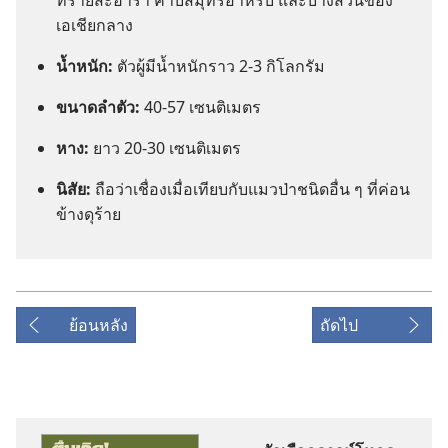
ทราย​สะฮารา คาบสมุทร​อาหรับ และ​บาง​ส่วน​ของ​
เอเชีย​กลาง
น้ำหนัก:
ตัว​ผู้​มี​น้ำหนัก​ราว 2-3 กิโลกรัม
ขนาด​ลำ​ตัว:
40-57 เซนติเมตร
หาง:
ยาว 20-30 เซนติเมตร
นิสัย:
ถือ​ว่า​เชื่อง​เมื่อ​เทียบ​กับ​แมว​ป่า​ชนิด​อื่น ๆ ที่​ค่อน
ข้าง​ดุ​ร้าย
ย้อนหลัง
ถัดไป