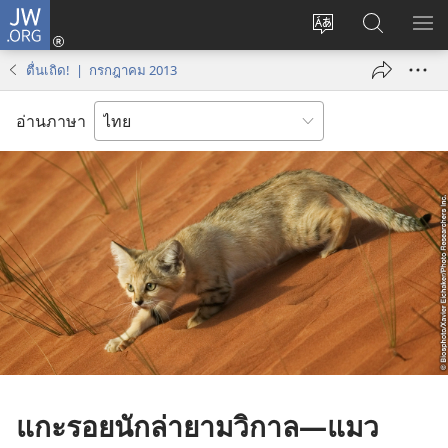
JW.ORG
เข้า
เปลี่ยน
ค้นหา
แส
สู่
ภาษา
ใน
เมน
ระบบ
ตื่นเถิด! | กรกฎาคม 2013
JW.ORG
(เปิด
หน้าต่าง
อ่านภาษา
ใหม่)
แกะรอยนักล่ายามวิกาล—แมว