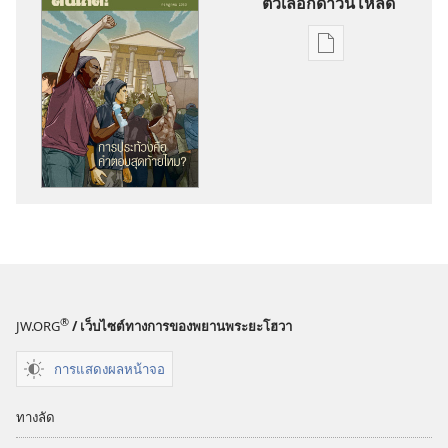
ตัวเลือกดาวน์โหลด
ตัว
เลือก
การ
ดาวน์โหลด
สิ่ง
พิมพ์
ตื่น
เถิด!
การ
ประท้วง
คือ
®
JW.ORG
/ เว็บไซต์ทางการของพยานพระยะโฮวา
คำ
ตอบ
การแสดงผลหน้าจอ
สุดท้าย
ไหม?
ทางลัด