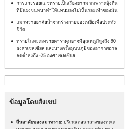
การ​แกะ​รอย​แมว​ทราย​เป็น​เรื่อง​ยาก​มาก​เพราะ​อุ้ง​ตีน​
ที่​มี​แผง​ขน​หนา​ทำ​ให้​แทบ​มอง​ไม่​เห็น​รอย​เท้า​ของ​มัน
แมว​ทราย​อาศัย​น้ำ​จาก​ร่าง​กาย​ของ​เหยื่อ​เพื่อ​ประทัง​
ชีวิต
ทราย​ใน​ทะเล​ทราย​คารา​คุม​อาจ​มี​อุณหภูมิ​สูง​ถึง 80
องศา​เซลเซียส และ​บาง​ครั้ง​อุณหภูมิ​ของ​อากาศ​อาจ​
ลด​ต่ำ​ลง​ถึง -25 องศา​เซลเซียส
ข้อมูล​โดย​สังเขป
ถิ่น​อาศัย​ของ​แมว​ทราย:
บริเวณ​ตอน​กลาง​ของ​ทะเล​