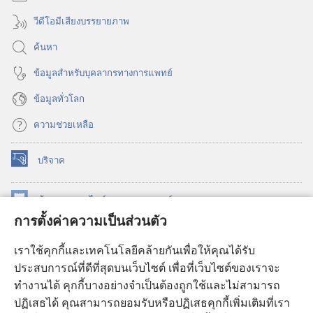
วีดีโอมีเสียงบรรยายภาพ
ค้นหา
ข้อมูล​สำหรับ​บุคลากร​ทาง​การ​แพทย์
ข้อมูล​ทั่ว​โลก
ความช่วยเหลือ
บริจาค
(เปิด
หน้าต่าง
ใหม่)
ห้องสมุด
ออนไลน์
ของ
วอชเทาเวอร์
(เปิด
การตั้งค่าความเป็นส่วนตัว
หน้าต่าง
®
JW Hub
ใหม่)
(เปิด
เราใช้คุกกี้และเทคโนโลยีคล้ายกันเพื่อให้คุณได้รับ
หน้าต่าง
JW Library®
ประสบการณ์ที่ดีที่สุดบนเว็บไซต์ เพื่อที่เว็บไซต์ของเราจะ
ใหม่)
ทำงานได้ คุกกี้บางอย่างจำเป็นต้องถูกใช้และไม่สามารถ
®
ห้องสมุดว็อชเทาเวอร์
ปฏิเสธได้ คุณสามารถยอมรับหรือปฏิเสธคุกกี้เพิ่มเติมที่เรา