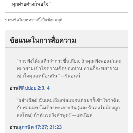
ทุก​ฝ่าย​ต่าง​ก็​พอ​ใจ.”
^
บาง​ชื่อ​ใน​บทความ​นี้​เป็น​ชื่อ​สมมุติ.
ข้อ​แนะ​ใน​การ​สื่อ​ความ
“การ​ฟัง​ได้​ผล​ดี​กว่า​การ​ขึ้น​เสียง. ถ้า​คุณ​ฟัง​พ่อ​แม่​และ​
พยายาม​เข้าใจ​ความ​คิด​ของ​ท่าน ท่าน​ก็​จะ​พยายาม​
เข้าใจ​คุณ​เหมือน​กัน.”—รีแอนน์
อ่าน​
ฟิลิปปอย 2:3, 4
“อย่า​เถียง! ฉัน​เคย​เถียง​พ่อ​แม่​จน​ต่อ​มา​ก็​เข้าใจ​ว่า​ฉัน​
กับ​พ่อ​แม่​คง​ไม่​ต้อง​ทะเลาะ​กัน (และ​ฉัน​คง​ไม่​ต้อง​ถูก​
ลง​โทษ) ถ้า​ฉัน​ระวัง​คำ​พูด!”—แดเนียล
อ่าน​
สุภาษิต 17:27;
21:23