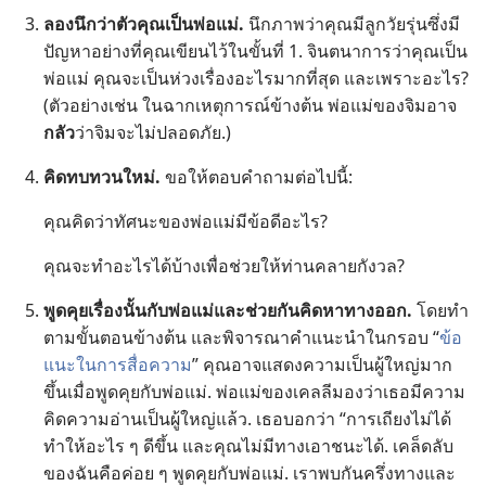
ลอง​นึก​ว่า​ตัว​คุณ​เป็น​พ่อ​แม่.
นึก​ภาพ​ว่า​คุณ​มี​ลูก​วัยรุ่น​ซึ่ง​มี​
ปัญหา​อย่าง​ที่​คุณ​เขียน​ไว้​ใน​ขั้น​ที่ 1. จินตนาการ​ว่า​คุณ​เป็น​
พ่อ​แม่ คุณ​จะ​เป็น​ห่วง​เรื่อง​อะไร​มาก​ที่​สุด และ​เพราะ​อะไร?
(ตัว​อย่าง​เช่น ใน​ฉาก​เหตุ​การณ์​ข้าง​ต้น พ่อ​แม่​ของ​จิม​อาจ​
กลัว​
ว่า​จิม​จะ​ไม่​ปลอด​ภัย.)
คิด​ทบทวน​ใหม่.
ขอ​ให้​ตอบ​คำ​ถาม​ต่อ​ไป​นี้:
คุณ​คิด​ว่า​ทัศนะ​ของ​พ่อ​แม่​มี​ข้อ​ดี​อะไร?
คุณ​จะ​ทำ​อะไร​ได้​บ้าง​เพื่อ​ช่วย​ให้​ท่าน​คลาย​กังวล?
พูด​คุย​เรื่อง​นั้น​กับ​พ่อ​แม่​และ​ช่วย​กัน​คิด​หา​ทาง​ออก.
โดย​ทำ​
ตาม​ขั้น​ตอน​ข้าง​ต้น และ​พิจารณา​คำ​แนะ​นำ​ใน​กรอบ “
ข้อ​
แนะ​ใน​การ​สื่อ​ความ
” คุณ​อาจ​แสดง​ความ​เป็น​ผู้​ใหญ่​มาก​
ขึ้น​เมื่อ​พูด​คุย​กับ​พ่อ​แม่. พ่อ​แม่​ของ​เคลลี​มอง​ว่า​เธอ​มี​ความ​
คิด​ความ​อ่าน​เป็น​ผู้​ใหญ่​แล้ว. เธอ​บอก​ว่า “การ​เถียง​ไม่​ได้​
ทำ​ให้​อะไร ๆ ดี​ขึ้น และ​คุณ​ไม่​มี​ทาง​เอา​ชนะ​ได้. เคล็ดลับ​
ของ​ฉัน​คือ​ค่อย ๆ พูด​คุย​กับ​พ่อ​แม่. เรา​พบ​กัน​ครึ่ง​ทาง​และ​