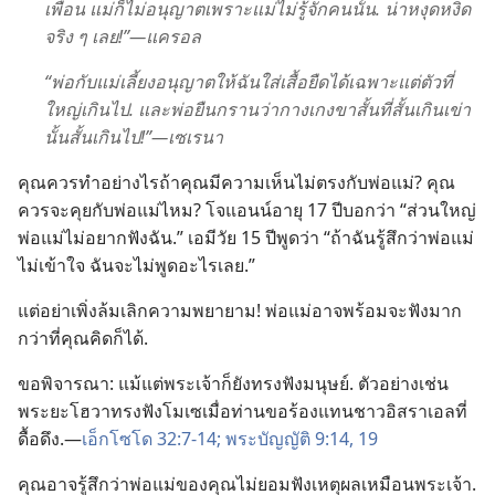
เพื่อน แม่​ก็​ไม่​อนุญาต​เพราะ​แม่​ไม่​รู้​จัก​คน​นั้น. น่า​หงุดหงิด​
จริง ๆ เลย!”—แครอล
“พ่อ​กับ​แม่​เลี้ยง​อนุญาต​ให้​ฉัน​ใส่​เสื้อ​ยืด​ได้​เฉพาะ​แต่​ตัว​ที่​
ใหญ่​เกิน​ไป. และ​พ่อ​ยืนกราน​ว่า​กางเกง​ขา​สั้น​ที่​สั้น​เกิน​เข่า​
นั้น​สั้น​เกิน​ไป!”—เซเรนา
คุณ​ควร​ทำ​อย่าง​ไร​ถ้า​คุณ​มี​ความ​เห็น​ไม่​ตรง​กับ​พ่อ​แม่? คุณ​
ควร​จะ​คุย​กับ​พ่อ​แม่​ไหม? โจ​แอนน์​อายุ 17 ปี​บอก​ว่า “ส่วน​ใหญ่​
พ่อ​แม่​ไม่​อยาก​ฟัง​ฉัน.” เอมี​วัย 15 ปี​พูด​ว่า “ถ้า​ฉัน​รู้สึก​ว่า​พ่อ​แม่​
ไม่​เข้าใจ ฉัน​จะ​ไม่​พูด​อะไร​เลย.”
แต่​อย่า​เพิ่ง​ล้ม​เลิก​ความ​พยายาม! พ่อ​แม่​อาจ​พร้อม​จะ​ฟัง​มาก​
กว่า​ที่​คุณ​คิด​ก็​ได้.
ขอ​พิจารณา: แม้​แต่​พระเจ้า​ก็​ยัง​ทรง​ฟัง​มนุษย์. ตัว​อย่าง​เช่น
พระ​ยะโฮวา​ทรง​ฟัง​โมเซ​เมื่อ​ท่าน​ขอร้อง​แทน​ชาว​อิสราเอล​ที่​
ดื้อดึง.—
เอ็กโซโด 32:7-14;
พระ​บัญญัติ 9:14,
19
คุณ​อาจ​รู้สึก​ว่า​พ่อ​แม่​ของ​คุณ​ไม่​ยอม​ฟัง​เหตุ​ผล​เหมือน​พระเจ้า.