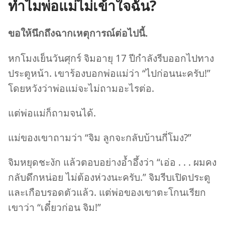
ทำไมพ่อแม่ไม่เข้าใจฉัน?
ขอ​ให้​นึก​ถึง​ฉาก​เหตุ​การณ์​ต่อ​ไป​นี้.
หก​โมง​เย็น​วัน​ศุกร์ จิม​อายุ 17 ปี​กำลัง​รีบ​ออก​ไป​ทาง​
ประตู​หน้า. เขา​ร้อง​บอก​พ่อ​แม่​ว่า “ไป​ก่อน​นะ​ครับ!”
โดย​หวัง​ว่า​พ่อ​แม่​จะ​ไม่​ถาม​อะไร​ต่อ.
แต่​พ่อ​แม่​ก็​ถาม​จน​ได้.
แม่​ของ​เขา​ถาม​ว่า “จิม ลูก​จะ​กลับ​บ้าน​กี่​โมง?”
จิม​หยุด​ชะงัก แล้ว​ตอบ​อย่าง​อ้ำอึ้ง​ว่า “เอ่อ . . . ผม​คง​
กลับ​ดึก​หน่อย ไม่​ต้อง​ห่วง​นะ​ครับ.” จิม​รีบ​เปิด​ประตู​
และ​เกือบ​รอด​ตัว​แล้ว. แต่​พ่อ​ของ​เขา​ตะโกน​เรียก​
เขา​ว่า “เดี๋ยว​ก่อน จิม!”