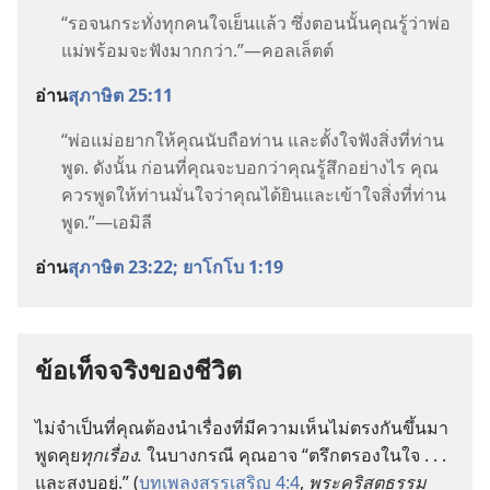
“รอ​จน​กระทั่ง​ทุก​คน​ใจ​เย็น​แล้ว ซึ่ง​ตอน​นั้น​คุณ​รู้​ว่า​พ่อ​
แม่​พร้อม​จะ​ฟัง​มาก​กว่า.”—คอลเล็ตต์
อ่าน​
สุภาษิต 25:11
“พ่อ​แม่​อยาก​ให้​คุณ​นับถือ​ท่าน และ​ตั้งใจ​ฟัง​สิ่ง​ที่​ท่าน​
พูด. ดัง​นั้น ก่อน​ที่​คุณ​จะ​บอก​ว่า​คุณ​รู้สึก​อย่าง​ไร คุณ​
ควร​พูด​ให้​ท่าน​มั่น​ใจ​ว่า​คุณ​ได้​ยิน​และ​เข้าใจ​สิ่ง​ที่​ท่าน​
พูด.”—เอมิลี
อ่าน​
สุภาษิต 23:22;
ยาโกโบ 1:19
ข้อ​เท็จ​จริง​ของ​ชีวิต
ไม่​จำเป็น​ที่​คุณ​ต้อง​นำ​เรื่อง​ที่​มี​ความ​เห็น​ไม่​ตรง​กัน​ขึ้น​มา​
พูด​คุย​
ทุก​เรื่อง.
ใน​บาง​กรณี คุณ​อาจ “ตรึกตรอง​ใน​ใจ . . .
และ​สงบ​อยู่.” (
บทเพลง​สรรเสริญ 4:4
,
พระ​คริสตธรรม​