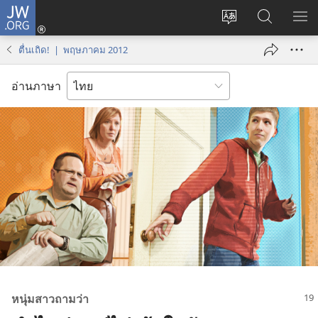
JW.ORG
เข้า
เปลี่ยน
ค้นหา
แส
สู่
ภาษา
ใน
เมน
ระบบ
ตื่นเถิด! | พฤษภาคม 2012
JW.ORG
(เปิด
หน้าต่าง
อ่านภาษา
ใหม่)
หนุ่ม​สาว​ถาม​ว่า