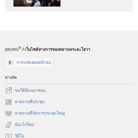
พิมพ์
ตื่น
เถิด!
พฤษภาคม 2012
®
JW.ORG
/ เว็บไซต์ทางการของพยานพระยะโฮวา
การแสดงผลหน้าจอ
ทางลัด
ขอ​ให้​มี​คน​มา​สอน
หาสถานที่ประชุม
(เปิด
หน้าต่าง
หาสถานที่จัดการประชุมใหญ่
(เปิด
ใหม่)
หน้าต่าง
มีอะไรใหม่
ใหม่)
วีดีโอ