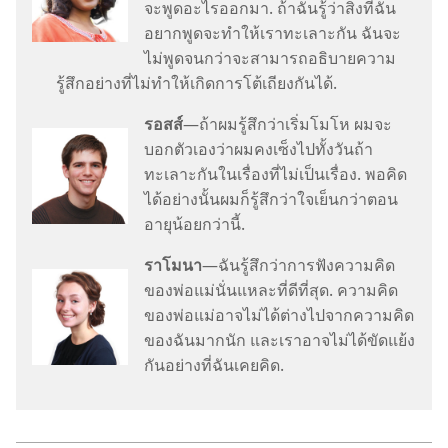
จะ​พูด​อะไร​ออก​มา. ถ้า​ฉัน​รู้​ว่า​สิ่ง​ที่​ฉัน​
อยาก​พูด​จะ​ทำ​ให้​เรา​ทะเลาะ​กัน ฉัน​จะ​
ไม่​พูด​จน​กว่า​จะ​สามารถ​อธิบาย​ความ​
รู้สึก​อย่าง​ที่​ไม่​ทำ​ให้​เกิด​การ​โต้​เถียง​กัน​ได้.
รอสส์
—ถ้า​ผม​รู้สึก​ว่า​เริ่ม​โมโห ผม​จะ​
บอก​ตัว​เอง​ว่า​ผม​คง​เซ็ง​ไป​ทั้ง​วัน​ถ้า​
ทะเลาะ​กัน​ใน​เรื่อง​ที่​ไม่​เป็น​เรื่อง. พอ​คิด​
ได้​อย่าง​นั้น​ผม​ก็​รู้สึก​ว่า​ใจ​เย็น​กว่า​ตอน​
อายุ​น้อย​กว่า​นี้.
ราโมนา
—ฉัน​รู้สึก​ว่า​การ​ฟัง​ความ​คิด​
ของ​พ่อ​แม่​นั่น​แหละ​ที่​ดี​ที่​สุด. ความ​คิด​
ของ​พ่อ​แม่​อาจ​ไม่​ได้​ต่าง​ไป​จาก​ความ​คิด​
ของ​ฉัน​มาก​นัก และ​เรา​อาจ​ไม่​ได้​ขัด​แย้ง​
กัน​อย่าง​ที่​ฉัน​เคย​คิด.