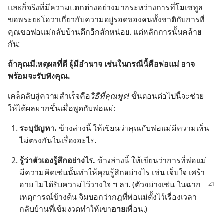
และ​ก็​จริง​ที่​มี​ความ​แตกต่าง​อย่าง​มาก​ระหว่าง​การ​ที่​โมเซ​ทูล​
ขอ​พระ​ยะโฮวา​เกี่ยว​กับ​ความ​อยู่​รอด​ของ​คน​ทั้ง​ชาติ​กับ​การ​ที่​
คุณ​ขอ​พ่อ​แม่​กลับ​บ้าน​ดึก​อีก​สัก​หน่อย. แต่​หลักการ​นั้น​คล้าย​
กัน:
ถ้า​คุณ​มี​เหตุ​ผล​ที่​ดี ผู้​มี​อำนาจ เช่น​ใน​กรณี​นี้​คือ​พ่อ​แม่ อาจ​
พร้อม​จะ​รับ​ฟัง​คุณ.
เคล็ดลับ​สู่​ความ​สำเร็จ​คือ​
วิธี​ที่​คุณ​พูด!
ขั้น​ตอน​ต่อ​ไป​นี้​จะ​ช่วย​
ให้​ได้​ผล​มาก​ขึ้น​เมื่อ​พูด​กับ​พ่อ​แม่:
ระบุ​ปัญหา.
ข้าง​ล่าง​นี้ ให้​เขียน​ว่า​คุณ​กับ​พ่อ​แม่​มี​ความ​เห็น​
ไม่​ตรง​กัน​ใน​เรื่อง​อะไร.
รู้​ว่า​ตัว​เอง​รู้สึก​อย่าง​ไร.
ข้าง​ล่าง​นี้ ให้​เขียน​ว่า​การ​ที่​พ่อ​แม่​
มี​ความ​คิด​เช่น​นั้น​ทำ​ให้​คุณ​รู้สึก​อย่าง​ไร เช่น เจ็บใจ เศร้า
อาย ไม่​
ได้​รับ​ความ​ไว้​วางใจ ​ฯ ล​ฯ. (ตัว​อย่าง​เช่น ใน​ฉาก​
เหตุ​การณ์​ข้าง​ต้น จิม​บอก​ว่า​กฎ​ที่​พ่อ​แม่​ตั้ง​ไว้​เรื่อง​เวลา​
กลับ​บ้าน​ที่​เข้มงวด​ทำ​ให้​เขา​
อาย​
เพื่อน.)