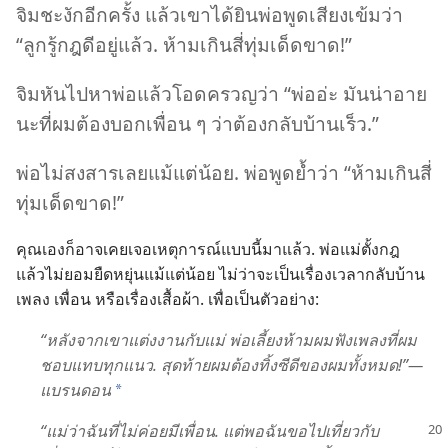
จิม​ชะงัก​อีก​ครั้ง แล้ว​เขา​ได้​ยิน​พ่อ​พูด​เสียง​เข้ม​ว่า
“ลูก​รู้​กฎ​ดี​อยู่​แล้ว. ห้าม​เกิน​สี่​ทุ่ม​เด็ดขาด!”
จิม​หัน​ไป​หา​พ่อ​แล้ว​โอด​ครวญ​ว่า “พ่อ​อ่ะ มัน​น่า​อาย​
นะ​ที่​ผม​ต้อง​บอก​เพื่อน ๆ ว่า​ต้อง​กลับ​บ้าน​เร็ว.”
พ่อ​ไม่​สงสาร​เลย​แม้​แต่​น้อย. พ่อ​พูด​ย้ำ​ว่า “ห้าม​เกิน​สี่​
ทุ่ม​เด็ดขาด!”
คุณ​เอง​ก็​อาจ​เคย​เจอ​เหตุ​การณ์​แบบ​นี้​มา​แล้ว. พ่อ​แม่​ตั้ง​กฎ
แล้ว​ไม่​ยอม​ยืดหยุ่น​แม้​แต่​น้อย ไม่​ว่า​จะ​เป็น​เรื่อง​เวลา​กลับ​บ้าน
เพลง เพื่อน หรือ​เรื่อง​เสื้อ​ผ้า. เพื่อ​เป็น​ตัว​อย่าง:
“หลัง​จาก​เขา​แต่งงาน​กับ​แม่ พ่อ​เลี้ยง​ห้าม​ผม​ฟัง​เพลง​ที่​ผม​
ชอบ​แทบ​ทุก​แนว. สุด​ท้าย​ผม​ต้อง​ทิ้ง​ซีดี​ของ​ผม​ทั้ง​หมด!”—
แบรนดอน
*
“แม่​ว่า​ฉัน​ที่​ไม่​ค่อย​มี​เพื่อน. แต่​พอ​ฉัน​ขอ​ไป​เที่ยว​กับ​