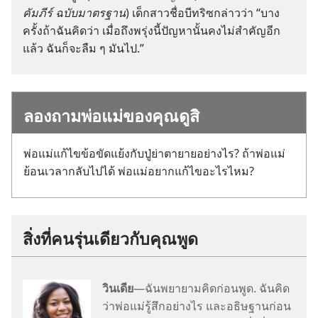
คัมภีร์ ฉบับ​มาตรฐาน
) เด็ก​สาว​ชื่อ​บีทริซ​กล่าว​ว่า “บาง​
ครั้ง​ถ้า​ฉัน​คิด​ว่า เมื่อ​ถึง​พรุ่ง​นี้​ปัญหา​นั้น​คง​ไม่​สำคัญ​อีก​
แล้ว ฉัน​ก็​จะ​ลืม ๆ มัน​ไป.”
ลอง​ถาม​พ่อ​แม่​ของ​คุณ​ดู​สิ
พ่อ​แม่​แก้ไข​ข้อ​ขัด​แย้ง​กับ​ปู่​ย่า​ตา​ยาย​อย่าง​ไร? ถ้า​พ่อ​แม่​
ย้อน​เวลา​กลับ​ไป​ได้ พ่อ​แม่​อยาก​แก้ไข​อะไร​ไหม?
สิ่ง​ที่​คน​รุ่น​เดียว​กับ​คุณ​พูด
วินเดีย
—ฉัน​พยายาม​คิด​ก่อน​พูด. ฉัน​คิด​
ว่า​พ่อ​แม่​รู้สึก​อย่าง​ไร และ​อธิษฐาน​ก่อน​