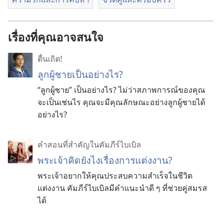
เรื่องที่คุณอาจสนใจ
ตื่นเถิด!
ลูกผู้ชายเป็นอย่างไร?
“ลูกผู้ชาย” เป็นอย่างไร? ไม่ว่าสภาพการณ์ของคุณ
จะเป็นเช่นไร คุณจะมีคุณลักษณะอย่างลูกผู้ชายได้​
อย่างไร?
คำสอนที่สำคัญในคัมภีร์ไบเบิล
พระเจ้า​คิด​ยังไง​เรื่อง​การ​แต่งงาน?
พระเจ้า​อยาก​ให้​คุณ​ประสบ​ความ​สำเร็จ​ใน​ชีวิต​
แต่งงาน คัมภีร์​ไบเบิล​มี​คำ​แนะ​นำ​ดี​ ๆ ​ที่​ช่วย​คู่​สมรส​
ได้