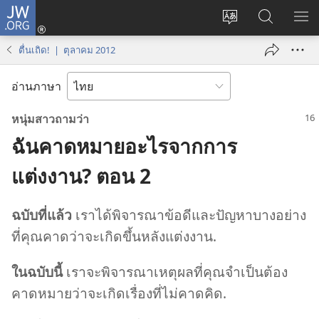
JW.ORG
เข้า
เปลี่ยน
ค้นหา
แส
สู่
ภาษา
ใน
เมน
ระบบ
ตื่นเถิด! | ตุลาคม 2012
JW.ORG
(เปิด
หน้าต่าง
อ่านภาษา
ใหม่)
หนุ่ม​สาว​ถาม​ว่า
ฉันคาดหมายอะไรจากการ
แต่งงาน? ตอน 2
ฉบับ​ที่​แล้ว
เรา​ได้​พิจารณา​ข้อ​ดี​และ​ปัญหา​บาง​อย่าง​
ที่​คุณ​คาด​ว่า​จะ​เกิด​ขึ้น​หลัง​แต่งงาน.
ใน​ฉบับ​นี้
เรา​จะ​พิจารณา​เหตุ​ผล​ที่​คุณ​จำเป็น​ต้อง​
คาด​หมาย​ว่า​จะ​เกิด​เรื่อง​ที่​ไม่​คาด​คิด.