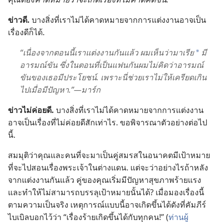
ข่าว​ดี.
บาง​สิ่ง​ที่​เรา​ไม่​ได้​คาด​หมาย​จาก​การ​แต่งงาน​อาจ​เป็น​
เรื่อง​ดี​ก็​ได้.
“เนื่อง​จาก​ตอน​นี้​เรา​แต่งงาน​กัน​แล้ว ผม​เห็น​ว่า​มาเรีย
มี​
*
อารมณ์​ขัน ซึ่ง​ใน​ตอน​ที่​เป็น​แฟน​กัน​ผม​ไม่​คิด​ว่า​อารมณ์​
ขัน​ของ​เธอ​มี​ประโยชน์. เพราะ​นี่​ช่วย​เรา​ไม่​ให้​เครียด​เกิน​
ไป​เมื่อ​มี​ปัญหา.”—มาร์ก
ข่าว​ไม่​ค่อย​ดี.
บาง​สิ่ง​ที่​เรา​ไม่​ได้​คาด​หมาย​จาก​การ​แต่งงาน​
อาจ​เป็น​เรื่อง​ที่​ไม่​ค่อย​ดี​สัก​เท่า​ไร. ขอ​พิจารณา​ตัว​อย่าง​ต่อ​ไป​
นี้.
สมมุติ​ว่า​คุณ​และ​คน​ที่​จะ​มา​เป็น​คู่​สมรส​ใน​อนาคต​มี​เป้าหมาย​
ที่​จะ​ไป​สอน​เรื่อง​พระเจ้า​ใน​ต่าง​แดน. แต่​จะ​ว่า​อย่าง​ไร​ถ้า​หลัง​
จาก​แต่งงาน​กัน​แล้ว คู่​ของ​คุณ​เริ่ม​มี​ปัญหา​สุขภาพ​ร้ายแรง​
และ​ทำ​ให้​ไม่​สามารถ​บรรลุ​เป้าหมาย​นั้น​ได้? เมื่อ​มอง​เรื่อง​นี้​
ตาม​ความ​เป็น​จริง เหตุ​การณ์​แบบ​นี้​อาจ​เกิด​ขึ้น​ได้​ดัง​ที่​คัมภีร์​
ไบเบิล​บอก​ไว้​ว่า “เรื่อง​ร้าย​เกิด​ขึ้น​ได้​กับ​ทุก​คน!” (
ท่าน​ผู้​