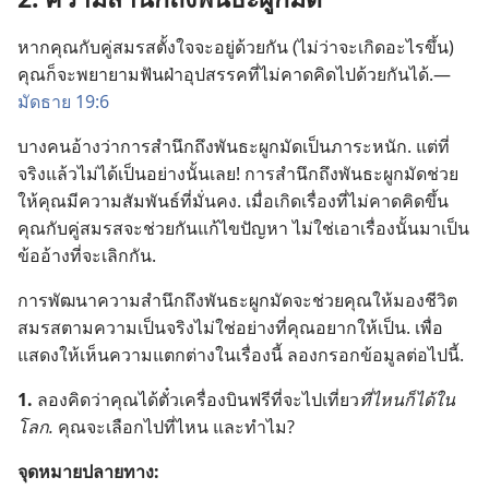
หาก​คุณ​กับ​คู่​สมรส​ตั้งใจ​จะ​อยู่​ด้วย​กัน (ไม่​ว่า​จะ​เกิด​อะไร​ขึ้น)
คุณ​ก็​จะ​พยายาม​ฟันฝ่า​อุปสรรค​ที่​ไม่​คาด​คิด​ไป​ด้วย​กัน​ได้.—
มัดธาย 19:6
บาง​คน​อ้าง​ว่า​การ​สำนึก​ถึง​พันธะ​ผูก​มัด​เป็น​ภาระ​หนัก. แต่​ที่​
จริง​แล้ว​ไม่​ได้​เป็น​อย่าง​นั้น​เลย! การ​สำนึก​ถึง​พันธะ​ผูก​มัด​ช่วย​
ให้​คุณ​มี​ความ​สัมพันธ์​ที่​มั่นคง. เมื่อ​เกิด​เรื่อง​ที่​ไม่​คาด​คิด​ขึ้น
คุณ​กับ​คู่​สมรส​จะ​ช่วย​กัน​แก้ไข​ปัญหา ไม่​ใช่​เอา​เรื่อง​นั้น​มา​เป็น​
ข้อ​อ้าง​ที่​จะ​เลิก​กัน.
การ​พัฒนา​ความ​สำนึก​ถึง​พันธะ​ผูก​มัด​จะ​ช่วย​คุณ​ให้​มอง​ชีวิต​
สมรส​ตาม​ความ​เป็น​จริง​ไม่​ใช่​อย่าง​ที่​คุณ​อยาก​ให้​เป็น. เพื่อ​
แสดง​ให้​เห็น​ความ​แตกต่าง​ใน​เรื่อง​นี้ ลอง​กรอก​ข้อมูล​ต่อ​ไป​นี้.
1.
ลอง​คิด​ว่า​คุณ​ได้​ตั๋ว​เครื่องบิน​ฟรี​ที่​จะ​ไป​เที่ยว​
ที่​ไหน​ก็​ได้​ใน​
โลก.
คุณ​จะ​เลือก​ไป​ที่​ไหน และ​ทำไม?
จุด​หมาย​ปลาย​ทาง: