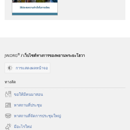
สิ่ง
พิมพ์
ตื่น
เถิด!
วิธี
ประสบ
ความ
®
JW.ORG
/ เว็บไซต์ทางการของพยานพระยะโฮวา
สำเร็จ
ใน
การแสดงผลหน้าจอ
การ
เรียน
ทางลัด
ขอ​ให้​มี​คน​มา​สอน
หาสถานที่ประชุม
(เปิด
หน้าต่าง
หาสถานที่จัดการประชุมใหญ่
(เปิด
ใหม่)
หน้าต่าง
มีอะไรใหม่