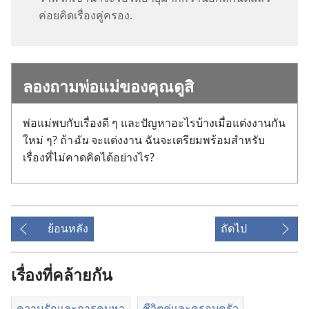
ค่อย​คิด​เรื่อง​คู่​ครอง.
ลอง​ถาม​พ่อ​แม่​ของ​คุณ​ดู​สิ
พ่อ​แม่​พบ​กับ​เรื่อง​ดี ๆ และ​ปัญหา​อะไร​บ้าง​เมื่อ​แต่งงาน​กัน​
ใหม่ ๆ? ถ้า​
ฉัน
จะ​แต่งงาน ฉัน​จะ​เตรียม​พร้อม​สำหรับ​
เรื่อง​ที่​ไม่​คาด​คิด​ได้​อย่าง​ไร?
ย้อนหลัง
ถัดไป
เรื่องที่คล้ายกัน
ความรักและการคบหา
ชีวิตคู่และครอบครัว