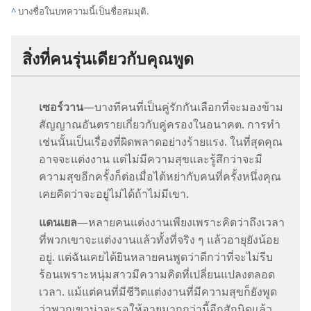
^
บาง​ชื่อ​ใน​บทความ​นี้​เป็น​ชื่อ​สมมุติ.
สิ่ง​ที่​คน​รุ่น​เดียว​กับ​คุณ​พูด
เซอร์วาน
—บาง​ที​คน​ที่​เป็น​คู่​รัก​กัน​เลือก​ที่​จะ​มอง​ข้าม​
สัญญาณ​อันตราย​เกี่ยว​กับ​คู่​ครอง​ใน​อนาคต. การ​ทำ​
เช่น​นั้น​เป็น​เรื่อง​ที่​ผิด​พลาด​อย่าง​ร้ายแรง. ใน​ที่​สุด​คุณ​
อาจ​จะ​แต่งงาน แต่​ไม่​มี​ความ​สุข​และ​รู้สึก​ว่า​จะ​มี​
ความ​สุข​อีก​ครั้ง​ก็​ต่อ​เมื่อ​ได้​หย่า​กับ​คน​ที่​ครั้ง​หนึ่ง​คุณ​
เคย​คิด​ว่า​จะ​อยู่​ไม่​ได้​ถ้า​ไม่​มี​เขา.
แดนเยล
—หลาย​คน​แต่งงาน​เพียง​เพราะ​คิด​ว่า​ถึง​เวลา​
ที่​พวก​เขา​จะ​แต่งงาน​แล้ว​ทั้ง​ที่​จริง ๆ แล้ว​อายุ​ยัง​น้อย​
อยู่. แต่​ฉัน​เคย​ได้​ยิน​หลาย​คน​พูด​ว่า​ดี​กว่า​ที่​จะ​ไม่​รีบ​
ร้อน​เพราะ​หนุ่ม​สาว​มี​ความ​คิด​ที่​เปลี่ยน​แปลง​ตลอด​
เวลา. แม้​แต่​คน​ที่​มี​ชีวิต​แต่งงาน​ที่​มี​ความ​สุข​ก็​ยัง​พูด​
ว่า​พวก​เขา​น่า​จะ​รอ​ให้​อายุ​มาก​กว่า​นี้​อีก​สัก​นิด​แล้ว​