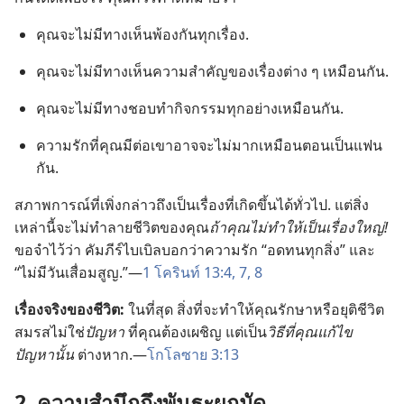
คุณ​จะ​ไม่​มี​ทาง​เห็น​พ้อง​กัน​ทุก​เรื่อง.
คุณ​จะ​ไม่​มี​ทาง​เห็น​ความ​สำคัญ​ของ​เรื่อง​ต่าง ๆ เหมือน​กัน.
คุณ​จะ​ไม่​มี​ทาง​ชอบ​ทำ​กิจกรรม​ทุก​อย่าง​เหมือน​กัน.
ความ​รัก​ที่​คุณ​มี​ต่อ​เขา​อาจ​จะ​ไม่​มาก​เหมือน​ตอน​เป็น​แฟน​
กัน.
สภาพการณ์​ที่​เพิ่ง​กล่าว​ถึง​เป็น​เรื่อง​ที่​เกิด​ขึ้น​ได้​ทั่ว​ไป. แต่​สิ่ง​
เหล่า​นี้​จะ​ไม่​ทำลาย​ชีวิต​ของ​คุณ​
ถ้า​คุณ​ไม่​ทำ​ให้​เป็น​เรื่อง​ใหญ่!
ขอ​จำ​ไว้​ว่า คัมภีร์​ไบเบิล​บอก​ว่า​ความ​รัก “อด​ทน​ทุก​สิ่ง” และ
“ไม่​มี​วัน​เสื่อม​สูญ.”—
1 โครินท์ 13:4,
7, 8
เรื่อง​จริง​ของ​ชีวิต:
ใน​ที่​สุด สิ่ง​ที่​จะ​ทำ​ให้​คุณ​รักษา​หรือ​ยุติ​ชีวิต​
สมรส​ไม่​ใช่​
ปัญหา
ที่​คุณ​ต้อง​เผชิญ แต่​เป็น​
วิธี​ที่​คุณ​แก้ไข​
ปัญหา​นั้น
ต่าง​หาก.—
โกโลซาย 3:13
2. ความ​สำนึก​ถึง​พันธะ​ผูก​มัด