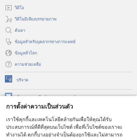
ใหม่)
วีดีโอ
วีดีโอมีเสียงบรรยายภาพ
ค้นหา
ข้อมูล​สำหรับ​บุคลากร​ทาง​การ​แพทย์
ข้อมูล​ทั่ว​โลก
ความช่วยเหลือ
บริจาค
(เปิด
หน้าต่าง
ใหม่)
ห้องสมุด
ออนไลน์
ของ
วอชเทาเวอร์
(เปิด
การตั้งค่าความเป็นส่วนตัว
หน้าต่าง
®
JW Hub
ใหม่)
(เปิด
เราใช้คุกกี้และเทคโนโลยีคล้ายกันเพื่อให้คุณได้รับ
หน้าต่าง
JW Library®
ประสบการณ์ที่ดีที่สุดบนเว็บไซต์ เพื่อที่เว็บไซต์ของเราจะ
ใหม่)
ทำงานได้ คุกกี้บางอย่างจำเป็นต้องถูกใช้และไม่สามารถ