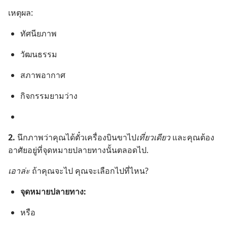
เหตุ​ผล:
ทัศนียภาพ
วัฒนธรรม
สภาพ​อากาศ
กิจกรรม​ยาม​ว่าง
2.
นึก​ภาพ​ว่า​คุณ​ได้​ตั๋ว​เครื่องบิน​ขา​ไป​
เที่ยว​เดียว
และ​คุณ​ต้อง​
อาศัย​อยู่​ที่​จุด​หมาย​ปลาย​ทาง​นั้น​ตลอด​ไป.
เอา​ล่ะ
ถ้า​คุณ​จะ​ไป คุณ​จะ​เลือก​ไป​ที่​ไหน?
จุด​หมาย​ปลาย​ทาง:
หรือ