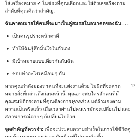
ใส่​เครื่องหมาย ✔ ใน​ช่อง​ที่​คุณ​เลือก​และ​ใส่​ตัว​เลข​เรียง​ตาม​
ลำดับ​ที่​คุณ​คิด​ว่า​สำคัญ.
ฉัน​คาด​หมาย​ให้​คน​ที่​จะ​มา​เป็น​คู่​สมรส​ใน​อนาคต​ของ​ฉัน
. . .
เป็น​คน​รูป​ร่าง​หน้า​ตา​ดี
ทำ​ให้​ฉัน​รู้สึก​มั่น​ใจ​ใน​ตัว​เอง
มี​เป้าหมาย​แบบ​เดียว​กัน​กับ​ฉัน
ชอบ​ทำ​อะไร​เหมือน ๆ กัน
หาก​คุณ​กำลัง​มอง​หา​คน​ที่​จะ​แต่งงาน​ด้วย ไม่​ผิด​ที่​จะ​คาด​
หมาย​สิ่ง​ที่​กล่าว​ถึง​ก่อน​หน้า​นี้. คุณ​อาจ​พบ​ใคร​สัก​คน​ที่​มี​
คุณสมบัติ​ตรง​ตาม​ที่​คุณ​ต้องการ​
ทุก​อย่าง.
แต่​ถ้า​มอง​ตาม​
ความ​เป็น​จริง​แล้ว เมื่อ​เวลา​ผ่าน​ไป​คน​เรา​มัก​จะ​เปลี่ยน​ไป และ​
สภาพการณ์​ต่าง ๆ ก็​เปลี่ยน​ไป​ด้วย.
จุด​สำคัญ​ที่​ควร​จำ:
เพื่อ​จะ​ประสบ​ความ​สำเร็จ​ใน​การ​ใช้​ชีวิต​คู่
คุณ​ต้อง​
คาด​หมาย​ว่า​จะ​เกิด​เรื่อง​ที่​ไม่​คาด​คิด​ขึ้น.