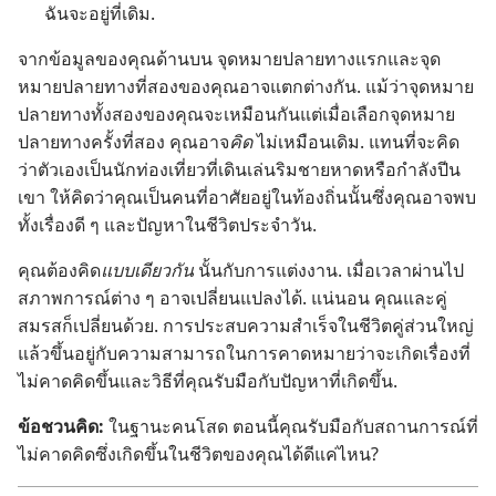
ฉัน​จะ​อยู่​ที่​เดิม.
จาก​ข้อมูล​ของ​คุณ​ด้าน​บน จุด​หมาย​ปลาย​ทาง​แรก​และ​จุด​
หมาย​ปลาย​ทาง​ที่​สอง​ของ​คุณ​อาจ​แตกต่าง​กัน. แม้​ว่า​จุด​หมาย​
ปลาย​ทาง​ทั้ง​สอง​ของ​คุณ​จะ​เหมือน​กัน​แต่​เมื่อ​เลือก​จุด​หมาย​
ปลาย​ทาง​ครั้ง​ที่​สอง คุณ​อาจ​
คิด
ไม่​เหมือน​เดิม. แทน​ที่​จะ​คิด​
ว่า​ตัว​เอง​เป็น​นัก​ท่อง​เที่ยว​ที่​เดิน​เล่น​ริม​ชาย​หาด​หรือ​กำลัง​ปีน​
เขา ให้​คิด​ว่า​คุณ​เป็น​คน​ที่​อาศัย​อยู่​ใน​ท้องถิ่น​นั้น​ซึ่ง​คุณ​อาจ​พบ​
ทั้ง​เรื่อง​ดี ๆ และ​ปัญหา​ใน​ชีวิต​ประจำ​วัน.
คุณ​ต้อง​คิด​
แบบ​เดียว​กัน
นั้น​กับ​การ​แต่งงาน. เมื่อ​เวลา​ผ่าน​ไป
สภาพการณ์​ต่าง ๆ อาจ​เปลี่ยน​แปลง​ได้. แน่นอน คุณ​และ​คู่​
สมรส​ก็​เปลี่ยน​ด้วย. การ​ประสบ​ความ​สำเร็จ​ใน​ชีวิต​คู่​ส่วน​ใหญ่​
แล้ว​ขึ้น​อยู่​กับ​ความ​สามารถ​ใน​การ​คาด​หมาย​ว่า​จะ​เกิด​เรื่อง​ที่​
ไม่​คาด​คิด​ขึ้น​และ​วิธี​ที่​คุณ​รับมือ​กับ​ปัญหา​ที่​เกิด​ขึ้น.
ข้อ​ชวน​คิด:
ใน​ฐานะ​คน​โสด ตอน​นี้​คุณ​รับมือ​กับ​สถานการณ์​ที่​
ไม่​คาด​คิด​ซึ่ง​เกิด​ขึ้น​ใน​ชีวิต​ของ​คุณ​ได้​ดี​แค่​ไหน?