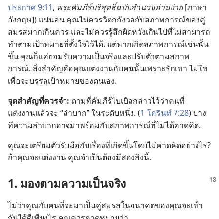
ประกาศ 9:11
,
พระ​คัมภีร์​บริสุทธิ์​ฉบับ​สำนวน​อ่าน​ง่าย
[ภาษา​
อังกฤษ]) แน่นอน คุณ​ไม่​ควร​วิตก​กังวล​กับ​สภาพการณ์​ของ​คู่​
สมรส​มาก​เกิน​ควร และ​ไม่​ควร​รู้สึก​ผิด​หวัง​เกิน​ไป​ที่​ไม่​สามารถ​
ทำ​ตาม​เป้าหมาย​ที่​ตั้งใจ​ไว้​ได้. แต่​หาก​เกิด​สภาพการณ์​เช่น​นั้น​
ขึ้น คุณ​ก็​แค่​ยอม​รับ​ความ​เป็น​จริง​และ​ปรับ​ตัว​ตาม​สภาพ
การณ์. สิ่ง​สำคัญ​คือ​คุณ​แต่งงาน​กับ​คน​นั้น​เพราะ​รัก​เขา ไม่​ใช่​
เพื่อ​จะ​บรรลุ​เป้าหมาย​ของ​ตน​เอง.
จุด​สำคัญ​ที่​ควร​จำ:
ตาม​ที่​คัมภีร์​ไบเบิล​กล่าว​ไว้​ว่า​คน​ที่​
แต่งงาน​แล้ว​จะ “ลำบาก” ใน​ระดับ​หนึ่ง. (
1 โครินท์ 7:28
) บาง​
ที​ความ​ลำบาก​อาจ​มา​พร้อม​กับ​สภาพการณ์​ที่​ไม่​ได้​คาด​คิด.
คุณ​จะ​เตรียม​ตัว​รับมือ​กับ​เรื่อง​ที่​เกิด​ขึ้น​โดย​ไม่​คาด​คิด​อย่าง​ไร?
ถ้า​คุณ​จะ​แต่งงาน คุณ​จำเป็น​ต้อง​มี​สอง​สิ่ง​นี้.
1. มอง​ตาม​ความ​เป็น​จริง
ไม่​ว่า​คุณ​กับ​คน​ที่​จะ​มา​เป็น​คู่​สมรส​ใน​อนาคต​ของ​คุณ​จะ​เข้า​
กัน​ได้​ดี​เพียง​ไร คุณ​ควร​คาด​หมาย​ว่า