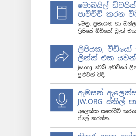
මොබයිල් ඩිවයිස
පාවිච්චි කරන වි
මෙනු, ප්‍රකාශන හා ඔන
ලිපියේ ඕඩියෝ ට්‍රැක් 
ලිපියක, වීඩියෝ
ලින්ක් එක යවන
jw.org වෙබ් අඩවියේ ල
පුළුවන් විදි.
ඇමසන් ඇලෙක්ස
JW.ORG ස්කිල් ප
අලෙක්සා සපෝර්ට් කරන
ප්ලේ කරන්න.