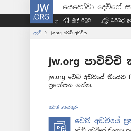
JW.ORG
යෙහෝවා දෙවිගේ සා
මුල් පිටුව
බයිබල් ඉග
උදව්
jw.org වෙබ් අඩවිය
jw.org පාවිච්චි
jw.org වෙබ් අඩවියේ තියෙන 
ප්‍රයෝජන ගන්න.
තවත් තොරතුරු
වෙබ් අඩවියේ ප
වෙබ් අඩවියේ තියෙන ප