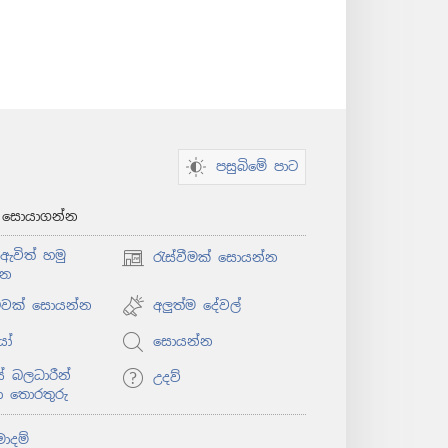
පසුබිමේ පාට
් සොයාගන්න
ඇවිත් හමු
රැස්වීමක් සොයන්න
(opens
්න
new
window)
ළුවක් සොයන්න
අලුත්ම දේවල්
යෝ
සොයන්න
 බලධාරීන්
උදව්
ා තොරතුරු
මාදම්