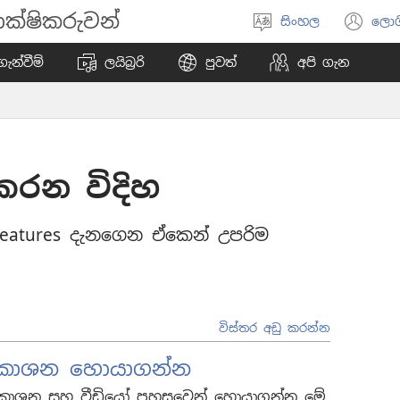
ක්ෂිකරුවන්
සිංහල
ලොග
භාෂාව
(o
තෝරන්න
ne
ැන්වීම්
ලයිබ්‍රරි
පුවත්
අපි ගැන
wi
 කරන විදිහ
features දැනගෙන ඒකෙන් උපරිම
විස්තර අඩු කරන්න
්‍රකාශන හොයාගන්න
්‍රකාශන සහ වීඩියෝ පහසුවෙන් හොයාගන්න මේ