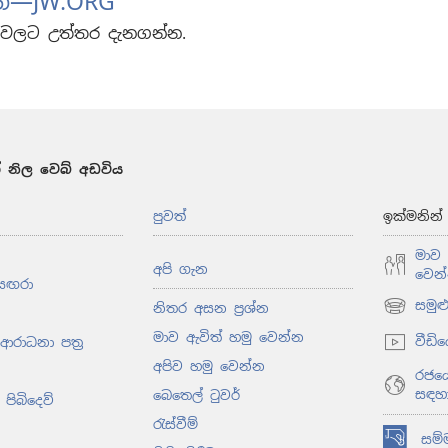
න​—JW.ORG
්නවලට උත්තර දැනගන්න.
 නිල වෙබ් අඩවිය
පුවත්
ඉක්මනින
මාව 
අපි ගැන
වෙන
සඟරා
සමු
නිතර අසන ප්‍රශ්න
(opens
new
මාව ඇවිත් හමු වෙන්න
වීඩි
 ආරාධනා පත්‍ර
window)
අපිව හමු වෙන්න
රජයේ
සඳහ
බෙතෙල් ටුවර්
පිබිදෙව්
රැස්වීම්
සම්