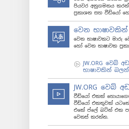
පියවර අනුගමනය කරන්න
ප්‍රකාශන සහ වීඩියෝ
වෙන භාෂාවකින
වෙන භාෂාවකට මාරු වෙන
හෝ වෙන භාෂාවක ප්‍රක
JW.ORG වෙබ් අ
භාෂාවකින් බලන
JW.ORG වෙබ් අ
වීඩියෝ එකක් හොයාගෙන
වීඩියෝ එකතුවක් යටතේ
එකේ ප්ලේ බට්න් එක පා
වෙනස් කරන්න.