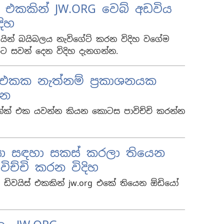
් එකකින් JW.ORG වෙබ් අඩවිය
දිහ
්ලයින් බයිබලය නැවිගේට් කරන විදිහ වගේම
එකට සවන් දෙන විදිහ දැනගන්න.
 එකක නැත්නම් ප්‍රකාශනයක
්න
ින්ක් එක යවන්න කියන කොටස පාවිච්චි කරන්න
ා සඳහා සකස් කරලා තියෙන
ාවිච්චි කරන විදිහ
 ඩිවයිස් එකකින් jw.org එකේ තියෙන ඕඩියෝ