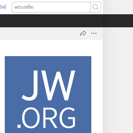
ින්
pens
සොයන්න
w
ndow)