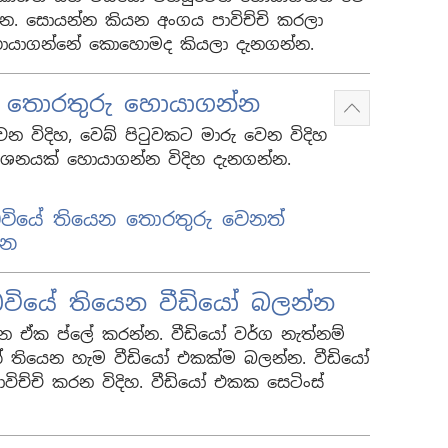
. සොයන්න කියන අංගය පාවිච්චි කරලා
 හොයාගන්නේ කොහොමද කියලා දැනගන්න.
් තොරතුරු හොයාගන්න
Show
 විදිහ, වෙබ් පිටුවකට මාරු වෙන විදිහ
more
ාශනයක් හොයාගන්න විදිහ දැනගන්න.
ඩවියේ තියෙන තොරතුරු වෙනත්
්න
ඩවියේ තියෙන වීඩියෝ බලන්න
 ඒක ප්ලේ කරන්න. වීඩියෝ වර්ග නැත්නම්
 තියෙන හැම වීඩියෝ එකක්ම බලන්න. වීඩියෝ
විච්චි කරන විදිහ. වීඩියෝ එකක සෙටිංස්