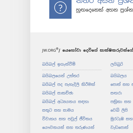
නිතර අසන ප්‍රශ්
හුඟදෙනෙක් අහන ප්‍රශ
®
JW.ORG
/ යෙහෝවා දෙවිගේ සාක්ෂිකරුවන්ගේ
බයිබල් ඉගැන්වීම්
ලයිබ්‍රරි
බයිබලයෙන් උත්තර
බයිබලය
බයිබල් පද පැහැදිලි කිරීමක්
පොත් සහ 
බයිබල් සාකච්ඡා
සඟරා
බයිබල් අධ්‍යයනය සඳහා
පත්‍රිකා සහ
සතුට සහ සාමය
වෙබ් ලිපි
විවාහය සහ පවුල් ජීවිතය
මුරටැඹ සහ 
යෞවනයන් සහ තරුණයන්
වැඩපොත්