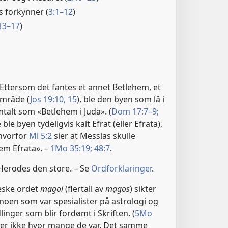
 forkynner (
3:1–12
)
13–17
)
Ettersom det fantes et annet Betlehem, et
område (
Jos 19:10,
15
), ble den byen som lå i
mtalt som «Betlehem i Juda». (
Dom 17:7–9;
e ble byen tydeligvis kalt Efrat (eller Efrata),
hvorfor
Mi 5:2
sier at Messias skulle
em Efrata». –
1Mo 35:19;
48:7
.
 Herodes den store. – Se
Ordforklaringer
.
eske ordet
mạgoi
(flertall av
mạgos
) sikter
 noen som var spesialister på astrologi og
inger som blir fordømt i Skriften. (
5Mo
sier ikke hvor mange de var. Det samme