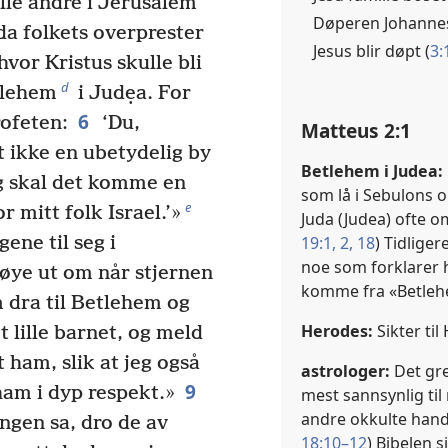
lle andre i Jerusalem
Døperen Johannes
a folkets overprester
Jesus blir døpt (
3:
vor Kristus skulle bli
d
tlehem
i Judẹa. For
6
rofeten:
‘Du,
Matteus 2:1
t ikke en ubetydelig by
Betlehem i Judea:
g skal det komme en
som lå i Sebulons 
e
 mitt folk Israel.’»
Juda (Judea) ofte o
19:1, 2,
18
) Tidliger
ene til seg i
noe som forklarer 
øye ut om når stjernen
komme fra «Betleh
dra til Betlehem og
Herodes:
Sikter til
t lille barnet, og meld
 ham, slik at jeg også
astrologer:
Det gr
9
am i dyp respekt.»
mest sannsynlig til
andre okkulte handl
ngen sa, dro de av
18:10–12
) Bibelen 