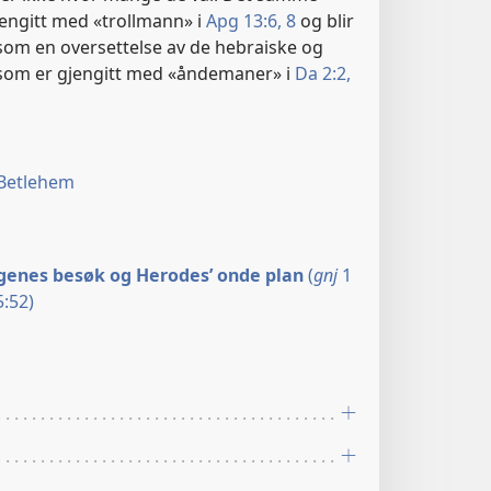
jengitt med «trollmann» i
Apg 13:6,
8
og blir
om en oversettelse av de hebraiske og
som er gjengitt med «åndemaner» i
Da 2:2,
 Betlehem
genes besøk og Herodes’ onde plan
(
gnj
1
:52)