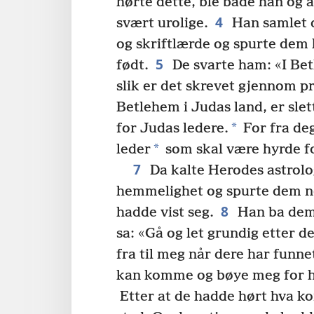
hørte dette, ble både han og a
4
svært urolige.
Han samlet d
og skriftlærde og spurte dem h
5
født.
De svarte ham: «I Be
slik er det skrevet gjennom p
Betlehem i Judas land, er slet
*
for Judas ledere.
For fra de
*
leder
som skal være hyrde for
7
Da kalte Herodes astrolog
hemmelighet og spurte dem n
8
hadde vist seg.
Han ba dem 
sa: «Gå og let grundig etter de
fra til meg når dere har funnet
kan komme og bøye meg for h
Etter at de hadde hørt hva ko