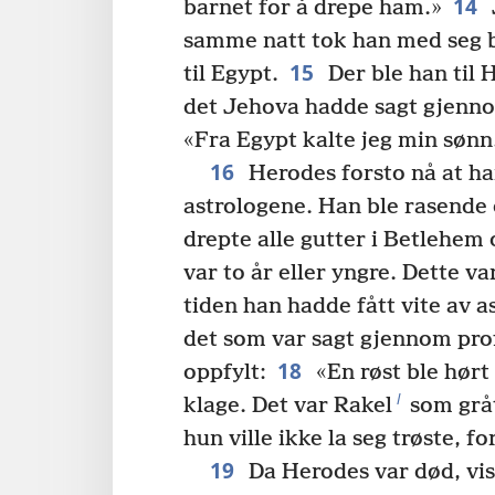
14
barnet for å drepe ham.»
samme natt tok han med seg 
15
til Egypt.
Der ble han til 
det Jehova hadde sagt gjennom
«Fra Egypt kalte jeg min sønn
16
Herodes forsto nå at han
astrologene. Han ble rasende 
drepte alle gutter i Betlehe
var to år eller yngre. Dette v
tiden han hadde fått vite av a
det som var sagt gjennom pro
18
oppfylt:
«En røst ble hørt 
l
klage. Det var Rakel
som gråt
hun ville ikke la seg trøste, f
19
Da Herodes var død, vis