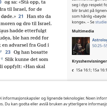
0
og sa: «Stå opp, ta
seg i dyp respekt f
 til Israel, for de
blir brukt på ligne
21
som hånlig «bøyde 
r døde.»
Han sto da
konge». – Se
studie
moren og dro til Israel.
ạus hadde etterfulgt
Multimedia
udẹa, ble han redd for
Astrolo
k en advarsel fra Gud i
50:25–55
23
p
Og han bosatte
q
Slik kunne det som
Krysshenvisninger
li oppfylt: «Han skal
c
1Sa 16:1; 1Sa 16:
Matteus 2:3
Neste
Multimedia
 vi informasjonskapsler og lignende teknologier. Noen info
ses. Du kan godta eller avslå bruken av ytterligere informas
Astrolo