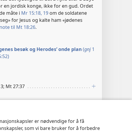
or en jordisk konge, ikke for en gud. Ordet
nde måte i
Mr 15:18, 19
om de soldatene
seg» for Jesus og kalte ham «jødenes
note til Mt 18:26
.
genes besøk og Herodes’ onde plan
(
gnj
1
:52)
13; Mt 27:37
rmasjonskapsler er nødvendige for å få
jonskapsler, som vi bare bruker for å forbedre
genes besøk og Herodes’ onde plan
(
gnj
1