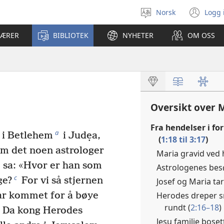
Norsk
Logg 
Velg
(åp
språk
nyt
LÆRER
BIBLIOTEK
NYHETER
OM OSS
vin
Oversikt over 
Fra hendelser i fo
a
t i Betlehem
i Judẹa,
(
1:18 til 3:17
)
m det noen astrologer
Maria gravid ved h
 sa: «Hvor er han som
Astrologenes bes
c
ge?
For vi så stjernen
Josef og Maria tar
Herodes dreper s
har kommet for å bøye
rundt (
2:16–18
)
Da kong Herodes
Jesu familie boset