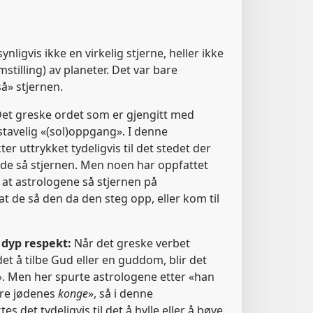
nligvis ikke en virkelig stjerne, heller ikke
stilling) av planeter. Det var bare
å» stjernen.
et greske ordet som er gjengitt med
stavelig «(sol)oppgang». I denne
 uttrykket tydeligvis til det stedet der
 de så stjernen. Men noen har oppfattet
r at astrologene så stjernen på
at de så den da den steg opp, eller kom til
 dyp respekt:
Når det greske verbet
 det å tilbe Gud eller en guddom, blir det
». Men her spurte astrologene etter «han
ære jødenes
konge
», så i denne
 det tydeligvis til det å hylle eller å bøye