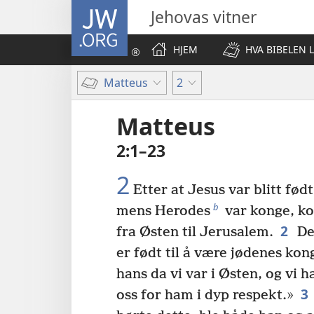
JW.ORG
Jehovas vitner
HJEM
HVA BIBELEN 
Matteus
2
Matteus
2:1–23
2
Etter at Jesus var blitt fød
b
mens Herodes
var konge, ko
2
fra Østen til Jerusalem.
De
er født til å være jødenes kon
hans da vi var i Østen, og vi 
3
oss for ham i dyp respekt.»