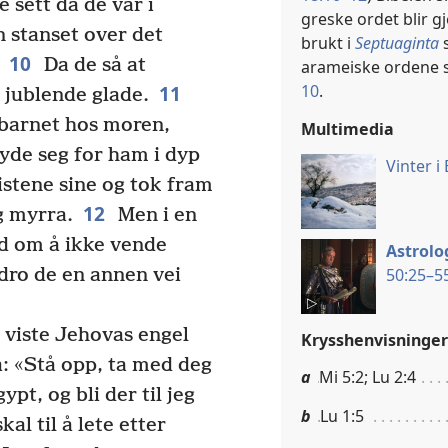
 sett da de var i
greske ordet blir g
n stanset over det
brukt i
Septuaginta
s
10
Da de så at
arameiske ordene 
10
.
11
 jublende glade.
e barnet hos moren,
Multimedia
øyde seg for ham i dyp
Vinter i
istene sine og tok fram
12
og myrra.
Men i en
ed om å ikke vende
Astrolo
50:25–55
 dro de en annen vei
 viste Jehovas engel
Krysshenvisninger
: «Stå opp, ta med deg
a
Mi 5:2; Lu 2:4
ypt, og bli der til jeg
b
Lu 1:5
al til å lete etter