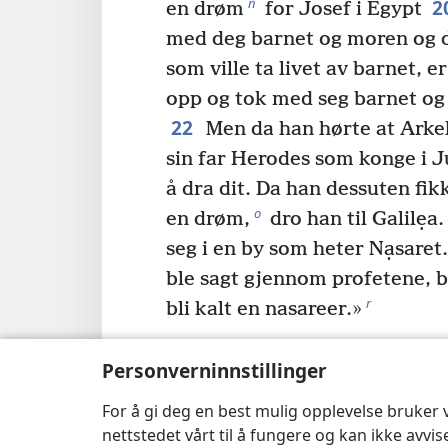
2
n
en drøm
for Josef i Egypt
med deg barnet og moren og dra
som ville ta livet av barnet, e
opp og tok med seg barnet og 
22
Men da han hørte at Arkel
sin far Herodes som konge i J
å dra dit. Da han dessuten fik
o
en drøm,
dro han til Galilẹa.
seg i en by som heter Nạsaret.
ble sagt gjennom profetene, b
r
bli kalt en nasareer.»
Personverninnstillinger
Forrige
For å gi deg en best mulig opplevelse bruker
nettstedet vårt til å fungere og kan ikke avvi