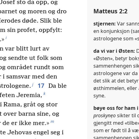
Josef sto da opp, og
Matteus 2:2
barnet og moren og dro
Herodes døde. Slik ble
stjernen:
Var sannsy
 sin profet, oppfylt:
en konjunksjon (sam
i
astrologene som «s
.»
 var blitt lurt av
da vi var i Østen:
D
og sendte ut folk som
«Østen», betyr bok
sammenhengen sikter
m og området rundt som
astrologene var da
ar i samsvar med den
det slik at det bety
17
j
strologene.
Da ble
østhimmelen, eller 
k
feten Jeremia,
syne.
i Rama, gråt og stor
bøye oss for ham i
 over barna sine, og
proskynẹo
sikter til
m
gjengitt med «tilbe
or de er ikke mer.»
som er født til å v
te Jehovas engel seg i
sammenhengen siktes