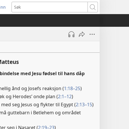
inn
ner
Søk
t
du)
Matteus
rbindelse med Jesu fødsel til hans dåp
ellig ånd og Josefs reaksjon (
1:18–25
)
øk og Herodes’ onde plan (
2:1–12
)
 med seg Jesus og flykter til Egypt (
2:13–15
)
må guttebarn i Betlehem og området
ter seg i Nasaret (
2:19–23
)