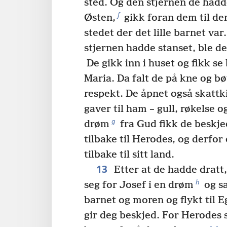
sted. Og den stjernen de hadde
f
Østen,
gikk foran dem til de
stedet der det lille barnet var.
stjernen hadde stanset, ble de
De gikk inn i huset og fikk s
Maria. Da falt de på kne og b
respekt. De åpnet også skattk
gaver til ham – gull, røkelse 
g
drøm
fra Gud fikk de beskj
tilbake til Herodes, og derfor
tilbake til sitt land.
13
Etter at de hadde dratt,
h
seg for Josef i en drøm
og sa
barnet og moren og flykt til Eg
gir deg beskjed. For Herodes sk