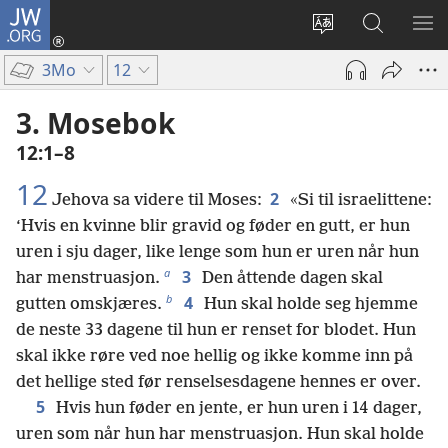
JW.ORG
Logg
inn
Endre
Søk
VIS
(åpner
språk
på
ME
3Mo
12
nytt
JW.ORG
vindu)
3. Mosebok
12:1–8
12
2
Jehova sa videre til Moses:
«Si til israelittene:
‘Hvis en kvinne blir gravid og føder en gutt, er hun
uren i sju dager, like lenge som hun er uren når hun
a
3
har menstruasjon.
Den åttende dagen skal
b
4
gutten omskjæres.
Hun skal holde seg hjemme
de neste 33 dagene til hun er renset for blodet. Hun
skal ikke røre ved noe hellig og ikke komme inn på
det hellige sted før renselsesdagene hennes er over.
5
Hvis hun føder en jente, er hun uren i 14 dager,
uren som når hun har menstruasjon. Hun skal holde