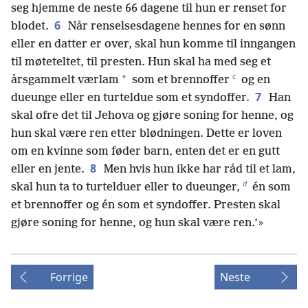
seg hjemme de neste 66 dagene til hun er renset for
6
blodet.
Når renselsesdagene hennes for en sønn
eller en datter er over, skal hun komme til inngangen
til møteteltet, til presten. Hun skal ha med seg et
c
*
årsgammelt værlam
som et brennoffer
og en
7
dueunge eller en turteldue som et syndoffer.
Han
skal ofre det til Jehova og gjøre soning for henne, og
hun skal være ren etter blødningen. Dette er loven
om en kvinne som føder barn, enten det er en gutt
8
eller en jente.
Men hvis hun ikke har råd til et lam,
d
skal hun ta to turtelduer eller to dueunger,
én som
et brennoffer og én som et syndoffer. Presten skal
gjøre soning for henne, og hun skal være ren.’»
Forrige
Neste