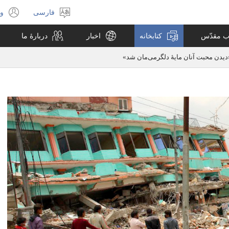
فارسی
ور
انتخاب
(پ
زبان
جد
اب مقدّس
کتابخانه
اخبار
دربارهٔ ما
با
می
«دیدن محبت آنان مایهٔ دلگرمی‌مان شد»‏