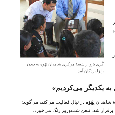
ر
و
ز
گَری برُو از شعبهٔ مرکزی شاهدان یَهُوَه به دیدن
زلزله‌زدگان آمد
ه یکدیگر می‌کردیم»‏
اهدان یَهُوَه در نپال فعالیت می‌کند،‏ می‌گوید:‏
برقرار شد،‏ تلفن شب‌وروز زنگ می‌خورد.‏