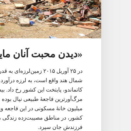
‏«دیدن محبت آنان مای
مرگ‌آورترین فاجعهٔ طبیعی نپال بوده ا
کشور،‏ در مناطق مصیبت‌زده زندگی می‌
فرزندش جان سپرد.‏