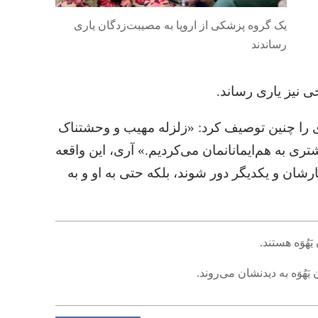
یک گروه پزشکی از اروپا به مصیبت‌زدگان یاری
رساندند
ی نیز یاری رساند.‏
 را چنین توصیف کرد:‏ «زلزله مهیب و وحشتناک
ری به هم‌ایمانانمان می‌کردیم.‏» آری،‏ این واقعه
رشان و یکدیگر دور شوند،‏ بلکه حتی به او و به
وَه هستند.‏
ُوَه به دیدنشان می‌روند.‏