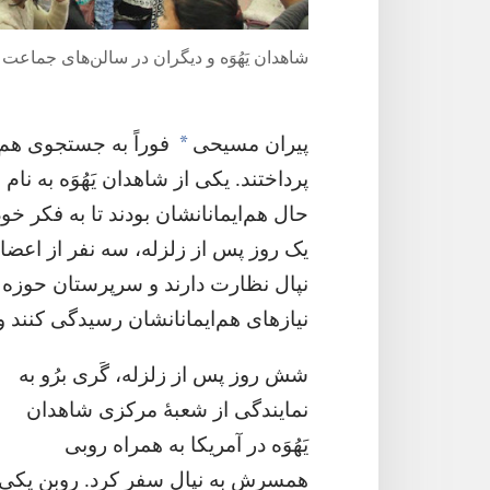
شاهدان یَهُوَه و دیگران در سالن‌های جماعت پ
*
پیران مسیحی
فوراً به جستجوی هم‌ا
پرداختند.‏ یکی از شاهدان یَهُوَه به نا
حال هم‌ایمانانشان بودند تا به فکر خود
یک روز پس از زلزله،‏ سه نفر از اعضای 
نپال نظارت دارند و سرپرستان حوزه
نیازهای هم‌ایمانانشان رسیدگی کنند و
شش روز پس از زلزله،‏ گَری برُو به
نمایندگی از شعبهٔ مرکزی شاهدان
یَهُوَه در آمریکا به همراه روبی
همسرش به نپال سفر کرد.‏ روبِن یکی