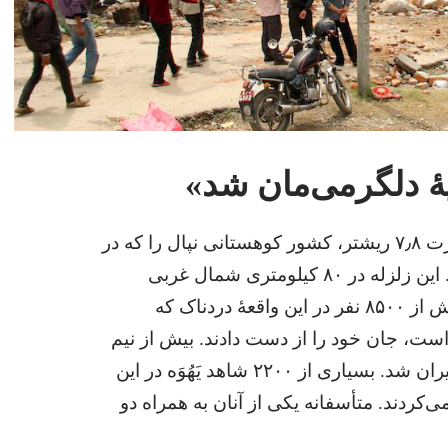
هٔ دلگرمی‌مان شد»‏
در ۲۵ آوریل ۲۰۱۵ زمین‌لرزه‌ای به قدرت ٫۸‏۷ ریشتر،‏ کشور کوهستانی نپال را که در
شمال هند واقع است،‏ به لرزه درآورد.‏ این زلزله در ۸۰ کیلومتری شمال غربی
کاتماندو،‏ پایتخت این کشور رخ داد.‏ بیش از ۸۵۰۰ نفر در این واقعهٔ دردناک که
ست،‏ جان خود را از دست دادند.‏ بیش از نیم
میلیون خانهٔ مسکونی در این فاجعه ویران شد.‏ بسیاری از ۲۲۰۰ شاهد یَهُوَه در این
کردند.‏ متأسفانه یکی از آنان به همراه دو