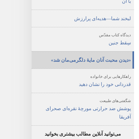
با آن
عوامل
آن
لبخند شما—‏هدیه‌ای پرارزش
و
راه‌های
دیدگاه کتاب مقدّس
مقابله
سِقط جنین
با
آن
‏«دیدن محبت آنان مایهٔ دلگرمی‌مان شد»‏
راهکارهایی برای خانواده
قدردانی خود را نشان دهید
شگفتی‌های طبیعت
پوشش ضد حرارتی مورچهٔ نقره‌ای صحرای
آفریقا
می‌توانید آنلاین مطالب بیشتری بخوانید