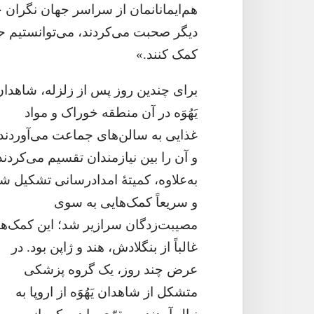
هم‌ایمانانمان از سراسر جهان نگران حال
دیگر صحبت می‌کردند،‏ می‌توانستیم ح
کمک کنند.‏»‏
برای چندین روز پس از زلزله،‏ شاهدان
یَهُوَه در آن
منطقه خوراک و مواد
غذایی به سالن‌های جماعت می‌آوردند
و آن را بین نیازمندان تقسیم می‌کردند.
به‌علاوه،‏ کمیتهٔ امدادرسانی تشکیل ش
و سریعاً کمک‌هایی به سوی
مصیبت‌زدگان سرازیر شد؛‏ این کمک‌ها
غالباً از بنگلادش،‏ هند و ژاپن بود.‏ در
عرض چند روز،‏ یک گروه پزشکی
متشکل از شاهدان یَهُوَه از اروپا به