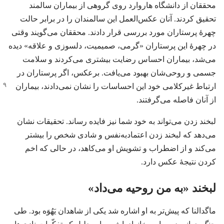
محققان از دانشگاه هاروارد روی گروهی از بیماران سالمند
تحقیق کردند.‏ آنان عکس‌العمل این سالمندان را در برابر حالت
چهرهٔ پرستاران مورد بررسی قرار دادند.‏ محققان می‌گویند وقتی
در چهرهٔ این پرستاران «گرمی،‏ صمیمیت،‏ دلسوزی و علاقه» دیده
می‌شد،‏ بیماران احساس رضایت بیشتری می‌کردند و سلامت
جسمی و روحی‌شان بهبود می‌یافت.‏ برعکس،‏ اگر پرستاران در
ارتباط غیرکلامی خود این
احساسات را نشان نمی‌دادند،‏ بیماران
از آنان فاصله می‌گرفتند.‏
لبخند زدن می‌تواند به خود شما نیز فایده رساند.‏ تحقیقات نشان
می‌دهد که لبخند زدن اعتمادبه‌نفس و شادی شخص را بیشتر
می‌کند و از اضطراب و تشویش او می‌کاهد،‏ در حالی که اخم
کردن نتیجهٔ عکس دارد.‏
لبخند «به من روحیه می‌داد»‏
ماگدالنا که پیش‌تر به او اشاره شد یکی از شاهدان یَهُوَه بود.‏ طی