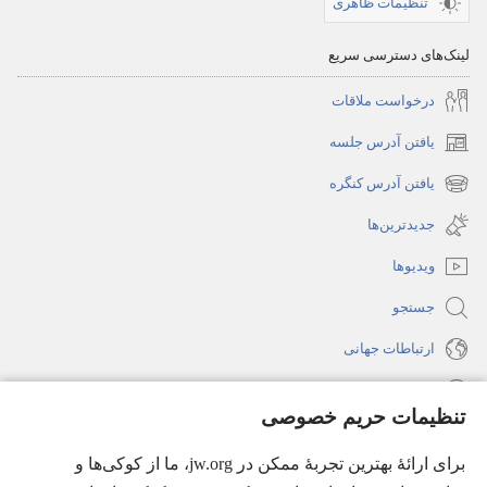
تنظیمات ظاهری
مقابله
با
لینک‌های دسترسی سریع
آن
درخواست ملاقات
یافتن آدرس جلسه
(پنجره‌ای
جدید
یافتن آدرس کنگره
(پنجره‌ای
باز
جدید
جدیدترین‌ها
می‌شود)
باز
ویدیوها
می‌شود)
جستجو
ارتباطات جهانی
راهنما
تنظیمات حریم خصوصی
اهدای اعانه
(پنجره‌ای
برای ارائهٔ بهترین تجربهٔ ممکن در jw.org، ما از کوکی‌ها و
جدید