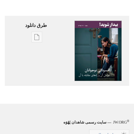
طرق دانلود
گزینۀ
دانلود
نشریات
بیدار
شوید!‏
افسردگی
نوجوانان
—‏
عوامل
آن
®
و
JW.ORG
— سایت رسمی شاهدان یَهُوَه
راه‌های