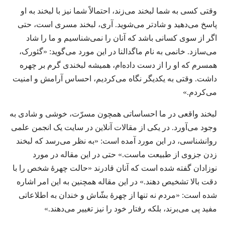
وقتی کسی به شما لبخند می‌زند،‏ احتمالاً شما نیز با لبخند به او
پاسخ می‌دهید و شادتر می‌شوید.‏ آری،‏ لبخند مسری است،‏ حتی
اگر از سوی کسانی باشد که آنان را نمی‌شناسیم و ما را شاد
می‌سازد.‏ خانمی به نام ماگدالنا در این مورد می‌گوید:‏ «گئورک،‏
همسرم که او را از دست داده‌ام،‏ همیشه لبخندی گرم بر چهره
داشت.‏ وقتی به یکدیگر نگاه می‌کردیم،‏ احساس آرامش و امنیت
می‌کردم.‏»‏
لبخند واقعی در ما احساساتی همچون مسرّت،‏ خوشی و شادی به
وجود می‌آورد.‏ در یکی از مقالات آنلاین در سایت یک انجمن علمی
روانشناسی،‏ در این مورد آمده است:‏ «به نظر می‌رسد که لبخند
زدن جزوی از طبیعت ماست.‏» حتی در این مقاله در مورد
نوزادان گفته شده است که آنان قادرند «حالت چهرهٔ شخص را با
دقت بالا تشخیص دهند.‏» در این مقاله همچنین به این امر اشاره
شده است:‏ «مردم نه تنها از چهرهٔ بشّاش و خندان به اطلاعاتی
مفید پی می‌برند،‏ بلکه رفتار خود را نیز تغییر می‌دهند.‏»‏