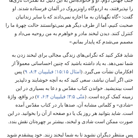
جنگ جهانی دوم،‏ او و خانواده‌اش به این دلیل که تفکّرات نازی‌ها
را نپذیرفتند،‏ به اردوگاه راوِنزبروک در آلمان فرستاده شدند.‏ او
گفت:‏ «گاه نگهبانان به ما اجازه نمی‌دادند که با سایر زندانیان
صحبت کنیم،‏ اما از طرف دیگر هم نمی‌توانستند حالت چهرهٔ ما را
کنترل کنند.‏ دیدن لبخند مادر و خواهرم به من روحیه می‌داد و
مصمم می‌شدم که پایدار بمانم.‏»‏
شاید فکر کنید که نگرانی‌های زندگی مجالی برای لبخند زدن به
شما نمی‌دهد.‏ به یاد داشته باشید که چنین احساساتی معمولاً از
افکارمان نشأت می‌گیرد.‏ (‏
امثال ۱۵:‏۱۵؛‏
فیلیپیان ۴:‏۸،‏ ۹
‏)‏ پس
حتی اگر آسان نباشد،‏ سعی کنید که به آنچه خوشایند و دلپذیر
است بیندیشید.‏ خواندن کتاب مقدّس و دعا به بسیاری در این
زمینه کمک کرده است.‏ (‏
مَتّی ۵:‏۳؛‏
فیلیپیان ۴:‏۶،‏ ۷
‏)‏ در واقع،‏ واژهٔ
«شادی» و کلماتی مشابه آن،‏ صدها بار در کتاب مقدّس آمده
است.‏ شاید بتوانید هر روز یک یا دو صفحه از آن را بخوانید.‏ در این
صورت ممکن است شادی و لبخند،‏ بیشتر بر چهره‌تان نقش بندد.‏
پس منتظر دیگران نشوید تا به شما لبخند زنند.‏ خود پیشقدم شوید