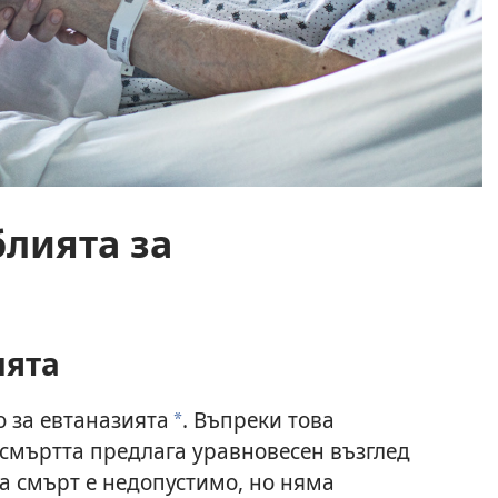
блията за
ията
о за евтаназията
. Въпреки това
a
 смъртта предлага уравновесен възглед
а смърт е недопустимо, но няма