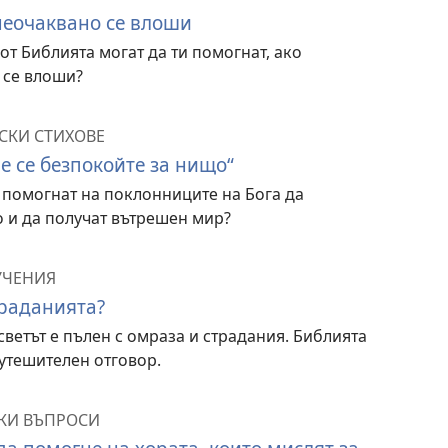
неочаквано се влоши
от Библията могат да ти помогнат, ако
 се влоши?
СКИ СТИХОВЕ
Не се безпокойте за нищо“
 помогнат на поклонниците на Бога да
 и да получат вътрешен мир?
УЧЕНИЯ
траданията?
ветът е пълен с омраза и страдания. Библията
утешителен отговор.
КИ ВЪПРОСИ