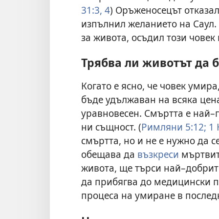
31:3, 4
) Оръженосецът отказал
изпълнил желанието на Саул.
за живота, осъдил този човек 
Трябва ли животът да 
Когато е ясно, че човек умира
бъде удължаван на всяка цена
уравновесен. Смъртта е най–г
ни същност. (
Римляни 5:12;
1 
смъртта, но и не е нужно да с
обещава да
възкреси
мъртвите
живота, ще търси най–добрит
да прибягва до медицински п
процеса на умиране в послед