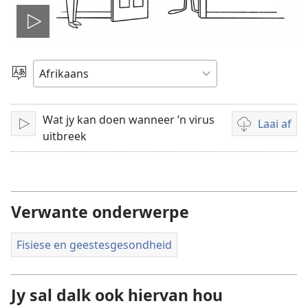
Speel
video
Kies
taal
Wat jy kan doen wanneer ’n virus
Laai af
Speel
Aflaai-
uitbreek
opsies
vir
video's
Verwante onderwerpe
Fisiese en geestesgesondheid
Jy sal dalk ook hiervan hou