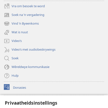
Vra om besoek te word
Soek na ’n vergadering
(maak
nuwe
Vind ’n Byeenkoms
(maak
venster
nuwe
oop)
Wat is nuut
venster
oop)
Video’s
Video’s met oudiobeskrywings
Soek
Wêreldwye kommunikasie
Hulp
Donasies
(maak
nuwe
venster
Wagtoring – AANLYN BIBLIOTEEK
Privaatheidsinstellings
(maak
oop)
nuwe