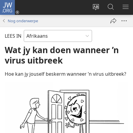
JW.ORG
Meld
aan
Verander
Soek
VE
(maak
taal
op
KIE
Nog onderwerpe
nuwe
van
JW.ORG
venster
webwerf
LEES IN
oop)
Wat jy kan doen wanneer ’n
virus uitbreek
Hoe kan jy jouself beskerm wanneer ’n virus uitbreek?