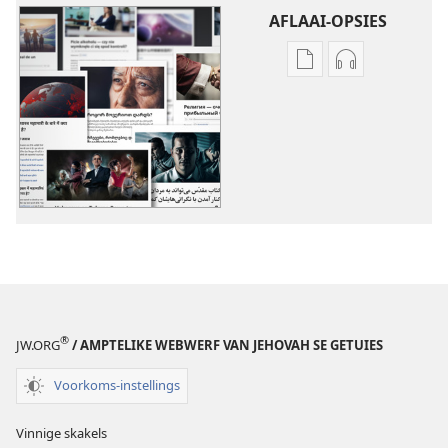
AFLAAI-OPSIES
Aflaai-
Aflaai-
opsies
opsies
vir
vir
publikasies
oudio-
Nog
opnames
onderwerpe
Nog
onderwerpe
®
JW.ORG
/ AMPTELIKE WEBWERF VAN JEHOVAH SE GETUIES
Voorkoms-instellings
Vinnige skakels