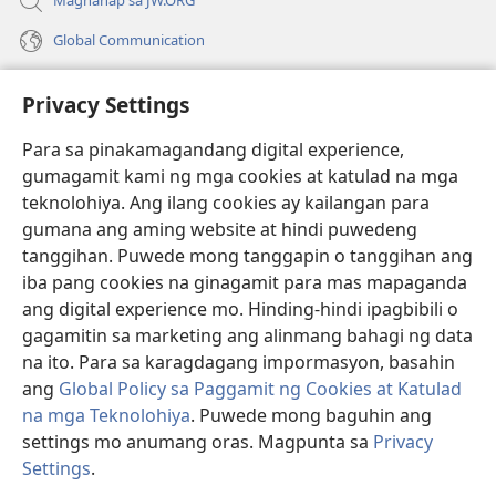
Maghanap sa JW.ORG
Global Communication
Help
Privacy Settings
Donasyon
(may
Para sa pinakamagandang digital experience,
bubukas
gumagamit kami ng mga cookies at katulad na mga
na
Watchtower ONLINE LIBRARY™
teknolohiya. Ang ilang cookies ay kailangan para
(may
bagong
gumana ang aming website at hindi puwedeng
bubukas
window)
®
JW Hub
na
tanggihan. Puwede mong tanggapin o tanggihan ang
(may
bagong
bubukas
iba pang cookies na ginagamit para mas mapaganda
window)
®
JW Library
na
ang digital experience mo. Hinding-hindi ipagbibili o
bagong
gagamitin sa marketing ang alinmang bahagi ng data
window)
®
Watchtower Library
na ito. Para sa karagdagang impormasyon, basahin
ang
Global Policy sa Paggamit ng Cookies at Katulad
na mga Teknolohiya
. Puwede mong baguhin ang
settings mo anumang oras. Magpunta sa
Privacy
Copyright
© 2026 Watch Tower Bible and Tract Society of Pennsylvania.
Settings
.
Ip
KASUNDUAN SA PAGGAMIT
|
PRIVACY POLICY
|
PRIVACY SETTINGS