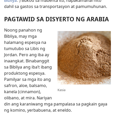
Bibliya
.”) Bukod sa mabenta ito, napakamahal nito
dahil sa gastos sa transportasyon at pamumuhunan.
PAGTAWID SA DISYERTO NG ARABIA
Noong panahon ng
Bibliya, may mga
halamang espesya na
tumutubo sa Libis ng
Jordan. Pero ang iba ay
inaangkat. Binabanggit
sa Bibliya ang iba’t ibang
produktong espesya.
Pamilyar sa mga ito ang
safron, aloe, balsamo,
Kasia
kanela (cinnamon),
olibano, at mira. Nariyan
din ang karaniwang mga pampalasa sa pagkain gaya
ng komino, yerbabuena, at eneldo.