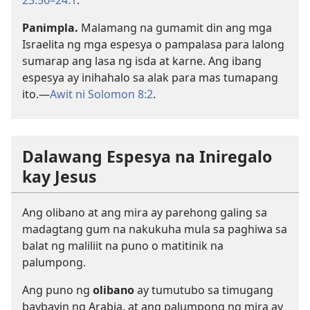
Panimpla.
Malamang na gumamit din ang mga
Israelita ng mga espesya o pampalasa para lalong
sumarap ang lasa ng isda at karne. Ang ibang
espesya ay inihahalo sa alak para mas tumapang
ito.—
Awit ni Solomon 8:2
.
Dalawang Espesya na Iniregalo
kay Jesus
Ang olibano at ang mira ay parehong galing sa
madagtang gum na nakukuha mula sa paghiwa sa
balat ng maliliit na puno o matitinik na
palumpong.
Ang puno ng
olibano
ay tumutubo sa timugang
baybayin ng Arabia, at ang palumpong ng mira ay