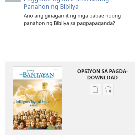
Panahon ng Bibliya
Ano ang ginagamit ng mga babae noong
panahon ng Bibliya sa pagpapaganda?
OPSIYON SA PAGDA-
DOWNLOAD
Opsiyon
Opsiyon
sa
sa
pagda-
pagda-
download
download
ng
ng
publikasyon
audio
ANG
ANG