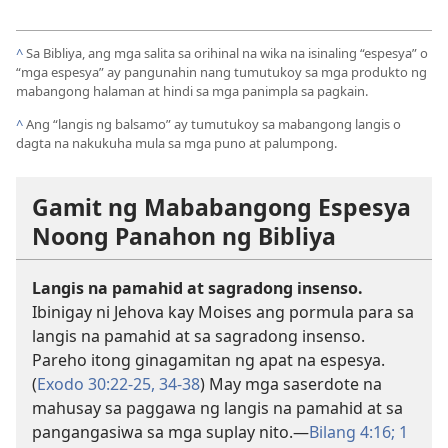
^
Sa Bibliya, ang mga salita sa orihinal na wika na isinaling “espesya” o
“mga espesya” ay pangunahin nang tumutukoy sa mga produkto ng
mabangong halaman at hindi sa mga panimpla sa pagkain.
^
Ang “langis ng balsamo” ay tumutukoy sa mabangong langis o
dagta na nakukuha mula sa mga puno at palumpong.
Gamit ng Mababangong Espesya
Noong Panahon ng Bibliya
Langis na pamahid at sagradong insenso.
Ibinigay ni Jehova kay Moises ang pormula para sa
langis na pamahid at sa sagradong insenso.
Pareho itong ginagamitan ng apat na espesya.
(
Exodo 30:22-25,
34-38
) May mga saserdote na
mahusay sa paggawa ng langis na pamahid at sa
pangangasiwa sa mga suplay nito.—
Bilang 4:16;
1