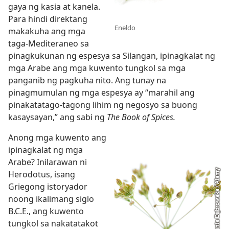
gaya ng kasia at kanela.
Para hindi direktang
Eneldo
makakuha ang mga
taga-Mediteraneo sa
pinagkukunan ng espesya sa Silangan, ipinagkalat ng
mga Arabe ang mga kuwento tungkol sa mga
panganib ng pagkuha nito. Ang tunay na
pinagmumulan ng mga espesya ay “marahil ang
pinakatatago-tagong lihim ng negosyo sa buong
kasaysayan,” ang sabi ng
The Book of Spices.
Anong mga kuwento ang
ipinagkalat ng mga
Arabe? Inilarawan ni
Herodotus, isang
Griegong istoryador
noong ikalimang siglo
B.C.E., ang kuwento
tungkol sa nakatatakot