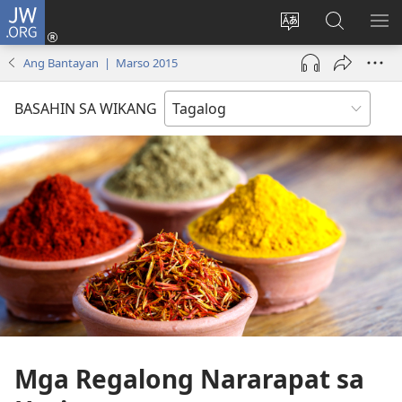
JW.ORG
Mag-
log
Baguhin
Maghana
IPA
In
ang
sa
AN
Ang Bantayan | Marso 2015
(may
wika
JW.ORG
ME
bubukas
ng
BASAHIN SA WIKANG
na
site
bagong
window)
Mga Regalong Nararapat sa