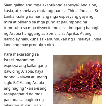
Saan galing ang mga eksotikong espesya? Ang aloe,
kasia, at kanela ay matatagpuan sa China, India, at Sri
Lanka. Galing naman ang mga espesyang gaya ng
mira at olibano sa mga puno at palumpong na
tumutubo sa mga disyerto mula sa timugang bahagi
ng Arabia hanggang sa Somalia sa Aprika. At ang
nardo ay nakukuha sa kabundukan ng Himalaya. India
lang ang may produkto nito.
Para makarating sa
Israel, maraming
espesya ang kailangang
itawid ng Arabia. Kaya
noong ikalawa at unang
siglo B.C.E., ang Arabia
ang naging “kaisa-isang
tagapaghatid ng mga
paninda sa pagitan ng
Silangan at Kanluran,”