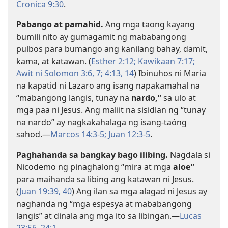
Cronica 9:30
.
Pabango at pamahid.
Ang mga taong kayang
bumili nito ay gumagamit ng mababangong
pulbos para bumango ang kanilang bahay, damit,
kama, at katawan. (
Esther 2:12;
Kawikaan 7:17;
Awit ni Solomon 3:6, 7;
4:13, 14
) Ibinuhos ni Maria
na kapatid ni Lazaro ang isang napakamahal na
“mabangong langis, tunay na
nardo,”
sa ulo at
mga paa ni Jesus. Ang maliit na sisidlan ng “tunay
na nardo” ay nagkakahalaga ng isang-taóng
sahod.—
Marcos 14:3-5;
Juan 12:3-5
.
Paghahanda sa bangkay bago ilibing.
Nagdala si
Nicodemo ng pinaghalong “mira at mga
aloe”
para maihanda sa libing ang katawan ni Jesus.
(
Juan 19:39, 40
) Ang ilan sa mga alagad ni Jesus ay
naghanda ng “mga espesya at mababangong
langis” at dinala ang mga ito sa libingan.—
Lucas
23:56–24:1
.