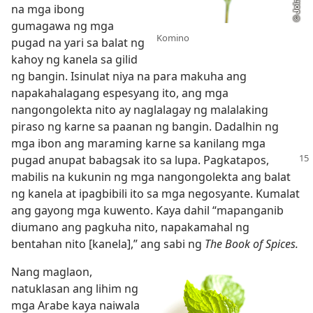
na mga ibong
gumagawa ng mga
Komino
pugad na yari sa balat ng
kahoy ng kanela sa gilid
ng bangin. Isinulat niya na para makuha ang
napakahalagang espesyang ito, ang mga
nangongolekta nito ay naglalagay ng malalaking
piraso ng karne sa paanan ng bangin. Dadalhin ng
mga ibon ang maraming karne sa kanilang mga
pugad anupat babagsak ito sa
lupa. Pagkatapos,
mabilis na kukunin ng mga nangongolekta ang balat
ng kanela at ipagbibili ito sa mga negosyante. Kumalat
ang gayong mga kuwento. Kaya dahil “mapanganib
diumano ang pagkuha nito, napakamahal ng
bentahan nito [kanela],” ang sabi ng
The Book of Spices.
Nang maglaon,
natuklasan ang lihim ng
mga Arabe kaya naiwala