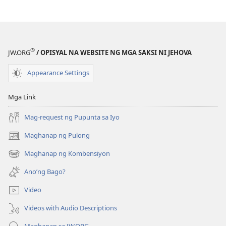
BANTAYAN
BANTAYAN
Inililigtas
Inililigtas
Tayo
Tayo
ni
ni
®
JW.ORG
/ OPISYAL NA WEBSITE NG MGA SAKSI NI JEHOVA
Jesus
Jesus
—
—
Appearance Settings
Saan?
Saan?
Mga Link
Mag-request ng Pupunta sa Iyo
Maghanap ng Pulong
(may
bubukas
Maghanap ng Kombensiyon
(may
na
bubukas
bagong
Ano’ng Bago?
na
window)
bagong
Video
window)
Videos with Audio Descriptions