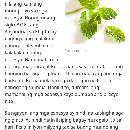
nila ang kanilang
monopolyo sa mga
espesya. Noong unang
siglo B.C.E., ang
Alejandria, sa Ehipto, ay
naging isang malaking
daungan at sentro ng
Yerbabuena
kalakalan ng mga
espesya. Nang malaman
ng mga magdaragat kung paano sasamantalahin ang
hanging habagat ng Indian Ocean, naglayag ang mga
barko ng Roma mula sa mga daungan ng Ehipto
hanggang sa India. Dahil dito, dumami ang
mamahaling mga espesya kaya bumaba ang presyo
nito.
Sa ngayon, ang mga espesya ay hindi na kasinghalaga
ng ginto. At hindi natin iisiping bagay na regalo ito sa
hari. Pero milyon-milyong tao sa buong mundo ang