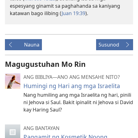
espesyang ginamit sa paghahanda sa kaniyang
katawan bago ilibing (
Juan 19:39
).
Nauna
Susunod
Magugustuhan Mo Rin
ANG BIBLIYA—ANO ANG MENSAHE NITO?
Humingi ng Hari ang mga Israelita
Nang humiling ang mga Israelita ng hari, pinili
ni Jehova si Saul. Bakit ipinalit ni Jehova si David
kay Haring Saul?
ANG BANTAYAN
Paggamit ng Kosmetik Noong