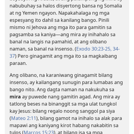
nabubuhay sa halos disyertong bansa ng Somalia
at ng Yemen ngayon. Napakahalaga ng mga
espesyang ito dahil sa kanilang bango. Pinili
mismo ni Jehova ang mga ito para gamitin sa
pagsamba sa kaniya—ang mira ay inihahalo sa
banal na langis na pamahid, at ang olibano
naman, sa banal na insenso. (
Exodo 30:23-25,
34-
37
) Pero ginagamit ang mga ito sa magkaibang
paraan.
Ang olibano, na karaniwang ginagamit bilang
insenso, ay kailangang sunugin para lumabas ang
bango nito. Ang dagta naman na nakukuha sa
mira
ay puwede nang gamitin agad. Ang mira ay
tatlong beses na binanggit sa mga ulat tungkol
kay Jesus: bilang regalo noong sanggol pa siya
(
Mateo 2:11
), bilang gamot na inihalo sa alak para
mapawi ang kaniyang kirot habang nakabitin sa
tulos (
Marcos 15:23
), at bilang isa sa mga