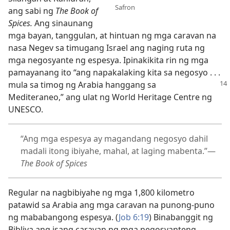
Safron
ang sabi ng
The Book of
Spices.
Ang sinaunang
mga bayan, tanggulan, at hintuan ng mga caravan na
nasa Negev sa timugang Israel ang naging ruta ng
mga negosyante ng espesya. Ipinakikita rin ng mga
pamayanang ito “ang napakalaking kita sa negosyo . . .
mula sa timog ng Arabia
hanggang sa
Mediteraneo,” ang ulat ng World Heritage Centre ng
UNESCO.
“Ang mga espesya ay magandang negosyo dahil
madali itong ibiyahe, mahal, at laging mabenta.”—
The Book of Spices
Regular na nagbibiyahe ng mga 1,800 kilometro
patawid sa Arabia ang mga caravan na punong-puno
ng mababangong espesya. (
Job 6:19
) Binabanggit ng
Bibliya ang isang caravan ng mga negosyanteng