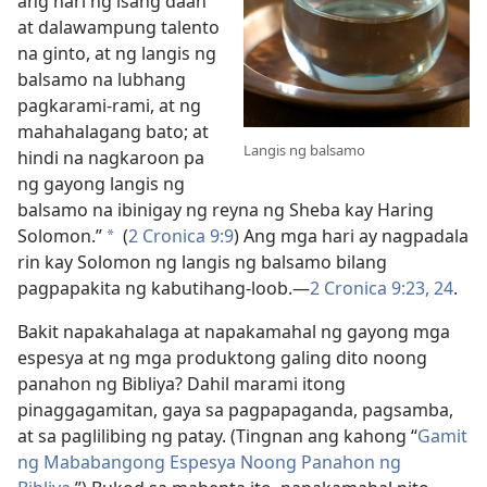
ang hari ng isang daan
at dalawampung talento
na ginto, at ng langis ng
balsamo na lubhang
pagkarami-rami, at ng
mahahalagang bato; at
Langis ng balsamo
hindi na nagkaroon pa
ng gayong langis ng
balsamo na ibinigay ng reyna ng Sheba kay Haring
Solomon.”
(
2 Cronica 9:9
) Ang mga hari ay nagpadala
*
rin kay Solomon ng langis ng balsamo bilang
pagpapakita ng kabutihang-loob.—
2 Cronica 9:23, 24
.
Bakit napakahalaga at napakamahal ng gayong mga
espesya at ng mga produktong galing dito noong
panahon ng Bibliya? Dahil marami itong
pinaggagamitan, gaya sa pagpapaganda, pagsamba,
at sa paglilibing ng patay. (Tingnan ang kahong “
Gamit
ng Mababangong Espesya Noong Panahon ng