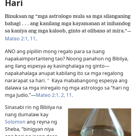
Hari
Binuksan ng “mga astrologo mula sa mga silanganing
bahagi . . . ang kanilang mga kayamanan at inihandog
sa kaniya ang mga kaloob, ginto at olibano at mira.”—
Mateo 2:1,
11
.
ANO ang pipiliin mong regalo para sa isang
napakaimportanteng tao? Noong panahon ng Bibliya,
ang ilang espesya ay kasinghalaga ng ginto—
napakahalaga anupat kabilang ito sa mga regalong
nararapat sa hari.
Kaya mababangong espesya ang
*
dalawa sa mga iniregalo ng mga astrologo sa “hari ng
mga Judio.”—
Mateo 2:1, 2,
11
.
Sinasabi rin ng Bibliya na
nang dumalaw kay
Solomon
ang reyna ng
Sheba, “binigyan niya