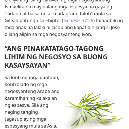
Ismaelita na may dalang mga espesya na gaya ng
“ladano at balsamo at madagtang talob” mula sa
Gilead patungo sa Ehipto. (
Genesis 37:25
) Ipinagbili ng
mga anak na lalaki ni Jacob ang kapatid nilang si Jose
bilang alipin sa mga negosyanteng iyon.
“ANG PINAKATATAGO-TAGONG
LIHIM NG NEGOSYO SA BUONG
KASAYSAYAN”
Sa loob ng mga dantaon,
kontrolado ng mga
negosyanteng Arabe ang
karamihan ng kalakalan
ng espesya. Sila ang
naging tanging
tagasuplay ng mga
espesyang mula sa Asia,