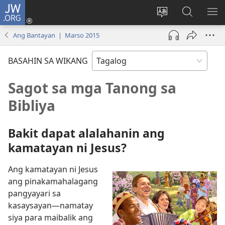
JW.ORG
Mag-
log
Baguhin
Maghana
IPA
In
ang
sa
AN
Ang Bantayan | Marso 2015
(may
wika
JW.ORG
ME
bubukas
ng
BASAHIN SA WIKANG
na
site
bagong
Sagot sa mga Tanong sa
window)
Bibliya
Bakit dapat alalahanin ang
kamatayan ni Jesus?
Ang kamatayan ni Jesus
ang pinakamahalagang
pangyayari sa
kasaysayan—namatay
siya para maibalik ang