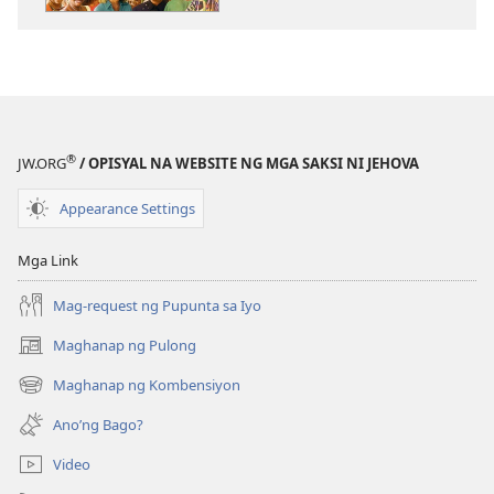
publikasyon
audio
ANG
ANG
BANTAYAN
BANTAYAN
Inililigtas
Inililigtas
Tayo
Tayo
ni
ni
®
JW.ORG
/ OPISYAL NA WEBSITE NG MGA SAKSI NI JEHOVA
Jesus
Jesus
—
—
Appearance Settings
Saan?
Saan?
Mga Link
Mag-request ng Pupunta sa Iyo
Maghanap ng Pulong
(may
bubukas
Maghanap ng Kombensiyon
(may
na
bubukas
bagong
Ano’ng Bago?
na
window)
bagong
Video
window)