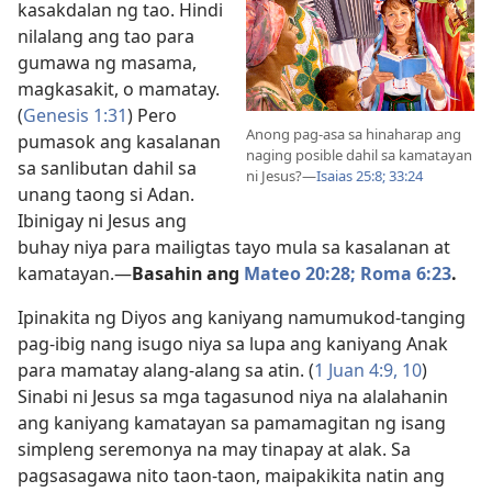
kasakdalan ng tao. Hindi
nilalang ang tao para
gumawa ng masama,
magkasakit, o mamatay.
(
Genesis 1:31
) Pero
Anong pag-asa sa hinaharap ang
pumasok ang kasalanan
naging posible dahil sa kamatayan
sa sanlibutan dahil sa
ni Jesus?—
Isaias 25:8;
33:24
unang taong si Adan.
Ibinigay ni Jesus ang
buhay niya para mailigtas tayo mula sa kasalanan at
kamatayan.—
Basahin ang
Mateo 20:28;
Roma 6:23
.
Ipinakita ng Diyos ang kaniyang namumukod-tanging
pag-ibig nang isugo niya sa lupa ang kaniyang Anak
para mamatay alang-alang sa atin. (
1 Juan 4:9, 10
)
Sinabi ni Jesus sa mga tagasunod niya na alalahanin
ang kaniyang kamatayan sa pamamagitan ng isang
simpleng seremonya na may tinapay at alak. Sa
pagsasagawa nito taon-taon, maipakikita natin ang