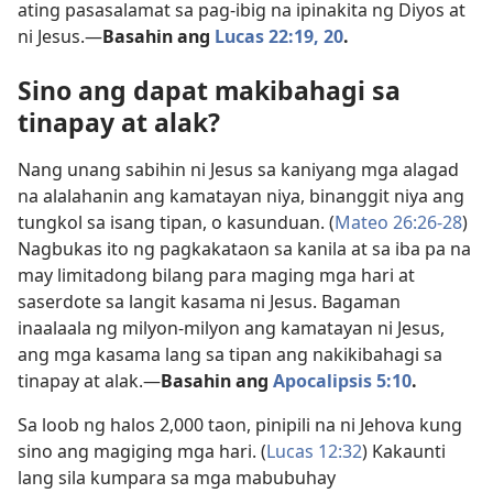
ating pasasalamat sa pag-ibig na ipinakita ng Diyos at
ni Jesus.—
Basahin ang
Lucas 22:19, 20
.
Sino ang dapat makibahagi sa
tinapay at alak?
Nang unang sabihin ni Jesus sa kaniyang mga alagad
na alalahanin ang kamatayan niya, binanggit niya ang
tungkol sa isang tipan, o kasunduan. (
Mateo 26:26-28
)
Nagbukas ito ng pagkakataon sa kanila at sa iba pa na
may limitadong bilang para maging mga hari at
saserdote sa langit kasama ni Jesus. Bagaman
inaalaala ng milyon-milyon ang kamatayan ni Jesus,
ang mga kasama lang sa tipan ang nakikibahagi sa
tinapay at alak.—
Basahin ang
Apocalipsis 5:10
.
Sa loob ng halos 2,000 taon, pinipili na ni Jehova kung
sino ang magiging mga hari. (
Lucas 12:32
) Kakaunti
lang sila kumpara sa mga mabubuhay