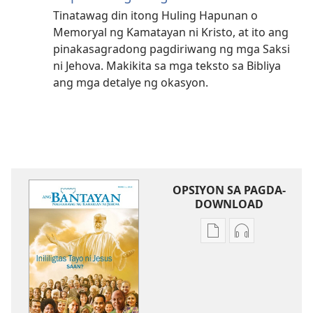
Tinatawag din itong Huling Hapunan o
Memoryal ng Kamatayan ni Kristo, at ito ang
pinakasagradong pagdiriwang ng mga Saksi
ni Jehova. Makikita sa mga teksto sa Bibliya
ang mga detalye ng okasyon.
OPSIYON SA PAGDA-
DOWNLOAD
Opsiyon
Opsiyon
sa
sa
pagda-
pagda-
download
download
ng
ng