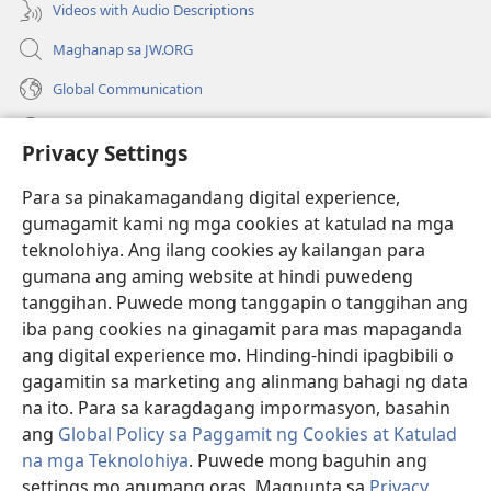
Videos with Audio Descriptions
Maghanap sa JW.ORG
Global Communication
Help
Privacy Settings
Donasyon
(may
Para sa pinakamagandang digital experience,
bubukas
gumagamit kami ng mga cookies at katulad na mga
na
Watchtower ONLINE LIBRARY™
teknolohiya. Ang ilang cookies ay kailangan para
(may
bagong
gumana ang aming website at hindi puwedeng
bubukas
window)
®
JW Hub
na
tanggihan. Puwede mong tanggapin o tanggihan ang
(may
bagong
bubukas
iba pang cookies na ginagamit para mas mapaganda
window)
®
JW Library
na
ang digital experience mo. Hinding-hindi ipagbibili o
bagong
gagamitin sa marketing ang alinmang bahagi ng data
window)
®
Watchtower Library
na ito. Para sa karagdagang impormasyon, basahin
ang
Global Policy sa Paggamit ng Cookies at Katulad
na mga Teknolohiya
. Puwede mong baguhin ang
settings mo anumang oras. Magpunta sa
Privacy