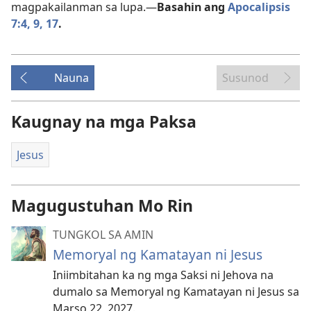
magpakailanman sa lupa.—
Basahin ang
Apocalipsis
7:4,
9,
17
.
Nauna
Susunod
Kaugnay na mga Paksa
Jesus
Magugustuhan Mo Rin
TUNGKOL SA AMIN
Memoryal ng Kamatayan ni Jesus
Iniimbitahan ka ng mga Saksi ni Jehova na
dumalo sa Memoryal ng Kamatayan ni Jesus sa
Marso 22, 2027.