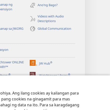
bubukas
anap ng
na
Ano’ng Bago?
ensiyon
bagong
window)
Videos with Audio
o
Descriptions
anap sa JW.ORG
Global Communication
asyon
chtower ONLINE
®
JW Hub
(may
RARY™
bubukas
®
®
na
ibrary
Watchtower Library
bagong
window)
hiya. Ang ilang cookies ay kailangan para
 pang cookies na ginagamit para mas
bahagi ng data na ito. Para sa karagdagang