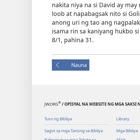
nakita niya na si David ay ma
loob at napabagsak nito si Gol
anong uri ng tao ang nagpalaki 
isama rin sa kaniyang hukbo si
8/1, pahina 31.
Nauna
®
JW.ORG
/ OPISYAL NA WEBSITE NG MGA SAKSI 
Turo ng Bibliya
Library
Sagot sa mga Tanong sa Bibliya
Mga Bibliya
Paliwanag sa mga Teksto sa
Aklat