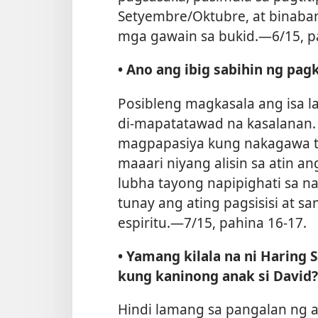
Setyembre/Oktubre, at binaban
mga gawain sa bukid.​—6/15, p
• Ano ang ibig sabihin ng pag
Posibleng magkasala ang isa la
di-mapatatawad na kasalanan. 
magpapasiya kung nakagawa ta
maaari niyang alisin sa atin ang
lubha tayong napipighati sa 
tunay ang ating pagsisisi at s
espiritu.​—7/15, pahina 16-17.
• Yamang kilala na ni Haring S
kung kaninong anak si David?
Hindi lamang sa pangalan ng am