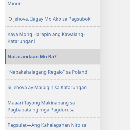
Minor
AARAL
Agosto 15,
2007
‘O Jehova, Ilagay Mo Ako sa Pagsubok’
Kaya Mong Harapin ang Kawalang-
Katarungan!
Natatandaan Mo Ba?
“Napakahalagang Regalo” sa Poland
Si Jehova ay Maibigin sa Katarungan
Maaari Tayong Makinabang sa
Pagbabata ng mga Pagdurusa
Pagsulat—Ang Kahalagahan Nito sa