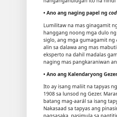
nangangahulugan ito na hindi 
• Ano ang naging papel ng
co
Lumilitaw na mas ginagamit ng
hanggang noong mga dulo ng 
siglo, ang mga gumagamit ng
alin sa dalawa ang mas mabut
eksperto na dahil madalas gam
naging mas pangkaraniwan ang
• Ano ang Kalendaryong Geze
Ito ay isang maliit na tapyas
1908 sa lunsod ng Gezer. Marami
batang mag-aarál sa isang tapy
Nakasaad sa tapyas ang pinasi
pagsasaka, pasimula sa pagtit