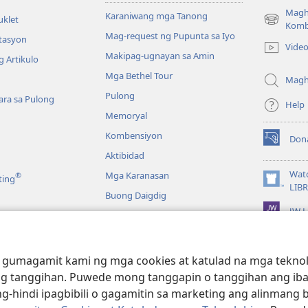
Magh
Karaniwang mga Tanong
uklet
(may
Komb
Mag-request ng Pupunta sa Iyo
bubukas
itasyon
Vide
na
Makipag-ugnayan sa Amin
 Artikulo
bagong
Mga Bethel Tour
window)
Magh
Pulong
ra sa Pulong
Help
Memoryal
Kombensiyon
Don
(may
Aktibidad
bubukas
na
Wat
Mga Karanasan
®
ting
bagong
(may
LIB
Buong Daigdig
window)
bubukas
JW L
na
bagong
a
window)
g Bibliya—Audio
 gumagamit kami ng mga cookies at katulad na mga teknolo
g tanggihan. Puwede mong tanggapin o tanggihan ang iba
g-hindi ipagbibili o gagamitin sa marketing ang alinmang 