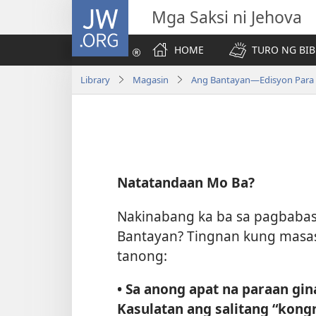
JW.ORG
Mga Saksi ni Jehova
HOME
TURO NG BIB
Library
Magasin
Ang Bantayan—Edisyon Para s
Natatandaan Mo Ba?
Nakinabang ka ba sa pagbabas
Bantayan? Tingnan kung mas
tanong:
• Sa anong apat na paraan gi
Kasulatan ang salitang “kong