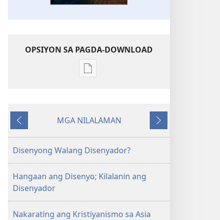
OPSIYON SA PAGDA-DOWNLOAD
Opsiyon
sa
pagda-
download
MGA NILALAMAN
ng
Nauna
Susunod
publikasyon
ANG
Disenyong Walang Disenyador?
BANTAYAN
—
Hangaan ang Disenyo; Kilalanin ang
EDISYON
Disenyador
PARA
SA
Nakarating ang Kristiyanismo sa Asia
PAG-