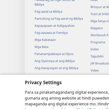
Bibliya
Brosyur at B
Pag-aaral sa Bibliya
Tract at Imb
Pantulong sa Pag-aaral ng Bibliya
Mga Serye ng
Kapayapaan at Kaligayahan
Magasin
Pag-aasawa at Pamilya
Workbook Pa
Mga Kabataan
Programa
Mga Bata
Index
Pananampalataya sa Diyos
Tagubilin
Ang Siyensiya at ang Bibliya
JW Broadcas
Ang Kasaysayan at ang Bibliya
Video
Musika
Privacy Settings
Audio Dram
Pagbabasa n
Para sa pinakamagandang digital experience,
Drama
gumana ang aming website at hindi puweden
mapaganda ang digital experience mo. Hindin