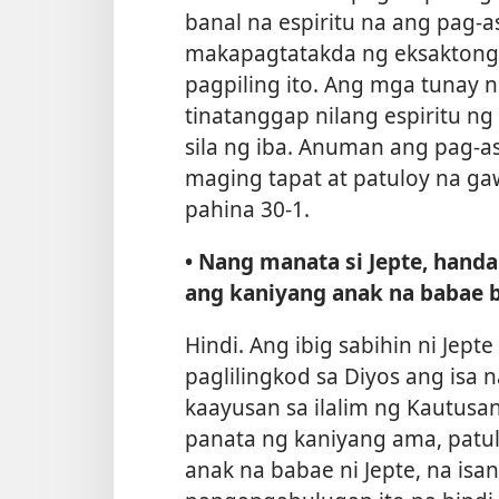
banal na espiritu na ang pag-as
makapagtatakda ng eksaktong 
pagpiling ito. Ang mga tunay 
tinatanggap nilang espiritu ng
sila ng iba. Anuman ang pag-as
maging tapat at patuloy na ga
pahina 30-1.
• Nang manata si Jepte, handa
ang kaniyang anak na babae 
Hindi. Ang ibig sabihin ni Jept
paglilingkod sa Diyos ang isa 
kaayusan sa ilalim ng Kautusan
panata ng kaniyang ama, patul
anak na babae ni Jepte, na isa