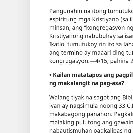
Pangunahin na itong tumutuko
espiritung mga Kristiyano (sa i
minsan, ang “kongregasyon ng 
Kristiyanong nabubuhay sa isa
Ikatlo, tumutukoy rin ito sa lah
ang termino ay maaari ding tu
kongregasyon.​—4/15, pahina 2
• Kailan matatapos ang pagpi
ng makalangit na pag-asa?
Walang tiyak na sagot ang Bibl
iyan ay nagsimula noong 33 C.
makabagong panahon. Pagkalipa
malaking pulutong ang gawain
nabautismuhan pagkalipas ng