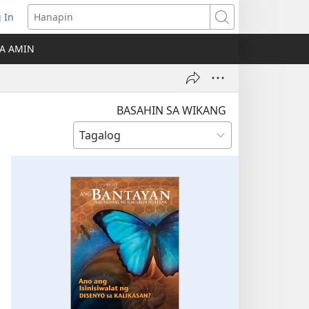
 In
Hanapin
ukas
A AMIN
ong
ow)
BASAHIN SA WIKANG