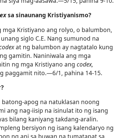
na siya mag-aasawa.​—5/15, pahina 9-10.
dex
sa sinaunang Kristiyanismo?
 mga Kristiyano ang rolyo, o balumbon,
unang siglo C.E. Nang sumunod na
codex
at ng balumbon ay nagtatalo kung
ing gamitin. Naniniwala ang mga
itin ng mga Kristiyano ang
codex,
 paggamit nito.​—6/1, pahina 14-15.
r?
 ng batong-apog na natuklasan noong
 ang nag-iisip na isinulat ito ng isang
as bilang kaniyang takdang-aralin.
mpleng bersiyon ng isang kalendaryo ng
ipon ng ani sa buwan na tumatapat sa