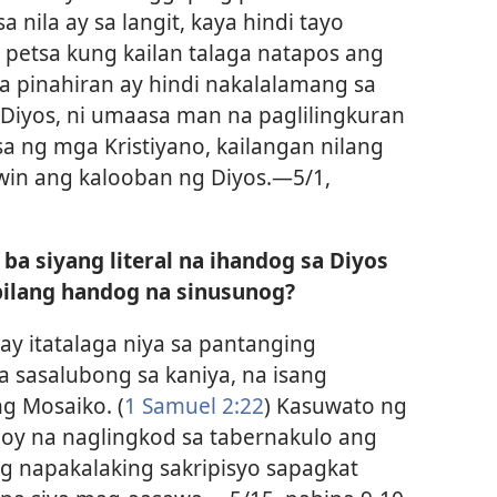
a nila ay sa langit, kaya hindi tayo
petsa kung kailan talaga natapos ang
na pinahiran ay hindi nakalalamang sa
 Diyos, ni umaasa man na paglilingkuran
a ng mga Kristiyano, kailangan nilang
win ang kalooban ng Diyos.​—5/1,
 ba siyang literal na ihandog sa Diyos
bilang handog na sinusunog?
e ay itatalaga niya sa pantanging
na sasalubong sa kaniya, na isang
g Mosaiko. (
1 Samuel 2:22
) Kasuwato ng
oy na naglingkod sa tabernakulo ang
ng napakalaking sakripisyo sapagkat