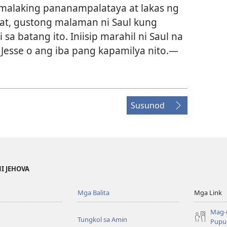
y malaking pananampalataya at lakas ng
iat, gustong malaman ni Saul kung
sa batang ito. Iniisip marahil ni Saul na
 Jesse o ang iba pang kapamilya nito.​—
Susunod
NI JEHOVA
Mga Balita
Mga Link
Mag-
Tungkol sa Amin
Pupun