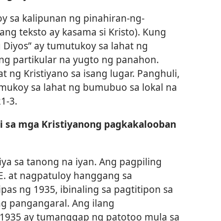
y sa kalipunan ng pinahiran-ng-
lang teksto ay kasama si Kristo). Kung
Diyos” ay tumutukoy sa lahat ng
ng partikular na yugto ng panahon.
at ng Kristiyano sa isang lugar. Panghuli,
mukoy sa lahat ng bumubuo sa lokal na
1-3.
li sa mga Kristiyanong pagkakalooban
iya sa tanong na iyan. Ang pagpiling
E. at nagpatuloy hanggang sa
s ng 1935, ibinaling sa pagtitipon sa
g pangangaral. Ang ilang
 1935 ay tumanggap ng patotoo mula sa