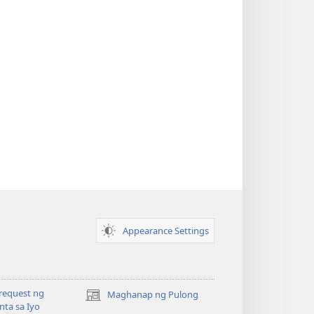
Appearance Settings
request ng
Maghanap ng Pulong
(may
ta sa Iyo