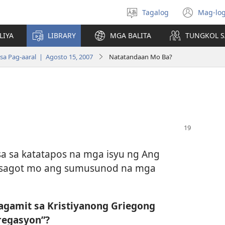
Tagalog
Mag-log
Pumili
(may
ng
bub
LIYA
LIBRARY
MGA BALITA
TUNGKOL S
wika
na
bag
a Pag-aaral | Agosto 15, 2007
Natatandaan Mo Ba?
wind
a sa katatapos na mga isyu ng Ang
asagot mo ang sumusunod na mga
nagamit sa Kristiyanong Griegong
regasyon”?