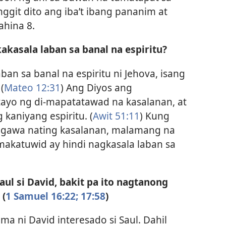
ggit dito ang iba’t ibang pananim at
ahina 8.
kakasala laban sa banal na espiritu?
ban sa banal na espiritu ni Jehova, isang
(
Mateo 12:31
) Ang Diyos ang
yo ng di-mapatatawad na kasalanan, at
 kaniyang espiritu. (
Awit 51:11
) Kung
nagawa nating kasalanan, malamang na
amakatuwid ay hindi nagkasala laban sa
aul si David, bakit pa ito nagtanong
 (
1 Samuel 16:22;
17:58
)
a ni David interesado si Saul. Dahil