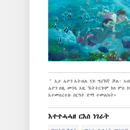
a
እታ
ኤዮን
እትብል ናይ ግሪኽኛ ቓል፡ ኣብ
ኤዮን
በዚ መገዲ እዚ ኽትትርጐም ከላ ምስ
ኮ
እተመስረተሉ ስርዓት ድማ ተመልክት።
እተተሓሓዘ ርእሰ ነገራት