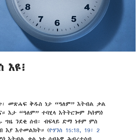
 እዩ፧
፡ መጽሓፍ ቅዱስ ነታ “ዓለም” እትብል ቃል
ና። እታ “ዓለም” ተባሂላ እትትርጐም
ኮስሞስ
 ግዜ ንደቂ ሰብ፡ ብፍላይ ድማ ነቶም ምስ
ብ እያ እተመልክት። (
ዮሃንስ 15:18, 19፣
2
ሞስ
እትብል ቃል ነቲ ሰብኣዊ ሕብረተሰብ