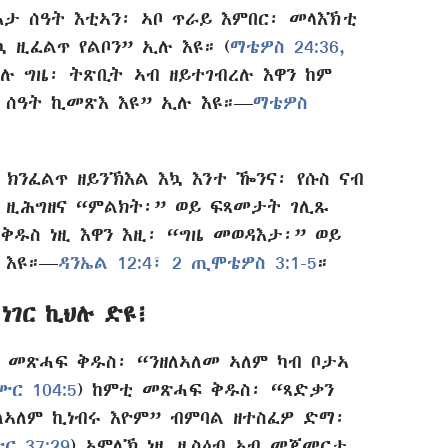
እታ ሰዓት እቲኣን፡ ኣቦ ጥራይ እምበር፡ መላእኽቲ
 ዚፈልጥ የልቦን” ኢሉ እዩ። (
ማቴዎስ 24:36,
ሉ ግዜ፡ ትጽቢት ኣብ ዘይተገብረሉ እዋን ከም
 ሰዓት ኪመጽእ እዩ” ኢሉ እዩ።—
ማቴዎስ
ክንፈልጥ ዘይንኽእል እኳ እንተ ዀንና፡ የሱስ ናብ
 ዚሕግዘና “ምልክት፡” ወይ ፍጻመታት ገሊጹ
ቅዱስ ነዚ እዋን እዚ፡ “ግዜ መወዳእታ፡” ወይ
 እዩ።—
ዳንኤል 12:4፣
2 ጢሞቴዎስ 3:1-5
።
ነገር ኪህሉ ድዩ፧
 መጽሓፍ ቅዱስ፡ “ንዘለኣለመ ኣለም ካብ ቦታኣ
ር 104:5
) ከምቲ መጽሓፍ ቅዱስ፡ “ጻድቃን
ለኣለም ኪነብሩ እዮም” ብምባል ዘተስፈዎ ድማ፡
 37:29
) ኣምላኽ ነዚ ዚስዕብ ኣብ መጀመርታ