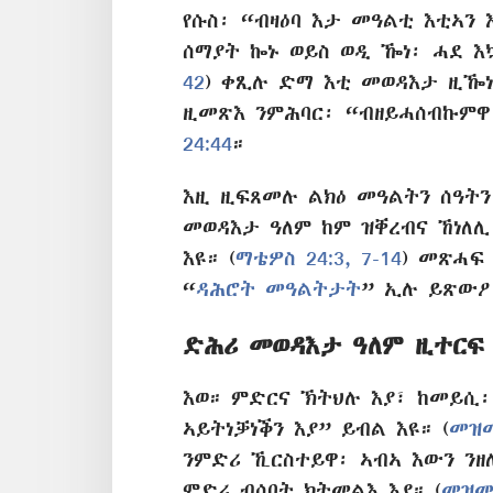
የሱስ፡ “ብዛዕባ እታ መዓልቲ እቲኣን 
ሰማያት ኰኑ ወይስ ወዲ ዀነ፡ ሓደ እኳ
42
) ቀጺሉ ድማ እቲ መወዳእታ ዚዀነ
ዚመጽእ ንምሕባር፡ “ብዘይሓሰብኩምዋ
24:44
።
እዚ ዚፍጸመሉ ልክዕ መዓልትን ሰዓትን 
መወዳእታ ዓለም ከም ዝቐረብና ኸነለሊ
እዩ። (
ማቴዎስ 24:3,
7-14
) መጽሓፍ 
“
ዳሕሮት መዓልትታት
” ኢሉ ይጽውዖ
ድሕሪ መወዳእታ ዓለም ዚተርፍ 
እወ። ምድርና ኽትህሉ እያ፣ ከመይሲ፡
ኣይትነቓነቕን እያ” ይብል እዩ። (
መዝሙ
ንምድሪ ኺርስተይዋ፡ ኣብኣ እውን ንዘ
ምድሪ ብሰባት ክትመልእ እያ። (
መዝሙር