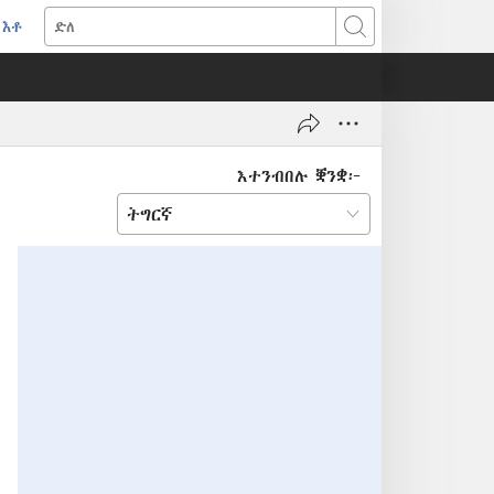
እቶ
(opens
ድለ
new
window)
እተንብበሉ ቛንቋ፦