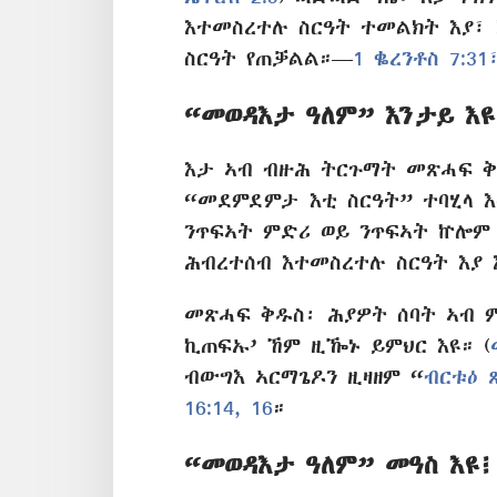
እተመስረተሉ ስርዓት ተመልክት እያ፣ 
ስርዓት የጠቓልል።—
1 ቈረንቶስ 7:31
“መወዳእታ ዓለም” እንታይ እዩ
እታ ኣብ ብዙሕ ትርጉማት መጽሓፍ ቅ
“መደምደምታ እቲ ስርዓት” ተባሂላ እ
ንጥፍኣት ምድሪ ወይ ንጥፍኣት ኵሎም 
ሕብረተሰብ እተመስረተሉ ስርዓት እያ
መጽሓፍ ቅዱስ፡ ሕያዎት ሰባት ኣብ 
ኪጠፍኡ’ ኸም ዚዀኑ ይምህር እዩ። (
ብውግእ ኣርማጌዶን ዚዛዘም “
ብርቱዕ 
16:14,
16
።
“መወዳእታ ዓለም” መዓስ እዩ፧