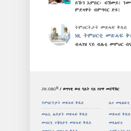
ይኹን እምበር፡ ብኸመይ፧ ንመ
ምድላዋት ብምግባር ድዩ፧
ትምህርትታት መጽሓፍ ቅዱስ
ነዚ ትምህርቲ መጽሓፍ ቅ
ብሓገዝ ናይ ብሕቲ መምህር ብ
®
JW.ORG
/ ወግዓዊ ወብ ሳይት ናይ የሆዋ መሰኻኽር
ትምህርትታት መጽሓፍ ቅዱስ
ቤተ መጻሕፍቲ
መልሲ ሕቶታት መጽሓፍ ቅዱስ
መጽሓፍ ቅዱስ
መብርሂ ጥቕስታት መጽሓፍ ቅዱስ
መጻሕፍቲ