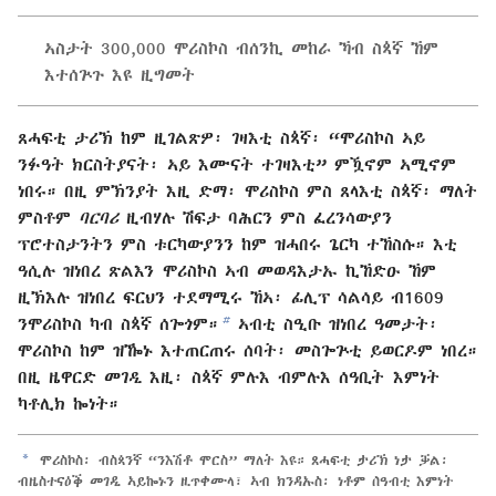
ኣስታት 300,000 ሞሪስኮስ ብሰንኪ መከራ ኻብ ስጳኛ ኸም
እተሰጕጉ እዩ ዚግመት
ጸሓፍቲ ታሪኽ ከም ዚገልጽዎ፡ ገዛእቲ ስጳኛ፡ “ሞሪስኮስ ኣይ
ንፉዓት ክርስትያናት፡ ኣይ እሙናት ተገዛእቲ” ምዃኖም ኣሚኖም
ነበሩ። በዚ ምኽንያት እዚ ድማ፡ ሞሪስኮስ ምስ ጸላእቲ ስጳኛ፡ ማለት
ምስቶም
ባርባሪ
ዚብሃሉ ሽፍታ ባሕርን ምስ ፈረንሳውያን
ፕሮተስታንትን ምስ ቱርካውያንን ከም ዝሓበሩ ጌርካ ተኸስሱ። እቲ
ዓሲሉ ዝነበረ ጽልእን ሞሪስኮስ ኣብ መወዳእታኡ ኪኸድዑ ኸም
ዚኽእሉ ዝነበረ ፍርህን ተደማሚሩ ኸኣ፡ ፊሊፕ ሳልሳይ ብ1609
b
ንሞሪስኮስ ካብ ስጳኛ ሰጐጎም።
ኣብቲ ስዒቡ ዝነበረ ዓመታት፡
ሞሪስኮስ ከም ዝዀኑ እተጠርጠሩ ሰባት፡ መስጐጕቲ ይወርዶም ነበረ።
በዚ ዜዋርድ መገዲ እዚ፡ ስጳኛ ምሉእ ብምሉእ ሰዓቢት እምነት
ካቶሊክ ኰነት።
a
ሞሪስኮስ፡ ብስጳንኛ “ንእሽቶ ሞርስ” ማለት እዩ። ጸሓፍቲ ታሪኽ ነታ ቓል፡
ብዜስተናዕቕ መገዲ ኣይኰኑን ዚጥቀሙላ፣ ኣብ ክንዳኡስ፡ ነቶም ሰዓብቲ እምነት