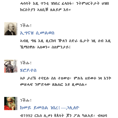
ሓሳባት እዚ ጥንቲ ዝነበረ ፈላስፋ፡ ንትምህርትታት ህዝበ
ክርስትያን ኣጸቢቑ ጸልይዎ እዩ።
ንቕሑ!
ኢግናዝ ሲመልወስ
ኣብዚ ግዜ እዚ ዚርከባ ዅለን ስድራ ቤታት ነዚ ሰብ እዚ
ኼማስዋሉ ኣለወን። ስለምንታይ፧
ንቕሑ!
ሄሮዶተስ
ኣቦ ታሪኽ ተባሂሉ ስለ ተጸውዐ፡ ምሉእ ህይወቱ ነዛ እንኮ
መጽሓፍ ንምድላው ዘሕለፎ እዩ ዚመስል።
ንቕሑ!
ከመይ ይመስል ነበረ፧—ጋሊለዮ
ብ1992 ርእሰ ሊቃነ ጳጳሳት ጆን ፖል ካልኣይ፡ ብዛዕባ