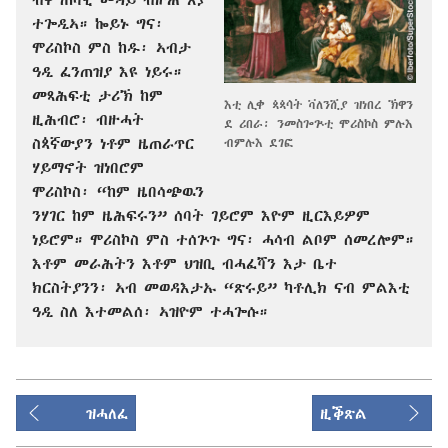
ተጐዲኣ። ኰይኑ ግና፡
ሞሪስኮስ ምስ ከዱ፡ ኣብታ
ዓዲ ፈንጠዝያ እዩ ነይሩ።
መጻሕፍቲ ታሪኽ ከም
እቲ ሊቀ ጳጳሳት ቫለንሺያ ዝነበረ ኽዋን
ዚሕብሮ፡ ብዙሓት
ደ ሪበራ፡ ንመስጐጕቲ ሞሪስኮስ ምሉእ
ስጳኛውያን ነቶም ዜጠራጥር
ብምሉእ ደገፎ
ሃይማኖት ዝነበሮም
ሞሪስኮስ፡ “ከም ዜበሳጭዉን
ንሃገር ከም ዜሕፍሩን” ሰባት ገይሮም እዮም ዚርእይዎም
ነይሮም። ሞሪስኮስ ምስ ተሰጕጉ ግና፡ ሓሳብ ልቦም ሰመረሎም።
እቶም መራሕትን እቶም ህዝቢ ብሓፈሻን እታ ቤተ
ክርስትያንን፡ ኣብ መወዳእታኡ “ጽሩይ” ካቶሊክ ናብ ምልእቲ
ዓዲ ስለ እተመልሰ፡ ኣዝዮም ተሓጐሱ።
ዝሓለፈ
ዚቕጽል