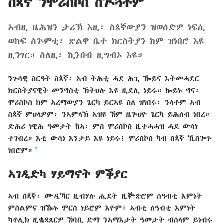
ስጳኛ ንሞሪስኮስ ሰጒጓቶም
ኣብዚ ዜሕዝን ታሪኽ እዚ፡ ስጳኛውያን ዝወሰድዎ ነፍሲ
ወከፍ ስጕምቲ፡ ጽልዋ ቤተ ክርስትያን ከም ዝነበሮ እዩ
ዚንገር። ስለዚ፡ ኪንበብ ዚግብኦ እዩ።
ንጉሳዊ ስርዓት ስጳኛ፡ ኣብ ትሕቲ ሓደ ሕጊ ዀይና እትመሓደር
ክርስትያናዊት መንግስቲ ኽትህሉ እዩ ዚደሊ ነይሩ። ኰይኑ ግና፡
ሞሪስኮስ ከም ኣረማውያን ጌርካ ይርኣዩ ስለ ዝነበሩ፡ ንሳቶም ኣብ
ስጳኛ ምህላዎም፡ ንኣምላኽ ኣዝዩ ኸም ዜጕህዮ ጌርካ ይሕሰብ ነበረ።
ድሕሪ ነዊሕ ዓመታት ከኣ፡ ምስ ሞሪስኮስ ዚተሓሓዝ ሓደ ውሳነ
ተገብረ። እቲ ውሳነ እንታይ እዩ ነይሩ፧ ሞሪስኮስ ካብ ስጳኛ ኺስጐጉ
a
ነበሮም።
ኣገዲድካ ሃይማኖት ምቕያር
ኣብ ስጳኛ፡ ሙዲኻር ዚብሃሉ ሒደት ዚቝጽሮም ሰዓብቲ እምነት
ምስልምና ዝዀኑ ሞርስ ነይሮም እዮም፣ ኣብቲ ሰዓብቲ እምነት
ካቶሊክ ዚቈጻጸርዎ ኸባቢ ድማ ንኣማእታት ዓመታት ብሰላም ይነብሩ