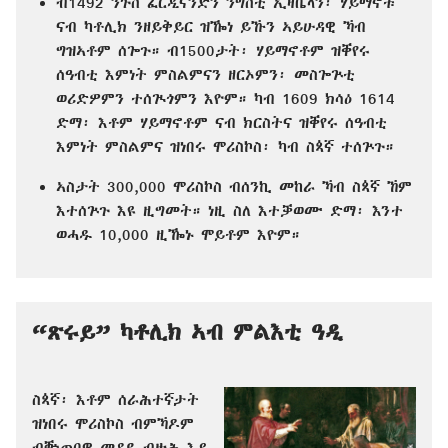
ብ1492 ንጉስ ፈርዲናንድን ንግስቲ ኢዛቤላን፡ ሃይማኖቱ
ናብ ካቶሊክ ንዘይቅይር ዝዀነ ይኹን ኣይሁዳዊ ኻብ
ግዝኣቶም ሰጐጉ። ብ1500ታት፡ ሃይማኖቶም ዝቐየሩ
ሰዓብቲ እምነት ምስልምናን ዘርኦምን፡ መስጐጕቲ
ወሪድዎምን ተሰጒጎምን እዮም። ካብ 1609 ክሳዕ 1614
ድማ፡ እቶም ሃይማኖቶም ናብ ክርስትና ዝቐየሩ ሰዓብቲ
እምነት ምስልምና ዝነበሩ ሞሪስኮስ፡ ካብ ስጳኛ ተሰጕጉ።
ኣስታት 300,000 ሞሪስኮስ ብሰንኪ መከራ ኻብ ስጳኛ ኸም
እተሰጕጉ እዩ ዚግመት። ነዚ ስለ እተቓወሙ ድማ፡ እንተ
ወሓዱ 10,000 ዚዀኑ ሞይቶም እዮም።
“ጽሩይ” ካቶሊክ ኣብ ምልእቲ ዓዲ
ስጳኛ፡ እቶም ሰራሕተኛታት
ዝነበሩ ሞሪስኮስ ብምኻዶም
ብቝጠባዊ መዳይ ብዙሕ እያ