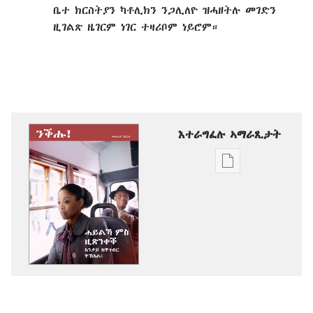
ቤተ ክርስትያን ካቶሊክን ንጋሊለዮ ዝሓዘትሉ መገድን
ዚገልጽ ዜገርም ነገር ተዛሪቦም ነይሮም።
እተራግፈሉ ኣማራጺታት
ዲጂታዊ
ሕታማት
ንምርጋፍ
ዚኸውን
ኣማራጺታት
ንቕሑ!
ሓይልኻ
ምስ
ዚጽንቀቕ