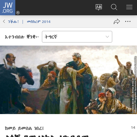
JW.ORG
እቶ
(opens
ቋንቋ
ኣብ
ዝር
new
ወብ
JW.ORG
ኣር
ንቕሑ! | መስከረም 2014
window)
ሳይት
ድለ
ቀይር
እተንብበሉ ቛንቋ፦
ከመይ ይመስል ነበረ፧