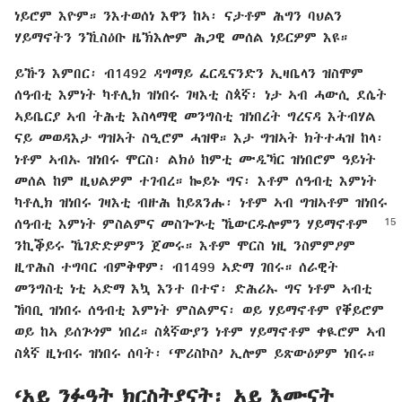
ነይሮም እዮም። ንእተወሰነ እዋን ከኣ፡ ናታቶም ሕግን ባህልን
ሃይማኖትን ንኺስዕቡ ዜኽእሎም ሕጋዊ መሰል ነይርዎም እዩ።
ይኹን እምበር፡ ብ1492 ዳግማይ ፈርዲናንድን ኢዛቤላን ዝስሞም
ሰዓብቲ እምነት ካቶሊክ ዝነበሩ ገዛእቲ ስጳኛ፡ ነታ ኣብ ሓውሲ ደሴት
ኣይቤርያ ኣብ ትሕቲ እስላማዊ መንግስቲ ዝነበረት ግረናዳ እትብሃል
ናይ መወዳእታ ግዝኣት ስዒሮም ሓዝዋ። እታ ግዝኣት ክትተሓዝ ከላ፡
ነቶም ኣብኡ ዝነበሩ ሞርስ፡ ልክዕ ከምቲ ሙዲኻር ዝነበሮም ዓይነት
መሰል ከም ዚህልዎም ተገብረ። ኰይኑ ግና፡ እቶም ሰዓብቲ እምነት
ካቶሊክ ዝነበሩ ገዛእቲ ብዙሕ ከይጸንሑ፡ ነቶም ኣብ ግዝኣቶም ዝነበሩ
ሰዓብቲ እምነት ምስልምና
መስጐጕቲ ኼውርዱሎምን ሃይማኖቶም
ንኪቕይሩ ኼገድድዎምን ጀመሩ። እቶም ሞርስ ነዚ ንስምምዖም
ዚጥሕስ ተግባር ብምቅዋም፡ ብ1499 ኣድማ ገበሩ። ሰራዊት
መንግስቲ ነቲ ኣድማ እኳ እንተ በተኖ፡ ድሕሪኡ ግና ነቶም ኣብቲ
ኸባቢ ዝነበሩ ሰዓብቲ እምነት ምስልምና፡ ወይ ሃይማኖቶም የቐይሮም
ወይ ከኣ ይሰጕጎም ነበረ። ስጳኛውያን ነቶም ሃይማኖቶም ቀዪሮም ኣብ
ስጳኛ ዚነብሩ ዝነበሩ ሰባት፡ ‘ሞሪስኮስ’ ኢሎም ይጽውዕዎም ነበሩ።
‘ኣይ ንፉዓት ክርስትያናት፡ ኣይ እሙናት