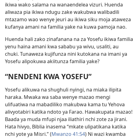
ikiwa wako salama na wanaendelea vizuri. Huenda
aliwaza pia ikiwa ndugu zake wakubwa walibadili
mtazamo wao wenye jeuri au ikiwa siku moja ataweza
kufanya amani na familia yake na kuwa pamoja nao.
Huenda hali zako zinafanana na za Yosefu ikiwa familia
yenu haina amani kwa sababu ya wivu, usaliti, au
chuki. Tunaweza kujifunza nini kutokana na imani ya
Yosefu alipokuwa akiitunza familia yake?
“NENDENI KWA YOSEFU”
Yosefu alikuwa na shughuli nyingi, na miaka ilipita
haraka. Mwaka wa saba wenye mazao mengi
ulifuatiwa na mabadiliko makubwa kama tu Yehova
alivyotabiri katika ndoto ya Farao. Hawakupata mazao!
Baada ya muda mfupi njaa iliathiri nchi zote za jirani.
Hata hivyo, Biblia inasema “mkate ulipatikana katika
nchi yote ya Misri.” (
Mwanzo 41:54
) Ni wazi kwamba