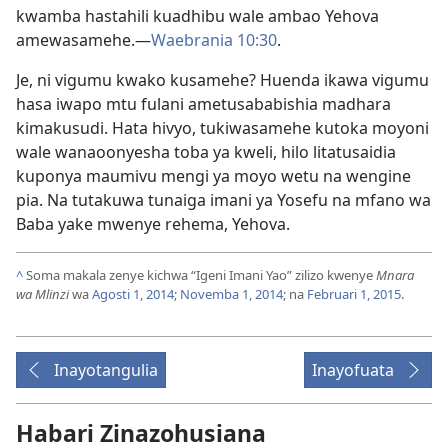
kwamba hastahili kuadhibu wale ambao Yehova
amewasamehe.—
Waebrania 10:30
.
Je, ni vigumu kwako kusamehe? Huenda ikawa vigumu
hasa iwapo mtu fulani ametusababishia madhara
kimakusudi. Hata hivyo, tukiwasamehe kutoka moyoni
wale wanaoonyesha toba ya kweli, hilo litatusaidia
kuponya maumivu mengi ya moyo wetu na wengine
pia. Na tutakuwa tunaiga imani ya Yosefu na mfano wa
Baba yake mwenye rehema, Yehova.
^
Soma makala zenye kichwa “Igeni Imani Yao” zilizo kwenye
Mnara
wa Mlinzi
wa
Agosti 1, 2014
;
Novemba 1, 2014
; na
Februari 1, 2015
.
Inayotangulia
Inayofuata
Habari Zinazohusiana