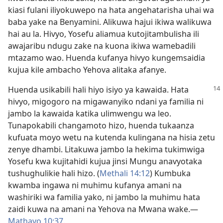
kiasi fulani iliyokuwepo na hata angehatarisha uhai wa
baba yake na Benyamini. Alikuwa hajui ikiwa walikuwa
hai au la. Hivyo, Yosefu aliamua kutojitambulisha ili
awajaribu ndugu zake na kuona ikiwa wamebadili
mtazamo wao. Huenda kufanya hivyo kungemsaidia
kujua kile ambacho Yehova alitaka afanye.
Huenda usikabili hali hiyo isiyo ya kawaida. Hata
hivyo, migogoro na migawanyiko ndani ya familia ni
jambo la kawaida katika ulimwengu wa leo.
Tunapokabili changamoto hizo, huenda tukaanza
kufuata moyo wetu na kutenda kulingana na hisia zetu
zenye dhambi. Litakuwa jambo la hekima tukimwiga
Yosefu kwa kujitahidi kujua jinsi Mungu anavyotaka
tushughulikie hali hizo. (
Methali 14:12
) Kumbuka
kwamba ingawa ni muhimu kufanya amani na
washiriki wa familia yako, ni jambo la muhimu hata
zaidi kuwa na amani na Yehova na Mwana wake.—
Mathayo 10:37
.