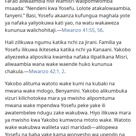
Farao aliwaambia hivi Wamisri walipomwomba
msaada: “Nendeni kwa Yosefu. Lolote atakalowaambia,
fanyeni.” Basi, Yosefu akaanza kufungua maghala yote
ya nafaka yaliyokuwa kati yao, na watu wakaweza
kununua walichohitaji.—
Mwanzo 41:55, 56
.
Hali zilikuwa ngumu katika nchi za jirani. Familia ya
Yosefu ilikuwa ikiteseka katika nchi ya Kanaani. Yakobo
aliyezeeka aliposikia kwamba nafaka ilipatikana Misri,
aliwaambia wana wake waende huko kununua
chakula.—
Mwanzo 42:1, 2
.
Yakobo alituma watoto wake kumi na kubaki na
mwana wake mdogo, Benyamini. Yakobo alikumbuka
vizuri kilichotokea mara ya mwisho alipomtuma
mwana wake mpendwa Yosefu peke yake ili
awatembelee ndugu zake wakubwa. Hiyo ilikuwa mara
ya mwisho kwa Yakobo kumwona mtoto wake. Watoto
wake wakubwa walileta vazi maridadi—alilopewa
Yosefu na baba yake kama wonyesho wa upendo na