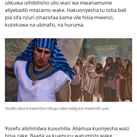
ulikuwa uthibitisho ulio wazi wa mwanamume
aliyebadili mtazamo wake. Hakuonyesha tu toba bali
pia sifa nzuri zinazofaa kama vile hisia-mwenzi,
kutokuwa na ubinafsi, na huruma.
Yosefu aliona kwamba ndugu zake walijutia matendo yao
Yosefu alishindwa kuvumilia. Aliamua kuonyesha wazi
hisia zake. Baada ya kuamuru watumishi wake