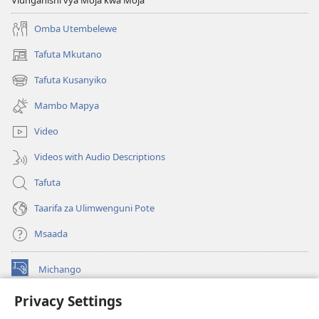
Omba Utembelewe
Tafuta Mkutano
(opens
new
Tafuta Kusanyiko
(opens
window)
new
Mambo Mapya
window)
Video
Videos with Audio Descriptions
Tafuta
Taarifa za Ulimwenguni Pote
Msaada
Michango
(opens
new
Privacy Settings
window)
Watchtower MAKTABA KWENYE MTANDAO™
(opens