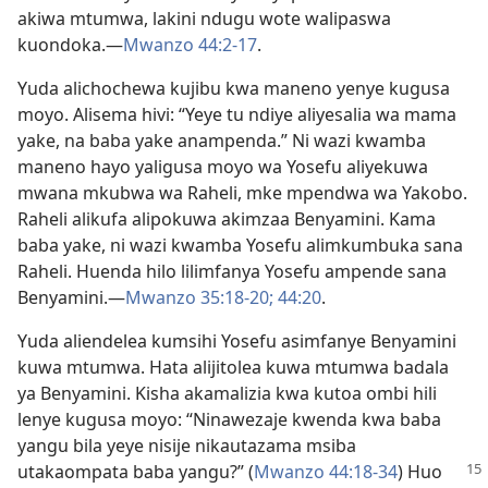
akiwa mtumwa, lakini ndugu wote walipaswa
kuondoka.—
Mwanzo 44:2-17
.
Yuda alichochewa kujibu kwa maneno yenye kugusa
moyo. Alisema hivi: “Yeye tu ndiye aliyesalia wa mama
yake, na baba yake anampenda.” Ni wazi kwamba
maneno hayo yaligusa moyo wa Yosefu aliyekuwa
mwana mkubwa wa Raheli, mke mpendwa wa Yakobo.
Raheli alikufa alipokuwa akimzaa Benyamini. Kama
baba yake, ni wazi kwamba Yosefu alimkumbuka sana
Raheli. Huenda hilo lilimfanya Yosefu ampende sana
Benyamini.—
Mwanzo 35:18-20;
44:20
.
Yuda aliendelea kumsihi Yosefu asimfanye Benyamini
kuwa mtumwa. Hata alijitolea kuwa mtumwa badala
ya Benyamini. Kisha akamalizia kwa kutoa ombi hili
lenye kugusa moyo: “Ninawezaje kwenda kwa baba
yangu bila yeye nisije nikautazama msiba
utakaompata baba yangu?” (
Mwanzo
44:18-34
) Huo