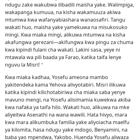
ndugu zake wakubwa ilibadili maisha yake. Walimpiga,
wakapanga kumuua, na kisha wakamuuza akiwa
mtumwa kwa wafanyabiashara wanaosafiri. Tangu
wakati huo, maisha yake yamekuwa na misukosuko
mingi. Kwa miaka mingi, alikuwa mtumwa na kisha
akafungwa gerezani—akifungwa kwa pingu za chuma
kwa kipindi fulani cha wakati. Lakini sasa, yeye ni
mtawala wa pili baada ya Farao, katika taifa lenye
nguvu la Misri!
*
Kwa miaka kadhaa, Yosefu ameona mambo
yakitendeka kama Yehova alivyotabiri. Misri ilikuwa
katika kipindi kilichotabiriwa cha miaka saba yenye
mavuno mengi, na Yosefu alisimamia kuwekwa akiba
kwa nafaka ya taifa hilo. Wakati huo, alikuwa na mke
aliyeitwa Asenathi na wana wawili. Hata hivyo, mara
kwa mara alikumbuka familia yake aliyoiacha maelfu
ya kilomita, hasa ndugu yake mdogo, Benyamini, na
baba yao mpendwa, Yakobo. Huenda Yosefu aliwaza