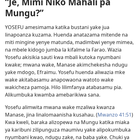
“Je, Mimi Niko Mahali pa
Mungu?”
YOSEFU amesimama katika bustani yake jua
linapoanza kuzama. Huenda anatazama mitende na
miti mingine yenye matunda, madimbwi yenye mimea,
na mbele kidogo jumba la kifalme la Farao. Wazia
Yosefu akisikia sauti kwa mbali kutoka nyumbani
kwake; mwana wake, Manase akimchekesha ndugu
yake mdogo, Efraimu. Yosefu huenda aliwazia mke
wake akitabasamu anapowaona watoto wake
wakicheza pamoja. Hilo lilimfanya atabasamu pia.
Alikumbuka kwamba amebarikiwa sana.
Yosefu alimwita mwana wake mzaliwa kwanza
Manase, jina linalomaanisha kusahau. (
Mwanzo 41:51
)
Kwa kweli, baraka alizopewa na Mungu katika miaka
ya karibuni zilipunguza maumivu yake alipokumbuka
nyumbani kwao, ndugu zake, na baba yake. Chuki ya