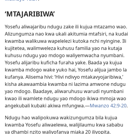
‘MTAJARIBIWA’
Yosefu aliwajaribu ndugu zake ili kujua mtazamo wao.
Alizungumza nao kwa ukali akitumia mtafsiri, na kudai
kwamba walikuwa wapelelezi kutoka nchi nyingine. Ili
kujitetea, walimweleza kuhusu familia yao na kutaja
kuhusu ndugu yao mdogo waliyemwacha nyumbani.
Yosefu alijaribu kuficha furaha yake. Baada ya kujua
kwamba mdogo wake yuko hai, Yosefu alijua jambo la
kufanya. Alisema hivi: ‘Hivi ndivyo mtakavyojaribiwa,’
kisha akawaambia kwamba ni lazima amwone ndugu
yao mdogo. Baadaye, aliwaruhusu warudi nyumbani
kwao ili wamlete ndugu yao mdogo ikiwa mmoja wao
angekubali kubaki akiwa mfungwa.—
Mwanzo 42:9-20
.
Ndugu hao walipokuwa wakizungumza bila kujua
kwamba Yosefu aliwaelewa, walijilaumu kwa sababu
ya dhambi nzito waliyofanya miaka 20 iliyopita.