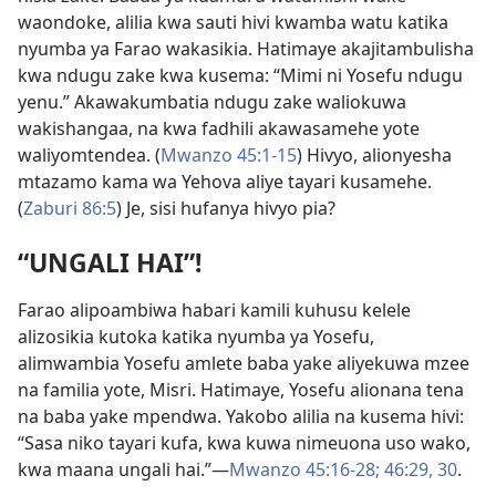
waondoke, alilia kwa sauti hivi kwamba watu katika
nyumba ya Farao wakasikia. Hatimaye akajitambulisha
kwa ndugu zake kwa kusema: “Mimi ni Yosefu ndugu
yenu.” Akawakumbatia ndugu zake waliokuwa
wakishangaa, na kwa fadhili akawasamehe yote
waliyomtendea. (
Mwanzo 45:1-15
) Hivyo, alionyesha
mtazamo kama wa Yehova aliye tayari kusamehe.
(
Zaburi 86:5
) Je, sisi hufanya hivyo pia?
“UNGALI HAI”!
Farao alipoambiwa habari kamili kuhusu kelele
alizosikia kutoka katika nyumba ya Yosefu,
alimwambia Yosefu amlete baba yake aliyekuwa mzee
na familia yote, Misri. Hatimaye, Yosefu alionana tena
na baba yake mpendwa. Yakobo alilia na kusema hivi:
“Sasa niko tayari kufa, kwa kuwa nimeuona uso wako,
kwa maana ungali hai.”—
Mwanzo 45:16-28;
46:29, 30
.