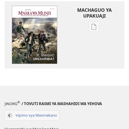
MACHAGUO YA
UPAKUAJI
Mbinu
za
kupakua
machapisho
ya
elektroni
MNARA
WA
MLINZI
Je,
Mwisho
®
JW.ORG
/ TOVUTI RASMI YA MASHAHIDI WA YEHOVA
Umekaribia?
Vipimo vya Mwonekano
Viunganishi vya Moja kwa Moja