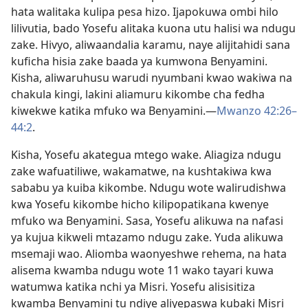
hata walitaka kulipa pesa hizo. Ijapokuwa ombi hilo
lilivutia, bado Yosefu alitaka kuona utu halisi wa ndugu
zake. Hivyo, aliwaandalia karamu, naye alijitahidi sana
kuficha hisia zake baada ya kumwona Benyamini.
Kisha, aliwaruhusu warudi nyumbani kwao wakiwa na
chakula kingi, lakini aliamuru kikombe cha fedha
kiwekwe katika mfuko wa Benyamini.—
Mwanzo 42:26–
44:2
.
Kisha, Yosefu akategua mtego wake. Aliagiza ndugu
zake wafuatiliwe, wakamatwe, na kushtakiwa kwa
sababu ya kuiba kikombe. Ndugu wote walirudishwa
kwa Yosefu kikombe hicho kilipopatikana kwenye
mfuko wa Benyamini. Sasa, Yosefu alikuwa na nafasi
ya kujua kikweli mtazamo ndugu zake. Yuda alikuwa
msemaji wao. Aliomba waonyeshwe rehema, na hata
alisema kwamba ndugu wote 11 wako tayari kuwa
watumwa katika nchi ya Misri. Yosefu alisisitiza
kwamba Benyamini tu ndiye aliyepaswa kubaki Misri