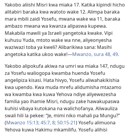
Yakobo aliishi Misri kwa miaka 17. Katika kipindi hicho
alitabiri baraka kwa watoto wake 12. Alimpa baraka
mara mbili zaidi Yosefu, mwana wake wa 11, baraka
ambazo mwana wa kwanza alipaswa kupewa.
Makabila mawili ya Israeli yangetoka kwake. Vipi
kuhusu Yuda, mtoto wake wa nne, aliyeonyesha
waziwazi toba ya kweli? Alibarikiwa sana: Masihi
angetoka katika ukoo wake!—
Mwanzo, sura 48,
49
.
Yakobo alipokufa akiwa na umri wa miaka 147, ndugu
za Yosefu waliogopa kwamba huenda Yosefu
angelipiza kisasi. Hata hivyo, Yosefu aliwahakikishia
kwa upendo. Kwa muda mrefu alidumisha mtazamo
wa kwamba kwa kuwa Yehova ndiye aliyewezesha
familia yao ihamie Misri, ndugu zake hawakupaswa
kuhisi vibaya kutokana na walichofanya. Aliwauliza
swali hili la pekee: “Je, mimi niko mahali pa Mungu?”
(
Mwanzo 15:13;
45:7, 8;
50:15-21
) Yosefu alimuona
Yehova kuwa Hakimu mkamilifu. Yosefu alihisi