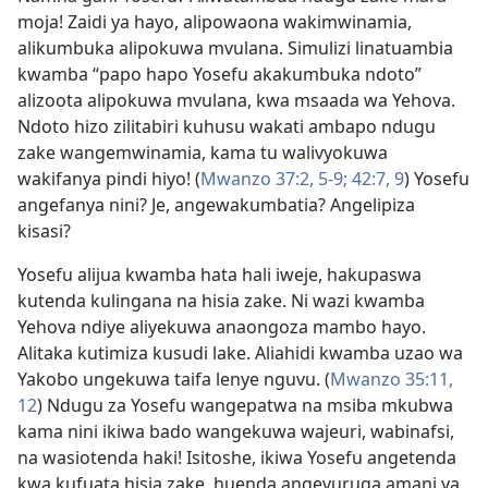
moja! Zaidi ya hayo, alipowaona wakimwinamia,
alikumbuka alipokuwa mvulana. Simulizi linatuambia
kwamba “papo hapo Yosefu akakumbuka ndoto”
alizoota alipokuwa mvulana, kwa msaada wa Yehova.
Ndoto hizo zilitabiri kuhusu wakati ambapo ndugu
zake wangemwinamia, kama tu walivyokuwa
wakifanya pindi hiyo! (
Mwanzo 37:2,
5-9;
42:7,
9
) Yosefu
angefanya nini? Je, angewakumbatia? Angelipiza
kisasi?
Yosefu alijua kwamba hata hali iweje, hakupaswa
kutenda kulingana na hisia zake. Ni wazi kwamba
Yehova ndiye aliyekuwa anaongoza mambo hayo.
Alitaka kutimiza kusudi lake. Aliahidi kwamba uzao wa
Yakobo ungekuwa taifa lenye nguvu. (
Mwanzo 35:11,
12
) Ndugu za Yosefu wangepatwa na msiba mkubwa
kama nini ikiwa bado wangekuwa wajeuri, wabinafsi,
na wasiotenda haki! Isitoshe, ikiwa Yosefu angetenda
kwa kufuata hisia zake, huenda angevuruga amani ya