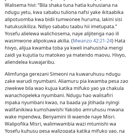
Walisema hivi: “Bila shaka tuna hatia kuhusiana na
ndugu yetu, kwa sababu tuliona nafsi yake ikitaabika
alipotuomba kwa bidii tumwonee huruma, lakini sisi
hatukusikiliza. Ndiyo sababu taabu hii imetupata.”
Yosefu alielewa walichosema, naye alijitenga nao ili
wasimwone alipokuwa akilia. (
Mwanzo 42:21-24
) Hata
hivyo, alijua kwamba toba ya kweli inahusisha mengi
zaidi ya kujutia tu matokeo ya matendo maovu. Hivyo,
aliendelea kuwajaribu.
Alimfunga gerezani Simeoni na kuwaruhusu ndugu
zake warudi nyumbani. Aliamuru pia kwamba pesa zao
ziwekwe bila wao kujua katika mifuko yao ya chakula
wanachopeleka nyumbani. Ndugu hao walisafiri
mpaka nyumbani kwao, na baada ya jitihada nyingi
walifanikiwa kumshawishi Yakobo amruhusu mwana
wake mpendwa, Benyamini ili waende naye Misri.
Walipofika Misri, walimwambia wazi mtumishi wa
Yosefu kuhusu pesa walizopata katika mifuko yao, na