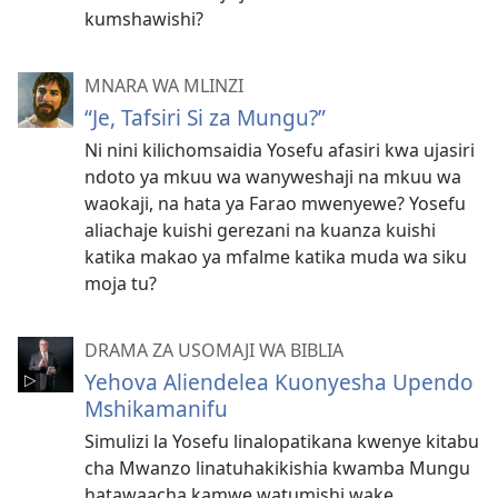
kumshawishi?
MNARA WA MLINZI
“Je, Tafsiri Si za Mungu?”
Ni nini kilichomsaidia Yosefu afasiri kwa ujasiri
ndoto ya mkuu wa wanyweshaji na mkuu wa
waokaji, na hata ya Farao mwenyewe? Yosefu
aliachaje kuishi gerezani na kuanza kuishi
katika makao ya mfalme katika muda wa siku
moja tu?
DRAMA ZA USOMAJI WA BIBLIA
Yehova Aliendelea Kuonyesha Upendo
Mshikamanifu
Simulizi la Yosefu linalopatikana kwenye kitabu
cha Mwanzo linatuhakikishia kwamba Mungu
hatawaacha kamwe watumishi wake