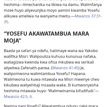
heshima—limechanika na likiwa na damu. Walimfanya
mzee huyo aliyevunjika moyo aamini kwamba Yosefu
alikuwa ameliwa na wanyama mwitu.—
Mwanzo 37:31-
35
.
“YOSEFU AKAWATAMBUA MARA
MOJA”
Baada ya safari ya ndefu, hatimaye wana wa Yakobo
walifika Misri. Walipouliza kuhusu kununua nafaka,
waliagizwa kwenda kwa ofisa mkubwa wa serikali
aliyeitwa Zafenath-panea. (
Mwanzo 41:45
) Je,
walipomwona walimtambua Yosefu? Hapana.
Walimwona tu kuwa mtawala wa Misri mwenye cheo
kikubwa waliyehitaji msaada wake. Ili kumwonyesha
heshima mtawala huyo: ‘Walimwinamia kifudifudi.’—
Mwanzo 42:5, 6
.
Namna gani Yosefu? Aliwatambua ndugu zake mara