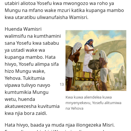
utabiri aliotoa Yosefu kwa mwongozo wa roho ya
Mungu na mfano wake mzuri katika kupanga mambo
kwa utaratibu uliwanufaisha Wamisri.
Huenda Wamisri
walimsifu na kumthamini
sana Yosefu kwa sababu
ya ustadi wake wa
kupanga mambo. Hata
hivyo, Yosefu alimpa sifa
hizo Mungu wake,
Yehova. Tukitumia
vipawa tulivyo
navyo
kumtumikia Mungu
Kwa kuwa aliendelea kuwa
wetu, huenda
mnyenyekevu, Yosefu alitumiwa
akatuwezesha kuvitumia
na Yehova
kwa njia bora zaidi.
Hata hivyo, baada ya muda njaa iliongezeka Misri.