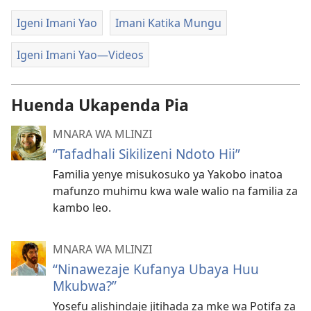
Igeni Imani Yao
Imani Katika Mungu
Igeni Imani Yao​—Videos
Huenda Ukapenda Pia
MNARA WA MLINZI
“Tafadhali Sikilizeni Ndoto Hii”
Familia yenye misukosuko ya Yakobo inatoa
mafunzo muhimu kwa wale walio na familia za
kambo leo.
MNARA WA MLINZI
“Ninawezaje Kufanya Ubaya Huu
Mkubwa?”
Yosefu alishindaje jitihada za mke wa Potifa za