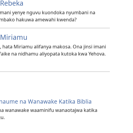
—Rebeka
 imani yenye nguvu kuondoka nyumbani na
 ambako hakuwa amewahi kwenda?
—Miriamu
 hata Miriamu alifanya makosa. Ona jinsi imani
faike na nidhamu aliyopata kutoka kwa Yehova.
naume na Wanawake Katika Biblia
na wanawake waaminifu wanaotajwa katika
u.