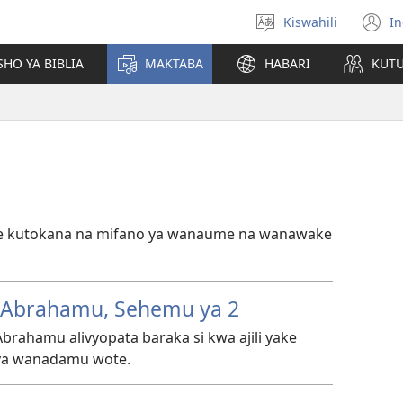
Kiswahili
In
Chagua
(
lugha
n
HO YA BIBLIA
MAKTABA
HABARI
KUT
w
unze kutokana na mifano ya wanaume na wanawake
—Abrahamu, Sehemu ya 2
 Abrahamu alivyopata baraka si kwa ajili yake
 ya wanadamu wote.