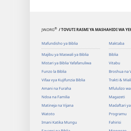
®
JW.ORG
/ TOVUTI RASMI YA MASHAHIDI WA Y
Mafundisho ya Biblia
Maktaba
Majibu ya Maswali ya Biblia
Biblia
Mistari ya Biblia Yafafanuliwa
Vitabu
Funzo la Biblia
Broshua na V
Vifaa vya Kujifunzia Biblia
Trakti & Mial
Amani na Furaha
Mfululizo w
Ndoa na Familia
Magazeti
Matineja na Vijana
Madaftari y
Watoto
Programu
Imani Katika Mungu
Fahirisi
Sayansi na Biblia
Miongozo