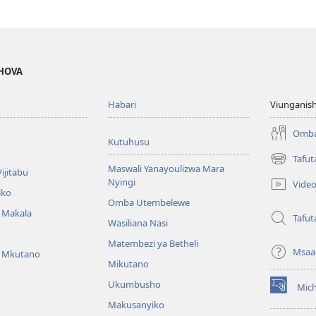
EHOVA
Habari
Viunganish
Omba
Kutuhusu
Tafut
(opens
Maswali Yanayoulizwa Mara
ijitabu
new
Nyingi
Vide
window)
iko
Omba Utembelewe
a Makala
Tafut
Wasiliana Nasi
Matembezi ya Betheli
Msaa
a Mkutano
Mikutano
Ukumbusho
Mic
(opens
Makusanyiko
new