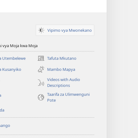
Vipimo vya Mwonekano
i vya Moja kwa Moja
 Utembelewe
Tafuta Mkutano
(opens
new
a Kusanyiko
Mambo Mapya
window)
Videos with Audio
o
Descriptions
Taarifa za Ulimwenguni
a
Pote
da
hango