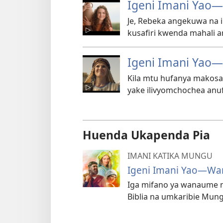
Igeni Imani Yao
Je, Rebeka angekuwa na
kusafiri kwenda mahali
Igeni Imani Yao
Kila mtu hufanya makosa,
yake ilivyomchochea anu
Huenda Ukapenda Pia
IMANI KATIKA MUNGU
Igeni Imani Yao​—Wa
Iga mifano ya wanaume 
Biblia na umkaribie Mung