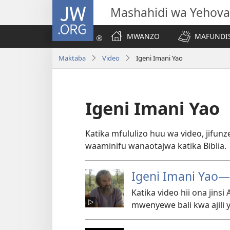
JW.ORG
Mashahidi wa Yehova
MWANZO
MAFUNDIS
Maktaba
Video
Igeni Imani Yao
Igeni Imani Yao
Katika mfululizo huu wa video, jif
waaminifu wanaotajwa katika Biblia.
Igeni Imani Yao
Katika video hii ona jinsi
mwenyewe bali kwa ajili