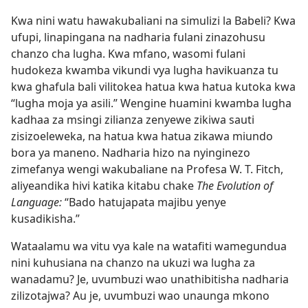
Kwa nini watu hawakubaliani na simulizi la Babeli? Kwa
ufupi, linapingana na nadharia fulani zinazohusu
chanzo cha lugha. Kwa mfano, wasomi fulani
hudokeza kwamba vikundi vya lugha havikuanza tu
kwa ghafula bali vilitokea hatua kwa hatua kutoka kwa
“lugha moja ya asili.” Wengine huamini kwamba lugha
kadhaa za msingi zilianza zenyewe zikiwa sauti
zisizoeleweka, na hatua kwa hatua zikawa miundo
bora ya maneno. Nadharia hizo na nyinginezo
zimefanya wengi wakubaliane na Profesa W. T. Fitch,
aliyeandika hivi katika kitabu chake
The Evolution of
Language:
“Bado hatujapata majibu yenye
kusadikisha.”
Wataalamu wa vitu vya kale na watafiti wamegundua
nini kuhusiana na chanzo na ukuzi wa lugha za
wanadamu? Je, uvumbuzi wao unathibitisha nadharia
zilizotajwa? Au je, uvumbuzi wao unaunga mkono