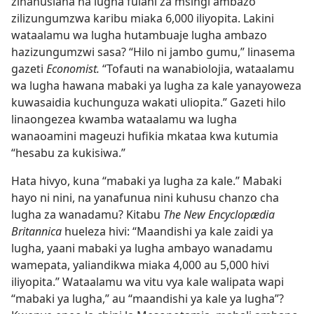
zinahusiana na lugha fulani za msingi ambazo
zilizungumzwa karibu miaka 6,000 iliyopita. Lakini
wataalamu wa lugha hutambuaje lugha ambazo
hazizungumzwi sasa? “Hilo ni jambo gumu,” linasema
gazeti
Economist.
“Tofauti na wanabiolojia, wataalamu
wa lugha hawana mabaki ya lugha za kale yanayoweza
kuwasaidia kuchunguza wakati uliopita.” Gazeti hilo
linaongezea kwamba wataalamu wa lugha
wanaoamini mageuzi hufikia mkataa kwa kutumia
“hesabu za kukisiwa.”
Hata hivyo, kuna “mabaki ya lugha za kale.” Mabaki
hayo ni nini, na yanafunua nini kuhusu chanzo cha
lugha za wanadamu? Kitabu
The New Encyclopædia
Britannica
hueleza hivi: “Maandishi ya kale zaidi ya
lugha, yaani mabaki ya lugha ambayo wanadamu
wamepata, yaliandikwa miaka 4,000 au 5,000 hivi
iliyopita.” Wataalamu wa vitu vya kale walipata wapi
“mabaki ya lugha,” au “maandishi ya kale ya lugha”?