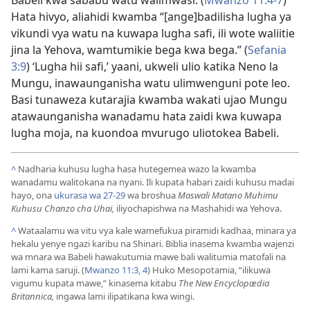
Babeli kwa sababu watu walimwasi. (
Mwanzo 11:4-7
)
Hata hivyo, aliahidi kwamba “[ange]badilisha lugha ya
vikundi vya watu na kuwapa lugha safi, ili wote waliitie
jina la Yehova, wamtumikie bega kwa bega.” (
Sefania
3:9
) ‘Lugha hii safi,’ yaani, ukweli ulio katika Neno la
Mungu, inawaunganisha watu ulimwenguni pote leo.
Basi tunaweza kutarajia kwamba wakati ujao Mungu
atawaunganisha wanadamu hata zaidi kwa kuwapa
lugha moja, na kuondoa mvurugo uliotokea Babeli.
^
Nadharia kuhusu lugha hasa hutegemea wazo la kwamba
wanadamu walitokana na nyani. Ili kupata habari zaidi kuhusu madai
hayo, ona
ukurasa wa 27-29
wa broshua
Maswali Matano Muhimu
Kuhusu Chanzo cha Uhai,
iliyochapishwa na Mashahidi wa Yehova.
^
Wataalamu wa vitu vya kale wamefukua piramidi kadhaa, minara ya
hekalu yenye ngazi karibu na Shinari. Biblia inasema kwamba wajenzi
wa mnara wa Babeli hawakutumia mawe bali walitumia matofali na
lami kama saruji. (
Mwanzo 11:3, 4
) Huko Mesopotamia, “ilikuwa
vigumu kupata mawe,” kinasema kitabu
The New Encyclopædia
Britannica,
ingawa lami ilipatikana kwa wingi.