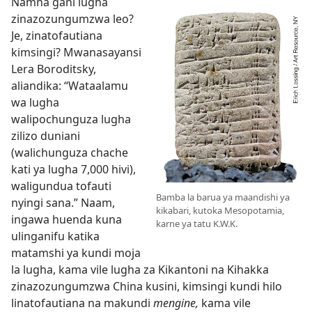
Namna gani lugha
zinazozungumzwa leo?
Je, zinatofautiana
kimsingi? Mwanasayansi
Lera Boroditsky,
aliandika: “Wataalamu
wa lugha
walipochunguza lugha
zilizo duniani
(walichunguza chache
kati ya lugha 7,000 hivi),
waligundua tofauti
Bamba la barua ya maandishi ya
nyingi sana.” Naam,
kikabari, kutoka Mesopotamia,
ingawa huenda kuna
karne ya tatu K.W.K.
ulinganifu katika
matamshi ya kundi moja
la lugha, kama vile lugha za Kikantoni na Kihakka
zinazozungumzwa China kusini, kimsingi kundi hilo
linatofautiana na makundi
mengine,
kama vile