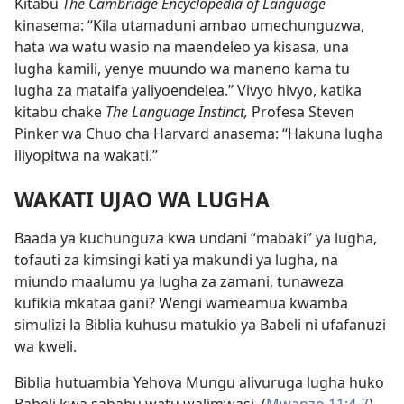
Kitabu
The Cambridge Encyclopedia of Language
kinasema: “Kila utamaduni ambao umechunguzwa,
hata wa watu wasio na maendeleo ya kisasa, una
lugha kamili, yenye muundo wa maneno kama tu
lugha za mataifa yaliyoendelea.” Vivyo hivyo, katika
kitabu chake
The Language Instinct,
Profesa Steven
Pinker wa Chuo cha Harvard anasema: “Hakuna lugha
iliyopitwa na wakati.”
WAKATI UJAO WA LUGHA
Baada ya kuchunguza kwa undani “mabaki” ya lugha,
tofauti za kimsingi kati ya makundi ya lugha, na
miundo maalumu ya lugha za zamani, tunaweza
kufikia mkataa gani? Wengi wameamua kwamba
simulizi la Biblia kuhusu matukio ya Babeli ni ufafanuzi
wa kweli.
Biblia hutuambia Yehova Mungu alivuruga lugha huko