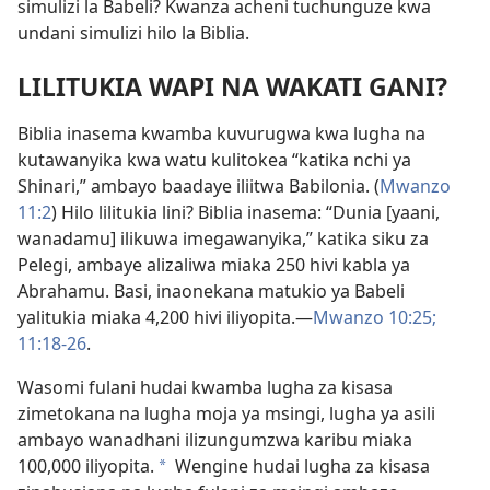
simulizi la Babeli? Kwanza acheni tuchunguze kwa
undani simulizi hilo la Biblia.
LILITUKIA WAPI NA WAKATI GANI?
Biblia inasema kwamba kuvurugwa kwa lugha na
kutawanyika kwa watu kulitokea “katika nchi ya
Shinari,” ambayo baadaye iliitwa Babilonia. (
Mwanzo
11:2
) Hilo lilitukia lini?
Biblia inasema: “Dunia [yaani,
wanadamu] ilikuwa imegawanyika,” katika siku za
Pelegi, ambaye alizaliwa miaka 250 hivi kabla ya
Abrahamu. Basi, inaonekana matukio ya Babeli
yalitukia miaka 4,200 hivi iliyopita.
—
Mwanzo 10:25;
11:18-26
.
Wasomi fulani hudai kwamba lugha za kisasa
zimetokana na lugha moja ya msingi, lugha ya asili
ambayo wanadhani ilizungumzwa karibu miaka
100,000 iliyopita.
Wengine hudai lugha za kisasa
*