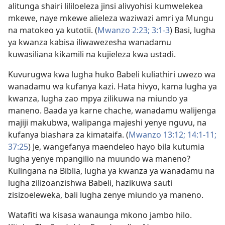
alitunga shairi lililoeleza jinsi alivyohisi kumwelekea
mkewe, naye mkewe alieleza waziwazi amri ya Mungu
na matokeo ya kutotii. (
Mwanzo 2:23;
3:1-3
) Basi, lugha
ya kwanza kabisa iliwawezesha wanadamu
kuwasiliana kikamili na kujieleza kwa ustadi.
Kuvurugwa kwa lugha huko Babeli kuliathiri uwezo wa
wanadamu wa kufanya kazi. Hata hivyo, kama lugha ya
kwanza, lugha zao mpya zilikuwa na miundo ya
maneno. Baada ya karne chache, wanadamu walijenga
majiji makubwa, walipanga majeshi yenye nguvu, na
kufanya biashara za kimataifa. (
Mwanzo 13:12;
14:1-11;
37:25
) Je, wangefanya maendeleo hayo bila kutumia
lugha yenye mpangilio na muundo wa maneno?
Kulingana na Biblia, lugha ya kwanza ya wanadamu na
lugha zilizoanzishwa Babeli, hazikuwa sauti
zisizoeleweka, bali lugha zenye miundo ya maneno.
Watafiti wa kisasa wanaunga mkono jambo hilo.