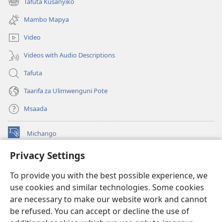
Tafuta Kusanyiko
(opens
window)
new
Mambo Mapya
window)
Video
Videos with Audio Descriptions
Tafuta
Taarifa za Ulimwenguni Pote
Msaada
Michango
(opens
new
Privacy Settings
window)
Watchtower MAKTABA KWENYE MTANDAO™
(opens
To provide you with the best possible experience, we
new
®
JW Hub
window)
use cookies and similar technologies. Some cookies
(opens
new
are necessary to make our website work and cannot
®
JW Library
window)
be refused. You can accept or decline the use of