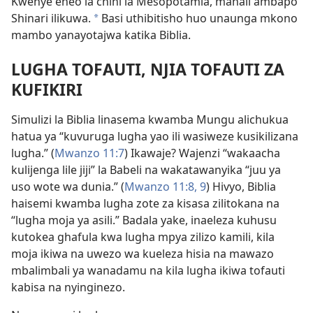
Kwenye eneo la chini la Mesopotamia, mahali ambapo
Shinari ilikuwa.
Basi uthibitisho huo unaunga mkono
*
mambo yanayotajwa katika Biblia.
LUGHA TOFAUTI, NJIA TOFAUTI ZA
KUFIKIRI
Simulizi la Biblia linasema kwamba Mungu alichukua
hatua ya “kuvuruga lugha yao ili wasiweze kusikilizana
lugha.” (
Mwanzo 11:7
) Ikawaje? Wajenzi “wakaacha
kulijenga lile jiji” la Babeli na wakatawanyika “juu ya
uso wote wa dunia.” (
Mwanzo 11:8, 9
) Hivyo, Biblia
haisemi kwamba lugha zote za kisasa zilitokana na
“lugha moja ya asili.” Badala yake, inaeleza kuhusu
kutokea ghafula kwa lugha mpya zilizo kamili, kila
moja ikiwa na uwezo wa kueleza hisia na mawazo
mbalimbali ya wanadamu na kila lugha ikiwa tofauti
kabisa na nyinginezo.