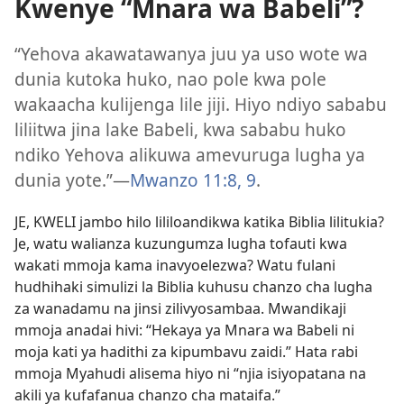
Kwenye “Mnara wa Babeli”?
“Yehova akawatawanya juu ya uso wote wa
dunia kutoka huko, nao pole kwa pole
wakaacha kulijenga lile jiji. Hiyo ndiyo sababu
liliitwa jina lake Babeli, kwa sababu huko
ndiko Yehova alikuwa amevuruga lugha ya
dunia yote.”
—
Mwanzo 11:8, 9
.
JE, KWELI jambo hilo lililoandikwa katika Biblia lilitukia?
Je, watu walianza kuzungumza lugha tofauti kwa
wakati mmoja kama inavyoelezwa? Watu fulani
hudhihaki simulizi la Biblia kuhusu chanzo cha lugha
za wanadamu na jinsi zilivyosambaa. Mwandikaji
mmoja anadai hivi: “Hekaya ya Mnara wa Babeli ni
moja kati ya hadithi za kipumbavu zaidi.” Hata rabi
mmoja Myahudi alisema hiyo ni “njia isiyopatana na
akili ya kufafanua chanzo cha mataifa.”