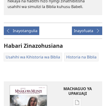
hekaya na hadithi hizo nyingi zinathibitisha
usahihi wa simulizi la Biblia kuhusu Babeli.
Inayotangulia
Inayofuata
Habari Zinazohusiana
Usahihi wa Kihistoria wa Biblia
Historia na Biblia
MACHAGUO YA
UPAKUAJI
Mbinu