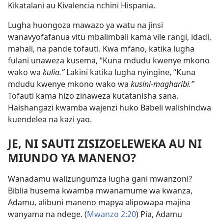
Kikatalani au Kivalencia nchini Hispania.
Lugha huongoza mawazo ya watu na jinsi
wanavyofafanua vitu mbalimbali kama vile rangi, idadi,
mahali, na pande tofauti. Kwa mfano, katika lugha
fulani unaweza kusema, “Kuna mdudu
kwenye mkono
wako wa
kulia.”
Lakini katika lugha nyingine, “Kuna
mdudu kwenye mkono wako wa
kusini-magharibi.”
Tofauti kama hizo zinaweza kutatanisha sana.
Haishangazi kwamba wajenzi huko Babeli walishindwa
kuendelea na kazi yao.
JE, NI SAUTI ZISIZOELEWEKA AU NI
MIUNDO YA MANENO?
Wanadamu walizungumza lugha gani mwanzoni?
Biblia husema kwamba mwanamume wa kwanza,
Adamu, alibuni maneno mapya alipowapa majina
wanyama na ndege. (
Mwanzo 2:20
) Pia, Adamu