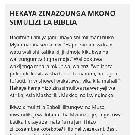
HEKAYA ZINAZOUNGA MKONO
SIMULIZI LA BIBLIA
Hadithi fulani ya jamii inayoishi milimani huko
Myanmar inasema hivi: “Hapo zamani za kale,
watu waliishi katika kijiji kimoja kikubwa na
walizungumza lugha moja.” Walipokuwa
wakijenga mnara mkubwa, wajenzi “walianza
polepole kusitawisha tabia, tamaduni, na lugha
tofauti, [mwishowe] wakatawanyika kila mahali.”
Hekaya kama hizo zinasimuliwa na wenyeji wa
Afrika, Asia Mashariki, Mexico, na kwingineko.
Ikiwa simulizi la Babeli lilitungwa na Musa,
mwandikaji wa kitabu cha Mwanzo, je, lingekuwa
katika hekaya za mataifa na jamii hizo
zilizosambaa kotekote? Hilo haliwezekani. Basi,