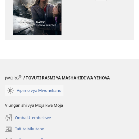
za
kupakua
machapisho
ya
elektroni
MNARA
WA
MLINZI
Mateso
Yatakwisha
®
JW.ORG
/ TOVUTI RASMI YA MASHAHIDI WA YEHOVA
Lini?
Vipimo vya Mwonekano
Viunganishi vya Moja kwa Moja
Omba Utembelewe
Tafuta Mkutano
(opens
new