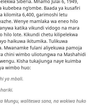
elekwa Siberia. Mnamo Julai 6, 1949,
a kubebea ng’ombe. Baada ya kusafiri
a kilomita 6,400, garimoshi letu
ebyazhe. Wenye mamlaka wa eneo hilo
wanywa katika vikundi vidogo na mara
hilo lote. Kikundi chetu kilipelekwa
ayo haikuwa ikitumika. Tulikuwa
a. Mwanamke fulani aliyekuwa pamoja
 ya chini wimbo uliotungwa na Mashahidi
imwengu. Kisha tukajiunga naye kuimba
ya wimbo huo:
i ya mbali.
hariki.
ya Mungu, waliteswa sana, na wakiwa huko