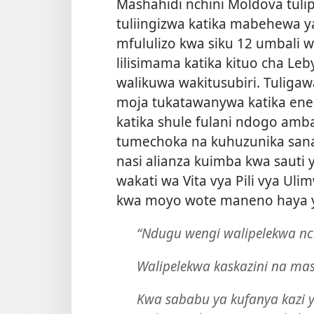
Mashahidi nchini Moldova tulip
tuliingizwa katika mabehewa y
mfululizo kwa siku 12 umbali w
lilisimama katika kituo cha L
walikuwa wakitusubiri. Tuliga
moja tukatawanywa katika eneo 
katika shule fulani ndogo amb
tumechoka na kuhuzunika san
nasi alianza kuimba kwa sauti
wakati wa Vita vya Pili vya Ul
kwa moyo wote maneno haya 
“Ndugu wengi walipelekwa nch
Walipelekwa kaskazini na mas
Kwa sababu ya kufanya kazi 