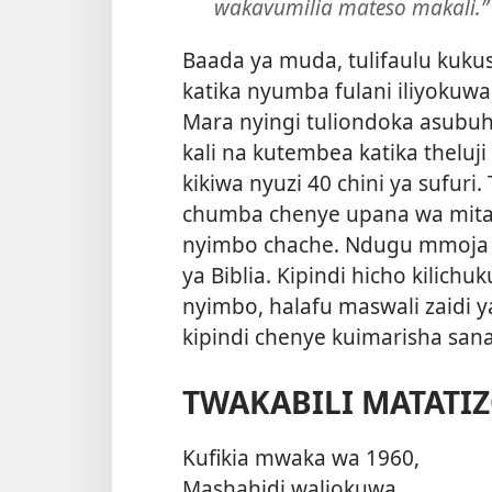
wakavumilia mateso makali.”
Baada ya muda, tulifaulu kukusan
katika nyumba fulani iliyokuw
Mara nyingi tuliondoka asubuhi
kali na kutembea katika theluji 
kikiwa nyuzi 40 chini ya sufuri.
chumba chenye upana wa mita 
nyimbo chache. Ndugu mmoja al
ya Biblia. Kipindi hicho kilich
nyimbo, halafu maswali zaidi y
kipindi chenye kuimarisha sana
TWAKABILI MATATI
Kufikia mwaka wa 1960,
Mashahidi waliokuwa