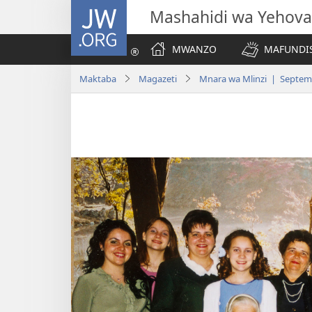
JW.ORG
Mashahidi wa Yehova
MWANZO
MAFUNDIS
Maktaba
Magazeti
Mnara wa Mlinzi | Septem