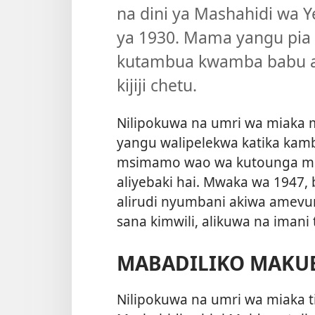
na dini ya Mashahidi wa
ya 1930. Mama yangu pia
kutambua kwamba babu alij
kijiji chetu.
Nilipokuwa na umri wa miaka 
yangu walipelekwa katika kam
msimamo wao wa kutounga mk
aliyebaki hai. Mwaka wa 1947, 
alirudi nyumbani akiwa amevu
sana kimwili, alikuwa na imani t
MABADILIKO MAKUB
Nilipokuwa na umri wa miaka t