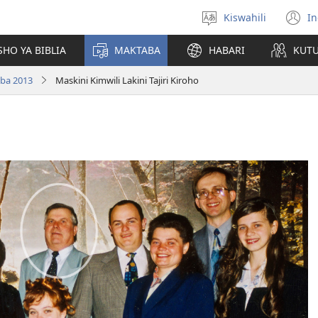
Kiswahili
In
Chagua
(
lugha
n
HO YA BIBLIA
MAKTABA
HABARI
KUT
w
ba 2013
Maskini Kimwili Lakini Tajiri Kiroho