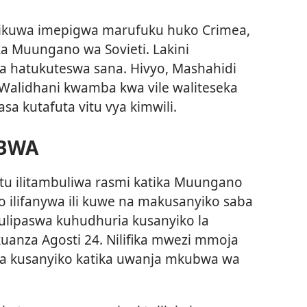
ilikuwa imepigwa marufuku huko Crimea,
ka Muungano wa Sovieti. Lakini
a hatukuteswa sana. Hivyo, Mashahidi
Walidhani kwamba kwa vile waliteseka
sa kutafuta vitu vya kimwili.
BWA
tu ilitambuliwa rasmi katika Muungano
o ilifanywa ili kuwe na makusanyiko saba
 Tulipaswa kuhudhuria kusanyiko la
kuanza Agosti 24. Nilifika mwezi mmoja
ha kusanyiko katika uwanja mkubwa wa