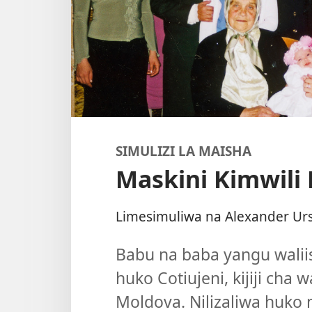
SIMULIZI LA MAISHA
Maskini Kimwili L
Limesimuliwa na Alexander Ur
Babu na baba yangu waliis
huko Cotiujeni, kijiji cha
Moldova. Nilizaliwa huk