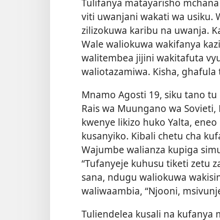
Tulifanya matayarisho mchana 
viti uwanjani wakati wa usiku.
zilizokuwa karibu na uwanja. Ka
Wale waliokuwa wakifanya kazi 
walitembea jijini wakitafuta v
waliotazamiwa. Kisha, ghafula
Mnamo Agosti 19, siku tano tu
Rais wa Muungano wa Sovieti,
kwenye likizo huko Yalta, eneo
kusanyiko. Kibali chetu cha kuf
Wajumbe walianza kupiga simu 
“Tufanyeje kuhusu tiketi zetu z
sana, ndugu waliokuwa wakisi
waliwaambia, “Njooni, msivunje
Tuliendelea kusali na kufanya m