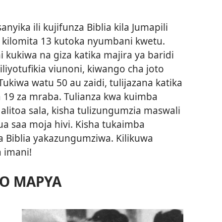
yika ili kujifunza Biblia kila Jumapili
a kilomita 13 kutoka nyumbani kwetu.
 kukiwa na giza katika majira ya baridi
iliyotufikia viunoni, kiwango cha joto
 Tukiwa watu 50 au zaidi, tulijazana katika
19 za mraba. Tulianza kwa kuimba
itoa sala, kisha tulizungumzia maswali
ukua saa moja hivi. Kisha tukaimba
a Biblia yakazungumziwa. Kilikuwa
 imani!
ZO MAPYA