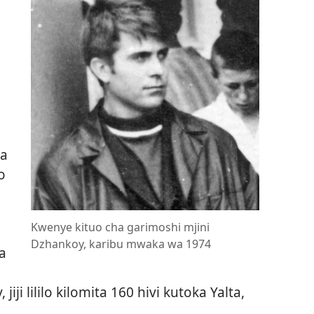
ga
o
Kwenye kituo cha garimoshi mjini
Dzhankoy, karibu mwaka wa 1974
a
i lililo kilomita 160 hivi kutoka Yalta,