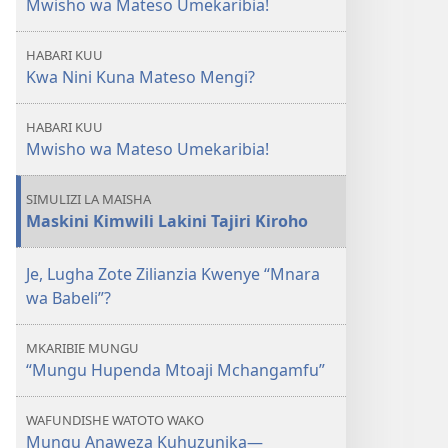
Mwisho wa Mateso Umekaribia!
MLINZI
Mateso
HABARI KUU
Yatakwisha
Kwa Nini Kuna Mateso Mengi?
Lini?
HABARI KUU
Mwisho wa Mateso Umekaribia!
SIMULIZI LA MAISHA
Maskini Kimwili Lakini Tajiri Kiroho
Je, Lugha Zote Zilianzia Kwenye “Mnara
wa Babeli”?
MKARIBIE MUNGU
“Mungu Hupenda Mtoaji Mchangamfu”
WAFUNDISHE WATOTO WAKO
Mungu Anaweza Kuhuzunika​—