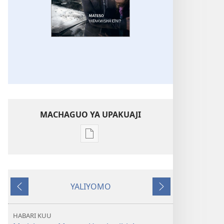
MACHAGUO YA UPAKUAJI
Mbinu
za
kupakua
machapisho
YALIYOMO
ya
Inayotangulia
Inayofuata
elektroni
MNARA
HABARI KUU
WA