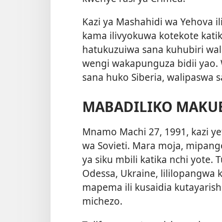
Kazi ya Mashahidi wa Yehova 
kama ilivyokuwa kotekote kati
hatukuzuiwa sana kuhubiri wal
wengi wakapunguza bidii yao. 
sana huko Siberia, walipaswa sa
MABADILIKO MAKU
Mnamo Machi 27, 1991, kazi ye
wa Sovieti. Mara moja, mipang
ya siku mbili katika nchi yote.
Odessa, Ukraine, lililopangwa 
mapema ili kusaidia kutayaris
michezo.