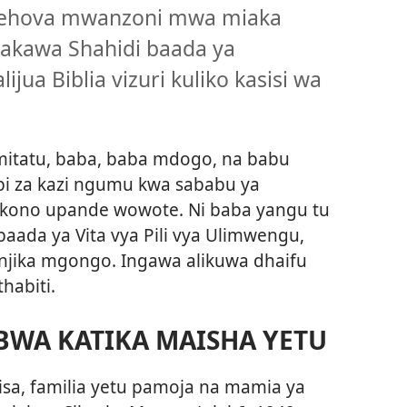
 Yehova mwanzoni mwa miaka
 akawa Shahidi baada ya
ua Biblia vizuri kuliko kasisi wa
mitatu, baba, baba mdogo, na babu
bi za kazi ngumu kwa sababu ya
ono upande wowote. Ni baba yangu tu
baada ya Vita vya Pili vya Ulimwengu,
njika mgongo. Ingawa alikuwa dhaifu
habiti.
WA KATIKA MAISHA YETU
isa, familia yetu pamoja na mamia ya