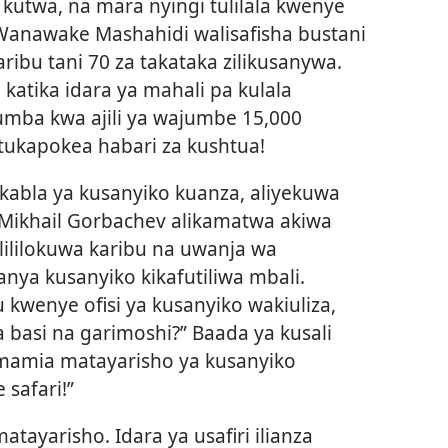
kutwa, na mara nyingi tulilala kwenye
 Wanawake Mashahidi walisafisha bustani
ribu tani 70 za takataka zilikusanywa.
katika idara ya mahali pa kulala
yumba kwa ajili ya wajumbe 15,000
 tukapokea habari za kushtua!
 kabla ya kusanyiko kuanza, aliyekuwa
 Mikhail Gorbachev alikamatwa akiwa
 lililokuwa karibu na uwanja wa
anya kusanyiko kikafutiliwa mbali.
kwenye ofisi ya kusanyiko wakiuliza,
a basi na garimoshi?” Baada ya kusali
mamia matayarisho ya kusanyiko
 safari!”
atayarisho. Idara ya usafiri ilianza