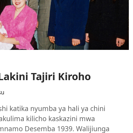
akini Tajiri Kiroho
su
hi katika nyumba ya hali ya chini
 wakulima kilicho kaskazini mwa
o mnamo Desemba 1939. Walijiunga