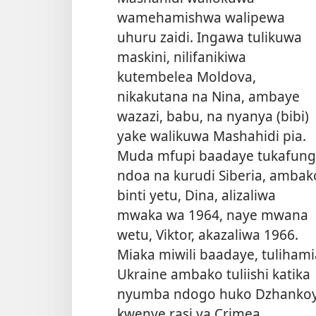
wamehamishwa walipewa
uhuru zaidi. Ingawa tulikuwa
maskini, nilifanikiwa
kutembelea Moldova,
nikakutana na Nina, ambaye
wazazi, babu, na nyanya (bibi)
yake walikuwa Mashahidi pia.
Muda mfupi baadaye tukafun
ndoa na kurudi Siberia, ambak
binti yetu, Dina, alizaliwa
mwaka wa 1964, naye
mwana
wetu, Viktor, akazaliwa 1966.
Miaka miwili baadaye, tulihami
Ukraine ambako tuliishi katika
nyumba ndogo huko Dzhankoy, jij
kwenye rasi ya Crimea.