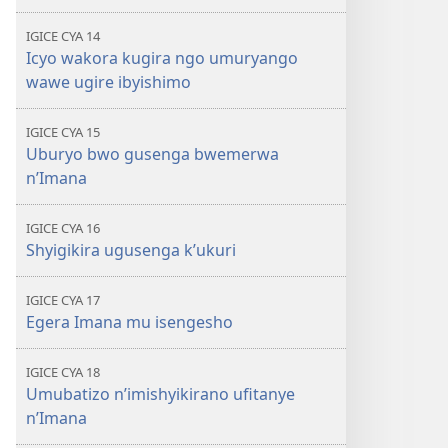
IGICE CYA 14
Icyo wakora kugira ngo umuryango
wawe ugire ibyishimo
IGICE CYA 15
Uburyo bwo gusenga bwemerwa
n’Imana
IGICE CYA 16
Shyigikira ugusenga k’ukuri
IGICE CYA 17
Egera Imana mu isengesho
IGICE CYA 18
Umubatizo n’imishyikirano ufitanye
n’Imana