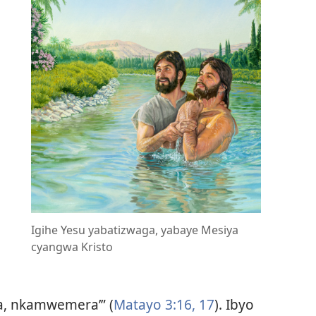
o
Igihe Yesu yabatizwaga, yabaye Mesiya
cyangwa Kristo
, nkamwemera’” (
Matayo 3:16, 17
). Ibyo