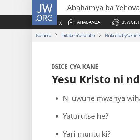
JW.ORG
Abahamya ba Yehova
AHABANZA
INYIGISH
Isomero
Ibitabo n’udutabo
Ni iki mu by’ukuri B
IGICE CYA KANE
Yesu Kristo ni n
Ni uwuhe mwanya wihar
Yaturutse he?
Yari muntu ki?