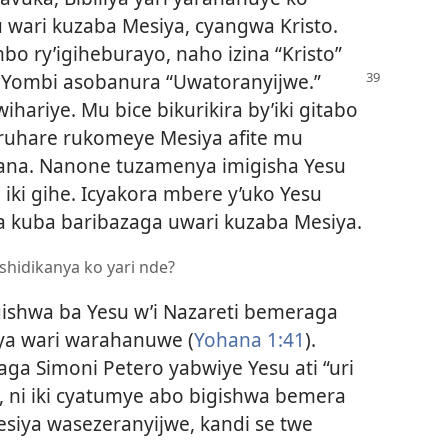
wari kuzaba Mesiya, cyangwa Kristo.
bo ry’igiheburayo, naho izina “Kristo”
i. Yombi asobanura
“Uwatoranyijwe.”
ariye. Mu bice bikurikira by’iki gitabo
ruhare rukomeye Mesiya afite mu
ana. Nanone tuzamenya imigisha Yesu
ki gihe. Icyakora mbere y’uko Yesu
 kuba baribazaga uwari kuzaba Mesiya.
hidikanya ko yari nde?
gishwa ba Yesu w’i Nazareti bemeraga
ya wari warahanuwe (
Yohana 1:41
).
a Simoni Petero yabwiye Yesu ati “uri
se, ni iki cyatumye abo bigishwa bemera
esiya wasezeranyijwe, kandi se twe