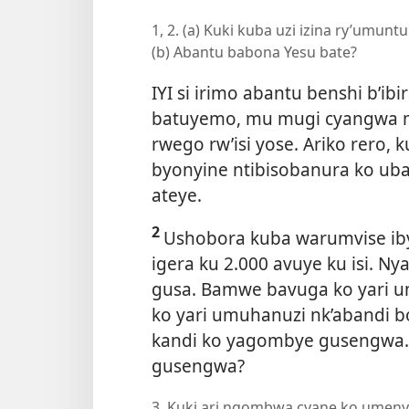
1, 2. (a) Kuki kuba uzi izina ry’umunt
(b) Abantu babona Yesu bate?
IYI si irimo abantu benshi b’ib
batuyemo, mu mugi cyangwa m
rwego rw’isi yose. Ariko rero, 
byonyine ntibisobanura ko ub
ateye.
2
Ushobora kuba warumvise iby
igera ku 2.000 avuye ku isi. N
gusa. Bamwe bavuga ko yari 
ko yari umuhanuzi nk’abandi b
kandi ko yagombye gusengwa. 
gusengwa?
3. Kuki ari ngombwa cyane ko umeny