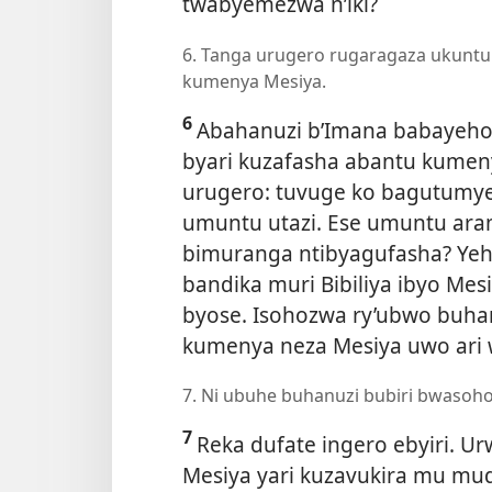
twabyemezwa n’iki?
6. Tanga urugero rugaragaza ukuntu
kumenya Mesiya.
6
Abahanuzi b’Imana babayeho 
byari kuzafasha abantu kumeny
urugero: tuvuge ko bagutumye
umuntu utazi. Ese umuntu ara
bimuranga ntibyagufasha? Yeh
bandika muri Bibiliya ibyo Mes
byose. Isohozwa ry’ubwo buha
kumenya neza Mesiya uwo ari 
7. Ni ubuhe buhanuzi bubiri bwasoho
7
Reka dufate ingero ebyiri. 
Mesiya yari kuzavukira mu m