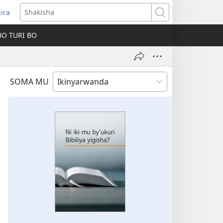
jira
fungukire
Shakisha
handi)
BO TURI BO
SOMA MU