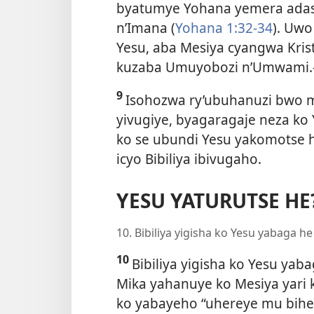
byatumye Yohana yemera adash
n’Imana (
Yohana 1:32-34
). Uw
Yesu, aba Mesiya cyangwa Krist
kuzaba Umuyobozi n’Umwami.
9
Isohozwa ry’ubuhanuzi bwo mu
yivugiye, byagaragaje neza ko 
ko se ubundi Yesu yakomotse h
icyo Bibiliya ibivugaho.
YESU YATURUTSE HE
10. Bibiliya yigisha ko Yesu yabaga he
10
Bibiliya yigisha ko Yesu ya
Mika yahanuye ko Mesiya yari 
ko yabayeho “uhereye mu bihe 