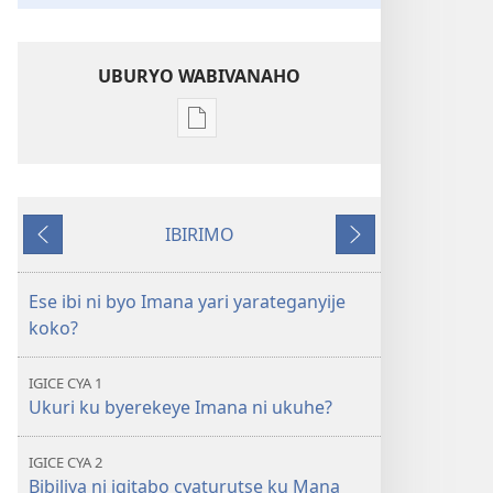
UBURYO WABIVANAHO
Uko
wavanaho
ibitabo
Ni
IBIRIMO
iki
Ibibanza
Ibikurikira
mu
by’ukuri
Ese ibi ni byo Imana yari yarateganyije
Bibiliya
koko?
yigisha?
IGICE CYA 1
Ukuri ku byerekeye Imana ni ukuhe?
IGICE CYA 2
Bibiliya ni igitabo cyaturutse ku Mana