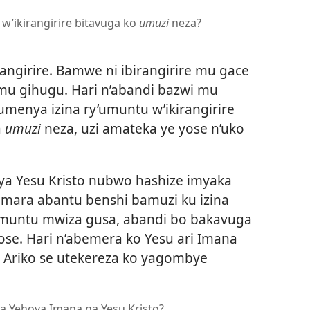
u w’ikirangirire bitavuga ko
umuzi
neza?
irangirire. Bamwe ni ibirangirire mu gace
u gihugu. Hari n’abandi bazwi mu
kumenya izina ry’umuntu w’ikirangirire
a
umuzi
neza, uzi amateka ye yose n’uko
a Yesu Kristo nubwo hashize imyaka
yamara abantu benshi bamuzi ku izina
umuntu mwiza gusa, abandi bo bakavuga
ose. Hari n’abemera ko Yesu ari Imana
Ariko se utekereza ko yagombye
a Yehova Imana na Yesu Kristo?