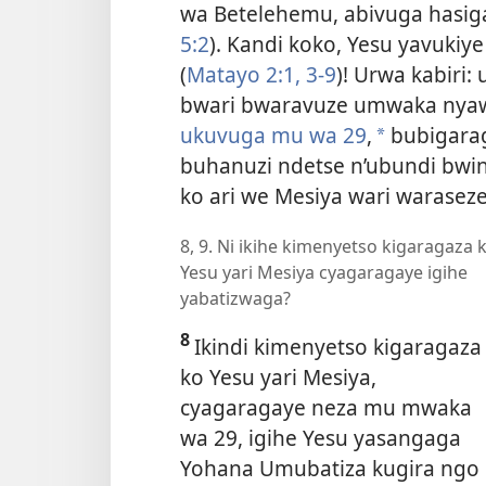
wa Betelehemu, abivuga hasiga
5:2
). Kandi koko, Yesu yavuk
(
Matayo 2:1,
3-9
)! Urwa kabiri
bwari bwaravuze umwaka ny
ukuvuga mu wa 29
,
bubigarag
*
buhanuzi ndetse n’ubundi bwi
ko ari we Mesiya wari waraseze
8, 9. Ni ikihe kimenyetso kigaragaza 
Yesu yari Mesiya cyagaragaye igihe
yabatizwaga?
8
Ikindi kimenyetso kigaragaza
ko Yesu yari Mesiya,
cyagaragaye neza mu mwaka
wa 29, igihe Yesu yasangaga
Yohana Umubatiza kugira ngo