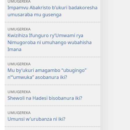
UMUGEREKA
Impamvu Abakristo b’ukuri badakoresha
umusaraba mu gusenga
UMUGEREKA
Kwizihiza Ifunguro ry’Umwami rya
Nimugoroba ni umuhango wubahisha
Imana
UMUGEREKA
Mu by’ukuri amagambo “ubugingo”
n’“umwuka” asobanura iki?
UMUGEREKA
Shewoli na Hadesi bisobanura iki?
UMUGEREKA
Umunsi w’urubanza ni iki?