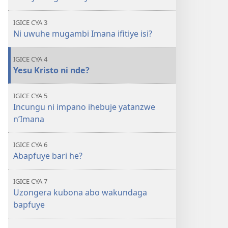
IGICE CYA 3
Ni uwuhe mugambi Imana ifitiye isi?
IGICE CYA 4
Yesu Kristo ni nde?
IGICE CYA 5
Incungu ni impano ihebuje yatanzwe
n’Imana
IGICE CYA 6
Abapfuye bari he?
IGICE CYA 7
Uzongera kubona abo wakundaga
bapfuye