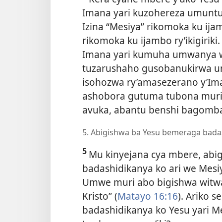
Imana yari kuzohereza umuntu 
Izina “Mesiya” rikomoka ku ijam
rikomoka ku ijambo ry’ikigirik
Imana yari kumuha umwanya wih
tuzarushaho gusobanukirwa u
isohozwa ry’amasezerano y’Im
ashobora gutuma tubona muri i
avuka, abantu benshi bagomba
5. Abigishwa ba Yesu bemeraga badas
5
Mu kinyejana cya mbere, abi
badashidikanya ko ari we Mesi
Umwe muri abo bigishwa witwag
Kristo” (
Matayo 16:16
). Ariko 
badashidikanya ko Yesu yari M