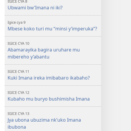
IGICE CYA 8
Ubwami bw’Imana ni iki?
Igice cya 9
Mbese koko turi mu “minsi y’imperuka”?
IGICE CYA 10
Abamarayika bagira uruhare mu
mibereho y’abantu
IGICE CYA 11
Kuki Imana ireka imibabaro ikabaho?
IGICE CYA 12
Kubaho mu buryo bushimisha Imana
IGICE CYA 13
Jya ubona ubuzima nk’uko Imana
ibubona