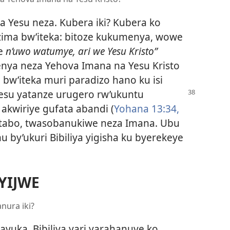
Yesu neza. Kubera iki? Kubera ko
 buzima bw’iteka: bitoze kukumenya, wowe
ye
n’uwo watumye, ari we Yesu Kristo”
enya neza Yehova Imana na Yesu Kristo
w’iteka muri paradizo hano ku isi
Yesu yatanze
urugero rw’ukuntu
akwiriye gufata abandi (
Yohana 13:34,
gitabo, twasobanukiwe neza Imana. Ubu
by’ukuri Bibiliya yigisha ku byerekeye
YIJWE
nura iki?
avuka, Bibiliya yari yarahanuye ko