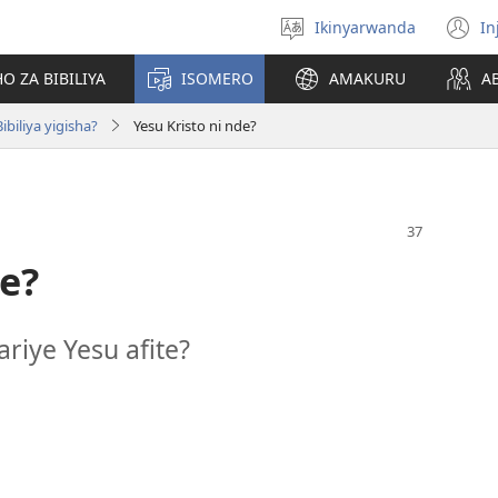
Ikinyarwanda
In
Hitamo
(i
ururimi
a
O ZA BIBILIYA
ISOMERO
AMAKURU
A
ibiliya yigisha?
Yesu Kristo ni nde?
de?
iye Yesu afite?