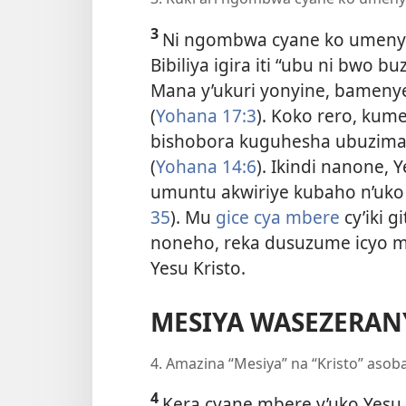
3
Ni ngombwa cyane ko umenya 
Bibiliya igira iti “ubu ni bwo
Mana y’ukuri yonyine, bamen
(
Yohana 17:3
). Koko rero, kum
bishobora kuguhesha ubuzima b
(
Yohana 14:6
). Ikindi nanone, 
umuntu akwiriye kubaho n’uko 
35
). Mu
gice cya mbere
cy’iki 
noneho, reka dusuzume icyo mu 
Yesu Kristo.
MESIYA WASEZERAN
4. Amazina “Mesiya” na “Kristo” asoba
4
Kera cyane mbere y’uko Yesu 