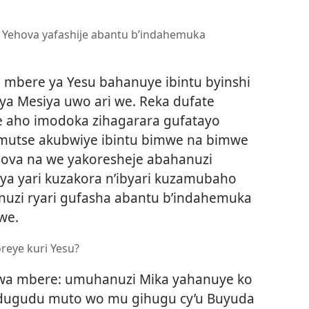
 Yehova yafashije abantu b’indahemuka
mbere ya Yesu bahanuye ibintu byinshi
a Mesiya uwo ari we. Reka dufate
 aho imodoka zihagarara gufatayo
mutse akubwiye ibintu bimwe na bimwe
ova na we yakoresheje abahanuzi
iya yari kuzakora n’ibyari kuzamubaho
nuzi ryari gufasha abantu b’indahemuka
we.
reye kuri Yesu?
Urwa mbere: umuhanuzi Mika yahanuye ko
udugudu muto wo mu gihugu cy’u Buyuda