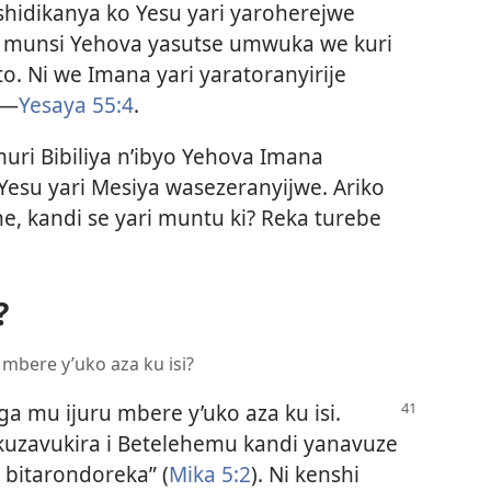
idikanya ko Yesu yari yaroherejwe
o munsi Yehova yasutse umwuka we kuri
o. Ni we Imana yari yaratoranyirije
​—
Yesaya 55:4
.
ri Bibiliya n’ibyo Yehova Imana
Yesu yari Mesiya wasezeranyijwe. Ariko
e, kandi se yari muntu ki? Reka turebe
?
 mbere y’uko aza ku isi?
baga mu ijuru mbere y’uko
aza ku isi.
kuzavukira i Betelehemu kandi yanavuze
bitarondoreka” (
Mika 5:2
). Ni kenshi