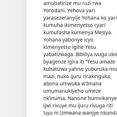
amubatirize mu ruzi rwa
Yorodani. Yehova yari
yarasezeranyije Yohana ko yari
kumuha ikimenyetso cyari
kumufasha kumenya Mesiya.
Yohana yabonye icyo
kimenyetso igihe Yesu
yabatizwaga. Bibiliya ivuga uk
byagenze igira iti “Yesu amaze
kubatizwa yahise yuburuka mu
mazi, nuko ijuru rirakinguka,
abona umwuka w’Imana
umumanukiyeho umeze
nk’inuma. Nanone humvikanye
ijwi rivuye mu ijuru rivuga riti
‘uyu ni Umwana wanjye nkunda