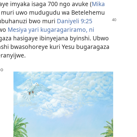
ye imyaka isaga 700 ngo avuke (
Mika
iye muri uwo mudugudu wa Betelehemu
: ubuhanuzi bwo muri
Daniyeli 9:25
awo
Mesiya yari kugaragariramo, ni
aza hasigaye ibinyejana byinshi. Ubwo
nshi bwasohoreye kuri Yesu bugaragaza
ranyijwe.
ko