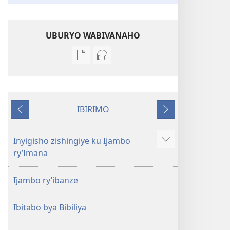
UBURYO WABIVANAHO
Uko
Uko
wavanaho
wavanaho
ibitabo
ibyafashwe
Bibiliya
amajwi
IBIRIMO
Bibiliya
Ibibanza
Ibikurikira
Inyigisho zishingiye ku Ijambo
Reba
ry’Imana
ibindi
Ijambo ry’ibanze
Ibitabo bya Bibiliya