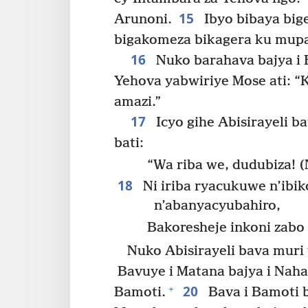
15
Arunoni.
Ibyo bibaya bige
bigakomeza bikagera ku mup
16
Nuko barahava bajya i B
Yehova yabwiriye Mose ati: 
amazi.”
17
Icyo gihe Abisirayeli b
bati:
“Wa riba we, dudubiza! (
18
Ni iriba ryacukuwe n’ib
n’abanyacyubahiro,
Bakoresheje inkoni zabo 
Nuko Abisirayeli bava muri
Bavuye i Matana bajya i Nahali
20
+
Bamoti.
Bava i Bamoti b