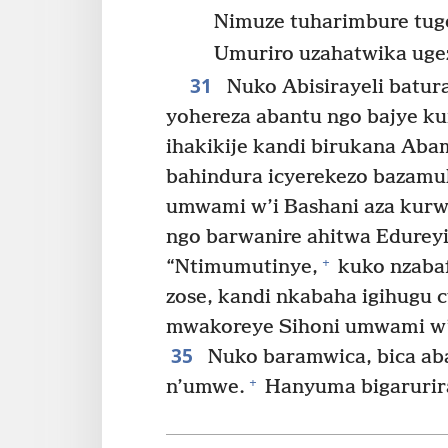
Nimuze tuharimbure tuge
Umuriro uzahatwika ugez
31
Nuko Abisirayeli batur
yohereza abantu ngo bajye k
ihakikije kandi birukana Aba
bahindura icyerekezo bazamuk
umwami w’i Bashani aza kurwa
ngo barwanire ahitwa Edureyi
+
“Ntimumutinye,
kuko nzaba
zose, kandi nkabaha igihugu c
mwakoreye Sihoni umwami w’A
35
Nuko baramwica, bica aba
+
n’umwe.
Hanyuma bigarurira