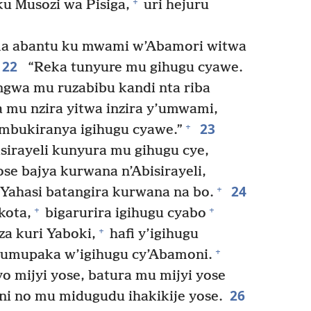
+
u Musozi wa Pisiga,
uri hejuru
ma abantu ku mwami w’Abamori witwa
22
“Reka tunyure mu gihugu cyawe.
gwa mu ruzabibu kandi nta riba
 mu nzira yitwa inzira y’umwami,
23
+
ambukiranya igihugu cyawe.”
sirayeli kunyura mu gihugu cye,
se bajya kurwana n’Abisirayeli,
24
+
 Yahasi batangira kurwana na bo.
+
+
kota,
bigarurira igihugu cyabo
+
a kuri Yaboki,
hafi y’igihugu
+
 umupaka w’igihugu cy’Abamoni.
yo mijyi yose, batura mu mijyi yose
26
ni no mu midugudu ihakikije yose.