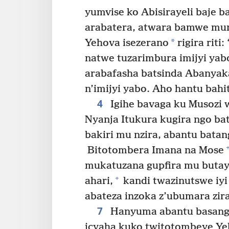
yumvise ko Abisirayeli baje b
arabatera, atwara bamwe mur
*
Yehova isezerano
rigira riti
natwe tuzarimbura imijyi yab
arabafasha batsinda Abanyak
n’imijyi yabo. Aho hantu bah
4
Igihe bavaga ku Musozi 
Nyanja Itukura kugira ngo b
bakiri mu nzira, abantu bata
Bitotombera Imana na Mose
mukatuzana gupfira mu butayu
+
ahari,
kandi twazinutswe iyi
abateza inzoka z’ubumara zira
7
Hanyuma abantu basanga
icyaha kuko twitotombeye Y