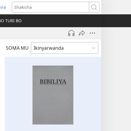
jira
fungukire
Shakisha
handi)
BO TURI BO
SOMA MU