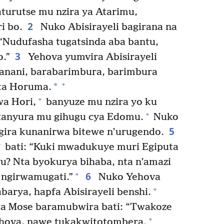
aturutse mu nzira ya Atarimu,
2
i bo.
Nuko Abisirayeli bagirana na
: “Nudufasha tugatsinda aba bantu,
3
o.”
Yehova yumvira Abisirayeli
anani, barabarimbura, barimbura
+
*
ita Horuma.
+
wa Hori,
banyuze mu nzira yo ku
+
atanyura mu gihugu cya Edomu.
Nuko
5
ngira kunanirwa bitewe n’urugendo.
+
bati: “Kuki mwadukuye muri Egiputa
? Nta byokurya bihaba, nta n’amazi
6
+
 ngirwamugati.”
Nuko Yehova
+
barya, hapfa Abisirayeli benshi.
 Mose baramubwira bati: “Twakoze
+
ehova, nawe tukakwitotombera.