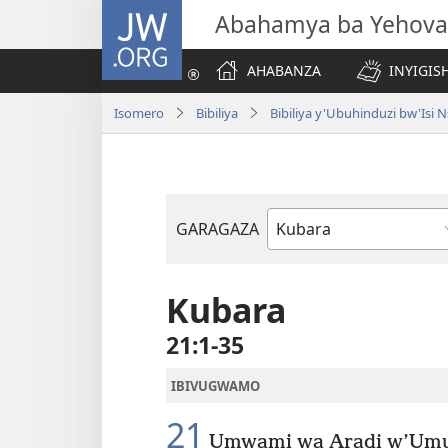
JW.ORG
Abahamya ba Yehova
AHABANZA
INYIGISH
Isomero
Bibiliya
Bibiliya y'Ubuhinduzi bw'Is
GARAGAZA
Igitabo
cya
Bibiliya
Kubara
21:1-35
IBIVUGWAMO
21
Umwami wa Aradi w’Umu