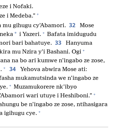
ze i Nofaki.
+
e i Medeba.”
32
a mu gihugu cy’Abamori.
Mose
+
*
uneka
i Yazeri.
Bafata imidugudu
33
mori bari bahatuye.
Hanyuma
+
ira mu Nzira y’i Bashani. Ogi
na na bo ari kumwe n’ingabo ze zose,
34
+
.
Yehova abwira Mose ati:
fasha mukamutsinda we n’ingabo ze
+
ye.
Muzamukorere nk’ibyo
+
bamori wari utuye i Heshiboni.”
hungu be n’ingabo ze zose, ntihasigara
+
 igihugu cye.