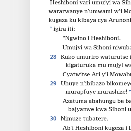
Heshiboni yari umujyi wa Si
wararwanye n’umwami w’i Mo
kugeza ku kibaya cya Arunoni
*
igira iti:
“Ngwino i Heshiboni.
Umujyi wa Sihoni niwub
28
Kuko umuriro waturutse i
kigaturuka mu mujyi wa
Cyatwitse Ari y’i Mowabu
29
Uhuye n’ibibazo bikomey
+
murapfuye murashize!
Azatuma abahungu be ba
bajyanwe kwa Sihoni
30
Nimuze tubatere.
Ab’i Heshiboni kugeza i 