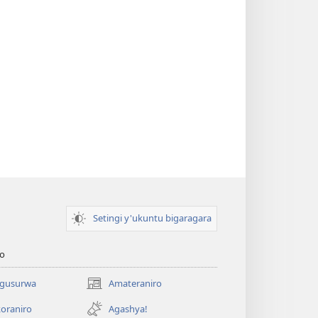
Setingi y'ukuntu bigaragara
o
 gusurwa
Amateraniro
(ifungukire
ahandi)
oraniro
Agashya!