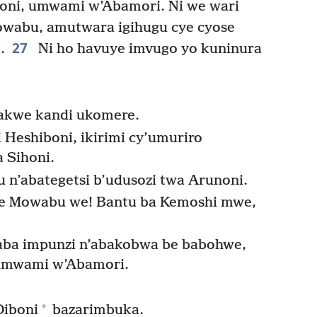
honi, umwami w’Abamori. Ni we wari
wabu, amutwara igihugu cye cyose
27
.
Ni ho havuye imvugo yo kuninura
akwe kandi ukomere.
 Heshiboni, ikirimi cy’umuriro
 Sihoni.
 n’abategetsi b’udusozi twa Arunoni.
e Mowabu we! Bantu ba Kemoshi mwe,
ba impunzi n’abakobwa be babohwe,
 umwami w’Abamori.
+
Diboni
bazarimbuka.