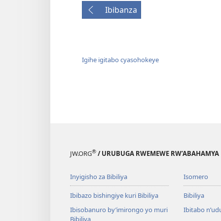
Ibibanza
Igihe igitabo cyasohokeye
®
JW.ORG
/ URUBUGA RWEMEWE RW’ABAHAMYA 
Inyigisho za Bibiliya
Isomero
Ibibazo bishingiye kuri Bibiliya
Bibiliya
Ibisobanuro by’imirongo yo muri
Ibitabo n’ud
Bibiliya