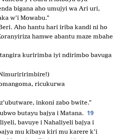
nda bigana aho umujyi wa Ari uri,
aka w’i Mowabu.”
eri. Aho hantu hari iriba kandi ni ho
“Koranyiriza hamwe abantu maze mbahe
atangira kuririmba iyi ndirimbo bavuga
Nimuriririmbire!)
ikomangoma, ricukurwa
z’ubutware, inkoni zabo bwite.”
19
 ubwo butayu bajya i Matana.
yeli, bavuye i Nahaliyeli bajya i
ajya mu kibaya kiri mu karere k’i