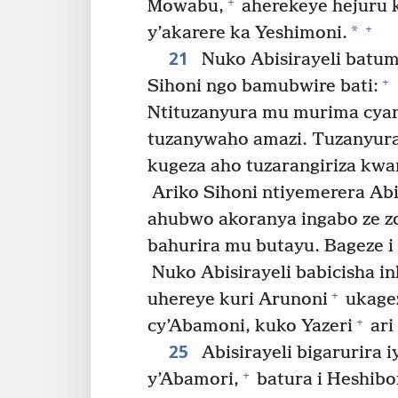
+
Mowabu,
aherekeye hejuru k
+
*
y’akarere ka Yeshimoni.
21
Nuko Abisirayeli batu
+
Sihoni ngo bamubwire bati:
Ntituzanyura mu murima cyan
tuzanywaho amazi. Tuzanyura
kugeza aho tuzarangiriza kw
Ariko Sihoni ntiyemerera Abi
ahubwo akoranya ingabo ze zo
bahurira mu butayu. Bageze i
Nuko Abisirayeli babicisha in
+
uhereye kuri Arunoni
ukagez
+
cy’Abamoni, kuko Yazeri
ari
25
Abisirayeli bigarurira i
+
y’Abamori,
batura i Heshibo