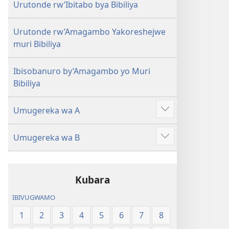
Urutonde rw’Ibitabo bya Bibiliya
Urutonde rw’Amagambo Yakoreshejwe
muri Bibiliya
Ibisobanuro by’Amagambo yo Muri
Bibiliya
Umugereka wa A
Reba
ibindi
Umugereka wa B
Reba
ibindi
Kubara
IBIVUGWAMO
1
2
3
4
5
6
7
8