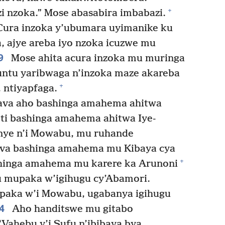
+
i nzoka.” Mose abasabira imbabazi.
Cura inzoka y’ubumara uyimanike ku
, ajye areba iyo nzoka icuzwe mu
9
Mose ahita acura inzoka mu muringa
ntu yaribwaga n’inzoka maze akareba
+
 ntiyapfaga.
ava aho bashinga amahema ahitwa
ti bashinga amahema ahitwa Iye-
ye n’i Mowabu, mu ruhande
va bashinga amahema mu Kibaya cya
+
hinga amahema mu karere ka Arunoni
u mupaka w’igihugu cy’Abamori.
upaka w’i Mowabu, ugabanya igihugu
14
Aho handitswe mu gitabo
Vahebu y’i Sufu n’ibibaya bya