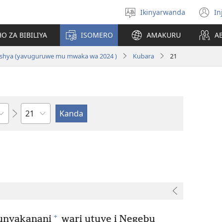
Ikinyarwanda
In
Hitamo
(i
ururimi
a
O ZA BIBILIYA
ISOMERO
AMAKURU
A
i Nshya (yavuguruwe mu mwaka wa 2024 )
Kubara
21
Igice
+
nyakanani
wari utuye i Negebu