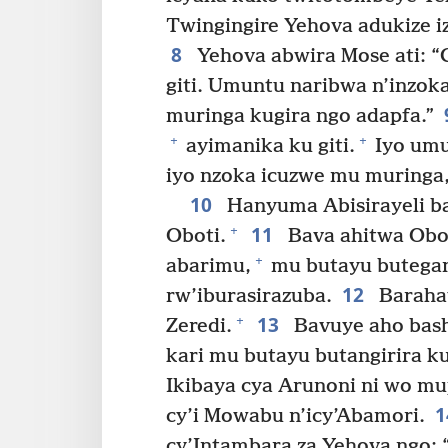
Twingingire Yehova adukize iz
8
Yehova abwira Mose ati: “
giti. Umuntu naribwa n’inzoka
muringa kugira ngo adapfa.”
+
+
ayimanika ku giti.
Iyo umu
iyo nzoka icuzwe mu muringa,
10
Hanyuma Abisirayeli b
11
+
Oboti.
Bava ahitwa Obo
+
abarimu,
mu butayu butegan
12
rw’iburasirazuba.
Baraha
13
+
Zeredi.
Bavuye aho bas
kari mu butayu butangirira k
Ikibaya cya Arunoni ni wo m
cy’i Mowabu n’icy’Abamori.
cy’Intambara za Yehova ngo: “