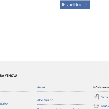
Ibikurikira
BA YEHOVA
Amakuru
Iy'ubusam
Saba
Abo turi bo
utabo
Amak
(ifungukire