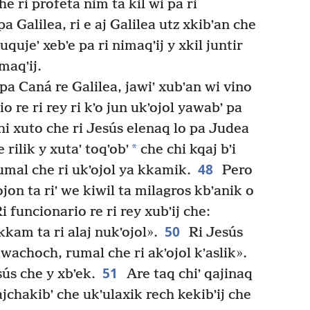
he ri profeta nim ta kil wi pa ri
a Galilea, ri e aj Galilea utz xkibʼan che
uqujeʼ xebʼe pa ri nimaqʼij y xkil juntir
maqʼij.
pa Caná re Galilea, jawiʼ xubʼan wi vino
io re ri rey ri kʼo jun ukʼojol yawabʼ pa
chi xuto che ri Jesús elenaq lo pa Judea
*
 rilik y xutaʼ toqʼobʼ
che chi kqaj bʼi
48
rumal che ri ukʼojol ya kkamik.
Pero
ojon ta riʼ we kiwil ta milagros kbʼanik o
i funcionario re ri rey xubʼij che:
50
kkam ta ri alaj nukʼojol».
Ri Jesús
 awachoch, rumal che ri akʼojol kʼaslik».
51
esús che y xbʼek.
Are taq chiʼ qajinaq
 rajchakibʼ che ukʼulaxik rech kekibʼij che