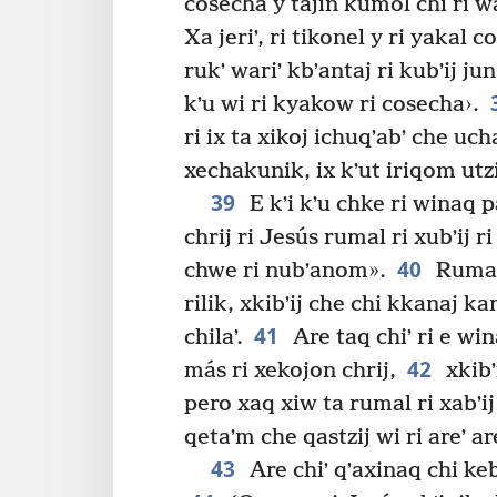
cosecha y tajin kumol chi ri wa
Xa jeriʼ, ri tikonel y ri yakal
rukʼ wariʼ kbʼantaj ri kubʼij jun
kʼu wi ri kyakow ri cosecha›.
ri ix ta xikoj ichuqʼabʼ che ucha
xechakunik, ix kʼut iriqom utzi
39
E kʼi kʼu chke ri winaq p
chrij ri Jesús rumal ri xubʼij ri
40
chwe ri nubʼanom».
Rumal 
rilik, xkibʼij che chi kkanaj ka
41
chilaʼ.
Are taq chiʼ ri e win
42
más ri xekojon chrij,
xkibʼ
pero xaq xiw ta rumal ri xabʼij
qetaʼm che qastzij wi ri areʼ a
43
Are chiʼ qʼaxinaq chi kebʼ 