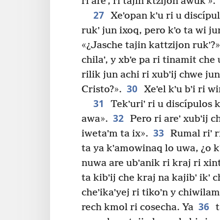
ri areʼ, ri tajin ktzijon awukʼ».
27
Xeʼopan kʼu ri u discípul
rukʼ jun ixoq, pero kʼo ta wi j
«¿Jasche tajin kattzijon rukʼ?»
chilaʼ, y xbʼe pa ri tinamit che
rilik jun achi ri xubʼij chwe ju
30
Cristo?».
Xeʼel kʼu bʼi ri w
31
Tekʼuriʼ ri u discípulos k
32
awa».
Pero ri areʼ xubʼij c
33
iwetaʼm ta ix».
Rumal riʼ ri
ta ya kʼamowinaq lo uwa, ¿o kʼ
nuwa are ubʼanik ri kraj ri xin
ta kibʼij che kraj na kajibʼ ikʼ
cheʼikaʼyej ri tikoʼn y chiwilamp
36
rech kmol ri cosecha. Ya
t