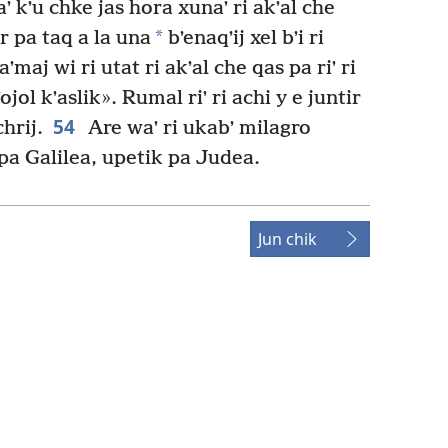
ʼ kʼu chke jas hora xunaʼ ri akʼal che
*
ir pa taq a la una
bʼenaqʼij xel bʼi ri
aʼmaj wi ri utat ri akʼal che qas pa riʼ ri
ojol kʼaslik». Rumal riʼ ri achi y e juntir
54
hrij.
Are waʼ ri ukabʼ milagro
j pa Galilea, upetik pa Judea.
Jun chik