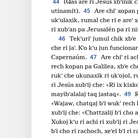
44
(Qas are ri Jesús xbʼinik c
45
utinamit).
Are chiʼ xopan p
ukʼulaxik, rumal che ri e areʼ x
ri xubʼan pa Jerusalén pa ri ni
46
Tekʼuriʼ jumul chik xbʼe 
che ri jaʼ. Kʼo kʼu jun funcionar
47
Capernaúm.
Are chiʼ ri a
rech kopan pa Galilea, xbʼe che
rukʼ che ukunaxik ri ukʼojol, 
ri Jesús xubʼij che: «Ri ix kixk
49
mayibʼalalaj taq jastaq».
R
«Wajaw, chatqaj bʼi wukʼ rech 
xubʼij che: «Chattzalij bʼi cho
Xukoj kʼu ri achi ri xubʼij ri J
bʼi cho ri rachoch, xeʼel bʼi ri