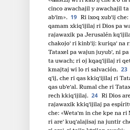
«Qastzij wi ri kabʼij che kʼo ta
cinco awachajil y awachajil ta 
19
abʼim».
Ri ixoq xubʼij che:
qamam xkiqʼijilaj ri Dios pa waj
rajawaxik pa Jerusalén kqʼijil
chakojoʼ ri kinbʼij: kuriqaʼ na r
Tataxel pa wajun juyubʼ, ni pa
ta uwach; ri oj kqaqʼijilaj ri 
23
kmajtaj wi lo ri salvación.
qʼij, che ri qas kkiqʼijilaj ri Ta
qas ubʼeʼal. Rumal che ri Tatax
24
rech kkiqʼijilaj.
Ri Dios are
rajawaxik kkiqʼijilaj pa espíritu
che: «Wetaʼm in che kpe na ri M
ri areʼ kuqʼalajisaj na juntir 