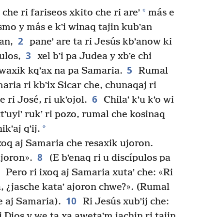
*
che ri fariseos xkito che ri areʼ
más e
ismo y más e kʼi winaq tajin kubʼan
2
an,
paneʼ are ta ri Jesús kbʼanow ki
3
ulos,
xel bʼi pa Judea y xbʼe chi
5
waxik kqʼax na pa Samaria.
Rumal
aria ri kbʼix Sicar che, chunaqaj ri
6
ri José, ri ukʼojol.
Chilaʼ kʼu kʼo wi
xtʼuyiʼ rukʼ ri pozo, rumal che kosinaq
*
ikʼaj qʼij.
ixoq aj Samaria che resaxik ujoron.
8
ujoron».
(E bʼenaq ri u discípulos pa
9
Pero ri ixoq aj Samaria xutaʼ che: «Ri
ia, ¿jasche kataʼ ajoron chwe?». (Rumal
10
 e aj Samaria).
Ri Jesús xubʼij che:
 Dios y we ta xa awetaʼm jachin ri tajin