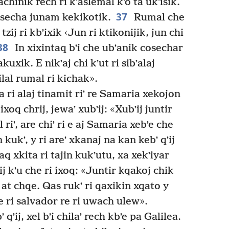
chinik rech ri kʼaslemal kʼo ta ukʼisik.
37
 cosecha junam kekikotik.
Rumal che
 tzij ri kbʼixik ‹Jun ri ktikonijik, jun chi
38
In xixintaq bʼi che ubʼanik cosechar
kuxik. E nikʼaj chi kʼut ri sibʼalaj
lal rumal ri kichak».
a ri alaj tinamit riʼ re Samaria xekojon
 ixoq chrij, jewaʼ xubʼij: «Xubʼij juntir
riʼ, are chiʼ ri e aj Samaria xebʼe che
n kukʼ, y ri areʼ xkanaj na kan kebʼ qʼij
aq xkita ri tajin kukʼutu, xa xekʼiyar
ij kʼu che ri ixoq: «Juntir kqakoj chik
 at chqe. Qas rukʼ ri qaxikin xqato y
re ri salvador re ri uwach ulew».
qʼij, xel bʼi chilaʼ rech kbʼe pa Galilea.