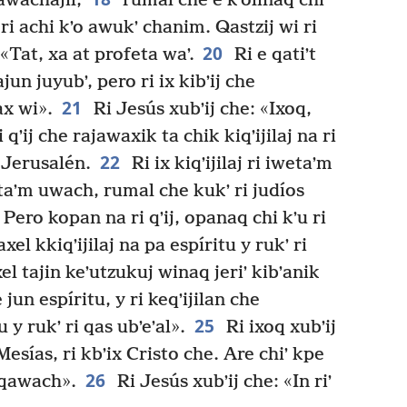
 awachajil,
rumal che e kʼolinaq chi
ri achi kʼo awukʼ chanim. Qastzij wi ri
20
 «Tat, xa at profeta waʼ.
Ri e qatiʼt
un juyubʼ, pero ri ix kibʼij che
21
ax wi».
Ri Jesús xubʼij che: «Ixoq,
i qʼij che rajawaxik ta chik kiqʼijilaj na ri
22
 Jerusalén.
Ri ix kiqʼijilaj ri iwetaʼm
qetaʼm uwach, rumal che kukʼ ri judíos
Pero kopan na ri qʼij, opanaq chi kʼu ri
taxel kkiqʼijilaj na pa espíritu y rukʼ ri
el tajin keʼutzukuj winaq jeriʼ kibʼanik
 jun espíritu, y ri keqʼijilan che
25
 y rukʼ ri qas ubʼeʼal».
Ri ixoq xubʼij
esías, ri kbʼix Cristo che. Are chiʼ kpe
26
chqawach».
Ri Jesús xubʼij che: «In riʼ