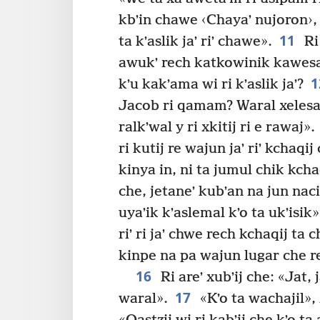
kbʼin chawe ‹Chayaʼ nujoron›, x
11
ta kʼaslik jaʼ riʼ chawe».
Ri 
awukʼ rech katkowinik kawesaj r
1
kʼu kakʼama wi ri kʼaslik jaʼ?
Jacob ri qamam? Waral xelesax wi 
ralkʼwal y ri xkitij ri e rawaj».
ri kutij re wajun jaʼ riʼ kchaqij 
kinya in, ni ta jumul chik kchaqi
che, jetaneʼ kubʼan na jun nac
uyaʼik kʼaslemal kʼo ta ukʼisik»
riʼ ri jaʼ chwe rech kchaqij ta 
kinpe na pa wajun lugar che r
16
Ri areʼ xubʼij che: «Jat, j
17
waral».
«Kʼo ta wachajil», 