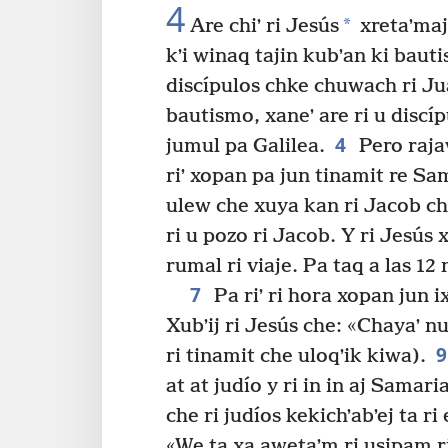
4
*
Are chiʼ ri Jesús
xretaʼmaj 
kʼi winaq tajin kubʼan ki baut
discípulos chke chuwach ri Ju
bautismo, xaneʼ are ri u discíp
4
jumul pa Galilea.
Pero raja
riʼ xopan pa jun tinamit re Sam
ulew che xuya kan ri Jacob che 
ri u pozo ri Jacob. Y ri Jesús 
rumal ri viaje. Pa taq a las 12 n
7
Pa riʼ ri hora xopan jun 
Xubʼij ri Jesús che: «Chayaʼ n
ri tinamit che uloqʼik kiwa).
at at judío y ri in in aj Samar
che ri judíos kekichʼabʼej ta ri
«We ta xa awetaʼm ri usipam ri