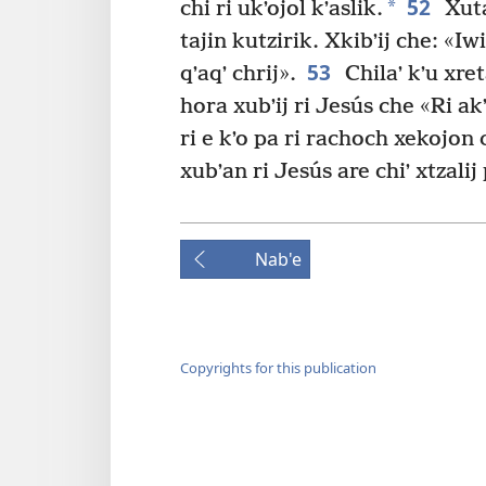
52
*
chi ri ukʼojol kʼaslik.
Xuta
tajin kutzirik. Xkibʼij che: «Iw
53
qʼaqʼ chrij».
Chilaʼ kʼu xret
hora xubʼij ri Jesús che «Ri akʼ
ri e kʼo pa ri rachoch xekojon c
xubʼan ri Jesús are chiʼ xtzali
Nab'e
Copyrights for this publication