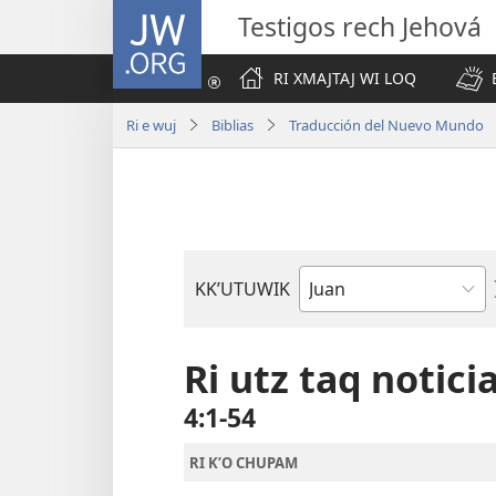
JW.ORG
Testigos rech Jehová
RI XMAJTAJ WI LOQ
Ri e wuj
Biblias
Traducción del Nuevo Mundo
KKʼUTUWIK
Wuj
re
ri
Ri utz taq noticia
Biblia
4:1-54
RI KʼO CHUPAM