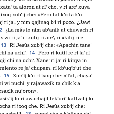
ataʼ ta ajoron at riʼ che, y ri areʼ xuya
ixoq xubʼij che: «Pero tat kʼo ta kʼo
i jaʼ, y nim qajinaq bʼi ri pozo. ¿Jawiʼ
2
¿La más lo nim abʼanik at chuwach ri
ri jaʼ ri xutij ri areʼ, ri xkitij ri e
13
Ri Jesús xubʼij che: «Apachin taneʼ
14
chi na uchiʼ.
Pero ri kutij re ri jaʼ ri
j chi na uchiʼ. Xaneʼ ri jaʼ ri kinya in
imiento re jaʼ chupam, ri kbʼuqʼbʼut che
15
.
Xubʼij kʼu ri ixoq che: «Tat, chayaʼ
chi wi nuchiʼ y rajawaxik ta chik kʼa
esaxik nujoron».
asikʼij lo ri awachajil tekʼuriʼ kattzalij lo
xcha ri ixoq che. Ri Jesús xubʼij che:
18