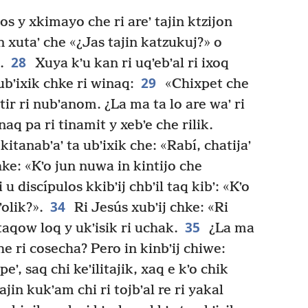
os y xkimayo che ri areʼ tajin ktzijon
un xutaʼ che «¿Jas tajin katzukuj?» o
28
.
Xuya kʼu kan ri uqʼebʼal ri ixoq
29
 ubʼixik chke ri winaq:
«Chixpet che
ntir ri nubʼanom. ¿La ma ta lo are waʼ ri
inaq pa ri tinamit y xebʼe che rilik.
kitanabʼaʼ ta ubʼixik che: «Rabí, chatijaʼ
hke: «Kʼo jun nuwa in kintijo che
 u discípulos kkibʼij chbʼil taq kibʼ: «Kʼo
34
olik?».
Ri Jesús xubʼij chke: «Ri
35
taqow loq y ukʼisik ri uchak.
¿La ma
 che ri cosecha? Pero in kinbʼij chiwe:
eʼ, saq chi keʼilitajik, xaq e kʼo chik
ajin kukʼam chi ri tojbʼal re ri yakal