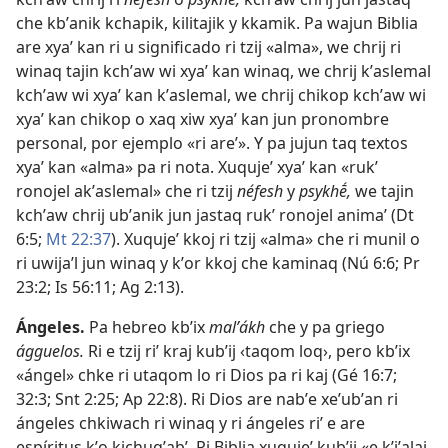
che kbʼanik kchapik, kilitajik y kkamik. Pa wajun Biblia
are xyaʼ kan ri u significado ri tzij «alma», we chrij ri
winaq tajin kchʼaw wi xyaʼ kan winaq, we chrij kʼaslemal
kchʼaw wi xyaʼ kan kʼaslemal, we chrij chikop kchʼaw wi
xyaʼ kan chikop o xaq xiw xyaʼ kan jun pronombre
personal, por ejemplo «ri areʼ». Y pa jujun taq textos
xyaʼ kan «alma» pa ri nota. Xuqujeʼ xyaʼ kan «rukʼ
ronojel akʼaslemal» che ri tzij
néfesh
y
psykhḗ,
we tajin
kchʼaw chrij ubʼanik jun jastaq rukʼ ronojel animaʼ (
Dt
6:5;
Mt 22:37
). Xuqujeʼ kkoj ri tzij «alma» che ri munil o
ri uwijaʼl jun winaq y kʼor kkoj che kaminaq (
Nú 6:6;
Pr
23:2;
Is 56:11;
Ag 2:13
).
Ángeles
.
Pa hebreo kbʼix
malʼákh
che y pa griego
ágguelos.
Ri e tzij riʼ kraj kubʼij ‹taqom loq›, pero kbʼix
«ángel» chke ri utaqom lo ri Dios pa ri kaj (
Gé 16:7;
32:3;
Snt 2:25;
Ap 22:8
). Ri Dios are nabʼe xeʼubʼan ri
ángeles chkiwach ri winaq y ri ángeles riʼ e are
espíritus kʼo kichuqʼabʼ. Ri Biblia xuqujeʼ kubʼij «e kʼiʼalaj