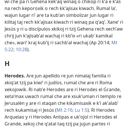
wi che pa ri Gehena kekʼaq winaq o chikop ri kʼa e kʼas
na rech keporoxik o rech kkʼajisax kiwach. Rumal laʼ,
wajun lugar riʼ are ta kubʼan simbolizar jun lugar ri
kilitaj taj rech kkʼajisax kiwach ri winaq pa qʼaqʼ. Xaneʼ ri
Jesús y ri u discípulos xkikoj ri tzij Gehena rech xechʼaw
chrij jun kʼajisabʼal wachaj ri kbʼix «ri ukabʼ kamikal
che», wariʼ kraj kubʼij ri sachbʼal wachaj (
Ap 20:14;
Mt
5:22;
10:28
).
H
Herodes
.
Are jun apellido re jun nimalaj familia ri
xkiqʼat tzij pa kiwiʼ ri judíos, rumal che are ri Roma
xekojowik. Ri nabʼe Herodes are ri Herodes el Grande,
xetaʼmax uwach rumal che are xsukʼuman ri templo re
Jerusalén y are ri xtaqan che kikamisaxik e kʼi akʼalabʼ
rech kukamisaj ri Jesús (
Mt 2:16;
Lu 1:5
). Ri Herodes
Arquelao y ri Herodes Antipas e ukʼojol ri Herodes el
Grande, xekoj che qʼatal taq tzij pa jujun partes ri