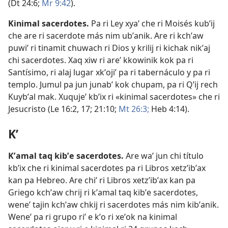
(
Dt 24:6;
Mr 9:42
).
Kinimal sacerdotes
.
Pa ri Ley xyaʼ che ri Moisés kubʼij
che are ri sacerdote más nim ubʼanik. Are ri kchʼaw
puwiʼ ri tinamit chuwach ri Dios y krilij ri kichak nikʼaj
chi sacerdotes. Xaq xiw ri areʼ kkowinik kok pa ri
Santísimo, ri alaj lugar xkʼojiʼ pa ri tabernáculo y pa ri
templo. Jumul pa jun junabʼ kok chupam, pa ri Qʼij rech
Kuybʼal mak. Xuqujeʼ kbʼix ri «kinimal sacerdotes» che ri
Jesucristo (
Le 16:2,
17;
21:10;
Mt 26:3;
Heb 4:14
).
Kʼ
Kʼamal taq kibʼe sacerdotes
.
Are waʼ jun chi título
kbʼix che ri kinimal sacerdotes pa ri Libros xetzʼibʼax
kan pa Hebreo. Are chiʼ ri Libros xetzʼibʼax kan pa
Griego kchʼaw chrij ri kʼamal taq kibʼe sacerdotes,
weneʼ tajin kchʼaw chkij ri sacerdotes más nim kibʼanik.
Weneʼ pa ri grupo riʼ e kʼo ri xeʼok na kinimal