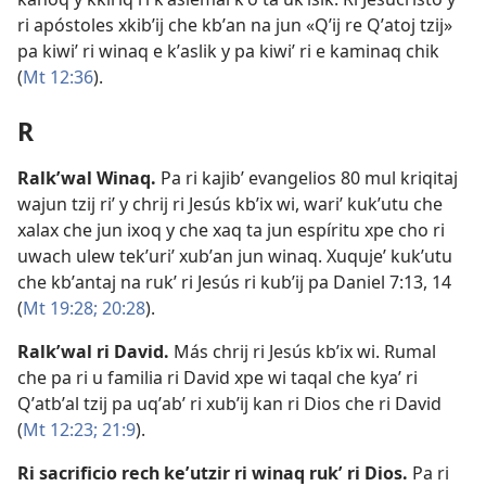
ri apóstoles xkibʼij che kbʼan na jun «Qʼij re Qʼatoj tzij»
pa kiwiʼ ri winaq e kʼaslik y pa kiwiʼ ri e kaminaq chik
(
Mt 12:36
).
R
Ralkʼwal Winaq
.
Pa ri kajibʼ evangelios 80 mul kriqitaj
wajun tzij riʼ y chrij ri Jesús kbʼix wi, wariʼ kukʼutu che
xalax che jun ixoq y che xaq ta jun espíritu xpe cho ri
uwach ulew tekʼuriʼ xubʼan jun winaq. Xuqujeʼ kukʼutu
che kbʼantaj na rukʼ ri Jesús ri kubʼij pa
Daniel 7:13, 14
(
Mt 19:28;
20:28
).
Ralkʼwal ri David
.
Más chrij ri Jesús kbʼix wi. Rumal
che pa ri u familia ri David xpe wi taqal che kyaʼ ri
Qʼatbʼal tzij pa uqʼabʼ ri xubʼij kan ri Dios che ri David
(
Mt 12:23;
21:9
).
Ri sacrificio rech keʼutzir ri winaq rukʼ ri Dios
.
Pa ri