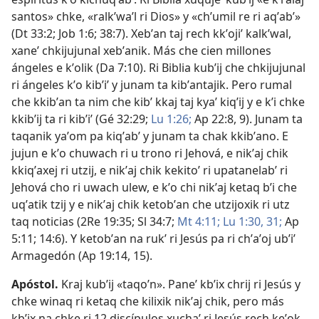
santos» chke, «ralkʼwaʼl ri Dios» y «chʼumil re ri aqʼabʼ»
(
Dt 33:2;
Job 1:6;
38:7
). Xebʼan taj rech kkʼojiʼ kalkʼwal,
xaneʼ chkijujunal xebʼanik. Más che cien millones
ángeles e kʼolik (
Da 7:10
). Ri Biblia kubʼij che chkijujunal
ri ángeles kʼo kibʼiʼ y junam ta kibʼantajik. Pero rumal
che kkibʼan ta nim che kibʼ kkaj taj kyaʼ kiqʼij y e kʼi chke
kkibʼij ta ri kibʼiʼ (
Gé 32:29;
Lu 1:26;
Ap 22:8, 9
). Junam ta
taqanik yaʼom pa kiqʼabʼ y junam ta chak kkibʼano. E
jujun e kʼo chuwach ri u trono ri Jehová, e nikʼaj chik
kkiqʼaxej ri utzij, e nikʼaj chik kekitoʼ ri upatanelabʼ ri
Jehová cho ri uwach ulew, e kʼo chi nikʼaj ketaq bʼi che
uqʼatik tzij y e nikʼaj chik ketobʼan che utzijoxik ri utz
taq noticias (
2Re 19:35;
Sl 34:7;
Mt 4:11;
Lu 1:30, 31;
Ap
5:11;
14:6
). Y ketobʼan na rukʼ ri Jesús pa ri chʼaʼoj ubʼiʼ
Armagedón (
Ap 19:14, 15
).
Apóstol
.
Kraj kubʼij «taqoʼn». Paneʼ kbʼix chrij ri Jesús y
chke winaq ri ketaq che kilixik nikʼaj chik, pero más
kbʼix na chke ri 12 discípulos xuchaʼ ri Jesús rech keʼok