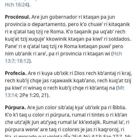
Hch 16:24
).
Procónsul
.
Are jun gobernador ri ktaqan pa jun
provincia o departamento, pero kʼo chuxeʼ ri kitaqanik
ri e qʼatal taq tzij re Roma. Kʼo taqanik pa uqʼabʼ rech
kuqʼat tzij xuqujeʼ kkowinik ktaqan pa kiwiʼ ri soldados.
Paneʼ ri e qʼatal taq tzij re Roma ketaqan puwiʼ pero
nim ubʼanik ri areʼ, pa ri provincia ri ktaqan wi (
Hch
13:7;
18:12
).
Profecía
.
Are ri kuya ubʼixik ri Dios rech kbʼantaj ri kraj,
rech kubʼij chqe jas rajawaxik kqabʼano, rech kuqʼat tzij
pa kiwiʼ ri winaq o rech kubʼij chqe ri kbʼantaj na (
Mt
13:14;
2Pe 1:20, 21
).
Púrpura
.
Are jun color sibʼalaj kyaʼ ubʼixik pa ri Biblia.
Kʼo kʼi taq u color ri púrpura, rumal ri tintes o ri kbʼan
che utzʼajik jun atzʼyaq rumal laʼ kkʼextajik. Rumal laʼ, ri
púrpura weneʼ are taq ri colores je jas ri kaqroroj, ri
lila, ri morado o ri violeta (
Éx 25:4;
Nú 4:13;
Eze 27:7,
16;