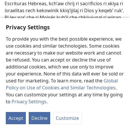
Escrituras Hebreas, kchʼaw chrij ri sacrificios ri xkiya ri
israelitas rech kekowinik kkiqʼijilaj ri Dios y keqebʼ rukʼ.
Ri ley xyaʼ che ri Moisés kubʼij che chkijujunal ri winaq
rajawaxik kkiya sacrificios rech kkuyutaj ri kimak
Privacy Settings
xuqujeʼ rajawaxik kyaʼ sacrificios rech juntir ri winaq re
ri tinamit keʼutzir rukʼ ri Dios. Wariʼ jumul pa jun junabʼ
To provide you with the best possible experience, we
kbʼanik y kbʼan pa ri qʼij ri kbʼix Qij re Kuybʼal makaj che.
use cookies and similar technologies. Some cookies
Ri sacrificios riʼ xkikʼutunsaj ri xubʼan ri Jesús are chiʼ
are necessary to make our website work and cannot
xuya ri ukʼaslemal chqe oj, rech kojesax pa ri makaj y ri
be refused. You can accept or decline the use of
kamikal. Jeriʼ juntir ri winaq kekowinik keʼutzir rukʼ ri
additional cookies, which we use only to improve
Jehová (
Le 5:10;
23:28;
Col 1:20;
Heb 9:12
).
your experience. None of this data will ever be sold or
used for marketing. To learn more, read the
Global
S
Policy on Use of Cookies and Similar Technologies
.
You can customize your settings at any time by going
Sábado
.
Pa ri Biblia, are jun nimaqʼij judío kbʼan chi
to
Privacy Settings
.
S
semana, kamik kbʼix
sabbat
che. Esam che ri tzij hebrea
Ta
ri kraj kubʼij ‹uxlanem›. Are ri séptimo qʼij rech ri
Accept
Decline
Customize
of
semana judía (kumaj bʼi viernes are chiʼ kqaj bʼi ri qʼij y
Co
kekʼis pa sábado are chiʼ kqaj bʼi ri qʼij). Pa ri qʼij sábado