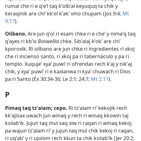
rumal che ri e qʼeʼl taq kʼolbʼal keyuquq ta chik y
keraqinik are chiʼ kkʼol kʼakʼ vino chupam (
Jos 9:4;
Mt
9:17
).
Olíbano
.
Are jun qʼol ri esam chke ri e cheʼ y nimaʼq taq
qʼayes ri kbʼix
Boswellia
chke. Sibʼalaj kʼokʼ are chiʼ
kporoxik. Ri olíbano are jun chke ri ingredientes ri xkoj
che ri incienso santo, ri xkoj pa ri tabernáculo y pa ri
templo. Xuqujeʼ xyaʼ puwiʼ ri ofrendas rech kʼaj y nikʼaj
chik, y xyaʼ puwiʼ ri e kaxlanwa ri kyaʼ chuwach ri Dios
pa ri Santo (
Éx 30:34-36;
Le 2:1;
24:7;
Mt 2:11
).
P
Pimaq taq tzʼalam; cepo
.
Ri tzʼalam riʼ kekojik rech
kkʼajisax uwach jun winaq y rech ri winaq kkowin taj
ksilabʼik. Jujun taq mul xaq xiw ri raqan ri winaq kekoj
pa wajun tzʼalam riʼ y jujun taq mul chik kekoj ri raqan,
ri uqʼabʼ y ri ujolom rech kkun ta chik ksilabʼik (
Jer 20:2;