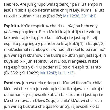
Hebreo. Are jun grupo winaq xekʼojiʼ pa ri u tiempo ri
Jesús ri sibʼalaj kʼo ketaʼmabʼal chrij ri Ley. Rumal laʼ utz
ta xkil ri xubʼan ri Jesús (
Esd 7:6;
Mr 12:38, 39;
14:1
).
Espíritu
.
Kbʼix «espíritu» che ri tzij
rúaj
pa hebreo y
pnéuma
pa griego. Pero kʼo kʼi kraj kubʼij y ri e winaq
kekowin taj kkilo, pero kuslabʼisaj ri e jastaq. Ri tzij
espíritu pa griego y pa hebreo kraj kubʼij 1) ri kaqiqʼ, 2)
ri kikʼaslemal ri chikop o ri winaq, 3) ri kel lo pa ranimaʼ
jun winaq ri kbʼanow che kubʼij o kubʼan jun jastaq, 4) ri
kuya ubʼixik jun espíritu, 5) ri Dios, ri ángeles, ri itzel
taq espíritus y 6) ri u poder ri Dios o ri espíritu santo
(
Éx 35:21;
Sl 104:29;
Mt 12:43;
Lu 11:13
).
Estoicos
.
Jun escuela griega ri kkʼut wi filosofía, chilaʼ
kkʼut wi che rech jun winaq kkikotik rajawaxik kukoj ri
uchomanik y rajawaxik kubʼan ta kʼax che ri jastaq ri e
k’o cho ri uwach Ulew. Xuqujeʼ chilaʼ kkʼut wi che rech
jun winaq kukʼutu che qas kʼo unoʼj, rajawaxik kʼo ta