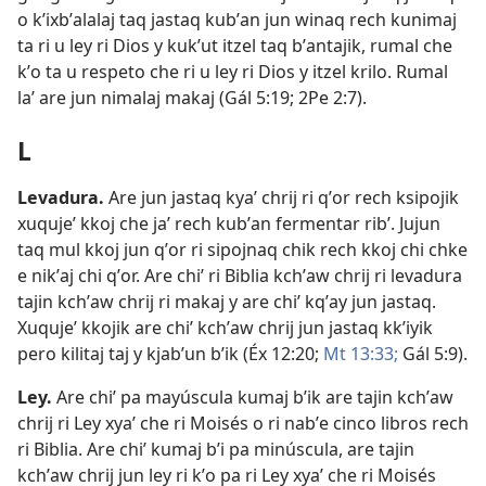
o kʼixbʼalalaj taq jastaq kubʼan jun winaq rech kunimaj
ta ri u ley ri Dios y kukʼut itzel taq bʼantajik, rumal che
kʼo ta u respeto che ri u ley ri Dios y itzel krilo. Rumal
laʼ are jun nimalaj makaj (
Gál 5:19;
2Pe 2:7
).
L
Levadura
.
Are jun jastaq kyaʼ chrij ri qʼor rech ksipojik
xuqujeʼ kkoj che jaʼ rech kubʼan fermentar ribʼ. Jujun
taq mul kkoj jun qʼor ri sipojnaq chik rech kkoj chi chke
e nikʼaj chi qʼor. Are chiʼ ri Biblia kchʼaw chrij ri levadura
tajin kchʼaw chrij ri makaj y are chiʼ kqʼay jun jastaq.
Xuqujeʼ kkojik are chiʼ kchʼaw chrij jun jastaq kkʼiyik
pero kilitaj taj y kjabʼun bʼik (
Éx 12:20;
Mt 13:33;
Gál 5:9
).
Ley
.
Are chiʼ pa mayúscula kumaj bʼik are tajin kchʼaw
chrij ri Ley xyaʼ che ri Moisés o ri nabʼe cinco libros rech
ri Biblia. Are chiʼ kumaj bʼi pa minúscula, are tajin
kchʼaw chrij jun ley ri kʼo pa ri Ley xyaʼ che ri Moisés