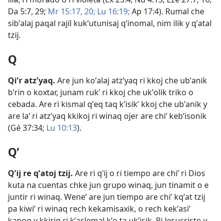
Da 5:7,
29;
Mr 15:17,
20;
Lu 16:19;
Ap 17:4
). Rumal che
sibʼalaj paqal rajil kukʼutunisaj qʼinomal, nim ilik y qʼatal
tzij.
Q
Qiʼr atzʼyaq
.
Are jun koʼalaj atzʼyaq ri kkoj che ubʼanik
bʼrin o koxtar, junam rukʼ ri kkoj che ukʼolik triko o
cebada. Are ri kismal qʼeq taq kʼisikʼ kkoj che ubʼanik y
are laʼ ri atzʼyaq kkikoj ri winaq ojer are chiʼ kebʼisonik
(
Gé 37:34;
Lu 10:13
).
Qʼ
Qʼij re qʼatoj tzij
.
Are ri qʼij o ri tiempo are chiʼ ri Dios
kuta na cuentas chke jun grupo winaq, jun tinamit o e
juntir ri winaq. Weneʼ are jun tiempo are chiʼ kqʼat tzij
pa kiwiʼ ri winaq rech kekamisaxik, o rech kekʼasiʼ
kanoq y kkiriq ri kʼaslemal kʼo ta ukʼisik. Ri Jesucristo y