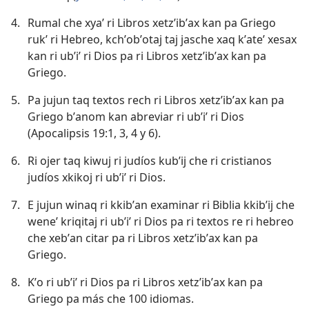
4.
Rumal che xyaʼ ri Libros xetzʼibʼax kan pa Griego
rukʼ ri Hebreo, kchʼobʼotaj taj jasche xaq kʼateʼ xesax
kan ri ubʼiʼ ri Dios pa ri Libros xetzʼibʼax kan pa
Griego.
5.
Pa jujun taq textos rech ri Libros xetzʼibʼax kan pa
Griego bʼanom kan abreviar ri ubʼiʼ ri Dios
(
Apocalipsis 19:1,
3, 4 y
6
).
6.
Ri ojer taq kiwuj ri judíos kubʼij che ri cristianos
judíos xkikoj ri ubʼiʼ ri Dios.
7.
E jujun winaq ri kkibʼan examinar ri Biblia kkibʼij che
weneʼ kriqitaj ri ubʼiʼ ri Dios pa ri textos re ri hebreo
che xebʼan citar pa ri Libros xetzʼibʼax kan pa
Griego.
8.
Kʼo ri ubʼiʼ ri Dios pa ri Libros xetzʼibʼax kan pa
Griego pa más che 100 idiomas.