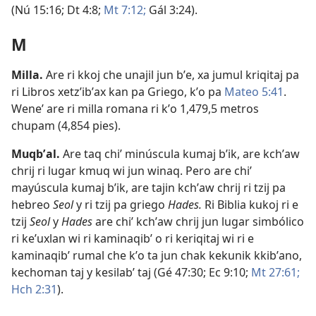
(
Nú 15:16;
Dt 4:8;
Mt 7:12;
Gál 3:24
).
M
Milla
.
Are ri kkoj che unajil jun bʼe, xa jumul kriqitaj pa
ri Libros xetzʼibʼax kan pa Griego, kʼo pa
Mateo 5:41
.
Weneʼ are ri milla romana ri kʼo 1,479,5 metros
chupam (4,854 pies).
Muqbʼal
.
Are taq chiʼ minúscula kumaj bʼik, are kchʼaw
chrij ri lugar kmuq wi jun winaq. Pero are chiʼ
mayúscula kumaj bʼik, are tajin kchʼaw chrij ri tzij pa
hebreo
Seol
y ri tzij pa griego
Hades.
Ri Biblia kukoj ri e
tzij
Seol
y
Hades
are chiʼ kchʼaw chrij jun lugar simbólico
ri keʼuxlan wi ri kaminaqibʼ o ri keriqitaj wi ri e
kaminaqibʼ rumal che kʼo ta jun chak kekunik kkibʼano,
kechoman taj y kesilabʼ taj (
Gé 47:30;
Ec 9:10;
Mt 27:61;
Hch 2:31
).