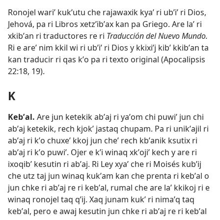
Ronojel wariʼ kukʼutu che rajawaxik kyaʼ ri ubʼiʼ ri Dios,
Jehová, pa ri Libros xetzʼibʼax kan pa Griego. Are laʼ ri
xkibʼan ri traductores re ri
Traducción del Nuevo Mundo.
Ri e areʼ nim kkil wi ri ubʼiʼ ri Dios y kkixiʼj kibʼ kkibʼan ta
kan traducir ri qas kʼo pa ri texto original (
Apocalipsis
22:18, 19
).
K
Kebʼal
.
Are jun ketekik abʼaj ri yaʼom chi puwiʼ jun chi
abʼaj ketekik, rech kjokʼ jastaq chupam. Pa ri unikʼajil ri
abʼaj ri kʼo chuxeʼ kkoj jun cheʼ rech kbʼanik ksutix ri
abʼaj ri kʼo puwiʼ. Ojer e kʼi winaq xkʼojiʼ kech y are ri
ixoqibʼ kesutin ri abʼaj. Ri Ley xyaʼ che ri Moisés kubʼij
che utz taj jun winaq kukʼam kan che prenta ri kebʼal o
jun chke ri abʼaj re ri kebʼal, rumal che are laʼ kkikoj ri e
winaq ronojel taq qʼij. Xaq junam kukʼ ri nimaʼq taq
kebʼal, pero e awaj kesutin jun chke ri abʼaj re ri kebʼal