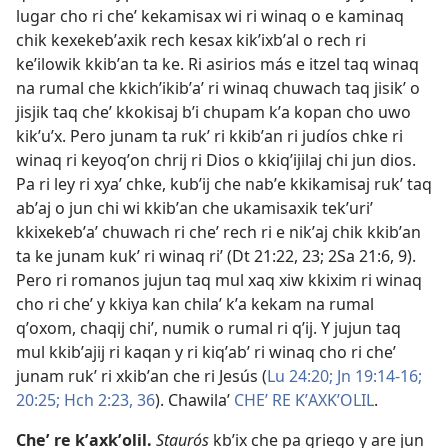
lugar cho ri cheʼ kekamisax wi ri winaq o e kaminaq
chik kexekebʼaxik rech kesax kikʼixbʼal o rech ri
keʼilowik kkibʼan ta ke. Ri asirios más e itzel taq winaq
na rumal che kkichʼikibʼaʼ ri winaq chuwach taq jisikʼ o
jisjik taq cheʼ kkokisaj bʼi chupam kʼa kopan cho uwo
kikʼuʼx. Pero junam ta rukʼ ri kkibʼan ri judíos chke ri
winaq ri keyoqʼon chrij ri Dios o kkiqʼijilaj chi jun dios.
Pa ri ley ri xyaʼ chke, kubʼij che nabʼe kkikamisaj rukʼ taq
abʼaj o jun chi wi kkibʼan che ukamisaxik tekʼuriʼ
kkixekebʼaʼ chuwach ri cheʼ rech ri e nikʼaj chik kkibʼan
ta ke junam kukʼ ri winaq riʼ (
Dt 21:22, 23;
2Sa 21:6,
9
).
Pero ri romanos jujun taq mul xaq xiw kkixim ri winaq
cho ri cheʼ y kkiya kan chilaʼ kʼa kekam na rumal
qʼoxom, chaqij chiʼ, numik o rumal ri qʼij. Y jujun taq
mul kkibʼajij ri kaqan y ri kiqʼabʼ ri winaq cho ri cheʼ
junam rukʼ ri xkibʼan che ri Jesús (
Lu 24:20;
Jn 19:14-16;
20:25;
Hch 2:23,
36
). Chawilaʼ
CHEʼ RE KʼAXKʼOLIL
.
Cheʼ re kʼaxkʼolil
.
Staurós
kbʼix che pa griego y are jun