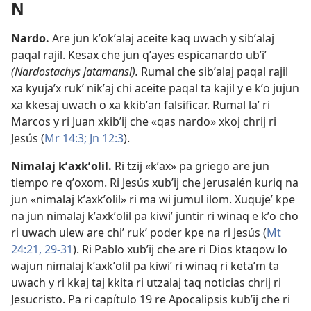
N
Nardo
.
Are jun kʼokʼalaj aceite kaq uwach y sibʼalaj
paqal rajil. Kesax che jun qʼayes espicanardo ubʼiʼ
(Nardostachys jatamansi).
Rumal che sibʼalaj paqal rajil
xa kyujaʼx rukʼ nikʼaj chi aceite paqal ta kajil y e kʼo jujun
xa kkesaj uwach o xa kkibʼan falsificar. Rumal laʼ ri
Marcos y ri Juan xkibʼij che «qas nardo» xkoj chrij ri
Jesús (
Mr 14:3;
Jn 12:3
).
Nimalaj kʼaxkʼolil
.
Ri tzij «kʼax» pa griego are jun
tiempo re qʼoxom. Ri Jesús xubʼij che Jerusalén kuriq na
jun «nimalaj kʼaxkʼolil» ri ma wi jumul ilom. Xuqujeʼ kpe
na jun nimalaj kʼaxkʼolil pa kiwiʼ juntir ri winaq e kʼo cho
ri uwach ulew are chiʼ rukʼ poder kpe na ri Jesús (
Mt
24:21,
29-31
). Ri Pablo xubʼij che are ri Dios ktaqow lo
wajun nimalaj kʼaxkʼolil pa kiwiʼ ri winaq ri ketaʼm ta
uwach y ri kkaj taj kkita ri utzalaj taq noticias chrij ri
Jesucristo. Pa ri
capítulo 19 re Apocalipsis
kubʼij che ri