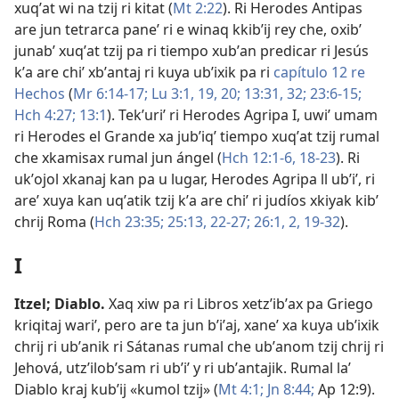
xuqʼat wi na tzij ri kitat (
Mt 2:22
). Ri Herodes Antipas
are jun tetrarca paneʼ ri e winaq kkibʼij rey che, oxibʼ
junabʼ xuqʼat tzij pa ri tiempo xubʼan predicar ri Jesús
kʼa are chiʼ xbʼantaj ri kuya ubʼixik pa ri
capítulo 12 re
Hechos
(
Mr 6:14-17;
Lu 3:1,
19, 20;
13:31, 32;
23:6-15;
Hch 4:27;
13:1
). Tekʼuriʼ ri Herodes Agripa I, uwiʼ umam
ri Herodes el Grande xa jubʼiqʼ tiempo xuqʼat tzij rumal
che xkamisax rumal jun ángel (
Hch 12:1-6,
18-23
). Ri
ukʼojol xkanaj kan pa u lugar, Herodes Agripa ll ubʼiʼ, ri
areʼ xuya kan uqʼatik tzij kʼa are chiʼ ri judíos xkiyak kibʼ
chrij Roma (
Hch 23:35;
25:13,
22-27;
26:1, 2,
19-32
).
I
Itzel
;
Diablo
.
Xaq xiw pa ri Libros xetzʼibʼax pa Griego
kriqitaj wariʼ, pero are ta jun bʼiʼaj, xaneʼ xa kuya ubʼixik
chrij ri ubʼanik ri Sátanas rumal che ubʼanom tzij chrij ri
Jehová, utzʼilobʼsam ri ubʼiʼ y ri ubʼantajik. Rumal laʼ
Diablo kraj kubʼij «kumol tzij» (
Mt 4:1;
Jn 8:44;
Ap 12:9
).