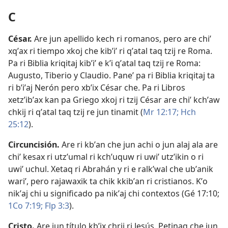
C
César
.
Are jun apellido kech ri romanos, pero are chiʼ
xqʼax ri tiempo xkoj che kibʼiʼ ri qʼatal taq tzij re Roma.
Pa ri Biblia kriqitaj kibʼiʼ e kʼi qʼatal taq tzij re Roma:
Augusto, Tiberio y Claudio. Paneʼ pa ri Biblia kriqitaj ta
ri bʼiʼaj Nerón pero xbʼix César che. Pa ri Libros
xetzʼibʼax kan pa Griego xkoj ri tzij César are chiʼ kchʼaw
chkij ri qʼatal taq tzij re jun tinamit (
Mr 12:17;
Hch
25:12
).
Circuncisión
.
Are ri kbʼan che jun achi o jun alaj ala are
chiʼ kesax ri utzʼumal ri kchʼuquw ri uwiʼ utzʼikin o ri
uwiʼ uchul. Xetaq ri Abrahán y ri e ralkʼwal che ubʼanik
wariʼ, pero rajawaxik ta chik kkibʼan ri cristianos. Kʼo
nikʼaj chi u significado pa nikʼaj chi contextos (
Gé 17:10;
1Co 7:19;
Flp 3:3
).
Cristo
.
Are jun título kbʼix chrij ri Jesús. Petinaq che jun