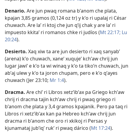
Denario
.
Are jun pwaq romana bʼanom che plata,
kpajan 3,85 gramos (0,124 oz tr) y kʼo ri upalaj ri César
chuwach. Are laʼ ri ktoj che jun qʼij chak y are laʼ ri
impuesto kkitaʼ ri romanos chke ri judíos (
Mt 22:17;
Lu
20:24
).
Desierto
.
Xaq xiw ta are jun desierto ri xaq sanyabʼ
(arena) kʼo chuwach, xaneʼ xuqujeʼ kchʼaw chrij jun
lugar jawiʼ e kʼo ta wi winaq y kʼo ta tikoʼn chuwach, jun
abʼaj ulew y kʼo ta joron chupam, pero e kʼo qʼayes
chuwach (
Jer 23:10;
Mr 1:4
).
Dracma
.
Are chiʼ ri Libros xetzʼibʼax pa Griego kchʼaw
chrij ri dracma tajin kchʼaw chrij ri pwaq griego ri
bʼanom che plata y 3,4 gramos kpajanik. Pero pa taq ri
Libros ri xetzʼibʼax kan pa Hebreo kchʼaw chrij jun
dracma ri bʼanom che oro ri xkikoj ri Persas y
kjunamataj jubʼiqʼ rukʼ ri pwaq dárico (
Mt 17:24
).