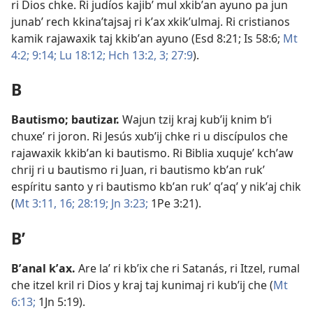
ri Dios chke. Ri judíos kajibʼ mul xkibʼan ayuno pa jun
junabʼ rech kkinaʼtajsaj ri kʼax xkikʼulmaj. Ri cristianos
kamik rajawaxik taj kkibʼan ayuno (
Esd 8:21;
Is 58:6;
Mt
4:2;
9:14;
Lu 18:12;
Hch 13:2, 3;
27:9
).
B
Bautismo
;
bautizar
.
Wajun tzij kraj kubʼij knim bʼi
chuxeʼ ri joron. Ri Jesús xubʼij chke ri u discípulos che
rajawaxik kkibʼan ki bautismo. Ri Biblia xuqujeʼ kchʼaw
chrij ri u bautismo ri Juan, ri bautismo kbʼan rukʼ
espíritu santo y ri bautismo kbʼan rukʼ qʼaqʼ y nikʼaj chik
(
Mt 3:11,
16;
28:19;
Jn 3:23;
1Pe 3:21
).
Bʼ
Bʼanal kʼax
.
Are laʼ ri kbʼix che ri Satanás, ri Itzel, rumal
che itzel kril ri Dios y kraj taj kunimaj ri kubʼij che (
Mt
6:13;
1Jn 5:19
).