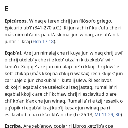
E
Epicúreos
.
Winaq e teren chrij jun filósofo griego,
Epicurio ubʼiʼ (341-270 a.C.). Ri jun achi riʼ kukʼutu che ri
más nim ubʼanik pa ukʼaslemal jun winaq, are ubʼanik
juntir ri kraj (
Hch 17:18
).
Eqabʼal
.
Are jun nimalaj che ri kuya jun winaq chrij uwiʼ
o chrij utelebʼ y che ri e kebʼ utzaʼm kkixekebʼaʼ wi ri
keqaʼn. Xuqujeʼ are jun nimalaj cheʼ ri kkoj chrij kiwiʼ e
kebʼ chikop (más kkoj na chkij ri wakax) rech kkijekʼ jun
carruaje o jun chakubʼal ri kutajij ulew. Ri esclavos
xkikoj ri eqabʼal che utelexik al taq jastaq, rumal laʼ ri
eqabʼal kkojik are chiʼ kchʼaw chrij ri esclavitud o are
chiʼ kbʼan kʼax che jun winaq. Rumal laʼ ri e tzij resaxik o
uqʼupik ri eqabʼal kraj kubʼij kesax jun winaq pa ri
esclavitud o pa ri kʼax kbʼan che (
Le 26:13;
Mt 11:29, 30
).
Escriba
.
Are xebʼanow copiar ri Libros xetzʼibʼax pa