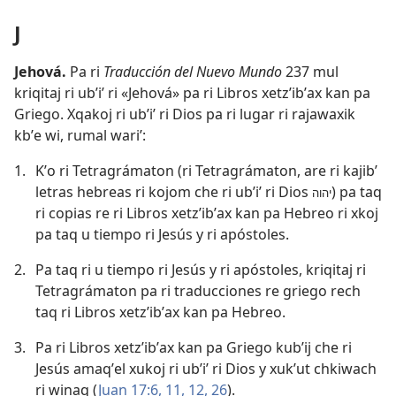
J
Jehová
.
Pa ri
Traducción del Nuevo Mundo
237 mul
kriqitaj ri ubʼiʼ ri «Jehová» pa ri Libros xetzʼibʼax kan pa
Griego. Xqakoj ri ubʼiʼ ri Dios pa ri lugar ri rajawaxik
kbʼe wi, rumal wariʼ:
1.
Kʼo ri Tetragrámaton (ri Tetragrámaton, are ri kajibʼ
letras hebreas ri kojom che ri ubʼiʼ ri Dios
) pa taq
יהוה
ri copias re ri Libros xetzʼibʼax kan pa Hebreo ri xkoj
pa taq u tiempo ri Jesús y ri apóstoles.
2.
Pa taq ri u tiempo ri Jesús y ri apóstoles, kriqitaj ri
Tetragrámaton pa ri traducciones re griego rech
taq ri Libros xetzʼibʼax kan pa Hebreo.
3.
Pa ri Libros xetzʼibʼax kan pa Griego kubʼij che ri
Jesús amaqʼel xukoj ri ubʼiʼ ri Dios y xukʼut chkiwach
ri winaq (
Juan 17:6,
11, 12,
26
).