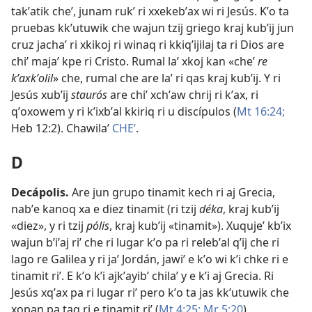
takʼatik cheʼ, junam rukʼ ri xxekebʼax wi ri Jesús. Kʼo ta
pruebas kkʼutuwik che wajun tzij griego kraj kubʼij jun
cruz jachaʼ ri xkikoj ri winaq ri kkiqʼijilaj ta ri Dios are
chiʼ majaʼ kpe ri Cristo. Rumal laʼ xkoj kan «cheʼ
re
kʼaxkʼolil
» che, rumal che are laʼ ri qas kraj kubʼij. Y ri
Jesús xubʼij
staurós
are chiʼ xchʼaw chrij ri kʼax, ri
qʼoxowem y ri kʼixbʼal kkiriq ri u discípulos (
Mt 16:24;
Heb 12:2
). Chawilaʼ
CHEʼ
.
D
Decápolis
.
Are jun grupo tinamit kech ri aj Grecia,
nabʼe kanoq xa e diez tinamit (ri tzij
déka
, kraj kubʼij
«diez», y ri tzij
pólis
, kraj kubʼij «tinamit»). Xuqujeʼ kbʼix
wajun bʼiʼaj riʼ che ri lugar kʼo pa ri relebʼal qʼij che ri
lago re Galilea y ri jaʼ Jordán, jawiʼ e kʼo wi kʼi chke ri e
tinamit riʼ. E kʼo kʼi ajkʼayibʼ chilaʼ y e kʼi aj Grecia. Ri
Jesús xqʼax pa ri lugar riʼ pero kʼo ta jas kkʼutuwik che
xopan pa taq ri e tinamit riʼ (
Mt 4:25;
Mr 5:20
).