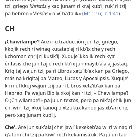
tzij griego
Khristós
y xaq junam ri kraj kubʼij rukʼ ri tzij
pa hebreo «Mesías» o «Chaʼtalik» (
Mt 1:16;
Jn 1:41
).
CH
¡Chawilampeʼ!
Are ri u traducción jun tzij griego,
kkojik rech ri winaq kutatabʼej ri kbʼix che y rech
kchoman chrij ri kusikʼij. Xuqujeʼ kkojik rech kyaʼ
énfasis che jun tzij o rech kbʼix jun mayibʼalalaj jastaq.
Kriqitaj wajun tzij pa ri Libros xetzʼibʼax kan pa Griego,
más na kriqitaj pa Mateo, Lucas y Apocalipsis. Xuqujeʼ
kʼi mul kkoj wajun tzij pa ri Libros xetzʼibʼax kan pa
Hebreo. Pa wajun Biblia xkoj kan ri tzij «¡Chawilampeʼ!
O ¡Chiwilampeʼ!» pa jujun textos, pero pa nikʼaj chik jun
chi wi ri tzij xkoj kanoq o xtzukux kanoq jas xbʼan che,
pero xaq junam kubʼij.
Cheʼ
.
Are jun sukʼalaj cheʼ jawiʼ kexekebʼax wi ri winaq ri
qʼatom chi tzij pa kiwiʼ rech kekamisaxik. Pa jujun taq