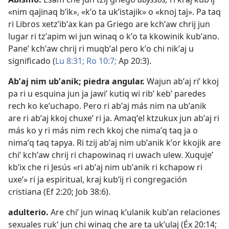
«nim qajinaq bʼik», «kʼo ta ukʼistajik» o «knoj taj». Pa taq
ri Libros xetzʼibʼax kan pa Griego are kchʼaw chrij jun
lugar ri tzʼapim wi jun winaq o kʼo ta kkowinik kubʼano.
Paneʼ kchʼaw chrij ri muqbʼal pero kʼo chi nikʼaj u
significado (
Lu 8:31;
Ro 10:7;
Ap 20:3
).
Abʼaj nim ubʼanik
;
piedra angular
.
Wajun abʼaj riʼ kkoj
pa ri u esquina jun ja jawiʼ kutiq wi ribʼ kebʼ paredes
rech ko keʼuchapo. Pero ri abʼaj más nim na ubʼanik
are ri abʼaj kkoj chuxeʼ ri ja. Amaqʼel ktzukux jun abʼaj ri
más ko y ri más nim rech kkoj che nimaʼq taq ja o
nimaʼq taq tapya. Ri tzij abʼaj nim ubʼanik kʼor kkojik are
chiʼ kchʼaw chrij ri chapowinaq ri uwach ulew. Xuqujeʼ
kbʼix che ri Jesús «ri abʼaj nim ubʼanik ri kchapow ri
uxeʼ» ri ja espiritual, kraj kubʼij ri congregación
cristiana (
Ef 2:20;
Job 38:6
).
adulterio
.
Are chiʼ jun winaq kʼulanik kubʼan relaciones
sexuales rukʼ jun chi winaq che are ta ukʼulaj (
Éx 20:14;