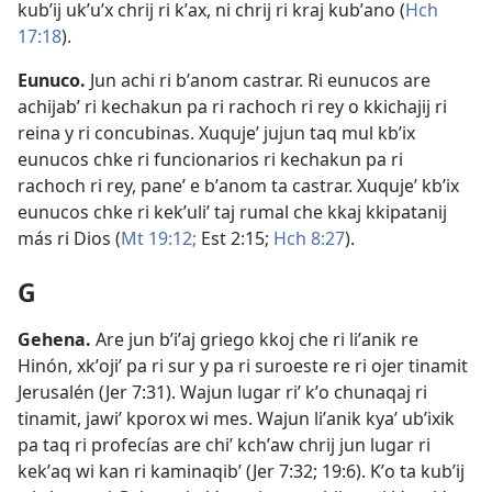
kubʼij ukʼuʼx chrij ri kʼax, ni chrij ri kraj kubʼano (
Hch
17:18
).
Eunuco
.
Jun achi ri bʼanom castrar. Ri eunucos are
achijabʼ ri kechakun pa ri rachoch ri rey o kkichajij ri
reina y ri concubinas. Xuqujeʼ jujun taq mul kbʼix
eunucos chke ri funcionarios ri kechakun pa ri
rachoch ri rey, paneʼ e bʼanom ta castrar. Xuqujeʼ kbʼix
eunucos chke ri kekʼuliʼ taj rumal che kkaj kkipatanij
más ri Dios (
Mt 19:12;
Est 2:15;
Hch 8:27
).
G
Gehena
.
Are jun bʼiʼaj griego kkoj che ri liʼanik re
Hinón, xkʼojiʼ pa ri sur y pa ri suroeste re ri ojer tinamit
Jerusalén (
Jer 7:31
). Wajun lugar riʼ kʼo chunaqaj ri
tinamit, jawiʼ kporox wi mes. Wajun liʼanik kyaʼ ubʼixik
pa taq ri profecías are chiʼ kchʼaw chrij jun lugar ri
kekʼaq wi kan ri kaminaqibʼ (
Jer 7:32;
19:6
). Kʼo ta kubʼij