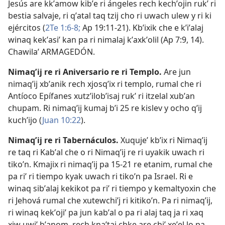
Jesús are kkʼamow kibʼe ri ángeles rech kechʼojin rukʼ ri
bestia salvaje, ri qʼatal taq tzij cho ri uwach ulew y ri ki
ejércitos (
2Te 1:6-8;
Ap 19:11-21
). Kbʼixik che e kʼiʼalaj
winaq kekʼasiʼ kan pa ri nimalaj kʼaxkʼolil (
Ap 7:9,
14
).
Chawilaʼ ARMAGEDÓN.
Nimaqʼij re ri Aniversario re ri Templo
.
Are jun
nimaqʼij xbʼanik rech xjosqʼix ri templo, rumal che ri
Antíoco Epífanes xutzʼilobʼisaj rukʼ ri itzelal xubʼan
chupam. Ri nimaqʼij kumaj bʼi 25 re kislev y ocho qʼij
kuchʼijo (
Juan 10:22
).
Nimaqʼij re ri Tabernáculos
.
Xuqujeʼ kbʼix ri Nimaqʼij
re taq ri Kabʼal che o ri Nimaqʼij re ri uyakik uwach ri
tikoʼn. Kmajix ri nimaqʼij pa 15-21 re etanim, rumal che
pa riʼ ri tiempo kyak uwach ri tikoʼn pa Israel. Ri e
winaq sibʼalaj kekikot pa riʼ ri tiempo y kemaltyoxin che
ri Jehová rumal che xutewchiʼj ri kitikoʼn. Pa ri nimaqʼij,
ri winaq kekʼojiʼ pa jun kabʼal o pa ri alaj taq ja ri xaq
xiw uwiʼ bʼanom, rech knaʼtaj chke are chiʼ xeʼel lo pa