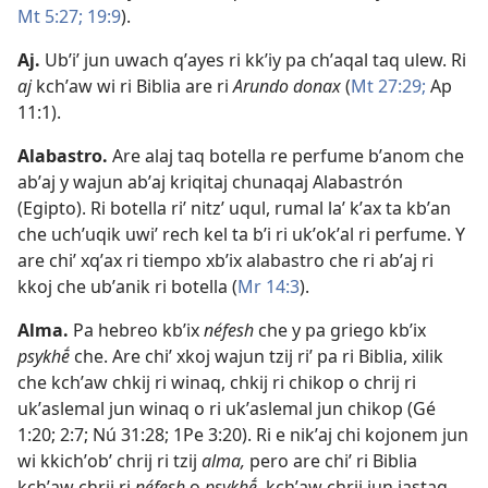
Mt 5:27;
19:9
).
Aj
.
Ubʼiʼ jun uwach qʼayes ri kkʼiy pa chʼaqal taq ulew. Ri
aj
kchʼaw wi ri Biblia are ri
Arundo donax
(
Mt 27:29;
Ap
11:1
).
Alabastro
.
Are alaj taq botella re perfume bʼanom che
abʼaj y wajun abʼaj kriqitaj chunaqaj Alabastrón
(Egipto). Ri botella riʼ nitzʼ uqul, rumal laʼ kʼax ta kbʼan
che uchʼuqik uwiʼ rech kel ta bʼi ri ukʼokʼal ri perfume. Y
are chiʼ xqʼax ri tiempo xbʼix alabastro che ri abʼaj ri
kkoj che ubʼanik ri botella (
Mr 14:3
).
Alma
.
Pa hebreo kbʼix
néfesh
che y pa griego kbʼix
psykhḗ
che. Are chiʼ xkoj wajun tzij riʼ pa ri Biblia, xilik
che kchʼaw chkij ri winaq, chkij ri chikop o chrij ri
ukʼaslemal jun winaq o ri ukʼaslemal jun chikop (
Gé
1:20;
2:7;
Nú 31:28;
1Pe 3:20
). Ri e nikʼaj chi kojonem jun
wi kkichʼobʼ chrij ri tzij
alma,
pero are chiʼ ri Biblia
kchʼaw chrij ri
néfesh
o
psykhḗ,
kchʼaw chrij jun jastaq