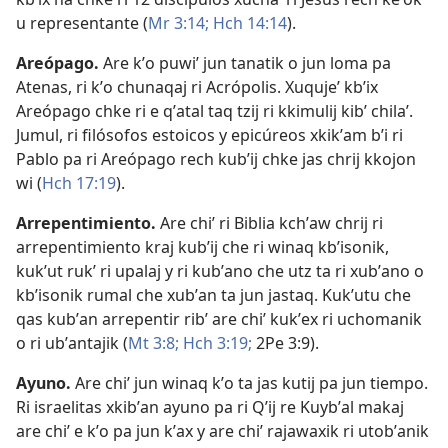
u representante (
Mr 3:14;
Hch 14:14
).
Areópago
.
Are kʼo puwiʼ jun tanatik o jun loma pa
Atenas, ri kʼo chunaqaj ri Acrópolis. Xuqujeʼ kbʼix
Areópago chke ri e qʼatal taq tzij ri kkimulij kibʼ chilaʼ.
Jumul, ri filósofos estoicos y epicúreos xkikʼam bʼi ri
Pablo pa ri Areópago rech kubʼij chke jas chrij kkojon
wi (
Hch 17:19
).
Arrepentimiento
.
Are chiʼ ri Biblia kchʼaw chrij ri
arrepentimiento kraj kubʼij che ri winaq kbʼisonik,
kukʼut rukʼ ri upalaj y ri kubʼano che utz ta ri xubʼano o
kbʼisonik rumal che xubʼan ta jun jastaq. Kukʼutu che
qas kubʼan arrepentir ribʼ are chiʼ kukʼex ri uchomanik
o ri ubʼantajik (
Mt 3:8;
Hch 3:19;
2Pe 3:9
).
Ayuno
.
Are chiʼ jun winaq kʼo ta jas kutij pa jun tiempo.
Ri israelitas xkibʼan ayuno pa ri Qʼij re Kuybʼal makaj
are chiʼ e kʼo pa jun kʼax y are chiʼ rajawaxik ri utobʼanik