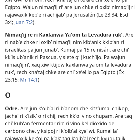
Egipto. Wajun nimaqʼij riʼ are jun chke ri oxibʼ nimaqʼij ri
rajawaxik kebʼe ri achijabʼ pa Jerusalén (
Le 23:34;
Esd
3:4;
Juan 7:2
).
Nimaqʼij re ri Kaxlanwa Yaʼom ta Levadura rukʼ
.
Are
ri nabʼe chke ri oxibʼ nimaqʼij nim kibʼanik kkibʼan ri
israelitas pa jun junabʼ. Kumaj pa 15 re nisán, are chiʼ
kkʼis ubʼanik ri Pascua, y siete qʼij kuchʼijo. Pa wajun
nimaqʼij riʼ, xaq xiw ktijow kaxlanwa yaʼom ta levadura
rukʼ, rech knaʼtaj chke are chiʼ xeʼel lo pa Egipto (
Éx
23:15;
Mr 14:1
).
O
Odre
.
Are jun kʼolbʼal ri bʼanom che kitzʼumal chikop,
jachaʼ ri kʼisikʼ o ri chij, rech kkʼol vino chupam. Are taq
chiʼ kubʼan fermentar ribʼ ri vino kel dióxido de
carbono che, y ksipoj ri kʼolbʼal kyaʼ wi. Rumal laʼ
rajawaxik kekʼol pa kʼakʼ taq kʼolbʼal rech kyuqutajik,