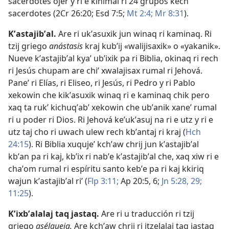
sacerdotes ojer y ri e kinimal ri 24 grupos kech
sacerdotes (
2Cr 26:20;
Esd 7:5;
Mt 2:4;
Mr 8:31
).
Kʼastajibʼal
.
Are ri ukʼasuxik jun winaq ri kaminaq. Ri
tzij griego
anástasis
kraj kubʼij «walijisaxik» o «yakanik».
Nueve kʼastajibʼal kyaʼ ubʼixik pa ri Biblia, okinaq ri rech
ri Jesús chupam are chiʼ xwalajisax rumal ri Jehová.
Paneʼ ri Elías, ri Eliseo, ri Jesús, ri Pedro y ri Pablo
xekowin che kikʼasuxik winaq ri e kaminaq chik pero
xaq ta rukʼ kichuqʼabʼ xekowin che ubʼanik xaneʼ rumal
ri u poder ri Dios. Ri Jehová keʼukʼasuj na ri e utz y ri e
utz taj cho ri uwach ulew rech kbʼantaj ri kraj (
Hch
24:15
). Ri Biblia xuqujeʼ kchʼaw chrij jun kʼastajibʼal
kbʼan pa ri kaj, kbʼix ri nabʼe kʼastajibʼal che, xaq xiw ri e
chaʼom rumal ri espíritu santo kebʼe pa ri kaj kkiriq
wajun kʼastajibʼal riʼ (
Flp 3:11;
Ap 20:5, 6;
Jn 5:28, 29;
11:25
).
Kʼixbʼalalaj taq jastaq
.
Are ri u traducción ri tzij
griego
asélgueia.
Are kchʼaw chrij ri itzelalaj taq jastaq