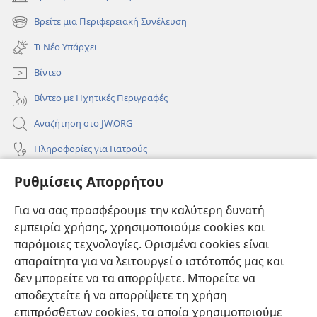
(ανοίγει
νέο
Βρείτε μια Περιφερειακή Συνέλευση
(ανοίγει
παράθυρο)
νέο
Τι Νέο Υπάρχει
παράθυρο)
Βίντεο
Βίντεο με Ηχητικές Περιγραφές
Αναζήτηση στο JW.ORG
Πληροφορίες για Γιατρούς
Πληροφορίες για Επίσημους Φορείς και ΜΜΕ
Ρυθμίσεις Απορρήτου
Βοήθεια
Για να σας προσφέρουμε την καλύτερη δυνατή
εμπειρία χρήσης, χρησιμοποιούμε cookies και
Συνεισφορές
(ανοίγει
παρόμοιες τεχνολογίες. Ορισμένα cookies είναι
νέο
απαραίτητα για να λειτουργεί ο ιστότοπός μας και
παράθυρο)
ΔΙΑΔΙΚΤΥΑΚΗ ΒΙΒΛΙΟΘΗΚΗ της Σκοπιάς™
δεν μπορείτε να τα απορρίψετε. Μπορείτε να
(ανοίγει
αποδεχτείτε ή να απορρίψετε τη χρήση
νέο
®
JW Hub
παράθυρο)
επιπρόσθετων cookies, τα οποία χρησιμοποιούμε
(ανοίγει