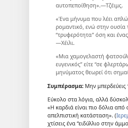
αυτοπεποίθηση».—Τζέιμς.
«Ένα μήνυμα που λέει απλώ
ρομαντικό, ενώ στην ουσία 
“τρυφερότητα” όση και έν
—Χέιλι.
«Μια χαμογελαστή φατσούλα 
ευγενικός” είτε “σε φλερτάρ
μηνύματος θεωρεί ότι σημαί
Συμπέρασμα:
Μην μπερδεύεις 
Εύκολο στα λόγια, αλλά δύσκολο
«Η καρδιά είναι πιο δόλια από 
απελπιστική κατάσταση». (
Ιερε
χτίσεις ένα “ειδύλλιο στην άμμο