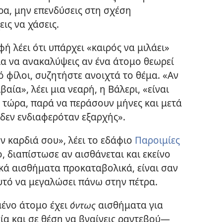
ερα, μην επενδύσεις στη σχέση
ις να χάσεις.
ή λέει ότι υπάρχει «καιρός να μιλάει»
Για να ανακαλύψεις αν ένα άτομο θεωρεί
ό φίλοι, συζητήστε ανοιχτά το θέμα. «Αν
αία», λέει μια νεαρή, η Βάλερι, «είναι
 τώρα, παρά να περάσουν μήνες και μετά
 δεν ενδιαφερόταν εξαρχής».
 καρδιά σου», λέει το εδάφιο
Παροιμίες
ο, διαπίστωσε αν αισθάνεται και εκείνο
τικά αισθήματα προκαταβολικά, είναι σαν
υτό να μεγαλώσει πάνω στην πέτρα.
μένο άτομο έχει
όντως
αισθήματα για
ία και σε θέση να βγαίνεις ραντεβού—