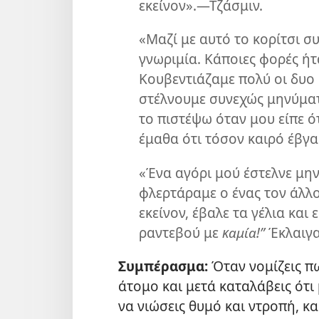
εκείνον».—Τζάσμιν.
«Μαζί με αυτό το κορίτσι σ
γνωριμία. Κάποιες φορές ήτ
Κουβεντιάζαμε πολύ οι δυο 
στέλνουμε συνεχώς μηνύματ
το πιστέψω όταν μου είπε ό
έμαθα ότι τόσον καιρό έβγα
«Ένα αγόρι μού έστελνε μην
φλερτάραμε ο ένας τον άλλο
εκείνον, έβαλε τα γέλια και 
ραντεβού με
καμία!”
Έκλαιγα
Συμπέρασμα:
Όταν νομίζεις πω
άτομο και μετά καταλάβεις ότι 
να νιώσεις θυμό και ντροπή, κ