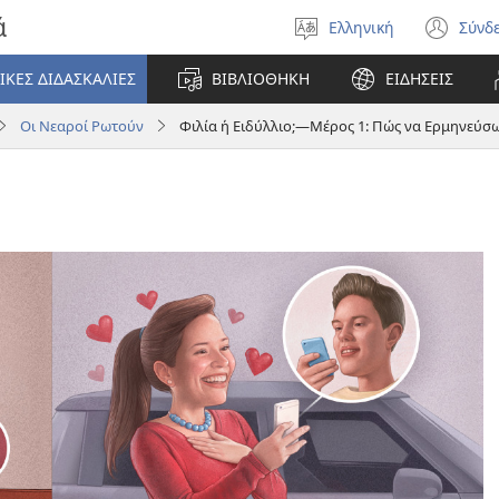
ά
Ελληνική
Σύνδ
Επιλέξτε
(αν
γλώσσα
νέο
ΙΚΕΣ ΔΙΔΑΣΚΑΛΙΕΣ
ΒΙΒΛΙΟΘΗΚΗ
ΕΙΔΗΣΕΙΣ
πα
Οι Νεαροί Ρωτούν
Φιλία ή Ειδύλλιο;—Μέρος 1: Πώς να Ερμηνεύσω