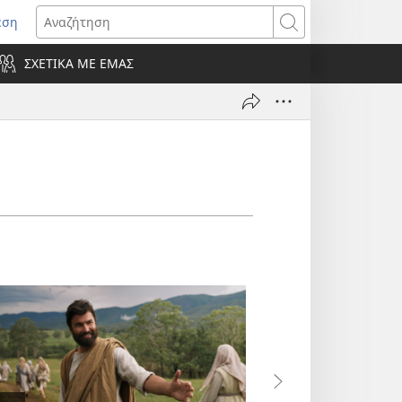
εση
οίγει
Αναζήτηση
ΣΧΕΤΙΚΑ ΜΕ ΕΜΑΣ
ράθυρο)