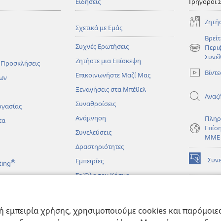
Ειδήσεις
Γρήγοροι 
Ζητή
Σχετικά με Εμάς
Βρείτ
Συχνές Ερωτήσεις
Περι
(ανοίγει
Συνέ
Ζητήστε μια Επίσκεψη
νέο
 Προσκλήσεις
παράθυρο
Βίντε
Επικοινωνήστε Μαζί Μας
ων
Ξεναγήσεις στα Μπέθελ
Αναζ
Συναθροίσεις
ργασίας
Ανάμνηση
Πληρ
τα
Επίσ
Συνελεύσεις
ΜΜΕ
Δραστηριότητες
Συν
Εμπειρίες
®
ting
(ανοίγει
νέο
Σε Όλο τον Κόσμο
παράθυρο
ΔΙΑ
ΒΙΒ
(ανοίγει
Σκο
άματα
νέο
 εμπειρία χρήσης, χρησιμοποιούμε cookies και παρόμοιες 
παράθυρο
JW L
μένες Βιβλικές