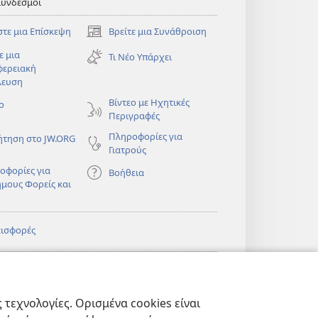
Σύνδεσμοι
στε μια Επίσκεψη
Βρείτε μια Συνάθροιση
(ανοίγει
νέο
ε μια
Τι Νέο Υπάρχει
παράθυρο)
φερειακή
λευση
)
Βίντεο με Ηχητικές
ο
Περιγραφές
Πληροφορίες για
ήτηση στο JW.ORG
Γιατρούς
οφορίες για
Βοήθεια
ημους Φορείς και
εισφορές
)
ΔΙΚΤΥΑΚΗ
®
JW Hub
(ανοίγει
ΛΙΟΘΗΚΗ της
νέο
πιάς™
τεχνολογίες. Ορισμένα cookies είναι
παράθυρο)
)
Βιβλιοθήκη της
®
ibrary