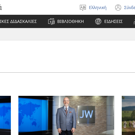
ά
Ελληνική
Σύνδ
Επιλέξτε
(αν
γλώσσα
νέο
ΙΚΕΣ ΔΙΔΑΣΚΑΛΙΕΣ
ΒΙΒΛΙΟΘΗΚΗ
ΕΙΔΗΣΕΙΣ
πα