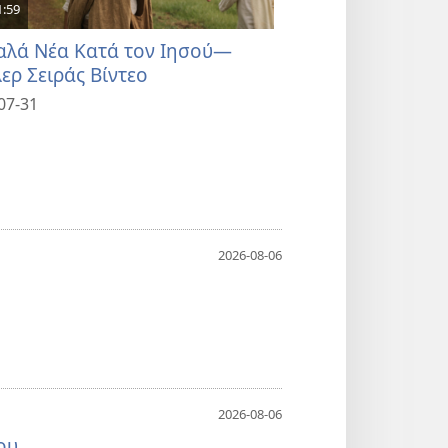
1:59
4:58
αλά Νέα Κατά τον Ιησού—
Να Εποικοδομεί
λερ Σειράς Βίντεο
Εαυτό Σας
07-31
2026-07-31
2026-08-06
2026-08-06
ου