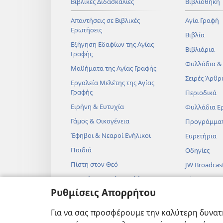
Βιβλικές Διδασκαλίες
Βιβλιοθήκη
Απαντήσεις σε Βιβλικές
Αγία Γραφή
Ερωτήσεις
Βιβλία
Εξήγηση Εδαφίων της Αγίας
Βιβλιάρια
Γραφής
Φυλλάδια &
Μαθήματα της Αγίας Γραφής
Σειρές Άρθρ
Εργαλεία Μελέτης της Αγίας
Γραφής
Περιοδικά
Ειρήνη & Ευτυχία
Φυλλάδια Ε
Γάμος & Οικογένεια
Προγράμμα
Έφηβοι & Νεαροί Ενήλικοι
Ευρετήρια
Παιδιά
Οδηγίες
Πίστη στον Θεό
JW Broadcas
Επιστήμη & Αγία Γραφή
Βίντεο
Ρυθμίσεις Απορρήτου
Ιστορία & Αγία Γραφή
Μουσική
Ηχητικά Δρ
Για να σας προσφέρουμε την καλύτερη δυνατή
Δραματοποιη