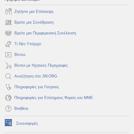
Ζητήστε μια Επίσκεψη
Βρείτε μια Συνάθροιση
(ανοίγει
νέο
Βρείτε μια Περιφερειακή Συνέλευση
(ανοίγει
παράθυρο)
νέο
Τι Νέο Υπάρχει
παράθυρο)
Βίντεο
Βίντεο με Ηχητικές Περιγραφές
Αναζήτηση στο JW.ORG
Πληροφορίες για Γιατρούς
Πληροφορίες για Επίσημους Φορείς και ΜΜΕ
Βοήθεια
Συνεισφορές
(ανοίγει
νέο