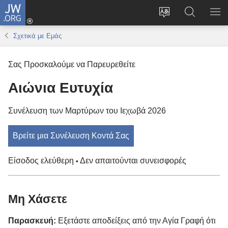
JW.ORG
Σύνδεση
(ανοίγει
Αλλαγή
Αναζήτησ
ΕΜ
νέο
γλώσσας
στο
ΜΕ
Σχετικά με Εμάς
παράθυρο)
ιστότοπου
JW.ORG
Σας Προσκαλούμε να Παρευρεθείτε
Αιώνια Ευτυχία
Συνέλευση των Μαρτύρων του Ιεχωβά 2026
Βρείτε μια Συνέλευση Κοντά Σας
Είσοδος ελεύθερη
Δεν απαιτούνται συνεισφορές
•
Μη Χάσετε
Παρασκευή:
Εξετάστε αποδείξεις από την Αγία Γραφή ότι