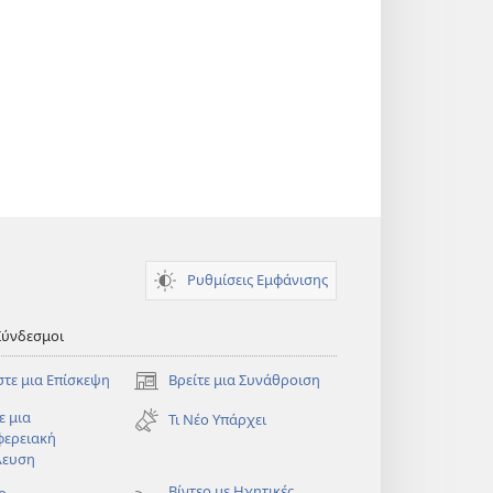
Ρυθμίσεις Εμφάνισης
Σύνδεσμοι
στε μια Επίσκεψη
Βρείτε μια Συνάθροιση
(ανοίγει
νέο
ε μια
Τι Νέο Υπάρχει
παράθυρο)
φερειακή
λευση
)
Βίντεο με Ηχητικές