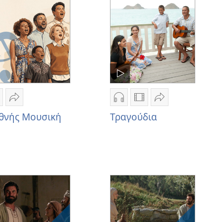
υναθροίσεις
Συναθροίσεις
Φωνητικές
Εκτελέσεις
Εκτελέσεις
πιλογές
Κοινή
Επιλογές
Επιλογές
Κοινή
ήψης
χρήση
λήψης
λήψης
χρήση
εθνής Μουσική
Τραγούδια
χογραφήσεων
Διεθνής
ηχογραφήσεων
βίντεο
Τραγούδια
ιεθνής
Μουσική
Τραγούδια
Τραγούδια
ουσική