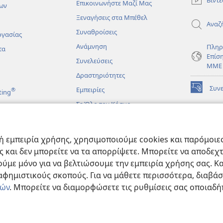
Βίντε
Επικοινωνήστε Μαζί Μας
ων
Ξεναγήσεις στα Μπέθελ
Αναζ
Συναθροίσεις
ργασίας
Ανάμνηση
Πληρ
τα
Επίσ
Συνελεύσεις
ΜΜΕ
Δραστηριότητες
Συν
Εμπειρίες
®
ting
(ανοίγει
νέο
Σε Όλο τον Κόσμο
παράθυρο
ΔΙΑ
ΒΙΒ
(ανοίγει
Σκο
άματα
νέο
 εμπειρία χρήσης, χρησιμοποιούμε cookies και παρόμοιες 
παράθυρο
JW L
μένες Βιβλικές
ας και δεν μπορείτε να τα απορρίψετε. Μπορείτε να αποδεχ
ύμε μόνο για να βελτιώσουμε την εμπειρία χρήσης σας. Κα
ιαφημιστικούς σκοπούς. Για να μάθετε περισσότερα, διαβά
ιών
. Μπορείτε να διαμορφώσετε τις ρυθμίσεις σας οποιαδή
e and Tract Society of Pennsylvania.
ΟΡΟΙ ΧΡΗΣΗΣ
|
ΠΟΛΙΤΙΚΗ ΑΠΟΡΡ