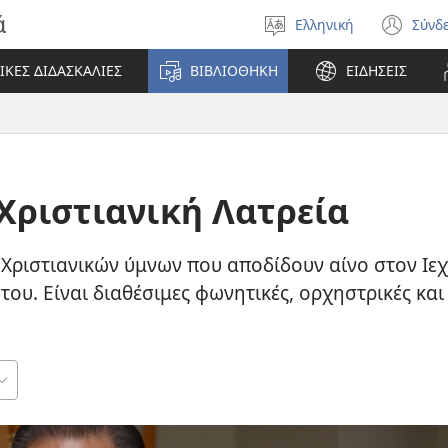
ά
Ελληνική
Σύνδ
Επιλέξτε
(αν
γλώσσα
νέο
ΙΚΕΣ ΔΙΔΑΣΚΑΛΙΕΣ
ΒΙΒΛΙΟΘΗΚΗ
ΕΙΔΗΣΕΙΣ
πα
Χριστιανική Λατρεία
Χριστιανικών ύμνων που αποδίδουν αίνο στον Ιε
του. Είναι διαθέσιμες φωνητικές, ορχηστρικές και