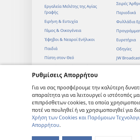
Σειρές Άρθρ
Εργαλεία Μελέτης της Αγίας
Γραφής
Περιοδικά
Ειρήνη & Ευτυχία
Φυλλάδια Ε
Γάμος & Οικογένεια
Προγράμμα
Έφηβοι & Νεαροί Ενήλικοι
Ευρετήρια
Παιδιά
Οδηγίες
Πίστη στον Θεό
JW Broadcas
Επιστήμη & Αγία Γραφή
Βίντεο
Ρυθμίσεις Απορρήτου
Ιστορία & Αγία Γραφή
Μουσική
Ηχητικά Δρ
Για να σας προσφέρουμε την καλύτερη δυνατή
Δραματοποιη
απαραίτητα για να λειτουργεί ο ιστότοπός μ
Αναγνώσεις
επιπρόσθετων cookies, τα οποία χρησιμοποιο
ποτέ να πουληθεί ή να χρησιμοποιηθεί για δ
Χρήση των Cookies και Παρόμοιων Τεχνολογ
Απορρήτου
.
Copyright
© 2026 Watch Tower Bibl