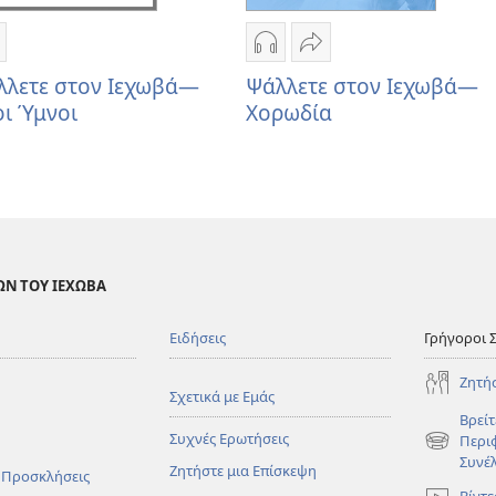
οινή
Επιλογές
Κοινή
ρήση
λήψης
χρήση
λλετε στον Ιεχωβά—
Ψάλλετε στον Ιεχωβά—
άλλετε
ηχογραφήσεων
Ψάλλετε
ι Ύμνοι
Χορωδία
τον
Ψάλλετε
στον
εχωβά
στον
Ιεχωβά
—
Ιεχωβά
—
έοι
—
Χορωδία
μνοι
Χορωδία
ΩΝ ΤΟΥ ΙΕΧΩΒΑ
Ειδήσεις
Γρήγοροι 
Ζητή
Σχετικά με Εμάς
Βρείτ
Συχνές Ερωτήσεις
Περι
(ανοίγει
Συνέ
Ζητήστε μια Επίσκεψη
νέο
 Προσκλήσεις
παράθυρο