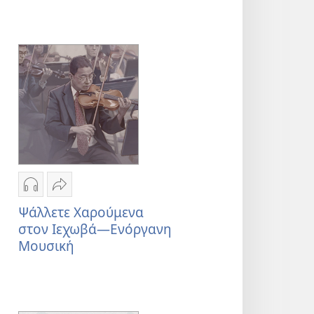
Επιλογές
Κοινή
λήψης
χρήση
Ψάλλετε Χαρούμενα
ηχογραφήσεων
Ψάλλετε
στον Ιεχωβά—Ενόργανη
Ψάλλετε
Χαρούμενα
Μουσική
Χαρούμενα
στον
στον
Ιεχωβά
Ιεχωβά
—
—
Ενόργανη