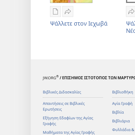
Επιλογές
Κοινή
Κ
λήψης
χρήση
χ
Ψάλλετε στον Ιεχωβά
Ψά
εκδόσεων
Ψάλλετε
Ψ
Νέο
Ψάλλετε
στον
σ
στον
Ιεχωβά
Ι
Ιεχωβά
Ν
Ύ
®
JW.ORG
/ ΕΠΙΣΗΜΟΣ ΙΣΤΟΤΟΠΟΣ ΤΩΝ ΜΑΡΤΥΡ
Βιβλικές Διδασκαλίες
Βιβλιοθήκη
Απαντήσεις σε Βιβλικές
Αγία Γραφή
Ερωτήσεις
Βιβλία
Εξήγηση Εδαφίων της Αγίας
Βιβλιάρια
Γραφής
Φυλλάδια &
Μαθήματα της Αγίας Γραφής