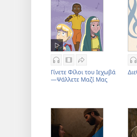
Σ
Επιλογές
Επιλογές
Κοινή
Ε
λήψης
λήψης
χρήση
λ
Γίνετε Φίλοι του Ιεχωβά
Δι
ηχογραφήσεων
βίντεο
Γίνετε
η
—Ψάλλετε Μαζί Μας
Γίνετε
Γίνετε
Φίλοι
Δ
Φίλοι
Φίλοι
του
Μ
του
του
Ιεχωβά
Ιεχωβά
Ιεχωβά
—
—
—
Ψάλλετε
Ψάλλετε
Ψάλλετε
Μαζί
Μαζί
Μαζί
Μας
Μας
Μας