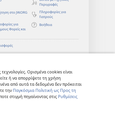
ο
Περιγραφές
Πληροφορίες για
ήτηση στο JW.ORG
Γιατρούς
οφορίες για
Βοήθεια
ημους Φορείς και
εισφορές
)
ΔΙΚΤΥΑΚΗ
®
JW Hub
(ανοίγει
ΛΙΟΘΗΚΗ της
νέο
πιάς™
τεχνολογίες. Ορισμένα cookies είναι
παράθυρο)
)
Βιβλιοθήκη της
®
ibrary
τείτε ή να απορρίψετε τη χρήση
Σκοπιάς
νένα από αυτά τα δεδομένα δεν πρόκειται
στε την
Παγκόσμια Πολιτική ως Προς τη
ποτε στιγμή πηγαίνοντας στις
Ρυθμίσεις
ΗΤΟΥ
|
ΡΥΘΜΙΣΕΙΣ ΑΠΟΡΡΗΤΟΥ