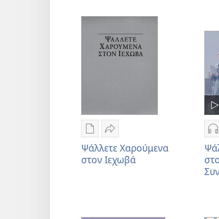
Επιλογές
Κοινή
Ε
λήψης
χρήση
λ
Ψάλλετε Χαρούμενα
Ψά
εκδόσεων
Ψάλλετε
η
στον Ιεχωβά
στ
Ψάλλετε
Χαρούμενα
Ψ
Συν
Χαρούμενα
στον
Χ
στον
Ιεχωβά
σ
Ιεχωβά
Ι