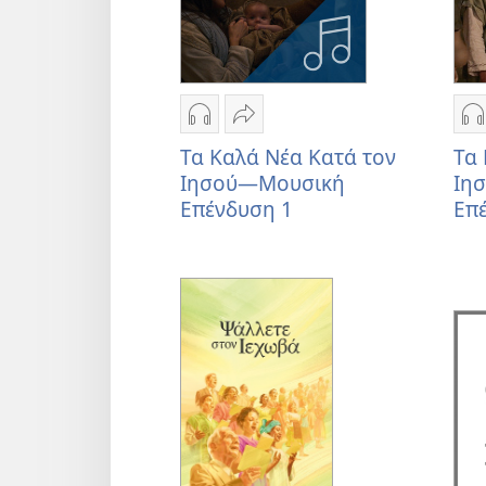
Επιλογές
Κοινή
Ε
λήψης
χρήση
λ
Τα Καλά Νέα Κατά τον
Τα 
ηχογραφήσεων
Τα
η
Ιησού—Μουσική
Ιη
Τα
Καλά
Τ
Επένδυση 1
Επ
Καλά
Νέα
Κ
Νέα
Κατά
Ν
Κατά
τον
Κ
τον
Ιησού
τ
Ιησού
—
Ι
—
Μουσική
Μουσική
Επένδυση
Μ
Επένδυση
1
Ε
1
2