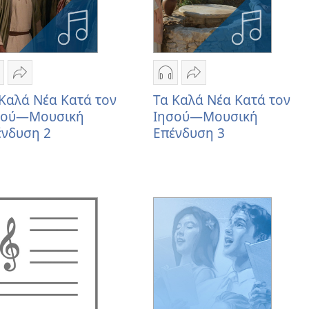
πιλογές
Κοινή
Επιλογές
Κοινή
ήψης
χρήση
λήψης
χρήση
Καλά Νέα Κατά τον
Τα Καλά Νέα Κατά τον
χογραφήσεων
Τα
ηχογραφήσεων
Τα
σού—Μουσική
Ιησού—Μουσική
α
Καλά
Τα
Καλά
ένδυση 2
Επένδυση 3
αλά
Νέα
Καλά
Νέα
έα
Κατά
Νέα
Κατά
ατά
τον
Κατά
τον
ον
Ιησού
τον
Ιησού
ησού
—
Ιησού
—
—
Μουσική
—
Μουσική
ουσική
Επένδυση
Μουσική
Επένδυση
πένδυση
2
Επένδυση
3
3