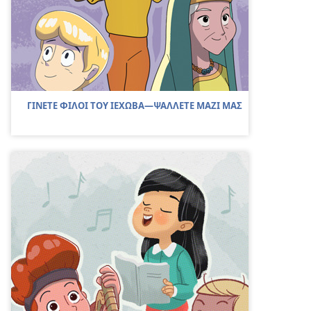
ΓΙΝΕΤΕ ΦΙΛΟΙ ΤΟΥ ΙΕΧΩΒΑ—ΨΑΛΛΕΤΕ ΜΑΖΙ ΜΑΣ