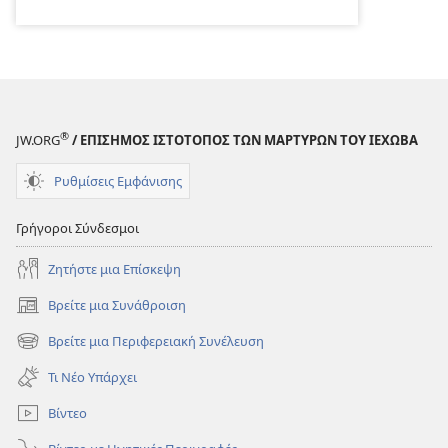
®
JW.ORG
/ ΕΠΙΣΗΜΟΣ ΙΣΤΟΤΟΠΟΣ ΤΩΝ ΜΑΡΤΥΡΩΝ ΤΟΥ ΙΕΧΩΒΑ
Ρυθμίσεις Εμφάνισης
Γρήγοροι Σύνδεσμοι
Ζητήστε μια Επίσκεψη
Βρείτε μια Συνάθροιση
(ανοίγει
νέο
Βρείτε μια Περιφερειακή Συνέλευση
(ανοίγει
παράθυρο)
νέο
Τι Νέο Υπάρχει
παράθυρο)
Βίντεο