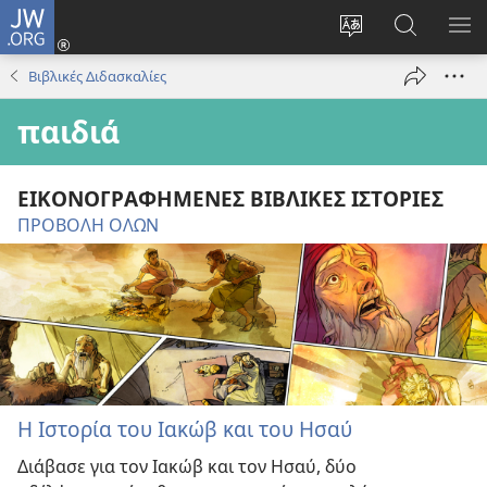
JW.ORG
Σύνδεση
(ανοίγει
Αλλαγή
Αναζήτησ
ΕΜ
νέο
γλώσσας
στο
ΜΕ
Βιβλικές Διδασκαλίες
παράθυρο)
ιστότοπου
JW.ORG
παιδιά
ΕΙΚΟΝΟΓΡΑΦΗΜΕΝΕΣ ΒΙΒΛΙΚΕΣ ΙΣΤΟΡΙΕΣ
ΠΡΟΒΟΛΗ ΟΛΩΝ
Η Ιστορία του Ιακώβ και του Ησαύ
Διάβασε για τον Ιακώβ και τον Ησαύ, δύο