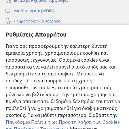
Βίντεο με Ηχητικές Περιγραφές
Αναζήτηση στο JW.ORG
Πληροφορίες για Γιατρούς
Πληροφορίες για Επίσημους Φορείς και ΜΜΕ
Ρυθμίσεις Απορρήτου
Βοήθεια
Για να σας προσφέρουμε την καλύτερη δυνατή
εμπειρία χρήσης, χρησιμοποιούμε cookies και
Συνεισφορές
(ανοίγει
παρόμοιες τεχνολογίες. Ορισμένα cookies είναι
νέο
απαραίτητα για να λειτουργεί ο ιστότοπός μας και
παράθυρο)
ΔΙΑΔΙΚΤΥΑΚΗ ΒΙΒΛΙΟΘΗΚΗ της Σκοπιάς™
δεν μπορείτε να τα απορρίψετε. Μπορείτε να
(ανοίγει
αποδεχτείτε ή να απορρίψετε τη χρήση
νέο
®
JW Hub
παράθυρο)
επιπρόσθετων cookies, τα οποία χρησιμοποιούμε
(ανοίγει
νέο
μόνο για να βελτιώσουμε την εμπειρία χρήσης σας.
®
JW Library
παράθυρο)
Κανένα από αυτά τα δεδομένα δεν πρόκειται ποτέ να
πουληθεί ή να χρησιμοποιηθεί για διαφημιστικούς
Βιβλιοθήκη της Σκοπιάς
σκοπούς. Για να μάθετε περισσότερα, διαβάστε την
Παγκόσμια Πολιτική ως Προς τη Χρήση των Cookies