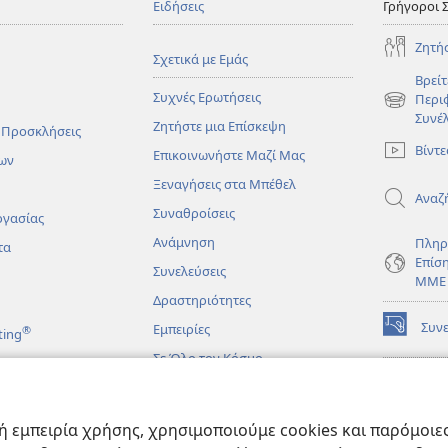
Ειδήσεις
Γρήγοροι 
Ζητή
Σχετικά με Εμάς
Βρείτ
Συχνές Ερωτήσεις
Περι
(ανοίγει
Συνέ
Ζητήστε μια Επίσκεψη
νέο
 Προσκλήσεις
παράθυρο
Βίντε
Επικοινωνήστε Μαζί Μας
ων
Ξεναγήσεις στα Μπέθελ
Αναζ
Συναθροίσεις
ργασίας
Ανάμνηση
Πληρ
τα
Επίσ
Συνελεύσεις
ΜΜΕ
Δραστηριότητες
Συν
Εμπειρίες
®
ting
(ανοίγει
νέο
Σε Όλο τον Κόσμο
παράθυρο
ΔΙΑ
ΒΙΒ
(ανοίγει
Σκο
άματα
νέο
 εμπειρία χρήσης, χρησιμοποιούμε cookies και παρόμοιες 
παράθυρο