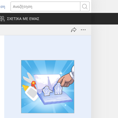
εση
οίγει
Αναζήτηση
ΣΧΕΤΙΚΑ ΜΕ ΕΜΑΣ
ράθυρο)