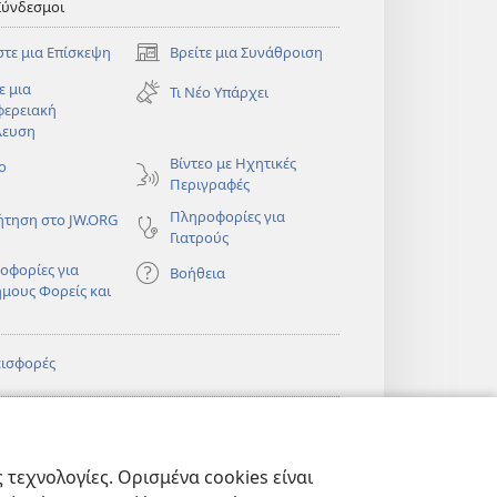
Σύνδεσμοι
στε μια Επίσκεψη
Βρείτε μια Συνάθροιση
(ανοίγει
νέο
ε μια
Τι Νέο Υπάρχει
παράθυρο)
φερειακή
λευση
)
Βίντεο με Ηχητικές
ο
Περιγραφές
Πληροφορίες για
ήτηση στο JW.ORG
Γιατρούς
οφορίες για
Βοήθεια
ημους Φορείς και
εισφορές
)
ΔΙΚΤΥΑΚΗ
®
JW Hub
(ανοίγει
ΛΙΟΘΗΚΗ της
νέο
πιάς™
τεχνολογίες. Ορισμένα cookies είναι
παράθυρο)
)
Βιβλιοθήκη της
®