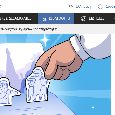
ά
Ελληνική
Σύνδ
Επιλέξτε
(αν
γλώσσα
νέο
ΙΚΕΣ ΔΙΔΑΣΚΑΛΙΕΣ
ΒΙΒΛΙΟΘΗΚΗ
ΕΙΔΗΣΕΙΣ
πα
 Φίλους του Ιεχωβά—Δραστηριότητες