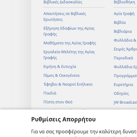
Βιβλικές Διδασκαλίες
Βιβλιοθήκη
Απαντήσεις σε Βιβλικές
Αγία Γραφή
Ερωτήσεις
Βιβλία
Εξήγηση Εδαφίων της Αγίας
Βιβλιάρια
Γραφής
Φυλλάδια &
Μαθήματα της Αγίας Γραφής
Σειρές Άρθρ
Εργαλεία Μελέτης της Αγίας
Γραφής
Περιοδικά
Ειρήνη & Ευτυχία
Φυλλάδια Ε
Γάμος & Οικογένεια
Προγράμμα
Έφηβοι & Νεαροί Ενήλικοι
Ευρετήρια
Παιδιά
Οδηγίες
Πίστη στον Θεό
JW Broadcas
Επιστήμη & Αγία Γραφή
Βίντεο
Ρυθμίσεις Απορρήτου
Ιστορία & Αγία Γραφή
Μουσική
Ηχητικά Δρ
Για να σας προσφέρουμε την καλύτερη δυνατή