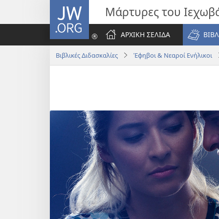
JW.ORG
Μάρτυρες του Ιεχωβ
ΑΡΧΙΚΗ ΣΕΛΙΔΑ
ΒΙΒΛ
Βιβλικές Διδασκαλίες
Έφηβοι & Νεαροί Ενήλικοι