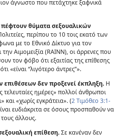
οιον άγνωστο που πετάχτηκε ξαφνικά
 πέφτουν θύματα σεξουαλικών
ολιτείες, περίπου το 10 τοις εκατό των
φωνα με το Εθνικό Δίκτυο για τον
 την Αιμομειξία (RAINN), οι άρρενες που
υν τον φόβο ότι εξαιτίας της επίθεσης
τι «είναι “λιγότερο άντρες”».
ν επιθέσεων δεν προξενεί έκπληξη.
Η
ις τελευταίες ημέρες» πολλοί άνθρωποι
» και «χωρίς εγκράτεια». (
2 Τιμόθεο 3:1-
είναι ευδιάκριτα σε όσους προσπαθούν να
 τους άλλους.
 σεξουαλική επίθεση.
Σε κανέναν δεν