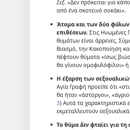
Σεξ.
«Δεν πρόκειται για κάπ
από ένα σκοτεινό σοκάκι».
Άτομα και των δύο φύλων
επιθέσεων.
Στις Ηνωμένες Π
θυμάτων είναι άρρενες. Σύμ
Βιασμό, την Κακοποίηση και
πέφτουν θύματα «ίσως βιώσο
θα γίνουν ομοφυλόφιλοι» ή ό
Η έξαρση των σεξουαλικώ
Αγία Γραφή προείπε ότι «στ
θα ήταν «άστοργοι», «άγριοι
3
) Αυτά τα χαρακτηριστικά 
εκμεταλλευτούν σεξουαλικά
Το θύμα
δεν
φταίει για τη