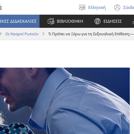
ά
Ελληνική
Σύνδ
Επιλέξτε
(αν
γλώσσα
νέο
ΙΚΕΣ ΔΙΔΑΣΚΑΛΙΕΣ
ΒΙΒΛΙΟΘΗΚΗ
ΕΙΔΗΣΕΙΣ
πα
Οι Νεαροί Ρωτούν
Τι Πρέπει να Ξέρω για τη Σεξουαλική Επίθεση