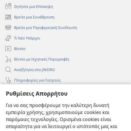
Ζητήστε μια Επίσκεψη
Βρείτε μια Συνάθροιση
(ανοίγει
νέο
Βρείτε μια Περιφερειακή Συνέλευση
(ανοίγει
παράθυρο)
νέο
Τι Νέο Υπάρχει
παράθυρο)
Βίντεο
Βίντεο με Ηχητικές Περιγραφές
Αναζήτηση στο JW.ORG
Πληροφορίες για Γιατρούς
Πληροφορίες για Επίσημους Φορείς και ΜΜΕ
Ρυθμίσεις Απορρήτου
Βοήθεια
Για να σας προσφέρουμε την καλύτερη δυνατή
εμπειρία χρήσης, χρησιμοποιούμε cookies και
Συνεισφορές
(ανοίγει
παρόμοιες τεχνολογίες. Ορισμένα cookies είναι
νέο
απαραίτητα για να λειτουργεί ο ιστότοπός μας και
παράθυρο)