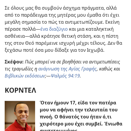
Σε όλους μας θα συμβούν άσχημα πράγματα, αλλά
από το παράδειγμα της μητέρας μου έμαθα ότι έχει
μεγάλη σημασία το πώς τα αντιμετωπίζουμε. Εκείνη
πέρασε πολλά​—
ένα διαζύγιο
και μια καταληκτική
ασθένεια—αλλά κράτησε θετική στάση, και η πίστη
της στον Θεό παρέμεινε ισχυρή μέχρι τέλους. Δεν θα
ξεχάσω ποτέ όσα μου δίδαξε για τον Ιεχωβά.
Σκέψου:
Πώς μπορεί να σε βοηθήσει να αντιμετωπίσεις
τις τραγωδίες η
ανάγνωση της Αγίας Γραφής
, καθώς και
Βιβλικών εκδόσεων
;—
Ψαλμός 94:19
.
ΚΟΡΝΤΕΛ
Όταν ήμουν 17, είδα τον πατέρα
μου να αφήνει την τελευταία του
πνοή. Ο θάνατός του ήταν ό,τι
χειρότερο μου έχει συμβεί. Ένιωθα
συντετριμμένος.