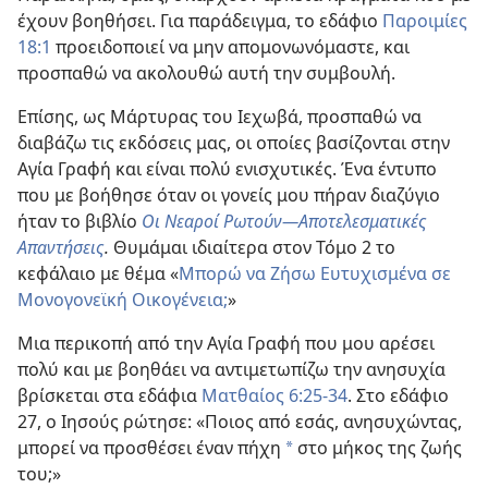
έχουν βοηθήσει. Για παράδειγμα, το εδάφιο
Παροιμίες
18:1
προειδοποιεί να μην απομονωνόμαστε, και
προσπαθώ να ακολουθώ αυτή την συμβουλή.
Επίσης, ως Μάρτυρας του Ιεχωβά, προσπαθώ να
διαβάζω τις εκδόσεις μας, οι οποίες βασίζονται στην
Αγία Γραφή και είναι πολύ ενισχυτικές. Ένα έντυπο
που με βοήθησε όταν οι γονείς μου πήραν διαζύγιο
ήταν το βιβλίο
Οι Νεαροί Ρωτούν—Αποτελεσματικές
Απαντήσεις
.
Θυμάμαι ιδιαίτερα στον Τόμο 2 το
κεφάλαιο με θέμα «
Μπορώ να Ζήσω Ευτυχισμένα σε
Μονογονεϊκή Οικογένεια;
»
Μια περικοπή από την Αγία Γραφή που μου αρέσει
πολύ και με βοηθάει να αντιμετωπίζω την ανησυχία
βρίσκεται στα εδάφια
Ματθαίος 6:25-34
. Στο εδάφιο
27, ο Ιησούς ρώτησε: «Ποιος από εσάς, ανησυχώντας,
μπορεί να προσθέσει έναν πήχη
στο μήκος της ζωής
a
του;»