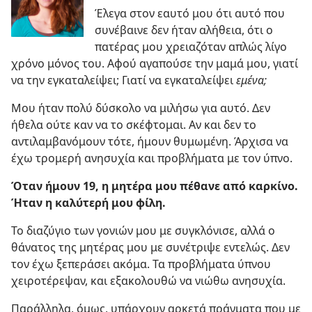
Έλεγα στον εαυτό μου ότι αυτό που
συνέβαινε δεν ήταν αλήθεια, ότι ο
πατέρας μου χρειαζόταν απλώς λίγο
χρόνο μόνος του. Αφού αγαπούσε την μαμά μου, γιατί
να την εγκαταλείψει; Γιατί να εγκαταλείψει
εμένα;
Μου ήταν πολύ δύσκολο να μιλήσω για αυτό. Δεν
ήθελα ούτε καν να το σκέφτομαι. Αν και δεν το
αντιλαμβανόμουν τότε, ήμουν θυμωμένη. Άρχισα να
έχω τρομερή ανησυχία και προβλήματα με τον ύπνο.
Όταν ήμουν 19, η μητέρα μου πέθανε από καρκίνο.
Ήταν η καλύτερή μου φίλη.
Το διαζύγιο των γονιών μου με συγκλόνισε, αλλά ο
θάνατος της μητέρας μου με συνέτριψε εντελώς. Δεν
τον έχω ξεπεράσει ακόμα. Τα προβλήματα ύπνου
χειροτέρεψαν, και εξακολουθώ να νιώθω ανησυχία.
Παράλληλα, όμως, υπάρχουν αρκετά πράγματα που με