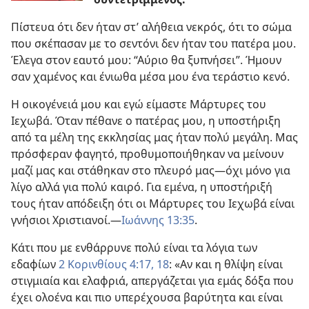
Πίστευα ότι δεν ήταν στ’ αλήθεια νεκρός, ότι το σώμα
που σκέπασαν με το σεντόνι δεν ήταν του πατέρα μου.
Έλεγα στον εαυτό μου: “Αύριο θα ξυπνήσει”. Ήμουν
σαν χαμένος και ένιωθα μέσα μου ένα τεράστιο κενό.
Η οικογένειά μου και εγώ είμαστε Μάρτυρες του
Ιεχωβά. Όταν πέθανε ο πατέρας μου, η υποστήριξη
από τα μέλη της εκκλησίας μας ήταν πολύ μεγάλη. Μας
πρόσφεραν φαγητό, προθυμοποιήθηκαν να μείνουν
μαζί μας και στάθηκαν στο πλευρό μας​—όχι μόνο για
λίγο αλλά για πολύ καιρό. Για εμένα, η υποστήριξή
τους ήταν απόδειξη ότι οι Μάρτυρες του Ιεχωβά είναι
γνήσιοι Χριστιανοί.​—
Ιωάννης 13:35
.
Κάτι που με ενθάρρυνε πολύ είναι τα λόγια των
εδαφίων
2 Κορινθίους 4:17, 18
: «Αν και η θλίψη είναι
στιγμιαία και ελαφριά, απεργάζεται για εμάς δόξα που
έχει ολοένα και πιο υπερέχουσα βαρύτητα και είναι