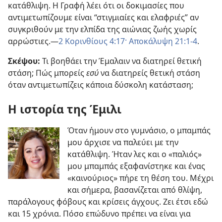
κατάθλιψη. Η Γραφή λέει ότι οι δοκιμασίες που
αντιμετωπίζουμε είναι “στιγμιαίες και ελαφριές” αν
συγκριθούν με την ελπίδα της αιώνιας ζωής χωρίς
αρρώστιες.​—
2 Κορινθίους 4:17·
Αποκάλυψη 21:1-4
.
Σκέψου:
Τι βοηθάει την Έμαλαιν να διατηρεί θετική
στάση; Πώς μπορείς
εσύ
να διατηρείς θετική στάση
όταν αντιμετωπίζεις κάποια δύσκολη κατάσταση;
Η ιστορία της Έμιλι
Όταν ήμουν στο γυμνάσιο, ο μπαμπάς
μου άρχισε να παλεύει με την
κατάθλιψη. Ήταν λες και ο «παλιός»
μου μπαμπάς εξαφανίστηκε και ένας
«καινούριος» πήρε τη θέση του. Μέχρι
και σήμερα, βασανίζεται από θλίψη,
παράλογους φόβους και κρίσεις άγχους. Ζει έτσι εδώ
και 15 χρόνια. Πόσο επώδυνο πρέπει να είναι για