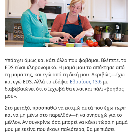
Υπάρχει όμως και κάτι άλλο που φοβάμαι. Βλέπετε, το
EDS είναι κληρονομικό. Η μαμά μου το απέκτησε από
τη μαμά της, και εγώ από τη δική μου. Ακριβώς​—έχω
και εγώ EDS. Αλλά το εδάφιο
Εβραίους 13:6
με
διαβεβαιώνει ότι ο Ιεχωβά θα είναι και πάλι «βοηθός
μου».
Στο μεταξύ, προσπαθώ να εκτιμώ αυτά που έχω
τώρα
και να μη μένω στο παρελθόν​—ή να ανησυχώ για το
μέλλον. Αν συγκρίνω όσα μπορεί να κάνει τώρα η μαμά
μου με εκείνα που έκανε παλιότερα, θα με πιάσει