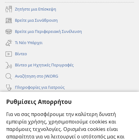
Ζητήστε μια Επίσκεψη
Βρείτε μια Συνάθροιση
(ανοίγει
νέο
Βρείτε μια Περιφερειακή Συνέλευση
(ανοίγει
παράθυρο)
νέο
Τι Νέο Υπάρχει
παράθυρο)
Βίντεο
Βίντεο με Ηχητικές Περιγραφές
Αναζήτηση στο JW.ORG
Πληροφορίες για Γιατρούς
Πληροφορίες για Επίσημους Φορείς και ΜΜΕ
Ρυθμίσεις Απορρήτου
Βοήθεια
Για να σας προσφέρουμε την καλύτερη δυνατή
εμπειρία χρήσης, χρησιμοποιούμε cookies και
Συνεισφορές
(ανοίγει
παρόμοιες τεχνολογίες. Ορισμένα cookies είναι
νέο
απαραίτητα για να λειτουργεί ο ιστότοπός μας και