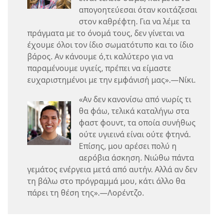
απογοητεύεσαι όταν κοιτάζεσαι
στον καθρέφτη. Για να λέμε τα
πράγματα με το όνομά τους, δεν γίνεται να
έχουμε όλοι τον ίδιο σωματότυπο και το ίδιο
βάρος. Αν κάνουμε ό,τι καλύτερο για να
παραμένουμε υγιείς, πρέπει να είμαστε
ευχαριστημένοι με την εμφάνισή μας».—Νίκι.
«Αν δεν κανονίσω από νωρίς τι
θα φάω, τελικά καταλήγω στα
φαστ φουντ, τα οποία συνήθως
ούτε υγιεινά είναι ούτε φτηνά.
Επίσης, μου αρέσει πολύ η
αερόβια άσκηση. Νιώθω πάντα
γεμάτος ενέργεια μετά από αυτήν. Αλλά αν δεν
τη βάλω στο πρόγραμμά μου, κάτι άλλο θα
πάρει τη θέση της».—Λορέντζο.