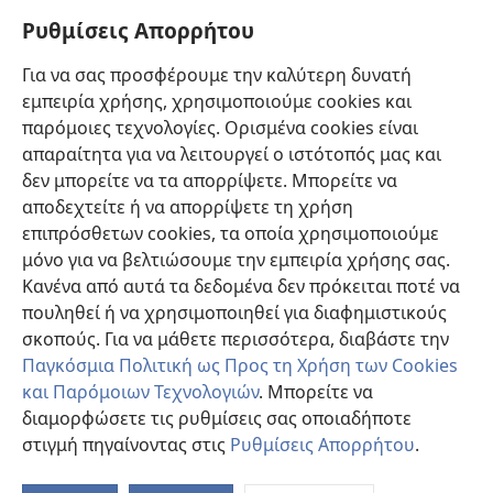
Πληροφορίες για Επίσημους Φορείς και ΜΜΕ
Ρυθμίσεις Απορρήτου
Βοήθεια
Για να σας προσφέρουμε την καλύτερη δυνατή
εμπειρία χρήσης, χρησιμοποιούμε cookies και
Συνεισφορές
(ανοίγει
παρόμοιες τεχνολογίες. Ορισμένα cookies είναι
νέο
απαραίτητα για να λειτουργεί ο ιστότοπός μας και
παράθυρο)
ΔΙΑΔΙΚΤΥΑΚΗ ΒΙΒΛΙΟΘΗΚΗ της Σκοπιάς™
δεν μπορείτε να τα απορρίψετε. Μπορείτε να
(ανοίγει
αποδεχτείτε ή να απορρίψετε τη χρήση
νέο
®
JW Hub
παράθυρο)
επιπρόσθετων cookies, τα οποία χρησιμοποιούμε
(ανοίγει
νέο
μόνο για να βελτιώσουμε την εμπειρία χρήσης σας.
®
JW Library
παράθυρο)
Κανένα από αυτά τα δεδομένα δεν πρόκειται ποτέ να
πουληθεί ή να χρησιμοποιηθεί για διαφημιστικούς
Βιβλιοθήκη της Σκοπιάς
σκοπούς. Για να μάθετε περισσότερα, διαβάστε την
Παγκόσμια Πολιτική ως Προς τη Χρήση των Cookies
και Παρόμοιων Τεχνολογιών
. Μπορείτε να
διαμορφώσετε τις ρυθμίσεις σας οποιαδήποτε
Copyright
© 2026 Watch Tower Bible and Tract Society of Pennsylvania.
στιγμή πηγαίνοντας στις
Ρυθμίσεις Απορρήτου
.
ΟΡΟΙ ΧΡΗΣΗΣ
|
ΠΟΛΙΤΙΚΗ ΑΠΟΡΡΗΤΟΥ
|
ΡΥΘΜΙΣΕΙΣ ΑΠΟΡΡΗΤΟΥ