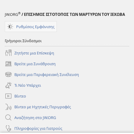
®
JW.ORG
/ ΕΠΙΣΗΜΟΣ ΙΣΤΟΤΟΠΟΣ ΤΩΝ ΜΑΡΤΥΡΩΝ ΤΟΥ ΙΕΧΩΒΑ
Ρυθμίσεις Εμφάνισης
Γρήγοροι Σύνδεσμοι
Ζητήστε μια Επίσκεψη
Βρείτε μια Συνάθροιση
(ανοίγει
νέο
Βρείτε μια Περιφερειακή Συνέλευση
(ανοίγει
παράθυρο)
νέο
Τι Νέο Υπάρχει
παράθυρο)
Βίντεο
Βίντεο με Ηχητικές Περιγραφές
Αναζήτηση στο JW.ORG
Πληροφορίες για Γιατρούς