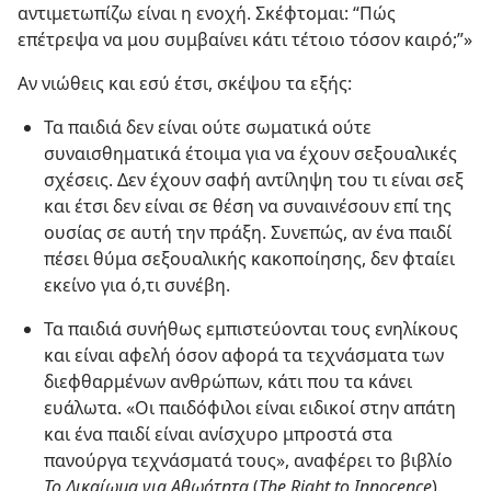
αντιμετωπίζω είναι η ενοχή. Σκέφτομαι: “Πώς
επέτρεψα να μου συμβαίνει κάτι τέτοιο τόσον καιρό;”»
Αν νιώθεις και εσύ έτσι, σκέψου τα εξής:
Τα παιδιά δεν είναι ούτε σωματικά ούτε
συναισθηματικά έτοιμα για να έχουν σεξουαλικές
σχέσεις. Δεν έχουν σαφή αντίληψη του τι είναι σεξ
και έτσι δεν είναι σε θέση να συναινέσουν επί της
ουσίας σε αυτή την πράξη. Συνεπώς, αν ένα παιδί
πέσει θύμα σεξουαλικής κακοποίησης, δεν φταίει
εκείνο για ό,τι συνέβη.
Τα παιδιά συνήθως εμπιστεύονται τους ενηλίκους
και είναι αφελή όσον αφορά τα τεχνάσματα των
διεφθαρμένων ανθρώπων, κάτι που τα κάνει
ευάλωτα. «Οι παιδόφιλοι είναι ειδικοί στην απάτη
και ένα παιδί είναι ανίσχυρο μπροστά στα
πανούργα τεχνάσματά τους», αναφέρει το βιβλίο
Το Δικαίωμα για Αθωότητα
(
The Right to Innocence
).