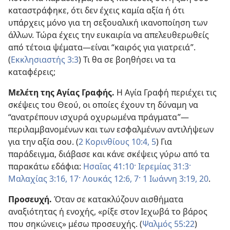
καταστράφηκε, ότι δεν έχεις καμία αξία ή ότι
υπάρχεις μόνο για τη σεξουαλική ικανοποίηση των
άλλων. Τώρα έχεις την ευκαιρία να απελευθερωθείς
από τέτοια ψέματα—είναι “καιρός για γιατρειά”.
(
Εκκλησιαστής 3:3
) Τι θα σε βοηθήσει να τα
καταφέρεις;
Μελέτη της Αγίας Γραφής.
Η Αγία Γραφή περιέχει τις
σκέψεις του Θεού, οι οποίες έχουν τη δύναμη να
“ανατρέπουν ισχυρά οχυρωμένα πράγματα”​—
περιλαμβανομένων και των εσφαλμένων αντιλήψεων
για την αξία σου. (
2 Κορινθίους 10:4, 5
) Για
παράδειγμα, διάβασε και κάνε σκέψεις γύρω από τα
παρακάτω εδάφια:
Ησαΐας 41:10·
Ιερεμίας 31:3·
Μαλαχίας 3:16, 17·
Λουκάς 12:6, 7·
1 Ιωάννη 3:19, 20
.
Προσευχή.
Όταν σε κατακλύζουν αισθήματα
αναξιότητας ή ενοχής, «ρίξε στον Ιεχωβά το βάρος
που σηκώνεις» μέσω προσευχής. (
Ψαλμός 55:22
)