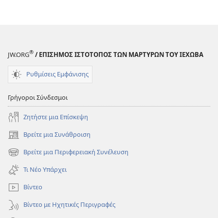
®
JW.ORG
/ ΕΠΙΣΗΜΟΣ ΙΣΤΟΤΟΠΟΣ ΤΩΝ ΜΑΡΤΥΡΩΝ ΤΟΥ ΙΕΧΩΒΑ
Ρυθμίσεις Εμφάνισης
Γρήγοροι Σύνδεσμοι
Ζητήστε μια Επίσκεψη
Βρείτε μια Συνάθροιση
(ανοίγει
νέο
Βρείτε μια Περιφερειακή Συνέλευση
(ανοίγει
παράθυρο)
νέο
Τι Νέο Υπάρχει
παράθυρο)
Βίντεο
Βίντεο με Ηχητικές Περιγραφές