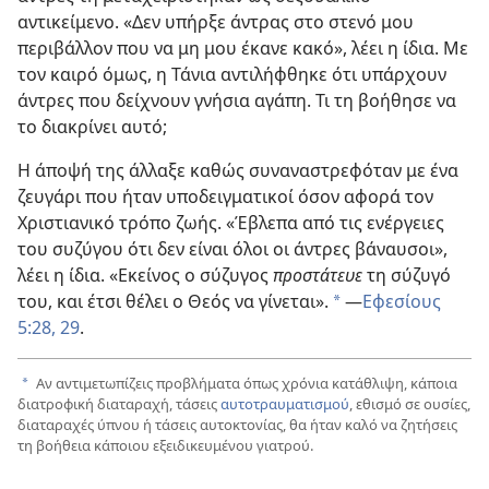
αντικείμενο. «Δεν υπήρξε άντρας στο στενό μου
περιβάλλον που να μη μου έκανε κακό», λέει η ίδια. Με
τον καιρό όμως, η Τάνια αντιλήφθηκε ότι υπάρχουν
άντρες που δείχνουν γνήσια αγάπη. Τι τη βοήθησε να
το διακρίνει αυτό;
Η άποψή της άλλαξε καθώς συναναστρεφόταν με ένα
ζευγάρι που ήταν υποδειγματικοί όσον αφορά τον
Χριστιανικό τρόπο ζωής. «Έβλεπα από τις ενέργειες
του συζύγου ότι δεν είναι όλοι οι άντρες βάναυσοι»,
λέει η ίδια. «Εκείνος ο σύζυγος
προστάτευε
τη σύζυγό
του, και έτσι θέλει ο Θεός να γίνεται».
​—
Εφεσίους
a
5:28, 29
.
Αν αντιμετωπίζεις προβλήματα όπως χρόνια κατάθλιψη, κάποια
a
διατροφική διαταραχή, τάσεις
αυτοτραυματισμού
, εθισμό σε ουσίες,
διαταραχές ύπνου ή τάσεις αυτοκτονίας, θα ήταν καλό να ζητήσεις
τη βοήθεια κάποιου εξειδικευμένου γιατρού.