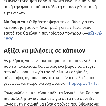
«Συνειδητοποίησα πόσο ευάλωτο είναι ένα παιδί σε
αυτή την ηλικία​—πόσο ευάλωτη ήμουν
εγώ
σε αυτή
την ηλικία».
Να θυμάσαι:
Ο δράστης φέρει την ευθύνη για την
κακοποίησή σου. Η Αγία Γραφή λέει: «Πάνω στον
εαυτό του θα είναι η πονηρία του πονηρού».​—
Ιεζεκιήλ
18:20
.
Αξίζει να μιλήσεις σε κάποιον
Αν μιλήσεις για την κακοποίηση σε κάποιον ενήλικο
που εμπιστεύεσαι, θα νιώσεις ένα βάρος να φεύγει
από πάνω σου. Η Αγία Γραφή λέει: «Ο αληθινός
σύντροφος αγαπάει πάντοτε και είναι αδελφός που
γεννιέται για καιρό στενοχώριας».—
Παροιμίες 17:17
.
Ίσως νιώθεις—και είναι απόλυτα λογικό—ότι θα είσαι
πιο ασφαλής αν
δεν
μιλήσεις για αυτό που συνέβη.
Ίσως αυτή η σιωπή να είναι ο τοίχος που ύψωσες για