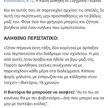
Κολοσσαείς 4:12
,
Η Καινή Διαθήκη σε Σύγχρονη Γλώσσα.
Και αν αυτός που σε παρενοχλεί αρχίσει τις απειλές; Σε
αυτή την περίπτωση, μην προσπαθήσεις να τα βάλεις
μαζί του. Φύγε όσο πιο γρήγορα μπορείς και ζήτησε
βοήθεια από έναν ενήλικο που εμπιστεύεσαι.
ΑΛΗΘΙΝΟ ΠΕΡΙΣΤΑΤΙΚΟ:
«Όταν πήγαινα έκτη τάξη, δύο κορίτσια με άρπαξαν
ενώ περπατούσα στο διάδρομο του σχολείου. Η μία
από αυτές ήταν λεσβία και ήθελε να βγω μαζί της.
Παρότι αρνήθηκα, εκείνες συνέχισαν να με
παρενοχλούν κάθε μέρα στα διαλείμματα. Κάποια
φορά, μάλιστα, με έσπρωξαν και με κόλλησαν στον
τοίχο!»—Βικτόρια, 18 χρονών.
Η Βικτόρια θα μπορούσε να σκεφτεί:
“Αν το πω σε
κανέναν, θα με πει φοβιτσιάρα—άσε που μπορεί και να
μην με πιστέψει κιόλας”.