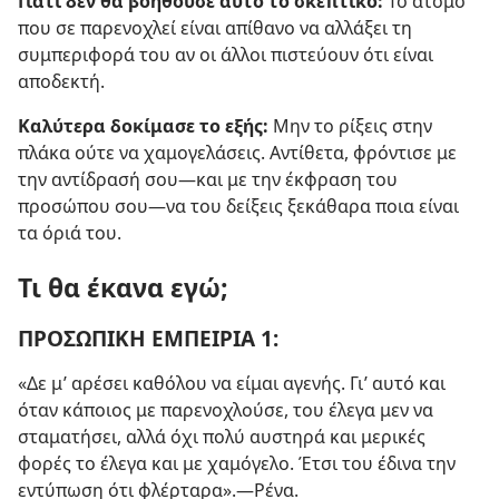
Γιατί δεν θα βοηθούσε αυτό το σκεπτικό:
Το άτομο
που σε παρενοχλεί είναι απίθανο να αλλάξει τη
συμπεριφορά του αν οι άλλοι πιστεύουν ότι είναι
αποδεκτή.
Καλύτερα δοκίμασε το εξής:
Μην το ρίξεις στην
πλάκα ούτε να χαμογελάσεις. Αντίθετα, φρόντισε με
την αντίδρασή σου—και με την έκφραση του
προσώπου σου—να του δείξεις ξεκάθαρα ποια είναι
τα όριά του.
Τι θα έκανα εγώ;
ΠΡΟΣΩΠΙΚΗ ΕΜΠΕΙΡΙΑ 1:
«Δε μ’ αρέσει καθόλου να είμαι αγενής. Γι’ αυτό και
όταν κάποιος με παρενοχλούσε, του έλεγα μεν να
σταματήσει, αλλά όχι πολύ αυστηρά και μερικές
φορές το έλεγα και με χαμόγελο. Έτσι του έδινα την
εντύπωση ότι φλέρταρα».—Ρένα.