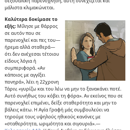
σεξουαλική παρενόχληση, αυτή συνεχίζεται και
μάλιστα κλιμακώνεται.
Καλύτερα δοκίμασε το
εξής:
Μίλησε με θάρρος
σε αυτόν που σε
παρενοχλεί και πες του—
ήρεμα αλλά σταθερά—
ότι δεν ανέχεσαι τέτοιου
είδους λόγια ή
συμπεριφορά. «Αν
κάποιος με αγγίξει
πονηρά», λέει η 22χρονη
Τάριν, «γυρίζω και του λέω να μην το ξανακάνει ποτέ.
Αυτό συνήθως του κόβει τη φόρα». Αν εκείνος που σε
παρενοχλεί επιμένει, δείξε σταθερότητα και μην το
βάλεις κάτω. Η Αγία Γραφή μάς συμβουλεύει να
τηρούμε τους υψηλούς ηθικούς κανόνες με
«σταθερότητα, ωριμότητα και σιγουριά».—