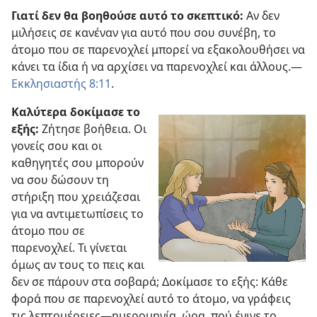
Γιατί δεν θα βοηθούσε αυτό το σκεπτικό:
Αν δεν
μιλήσεις σε κανέναν για αυτό που σου συνέβη, το
άτομο που σε παρενοχλεί μπορεί να εξακολουθήσει να
κάνει τα ίδια ή να αρχίσει να παρενοχλεί και άλλους.—
Εκκλησιαστής 8:11
.
Καλύτερα δοκίμασε το
εξής:
Ζήτησε βοήθεια. Οι
γονείς σου και οι
καθηγητές σου μπορούν
να σου δώσουν τη
στήριξη που χρειάζεσαι
για να αντιμετωπίσεις το
άτομο που σε
παρενοχλεί. Τι γίνεται
όμως αν τους το πεις και
δεν σε πάρουν στα σοβαρά; Δοκίμασε το εξής: Κάθε
φορά που σε παρενοχλεί αυτό το άτομο, να γράφεις
τις λεπτομέρειες—ημερομηνία, ώρα, πού έγινε το