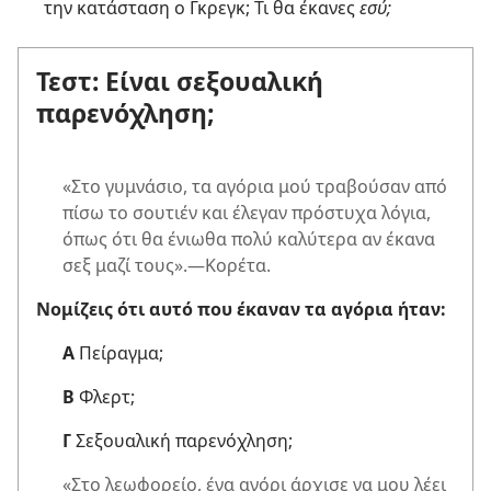
την κατάσταση ο Γκρεγκ; Τι θα έκανες
εσύ;
Τεστ: Είναι σεξουαλική
παρενόχληση;
«Στο γυμνάσιο, τα αγόρια μού τραβούσαν από
πίσω το σουτιέν και έλεγαν πρόστυχα λόγια,
όπως ότι θα ένιωθα πολύ καλύτερα αν έκανα
σεξ μαζί τους».—Κορέτα.
Νομίζεις ότι αυτό που έκαναν τα αγόρια ήταν:
Α
Πείραγμα;
Β
Φλερτ;
Γ
Σεξουαλική παρενόχληση;
«Στο λεωφορείο, ένα αγόρι άρχισε να μου λέει