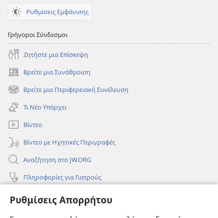
Ρυθμίσεις Εμφάνισης
Γρήγοροι Σύνδεσμοι
Ζητήστε μια Επίσκεψη
Βρείτε μια Συνάθροιση
(ανοίγει
νέο
Βρείτε μια Περιφερειακή Συνέλευση
(ανοίγει
παράθυρο)
νέο
Τι Νέο Υπάρχει
παράθυρο)
Βίντεο
Βίντεο με Ηχητικές Περιγραφές
Αναζήτηση στο JW.ORG
Πληροφορίες για Γιατρούς
Πληροφορίες για Επίσημους Φορείς και ΜΜΕ
Ρυθμίσεις Απορρήτου
Βοήθεια